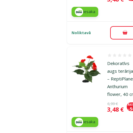
iesaka
Noliktavā
Pie
Atsauksmes
Dekoratīvs
augs terārij
– ReptiPlane
Anthurium
flower, 40 
Oriģinālā ce
6,99 €
At
Cena
3,48 €
-
iesaka