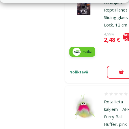
terārijam -
ReptiPlanet
Sliding glass
Lock, 12 cm
Oriģinālā ce
4,99 €
At
Cena
2,48 €
-
iesaka
Noliktavā
Pie
Atsauksmes
Rotaļlieta
kaķiem – AF
Furry Ball
Fluffer, pink