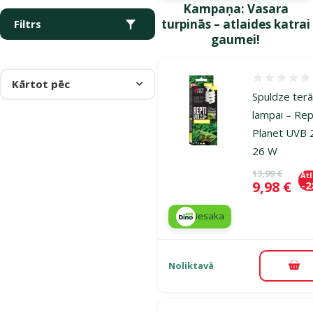
Kampaņa: Vasara
turpinās – atlaides katrai
Filtrs
gaumei!
Atsauksmes
Kārtot pēc
Spuldze terā
lampai – Rep
Planet UVB 2
26 W
Oriģinālā ce
13,99 €
At
Cena
9,98 €
-
iesaka
Noliktavā
Pie