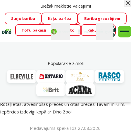
Biežāk meklētie vaicājumi
Aiz
Visu mēnesi Dino Zoo piedāvā lieliskas cenas mīluļu TOP
barībām! 🍖
→
Skatīt piedāvājumu!
Suņu barība
Kaķu barība
Barība grauzējiem
Tofu pakaiši
Foresto
Kaķu mājas
Fotokonkurss “GADA ŪSAIŅI”!
Varbūt tieši Tavs mīlulis
Mans
Mans
konts
Atbalsts
grozs
me
būs 2027. gada zvaigzne
→
Piedalīties
Mek
🔥 Akciju piedāvājumi
Populārākie zīmoli
Vasara turpinās – atlaides katrai gaumei!
Rotaļlietas, atvēsinošās preces un citas preces Tavam mīlulim.
Iepērcies izdevīgi kopā ar Dino Zoo!
Piedāvājums spēkā līdz 27.08.2026.