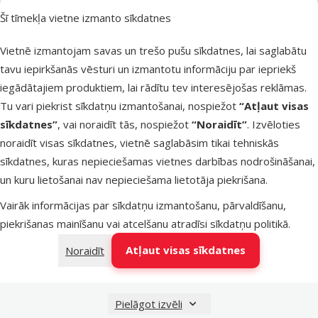
Šī tīmekļa vietne izmanto sīkdatnes
Atsauksmes
Dekors
Vietnē izmantojam savas un trešo pušu sīkdatnes, lai saglabātu
akvārijam –
tavu iepirkšanās vēsturi un izmantotu informāciju par iepriekš
ReptiPlanet
iegādātajiem produktiem, lai rādītu tev interesējošas reklāmas.
Driftwood B
Tu vari piekrist sīkdatņu izmantošanai, nospiežot
“Atļaut visas
XL, 55–100 
sīkdatnes”
, vai noraidīt tās, nospiežot
“Noraidīt”
. Izvēloties
Oriģinālā ce
21,99 €
A
noraidīt visas sīkdatnes, vietnē saglabāsim tikai tehniskās
Cena
10,98 €
sīkdatnes, kuras nepieciešamas vietnes darbības nodrošināšanai,
un kuru lietošanai nav nepieciešama lietotāja piekrišana.
iesaka
Vairāk informācijas par sīkdatņu izmantošanu, pārvaldīšanu,
piekrišanas mainīšanu vai atcelšanu atradīsi
sīkdatņu politikā
.
Noliktavā
Pie
Atļaut visas sīkdatnes
Noraidīt
Atsauksmes
Pielāgot izvēli
Slēdzene