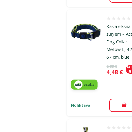
Atsauksmes
Kakla siksna
suņiem – Act
Dog Collar
Mellow L, 4
67 cm, blue
Oriģinālā ce
8,99 €
At
Cena
4,48 €
-
iesaka
Noliktavā
Pie
Atsauksmes