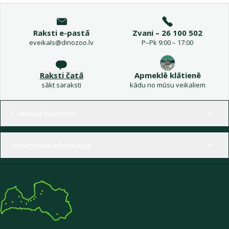
Raksti e-pastā
Zvani – 26 100 502
eveikals@dinozoo.lv
P–Pk 9:00 – 17:00
Raksti čatā
Apmeklē klātienē
sākt saraksti
kādu no mūsu veikaliem
Izvēlne kājenē
E-veikala klientiem
Uzņēmuma informācija