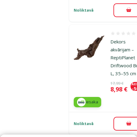
Noliktavā
Pie
Atsauksmes
Dekors
akvārijam –
ReptiPlanet
Driftwood B
L, 35–55 cm
Oriģinālā ce
17,99 €
At
Cena
8,98 €
-
iesaka
Noliktavā
Pie