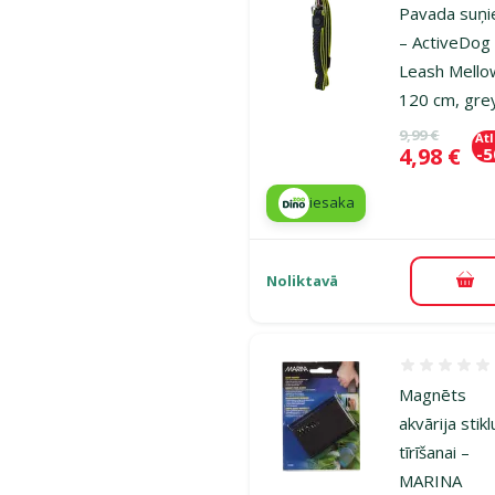
Pavada suņ
– ActiveDog
Leash Mello
120 cm, gre
Oriģinālā ce
9,99 €
At
Cena
4,98 €
-
iesaka
Noliktavā
Pie
Atsauksmes
Magnēts
akvārija stikl
tīrīšanai –
MARINA