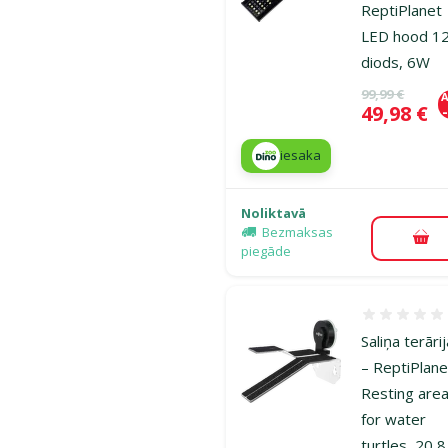
ReptiPlanet
LED hood 1
diods, 6W
Oriģinālā ce
99,99 €
A
Cena
49,98 €
iesaka
Noliktavā
Bezmaksas
Pie
piegāde
Atsauksmes
Saliņa terāri
– ReptiPlane
Resting are
for water
turtles, 20,