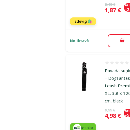
Oriģinālā ce
2,49 €
At
Cena
1,87 €
-
Izdevīgi 🛍️
Noliktavā
Pie
Atsauksmes
Pavada suņ
– DogFanta
Leash Prem
XL, 3,8 x 12
cm, black
Oriģinālā ce
9,99 €
At
Cena
4,98 €
-
iesaka