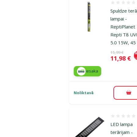
Atsauksmes
Spuldze terā
lampai -
ReptiPlanet
Repti T8 UV
5.0 15W, 45
Oriģinālā ce
15,99 €
A
Cena
11,98 €
iesaka
Noliktavā
Pie
Atsauksmes
LED lampa
terārijam -