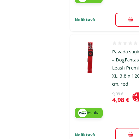
Noliktavā
Pie
Atsauksmes
Pavada suņ
– DogFanta
Leash Prem
XL, 3,8 x 12
cm, red
Oriģinālā ce
9,99 €
At
Cena
4,98 €
-
iesaka
Noliktavā
Pie