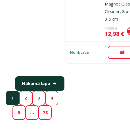
Magnet Gla
Cleaner, 8 x 
3,5 cm
Oriģinālā ce
17,99 €
A
Cena
12,98 €
Noliktavā
Pie
Nākamā lapa
1
2
3
4
5
…
78