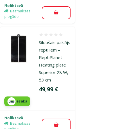
Noliktavā
Bezmaksas
Pievienot grozam
piegāde
Atsauksmes 0%
Sildošais paklājs
reptiļiem –
ReptiPlanet
Heating plate
Superior 28 W,
53 cm
Cena
49,99 €
iesaka
Noliktavā
Bezmaksas
Pievienot grozam
piegāde