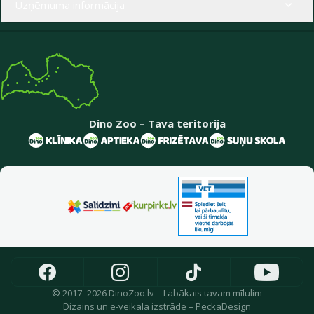
Uzņēmuma informācija
Dino Zoo – Tava teritorija
© 2017–2026 DinoZoo.lv – Labākais tavam mīlulim
Dizains
un
e-veikala izstrāde
–
PeckaDesign