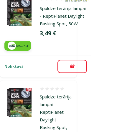
Atsauksmes 100%, reitingu skaits: 1
atsauksmes
Spuldze terārija lampai
- ReptiPlanet Daylight
Basking Spot, 50W
Cena
3,49 €
iesaka
Noliktavā
Pievienot grozam
Atsauksmes 0%
Spuldze terārija
lampai -
ReptiPlanet
Daylight
Basking Spot,