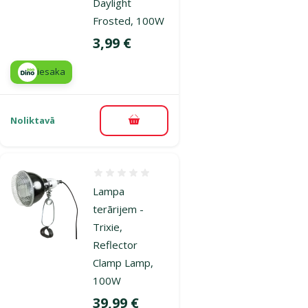
Daylight
Frosted, 100W
Cena
3,99 €
iesaka
Noliktavā
Pievienot grozam
Atsauksmes 0%
Lampa
terārijem -
Trixie,
Reflector
Clamp Lamp,
100W
Cena
39,99 €