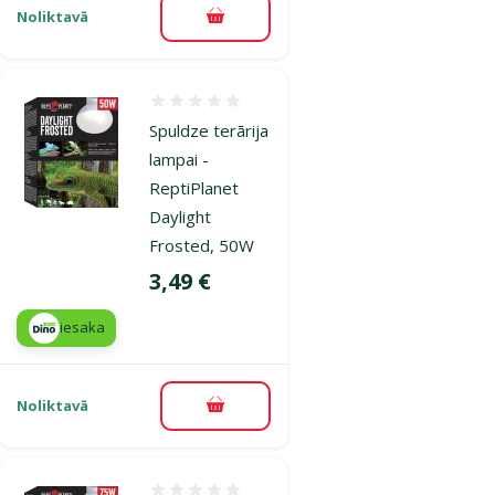
Noliktavā
Pievienot grozam
Atsauksmes 0%
Spuldze terārija
lampai -
ReptiPlanet
Daylight
Frosted, 50W
Cena
3,49 €
iesaka
Noliktavā
Pievienot grozam