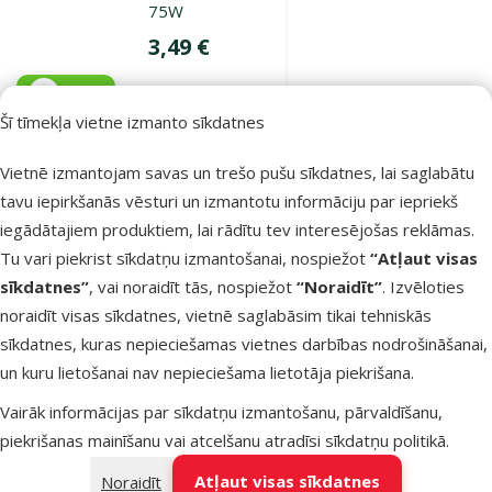
75W
Cena
3,49 €
iesaka
Šī tīmekļa vietne izmanto sīkdatnes
Noliktavā
Vietnē izmantojam savas un trešo pušu sīkdatnes, lai saglabātu
Pievienot grozam
tavu iepirkšanās vēsturi un izmantotu informāciju par iepriekš
iegādātajiem produktiem, lai rādītu tev interesējošas reklāmas.
Tu vari piekrist sīkdatņu izmantošanai, nospiežot
“Atļaut visas
Atsauksmes 0%
Spuldze terārija
sīkdatnes”
, vai noraidīt tās, nospiežot
“Noraidīt”
. Izvēloties
lampai -
noraidīt visas sīkdatnes, vietnē saglabāsim tikai tehniskās
ReptiPlanet
sīkdatnes, kuras nepieciešamas vietnes darbības nodrošināšanai,
Daylight
un kuru lietošanai nav nepieciešama lietotāja piekrišana.
Basking Spot,
Vairāk informācijas par sīkdatņu izmantošanu, pārvaldīšanu,
100W
piekrišanas mainīšanu vai atcelšanu atradīsi
sīkdatņu politikā
.
Cena
3,99 €
Atļaut visas sīkdatnes
Noraidīt