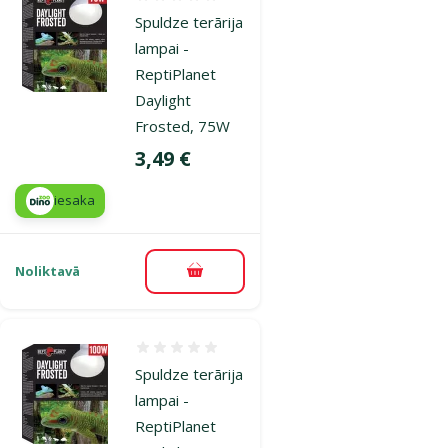
Atsauksmes 0%
Spuldze terārija
lampai -
ReptiPlanet
Daylight
Frosted, 75W
Cena
3,49 €
iesaka
Noliktavā
Pievienot grozam
Atsauksmes 0%
Spuldze terārija
lampai -
ReptiPlanet