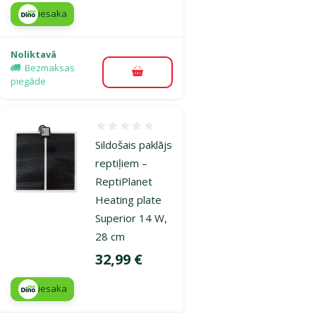
iesaka
Noliktavā
Bezmaksas
Pievienot grozam
piegāde
Atsauksmes 0%
Sildošais paklājs
reptiļiem –
ReptiPlanet
Heating plate
Superior 14 W,
28 cm
Cena
32,99 €
iesaka