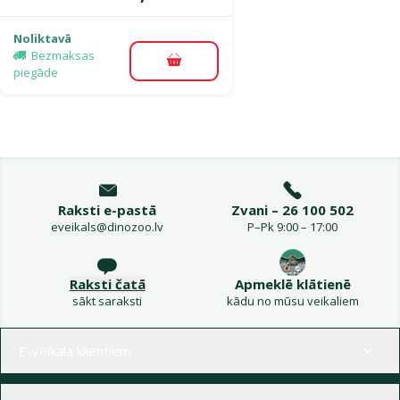
Noliktavā
Bezmaksas
Pievienot grozam
piegāde
Raksti e-pastā
Zvani – 26 100 502
eveikals@dinozoo.lv
P–Pk 9:00 – 17:00
Raksti čatā
Apmeklē klātienē
sākt saraksti
kādu no mūsu veikaliem
Izvēlne kājenē
E-veikala klientiem