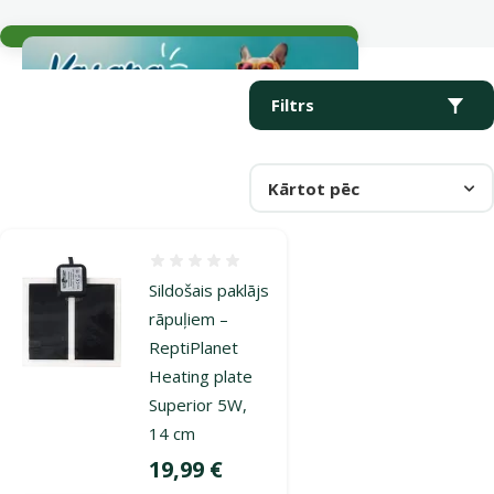
Aktuālie notikumi
Parametriskais filtrs
Atlasītie filtri
Produkti kategorijā Terāriju apsildītāji
Filtrs
Kārtot pēc
Atsauksmes 0%
Sildošais paklājs
rāpuļiem –
ReptiPlanet
Heating plate
Superior 5W,
14 cm
Cena
19,99 €