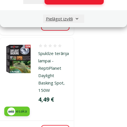
iesaka
Pielāgot izvēli
Noliktavā
Pievienot grozam
Atsauksmes 0%
Spuldze terārija
lampai -
ReptiPlanet
Daylight
Basking Spot,
150W
Cena
4,49 €
iesaka