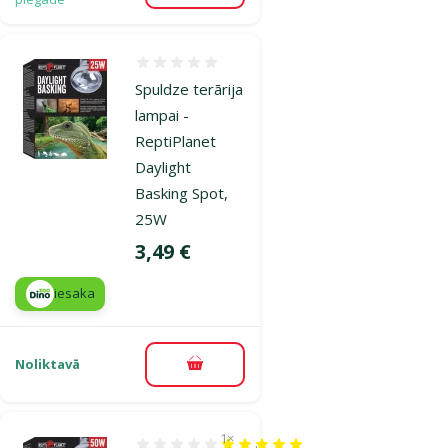
Atsauksmes 0%
Spuldze terārija
lampai -
ReptiPlanet
Daylight
Basking Spot,
25W
Cena
3,49 €
iesaka
Noliktavā
Pievienot grozam
1×