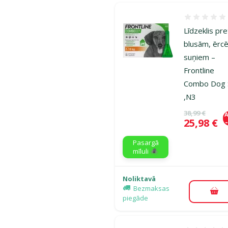
Atsauksmes
Līdzeklis pre
blusām, ērc
suņiem –
Frontline
Combo Dog 
,N3
Oriģinālā ce
38,99 €
A
Cena
25,98 €
Pasargā
mīluli 🕷️
Noliktavā
Bezmaksas
Pie
piegāde