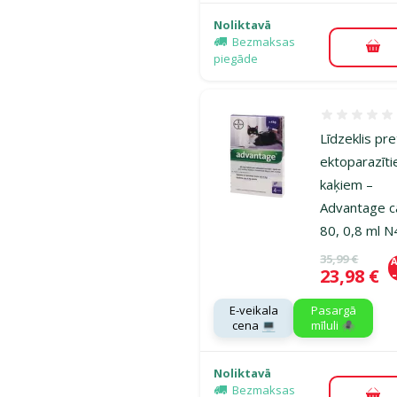
Noliktavā
Bezmaksas
Pie
piegāde
Atsauksmes
Līdzeklis pre
ektoparazīt
kaķiem –
Advantage c
80, 0,8 ml N
Oriģinālā ce
35,99 €
A
Cena
23,98 €
E-veikala
Pasargā
cena 💻
mīluli 🕷️
Noliktavā
Bezmaksas