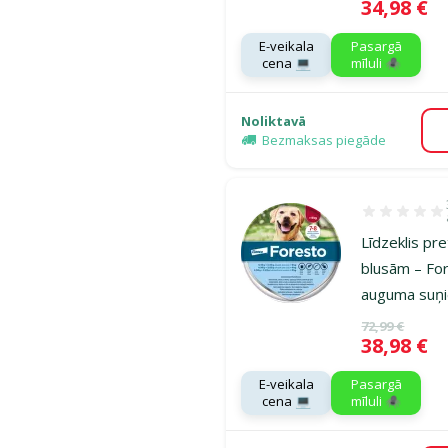
Cena
34,98 €
E-veikala
Pasargā
cena 💻
mīluli 🕷️
Noliktavā
Bezmaksas piegāde
Atsauksmes 1
Līdzeklis pr
blusām – For
auguma suņ
Oriģinālā ce
72,99 €
Cena
38,98 €
E-veikala
Pasargā
cena 💻
mīluli 🕷️