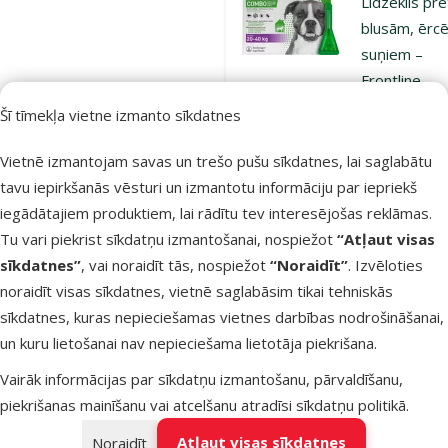
Līdzeklis pre
blusām, ērc
suņiem –
Frontline
Combo Dog 
Šī tīmekļa vietne izmanto sīkdatnes
,N3
Vietnē izmantojam savas un trešo pušu sīkdatnes, lai saglabātu
Oriģinālā ce
49,99 €
A
Cena
34,98 €
tavu iepirkšanās vēsturi un izmantotu informāciju par iepriekš
iegādātajiem produktiem, lai rādītu tev interesējošas reklāmas.
Pasargā
Tu vari piekrist sīkdatņu izmantošanai, nospiežot
“Atļaut visas
mīluli 🕷️
sīkdatnes”
, vai noraidīt tās, nospiežot
“Noraidīt”
. Izvēloties
noraidīt visas sīkdatnes, vietnē saglabāsim tikai tehniskās
Noliktavā
Bezmaksas
sīkdatnes, kuras nepieciešamas vietnes darbības nodrošināšanai,
Pie
piegāde
un kuru lietošanai nav nepieciešama lietotāja piekrišana.
Vairāk informācijas par sīkdatņu izmantošanu, pārvaldīšanu,
Atsauksmes
piekrišanas mainīšanu vai atcelšanu atradīsi
sīkdatņu politikā
.
Līdzeklis pre
Atļaut visas sīkdatnes
Noraidīt
blusām, ērc