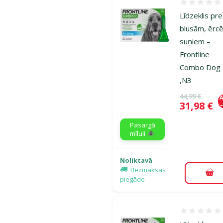
Atsauksmes
Līdzeklis pre
blusām, ērc
suņiem –
Frontline
Combo Dog
,N3
Oriģinālā ce
44,99 €
A
Cena
31,98 €
Pasargā
mīluli 🕷️
Noliktavā
Bezmaksas
Pie
piegāde
Atsauksmes