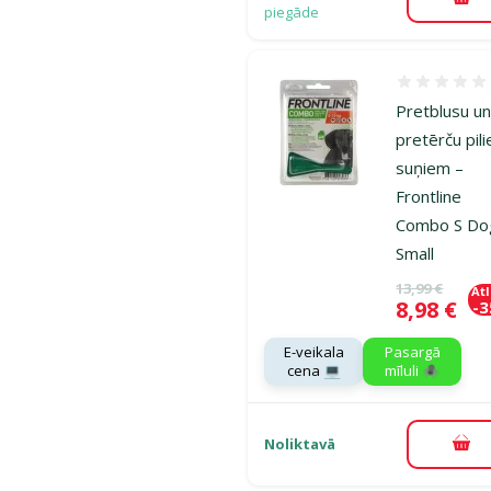
Pie
piegāde
Atsauksmes
Pretblusu u
pretērču pili
suņiem –
Frontline
Combo S Do
Small
Oriģinālā ce
13,99 €
At
Cena
8,98 €
-
E-veikala
Pasargā
cena 💻
mīluli 🕷️
Noliktavā
Pie