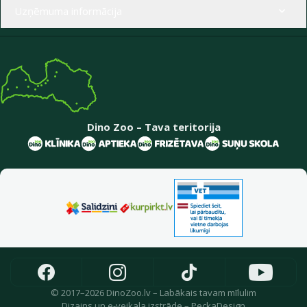
Uzņēmuma informācija
Dino Zoo – Tava teritorija
© 2017–2026 DinoZoo.lv – Labākais tavam mīlulim
Dizains
un
e-veikala izstrāde
–
PeckaDesign