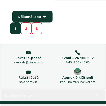
Nākamā lapa
1
2
3
Raksti e-pastā
Zvani – 26 100 502
eveikals@dinozoo.lv
P–Pk 9:00 – 17:00
Raksti čatā
Apmeklē klātienē
sākt saraksti
kādu no mūsu veikaliem
Izvēlne kājenē
E-veikala klientiem