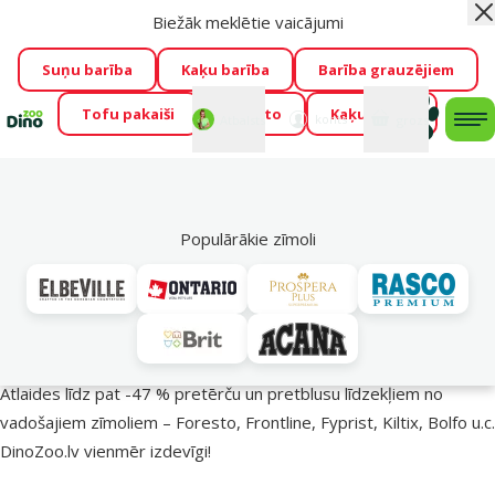
Biežāk meklētie vaicājumi
Aiz
Visu mēnesi Dino Zoo piedāvā lieliskas cenas mīluļu TOP
barībām! 🍖
→
Skatīt piedāvājumu!
Suņu barība
Kaķu barība
Barība grauzējiem
Tofu pakaiši
Foresto
Kaķu mājas
Fotokonkurss “GADA ŪSAIŅI”!
Varbūt tieši Tavs mīlulis
Mans
Mans
konts
Atbalsts
grozs
me
būs 2027. gada zvaigzne
→
Piedalīties
Mek
🔥 Akciju piedāvājumi
Populārākie zīmoli
Pasargā savu mīluli 🕷️
Atlaides līdz pat -47 % pretērču un pretblusu līdzekļiem no
vadošajiem zīmoliem – Foresto, Frontline, Fyprist, Kiltix, Bolfo u.c.
DinoZoo.lv vienmēr izdevīgi!