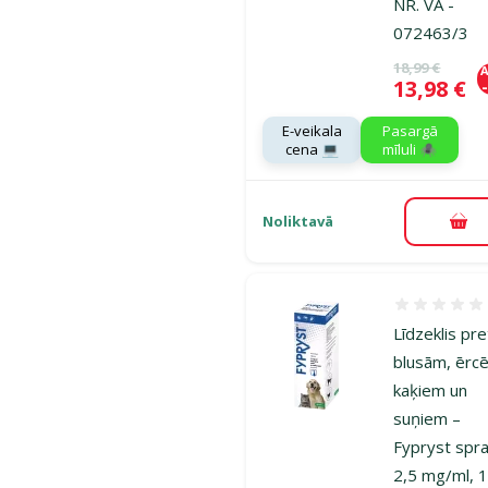
NR. VA -
072463/3
Oriģinālā ce
18,99 €
A
Cena
13,98 €
E-veikala
Pasargā
cena 💻
mīluli 🕷️
Noliktavā
Pie
Atsauksmes
Līdzeklis pre
blusām, ērc
kaķiem un
suņiem –
Fypryst spr
2,5 mg/ml, 