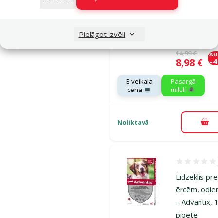
odiem suņie
Advantix, 4
Pielāgot izvēli
kg, 1 pipete
Oriģinālā ce
14,99 €
At
Cena
8,98 €
-
E-veikala
Pasargā
cena 💻
mīluli 🕷️
Noliktavā
Pie
Atsauksmes 1
Līdzeklis pr
ērcēm, odie
– Advantix, 
pipete