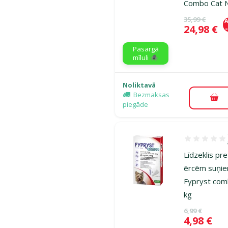
Combo Cat 
Oriģinālā ce
35,99 €
A
Cena
24,98 €
Pasargā
mīluli 🕷️
Noliktavā
Bezmaksas
Pie
piegāde
Atsauksmes 1
Līdzeklis pr
ērcēm suņie
Fypryst co
kg
Oriģinālā ce
6,99 €
Cena
4,98 €