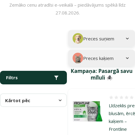
Zemāko cenu atradīsi e-veikalā – piedāvājums spēkā līdz
27.08.2026.
Parametriskais filtrs
Atlasītie filtri
Kampaņa: "Pasargā savu mīluli 🕷️"
Apakškategorija
Preces suņiem
Preces kaķiem
Kampaņa: Pasargā savu
mīluli 🕷️
Filtrs
Atsauksmes
Kārtot pēc
Līdzeklis pre
blusām, ērc
kaķiem –
Frontline