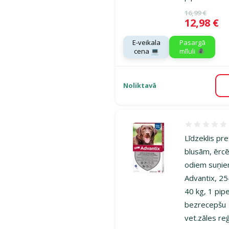
Oriģinālā ce
16,99 €
Cena
12,98 €
E-veikala
Pasargā
cena 💻
mīluli 🕷️
Noliktavā
Atsauksmes
Līdzeklis pre
blusām, ērc
odiem suņie
Advantix, 25
40 kg, 1 pip
bezrecepšu
vet.zāles reģ