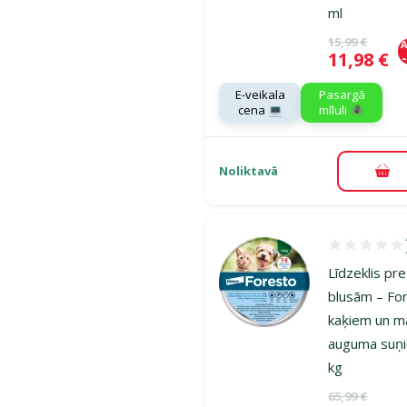
ml
Oriģinālā ce
15,99 €
A
Cena
11,98 €
E-veikala
Pasargā
cena 💻
mīluli 🕷️
Noliktavā
Pie
Atsauksmes 8
Līdzeklis pr
blusām – Fo
kaķiem un m
auguma suņi
kg
Oriģinālā ce
65,99 €