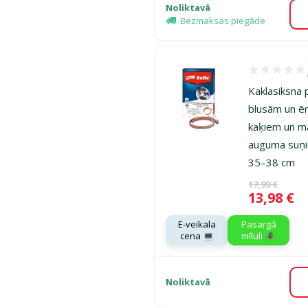
Noliktavā
Bezmaksas piegāde
Atsauksmes 1
Kaklasiksna 
blusām un ē
kaķiem un m
auguma suņi
35–38 cm
Oriģinālā ce
17,99 €
Cena
13,98 €
E-veikala
Pasargā
cena 💻
mīluli 🕷️
Noliktavā