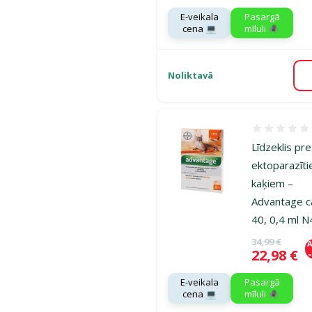
E-veikala
Pasargā
cena 💻
mīluli 🕷️
Noliktavā
Atsauksmes
Līdzeklis pre
ektoparazīt
kaķiem –
Advantage c
40, 0,4 ml N
Oriģinālā ce
34,99 €
A
Cena
22,98 €
E-veikala
Pasargā
cena 💻
mīluli 🕷️