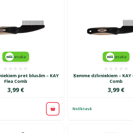
iesaka
iesaka
Atsauksmes 0%
Atsauk
iekiem pret blusām – KAY
Ķemme dzīvniekiem – KAY 
Flea Comb
Comb
Cena
Cena
3,99 €
3,99 €
Noliktavā
Pievienot grozam