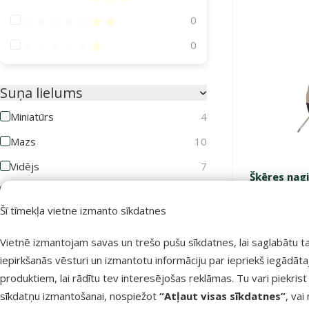
Atsauksmes 40%
0
Atsauksmes 20%
0
Suņa lielums
Miniatūrs
4
Mazs
10
Vidējs
7
Šķēres nagi
Liels
5
Šī tīmekļa vietne izmanto sīkdatnes
Milzīgs
4
Vietnē izmantojam savas un trešo pušu sīkdatnes, lai saglabātu t
Suņa vecums
iepirkšanās vēsturi un izmantotu informāciju par iepriekš iegādāt
Noliktavā
produktiem, lai rādītu tev interesējošas reklāmas. Tu vari piekrist
sīkdatņu izmantošanai, nospiežot
“Atļaut visas sīkdatnes”
, vai