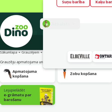
Suņu barība
Kaķu bar
Visu mēnesi Din
Fotokonkurss “G
Atbalsts
E-veik
Sākumlapa
Grauzējiem
Nagu un apmatojuma kopšana
Grauzēju apmatojuma un nagu kopšana
Apakškategorija
Apmatojuma
Zobu kopšana
kopšana
Lejupielādēt
e-grāmatu par
barošanu