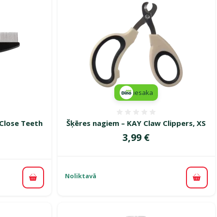
iesaka
smes 0%
Atsauksmes 0%
Close Teeth
Šķēres nagiem – KAY Claw Clippers, XS
Cena
3,99 €
Noliktavā
Pievi
Pievienot grozam