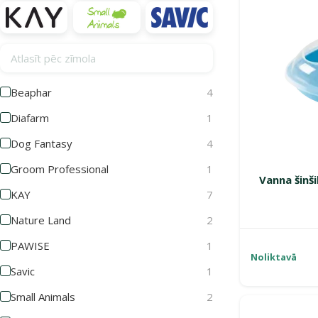
Atlasīt pēc zīmola
Beaphar
4
Diafarm
1
Dog Fantasy
4
Groom Professional
1
Vanna šinši
KAY
7
Nature Land
2
PAWISE
1
Noliktavā
Savic
1
Small Animals
2