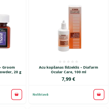
smes 0%
Atsauksmes 0%
i – Groom
Acu kopšanas līdzeklis – Diafarm
Powder, 20 g
Ocular Care, 100 ml
Cena
7,99 €
Noliktavā
Pievienot grozam
Pievi