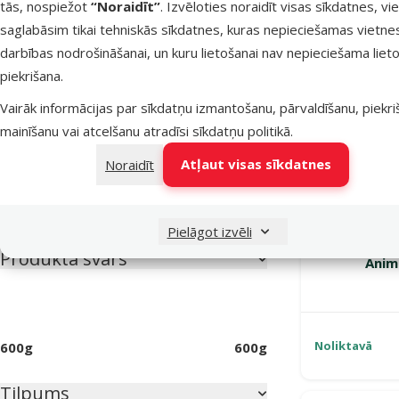
tās, nospiežot
“Noraidīt”
. Izvēloties noraidīt visas sīkdatnes, vi
Kucēns
Pieaudzis
Seniors
saglabāsim tikai tehniskās sīkdatnes, kuras nepieciešamas vietne
darbības nodrošināšanai, un kuru lietošanai nav nepieciešama lieto
Veselības stāvoklis
piekrišana.
Bez veselības traucējumiem
1
Vairāk informācijas par sīkdatņu izmantošanu, pārvaldīšanu, piekr
mainīšanu vai atcelšanu atradīsi
sīkdatņu politikā
.
Jutīgas acis (ārējai lietošanai)
2
Atļaut visas sīkdatnes
Noraidīt
Sastāvs un garšas
Koks
2
Pielāgot izvēli
Šampūns gr
Produkta svars
Anim
Noliktavā
600g
600g
Tilpums