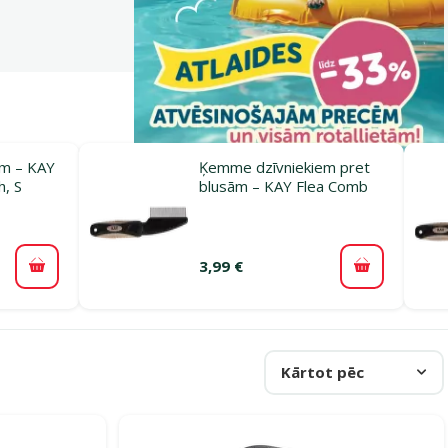
m – KAY
Ķemme dzīvniekiem pret
, S
blusām – KAY Flea Comb
3,99 €
Pievienot grozam
Pievienot 
Kārtot pēc