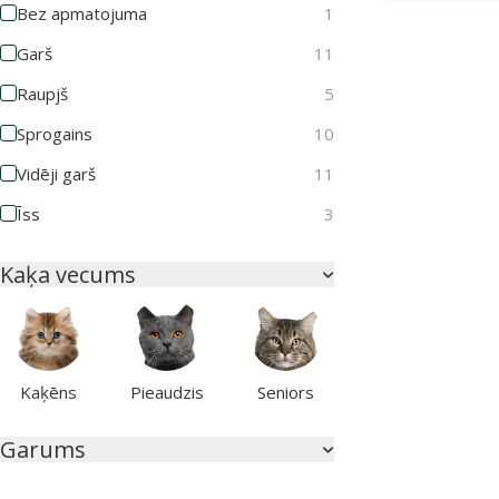
Bez apmatojuma
1
Garš
11
Raupjš
5
Sprogains
10
Vidēji garš
11
Īss
3
Kaķa vecums
Kaķēns
Pieaudzis
Seniors
Garums