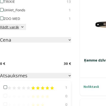
TRIXIE
13
UnVet_Fonds
1
ZOO MED
1
Rādīt vairāk
Cena
Ķemme dzīvn
0 €
30 €
Atsauksmes
Noliktavā
Atsauksmes 100%
1
Atsauksmes 80%
0
Atsauksmes 60%
0