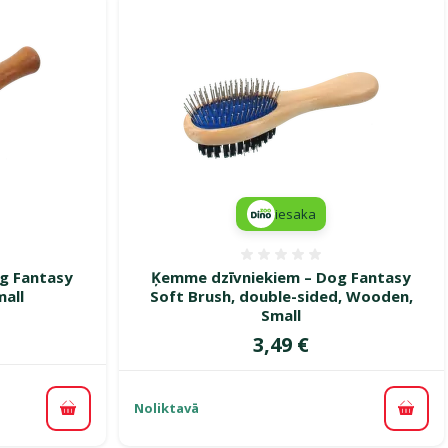
iesaka
smes 0%
Atsauksmes 0%
g Fantasy
Ķemme dzīvniekiem – Dog Fantasy
all
Soft Brush, double-sided, Wooden,
Small
Cena
3,49 €
Noliktavā
Pievienot grozam
Pievi