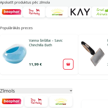
Apskatīt produktus pēc zīmola
Populārākās preces
Vanna šinšillai – Savic
Chinchilla Bath
11,99 €
Pievienot grozam
Parametriskais filtrs
Atlasītie filtri
Zīmols
Produkti katego