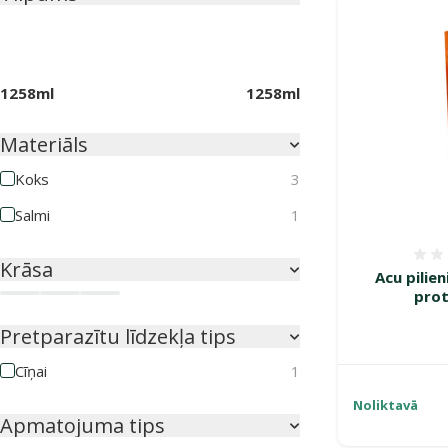
1258ml
1258ml
Materiāls
Koks
3
Salmi
1
Krāsa
Acu pilie
prot
Daudzkrāsains
Koka krāsa
Sarkana
Pretparazītu līdzekļa tips
Cīņai
1
Noliktavā
Apmatojuma tips