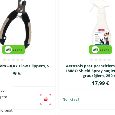
iesaka
iesaka
Atsauksmes 0%
Atsauk
em – KAY Claw Clippers, S
Aerosols pret parazītiem
IMMO Shield Spray suņie
Cena
4,99 €
grauzējiem, 250 
Cena
17,99 €
avu
ajiem
Noliktavā
Pievienot grozam
 noraidīt