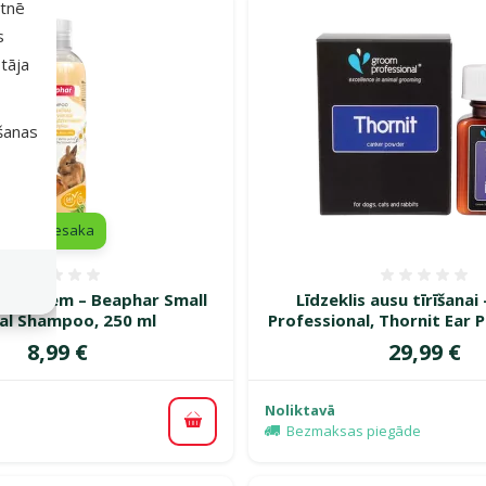
etnē
s
tāja
išanas
iesaka
Atsauksmes 0%
Atsauk
auzējiem – Beaphar Small
Līdzeklis ausu tīrīšana
al Shampoo, 250 ml
Professional, Thornit Ear 
Cena
Cena
8,99 €
29,99 €
Noliktavā
Pievienot grozam
Bezmaksas piegāde