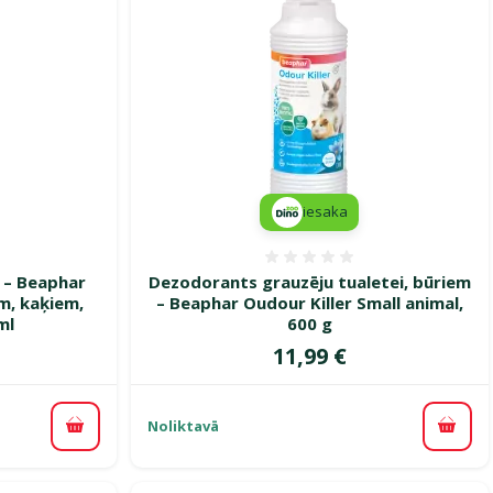
iesaka
smes 0%
Atsauksmes 0%
 – Beaphar
Dezodorants grauzēju tualetei, būriem
m, kaķiem,
– Beaphar Oudour Killer Small animal,
ml
600 g
Cena
11,99 €
Noliktavā
Pievienot grozam
Pievi