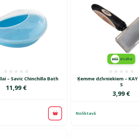
iesaka
Atsauksmes 0%
Atsauk
llai – Savic Chinchilla Bath
Ķemme dzīvniekiem – KAY 
S
Cena
11,99 €
Cena
3,99 €
Noliktavā
Pievienot grozam