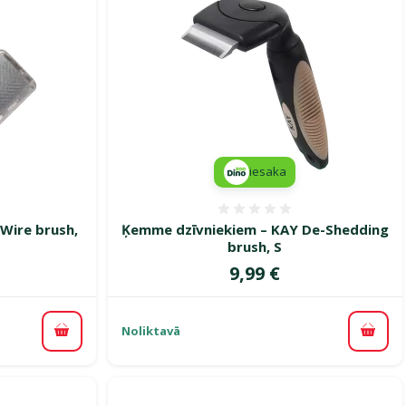
iesaka
smes 0%
Atsauksmes 0%
Wire brush,
Ķemme dzīvniekiem – KAY De-Shedding
brush, S
Cena
9,99 €
Noliktavā
Pievienot grozam
Pievi