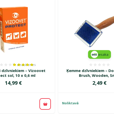
iesaka
1×
atsauksmes
Atsauksmes 100%, reitingu skaits: 1
Atsauk
ni dzīvniekiem – Vizoovet
Ķemme dzīvniekiem – Do
ect sol, 10 x 0,6 ml
Brush, Wooden, Sm
Cena
Cena
14,99 €
2,49 €
Noliktavā
Pievienot grozam