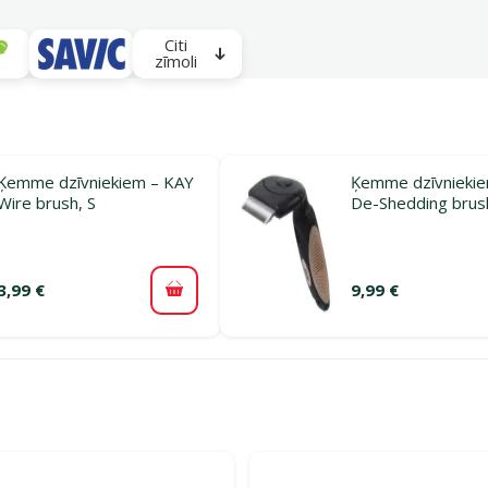
Citi
zīmoli
Ķemme dzīvniekiem – KAY
Ķemme dzīvniekie
Wire brush, S
De-Shedding brush
3,99 €
9,99 €
Pievienot grozam
rijā Grauzēju apmatojuma un nagu kopšana