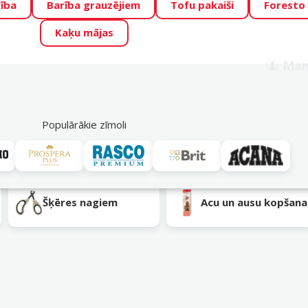
ība
Barība grauzējiem
Tofu pakaiši
Foresto
o Zoo piedāvā lieliskas cenas mīluļu TOP barībām! 🍖
→
Skat
Kaķu mājas
ADA ŪSAIŅI”!
Varbūt tieši Tavs mīlulis būs 2027. gada zvai
Man
Meklēt
als
Akciju piedāvājumi
Veikali
Pakalpojumi
P
39
Populārākie zīmoli
Šķēres nagiem
Acu un ausu kopšana