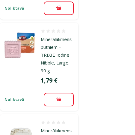
Noliktavā
Pievienot grozam
Atsauksmes 0%
Minerālakmens
putniem –
TRIXIE Iodine
Nibble, Large,
90 g
Cena
1,79 €
Noliktavā
Pievienot grozam
Atsauksmes 0%
Minerālakmens