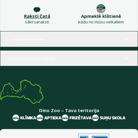
Raksti čatā
Apmeklē klātienē
sākt saraksti
kādu no mūsu veikaliem
Izvēlne kājenē
E-veikala klientiem
Uzņēmuma informācija
Dino Zoo – Tava teritorija