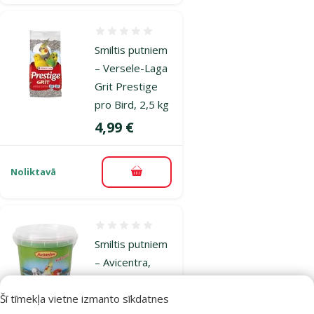
Atsauksmes 0%
Smiltis putniem
– Versele-Laga
Grit Prestige
pro Bird, 2,5 kg
Cena
4,99 €
Noliktavā
Pievienot grozam
Atsauksmes 0%
Smiltis putniem
– Avicentra,
Sand for bird,
1,5 kg
Šī tīmekļa vietne izmanto sīkdatnes