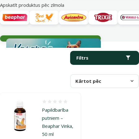
Apskatīt produktus pēc zīmola
Aktuālie notikumi
Parametriskais filtrs
Atlasītie filtri
Produkti kategorijā Vitamīni un piedevas putniem
Filtrs
Kārtot pēc
Atsauksmes 0%
Papildbarība
putniem –
Beaphar Vinka,
50 ml