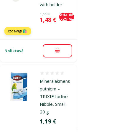
with holder
Oriģinālā cena
1,99 €
Atlaide
Cena
1,48 €
-25 %
Izdevīgi 🛍️
Noliktavā
Pievienot grozam
Atsauksmes 0%
Minerālakmens
putniem –
TRIXIE Iodine
Nibble, Small,
20 g
Cena
1,19 €