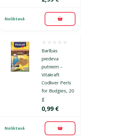
Noliktavā
Pievienot grozam
Atsauksmes 0%
Barības
piedeva
putniem –
Vitakraft
Codliver Perls
for Budgies, 20
g
Cena
0,99 €
Noliktavā
Pievienot grozam