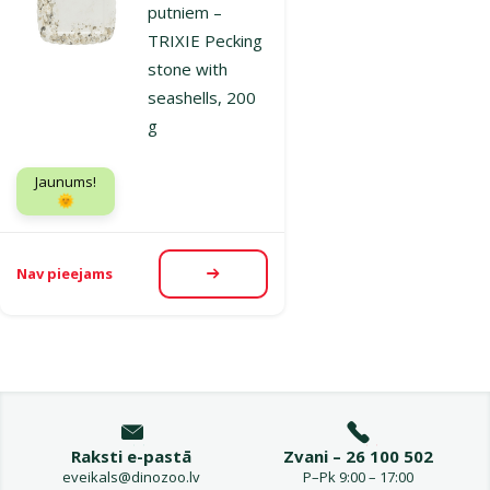
putniem –
TRIXIE Pecking
stone with
seashells, 200
g
Jaunums!
🌞
Nav pieejams
Apskatīt
Raksti e-pastā
Zvani – 26 100 502
eveikals@dinozoo.lv
P–Pk 9:00 – 17:00