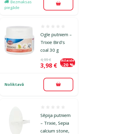
Bezmaksas
Pievienot grozam
piegāde
Atsauksmes 0%
Ogle putniem –
Trixie Bird's
coal 30 g
Oriģinālā cena
4,99 €
Atlaide
Cena
3,98 €
-20 %
Noliktavā
Pievienot grozam
Atsauksmes 0%
Sēpija putniem
– Trixie, Sepia
calcium stone,