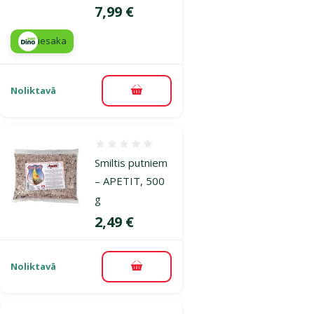
Cena
7,99 €
iesaka
Noliktavā
Pievienot grozam
Atsauksmes 0%
Smiltis putniem
– APETIT, 500
g
Cena
2,49 €
Noliktavā
Pievienot grozam