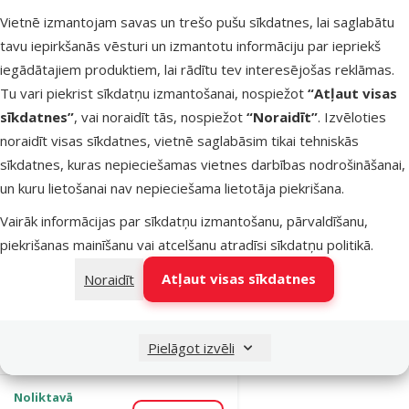
Oriģinālā cena
3,99 €
Atlaide
Vietnē izmantojam savas un trešo pušu sīkdatnes, lai saglabātu
Cena
2,48 €
-37 %
tavu iepirkšanās vēsturi un izmantotu informāciju par iepriekš
iegādātajiem produktiem, lai rādītu tev interesējošas reklāmas.
Noliktavā
Pievienot grozam
Tu vari piekrist sīkdatņu izmantošanai, nospiežot
“Atļaut visas
sīkdatnes”
, vai noraidīt tās, nospiežot
“Noraidīt”
. Izvēloties
noraidīt visas sīkdatnes, vietnē saglabāsim tikai tehniskās
Atsauksmes 0%
sīkdatnes, kuras nepieciešamas vietnes darbības nodrošināšanai,
Vitamīni
un kuru lietošanai nav nepieciešama lietotāja piekrišana.
putniem un
Vairāk informācijas par sīkdatņu izmantošanu, pārvaldīšanu,
citiem
piekrišanas mainīšanu vai atcelšanu atradīsi
sīkdatņu politikā
.
dzīvniekiem –
Avifood
Atļaut visas sīkdatnes
Noraidīt
Palmgloss, 100
ml
Cena
45,99 €
Pielāgot izvēli
Noliktavā