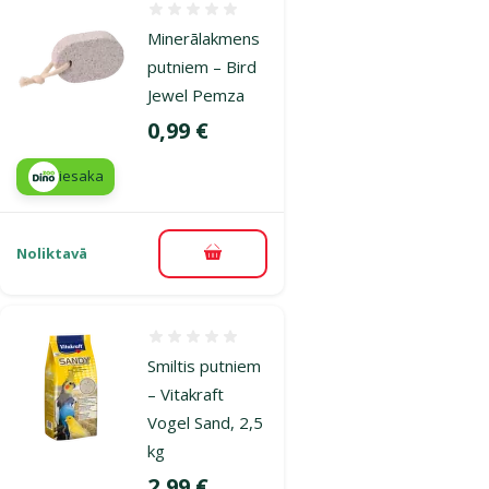
Atsauksmes 0%
Minerālakmens
putniem – Bird
Jewel Pemza
Cena
0,99 €
iesaka
Noliktavā
Pievienot grozam
Atsauksmes 0%
Smiltis putniem
– Vitakraft
Vogel Sand, 2,5
kg
Cena
2,99 €