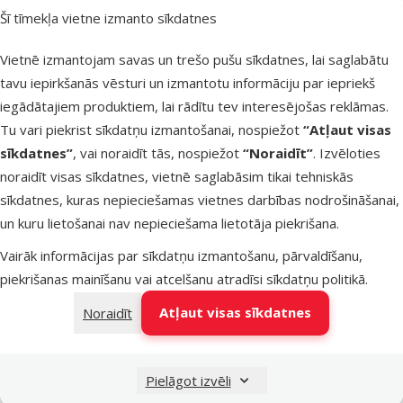
Šī tīmekļa vietne izmanto sīkdatnes
Atsauksmes 0%
Vietnē izmantojam savas un trešo pušu sīkdatnes, lai saglabātu
Ķemme
tavu iepirkšanās vēsturi un izmantotu informāciju par iepriekš
dzīvniekiem –
iegādātajiem produktiem, lai rādītu tev interesējošas reklāmas.
KAY De-
Tu vari piekrist sīkdatņu izmantošanai, nospiežot
“Atļaut visas
Shedding brush,
sīkdatnes”
, vai noraidīt tās, nospiežot
“Noraidīt”
. Izvēloties
S
noraidīt visas sīkdatnes, vietnē saglabāsim tikai tehniskās
Cena
9,99 €
sīkdatnes, kuras nepieciešamas vietnes darbības nodrošināšanai,
un kuru lietošanai nav nepieciešama lietotāja piekrišana.
iesaka
Vairāk informācijas par sīkdatņu izmantošanu, pārvaldīšanu,
piekrišanas mainīšanu vai atcelšanu atradīsi
sīkdatņu politikā
.
Noliktavā
Pievienot grozam
Atļaut visas sīkdatnes
Noraidīt
Atsauksmes 0%
Ķemme
Pielāgot izvēli
dzīvniekiem –