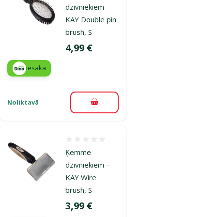
dzīvniekiem –
KAY Double pin
brush, S
Cena
4,99 €
iesaka
Noliktavā
Pievienot grozam
Atsauksmes 0%
Ķemme
dzīvniekiem –
KAY Wire
brush, S
Cena
3,99 €