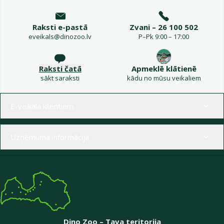
Raksti e-pastā
Zvani – 26 100 502
eveikals@dinozoo.lv
P–Pk 9:00 – 17:00
Raksti čatā
Apmeklē klātienē
sākt saraksti
kādu no mūsu veikaliem
Izvēlne kājenē
E-veikala klientiem
Uzņēmuma informācija
Dino Zoo – Tava teritorija