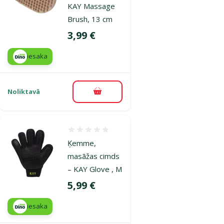
KAY Massage
Brush, 13 cm
Cena
3,99 €
iesaka
Noliktavā
Pievienot grozam
Atsauksmes 0%
Ķemme,
masāžas cimds
– KAY Glove , M
Cena
5,99 €
iesaka