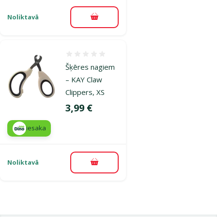
Noliktavā
Pievienot grozam
Atsauksmes 0%
Šķēres nagiem
– KAY Claw
Clippers, XS
Cena
3,99 €
iesaka
Noliktavā
Pievienot grozam