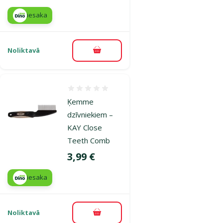
iesaka
Noliktavā
Pievienot grozam
Atsauksmes 0%
Ķemme
dzīvniekiem –
KAY Close
Teeth Comb
Cena
3,99 €
iesaka
Noliktavā
Pievienot grozam