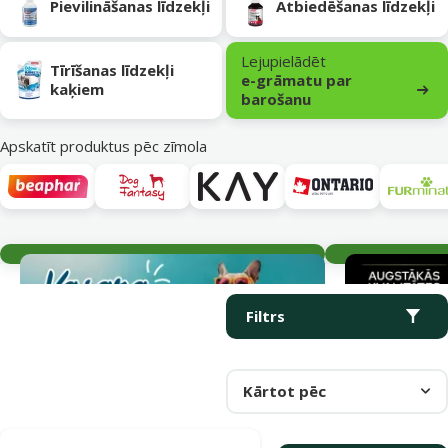
Pievilināšanas līdzekļi
Atbiedēšanas līdzekļi
Lejupielādēt
Tīrīšanas līdzekļi
e-grāmatu par
kaķiem
barošanu
Apskatīt produktus pēc zīmola
Aktuālie notikumi
Parametriskais filtrs
Atlasītie filtri
Produkti kategorijā Kopšanas un higiēnas līdzekļi kaķiem
Filtrs
Kārtot pēc