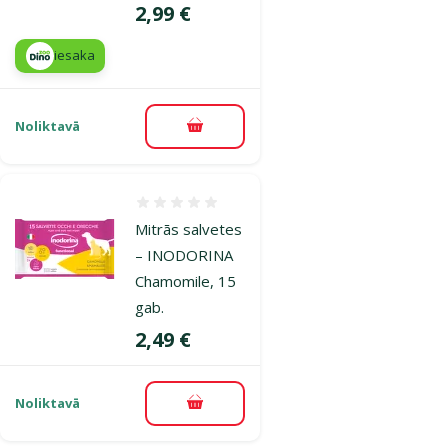
Cena
2,99 €
iesaka
Noliktavā
Pievienot grozam
Atsauksmes 0%
Mitrās salvetes
– INODORINA
Chamomile, 15
gab.
Cena
2,49 €
Noliktavā
Pievienot grozam