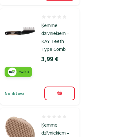
Atsauksmes 0%
Ķemme
dzīvniekiem –
KAY Teeth
Type Comb
Cena
3,99 €
iesaka
Noliktavā
Pievienot grozam
Atsauksmes 0%
Ķemme
dzīvniekiem –