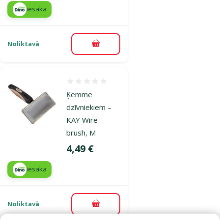
iesaka
Noliktavā
Pievienot grozam
Atsauksmes 0%
Ķemme
dzīvniekiem –
KAY Wire
brush, M
Cena
4,49 €
iesaka
Noliktavā
Pievienot grozam