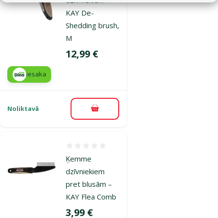
KAY De-
Shedding brush,
M
Cena
12,99 €
iesaka
Noliktavā
Pievienot grozam
Atsauksmes 0%
Ķemme
dzīvniekiem
pret blusām –
KAY Flea Comb
Cena
3,99 €