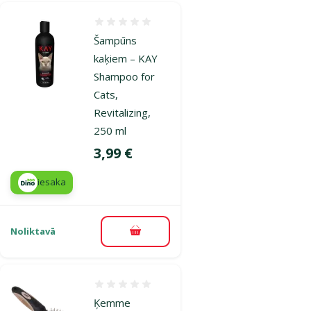
Atsauksmes 0%
Šampūns
kaķiem – KAY
Shampoo for
Cats,
Revitalizing,
250 ml
Cena
3,99 €
iesaka
Noliktavā
Pievienot grozam
Atsauksmes 0%
Ķemme