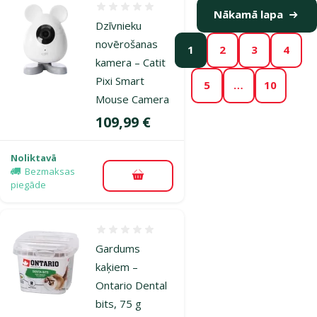
Atsauksmes 0%
Nākamā lapa
Dzīvnieku
novērošanas
1
2
3
4
kamera – Catit
Pixi Smart
5
…
10
Mouse Camera
Cena
109,99 €
Noliktavā
Bezmaksas
Pievienot grozam
piegāde
Atsauksmes 0%
Gardums
kaķiem –
Ontario Dental
bits, 75 g