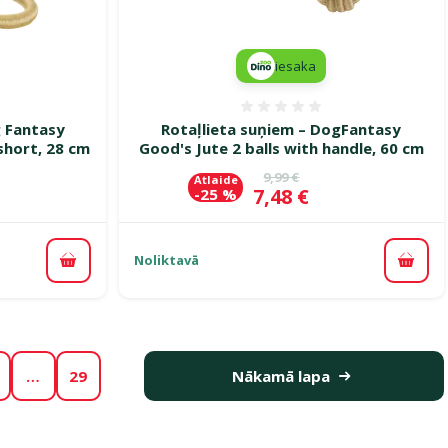
iesaka
smes 0%
Atsauksmes 0%
g Fantasy
Rotaļlieta suņiem – DogFantasy
short, 28 cm
Good's Jute 2 balls with handle, 60 cm
ena
Oriģinālā cena
9,99 €
Atlaide
Cena
7,48 €
-25 %
Noliktavā
Pievienot grozam
Pievi
…
29
Nākamā lapa