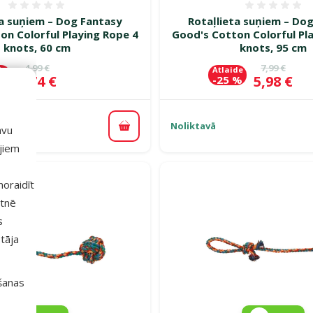
Atsauksmes 0%
Atsauk
ta suņiem – Dog Fantasy
Rotaļlieta suņiem – Do
on Colorful Playing Rope 4
Good's Cotton Colorful Pl
knots, 60 cm
knots, 95 cm
Oriģinālā cena
Oriģinālā c
4,99 €
7,99 €
de
Atlaide
Cena
Cena
3,74 €
5,98 €
 %
-25 %
Noliktavā
avu
Pievienot grozam
ajiem
 noraidīt
etnē
s
tāja
išanas