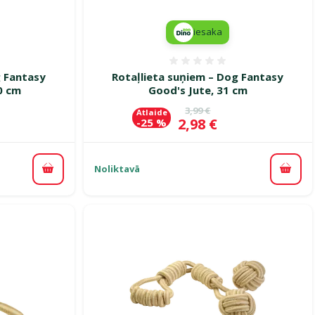
iesaka
smes 0%
Atsauksmes 0%
g Fantasy
Rotaļlieta suņiem – Dog Fantasy
0 cm
Good's Jute, 31 cm
ena
Oriģinālā cena
3,99 €
Atlaide
Cena
2,98 €
-25 %
Noliktavā
Pievienot grozam
Pievi