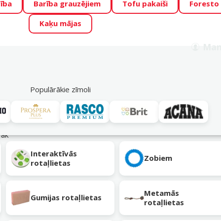
ība
Barība grauzējiem
Tofu pakaiši
Foresto
o Zoo piedāvā lieliskas cenas mīluļu TOP barībām! 🍖
→
Skat
Kaķu mājas
ADA ŪSAIŅI”!
Varbūt tieši Tavs mīlulis būs 2027. gada zvai
Man
Meklēt
als
Akciju piedāvājumi
Veikali
Pakalpojumi
P
39
Populārākie zīmoli
rāk
Interaktīvās
Zobiem
rotaļlietas
Metamās
Gumijas rotaļlietas
rotaļlietas