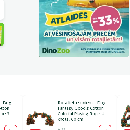
 – Dog
Rotaļlieta suņiem – Dog
otton
Fantasy Good's Cotton
ope 3
Colorful Playing Rope 4
knots, 60 cm
4,99 €