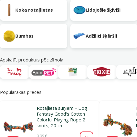
Koka rotaļlietas
Lidojošie šķīvīši
Bumbas
Adžiliti šķēršļi
Apskatīt produktus pēc zīmola
Populārākās preces
Rotaļlieta suņiem – Dog
Fantasy Good's Cotton
Colorful Playing Rope 2
knots, 20 cm
0,99 €