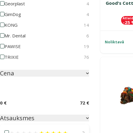
Good's Cott
Georplast
4
GimDog
4
Atlai
-25
KONG
14
Mr. Dental
6
Noliktavā
PAWISE
19
TRIXIE
76
Cena
0 €
72 €
Atsauksmes
Atsauksmes 100%
2