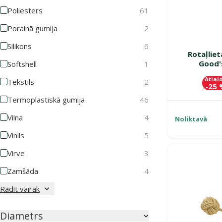
Poliesters
61
Porainā gumija
2
Silikons
6
Rotaļlie
Good's
Softshell
1
Atlai
Tekstils
2
-25
Termoplastiskā gumija
46
Vilna
4
Noliktavā
Vinils
5
Virve
3
Zamšāda
4
Rādīt vairāk
Diametrs