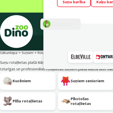
Suņu barība
Kaķu bar
Visu mēnesi Din
Fotokonkurss “G
Atbalsts
E-veik
Sākumlapa
Suņiem
Rotaļlietas suņiem
Suņu rotaļlietas plašā klāstā
Izturīgas un profesionālas rotaļlietas suņiem plašā klāstā
lasīt vai
Apakškategorija
Kucēniem
Suņiem senioriem
Pīkstošas
Plīša rotaļlietas
rotaļlietas