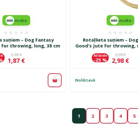
iesaka
iesaka
Atsauksmes 0%
Atsauk
ta suņiem – Dog Fantasy
Rotaļlieta suņiem – Do
 for throwing, long, 38 cm
Good's Jute for throwing, 
Oriģinālā cena
Oriģinālā c
2,49 €
3,99 €
de
Atlaide
Cena
Cena
1,87 €
2,98 €
 %
-25 %
Noliktavā
Pievienot grozam
1
2
3
4
5