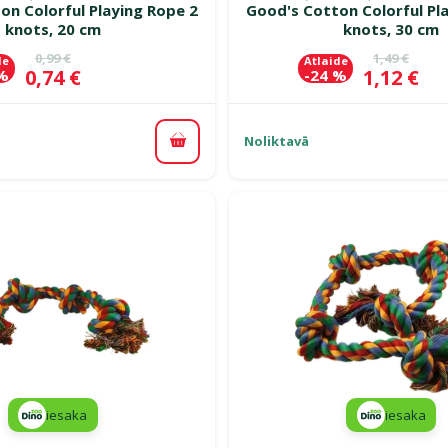
on Colorful Playing Rope 2
Good's Cotton Colorful Pl
knots, 20 cm
knots, 30 cm
Oriģinālā cena
Oriģinālā c
0,99 €
1,49 €
de
Atlaide
Cena
Cena
0,74 €
1,12 €
 %
-24 %
Noliktavā
Pievienot grozam
iesaka
iesaka