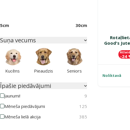
5cm
30cm
Rotaļlie
Suņa vecums
Good's Jute
Atlai
-24
Kucēns
Pieaudzis
Seniors
Noliktavā
Īpašie piedāvājumi
Jaunumi!
9
Mēneša piedāvājumi
125
Mēneša lielā akcija
385