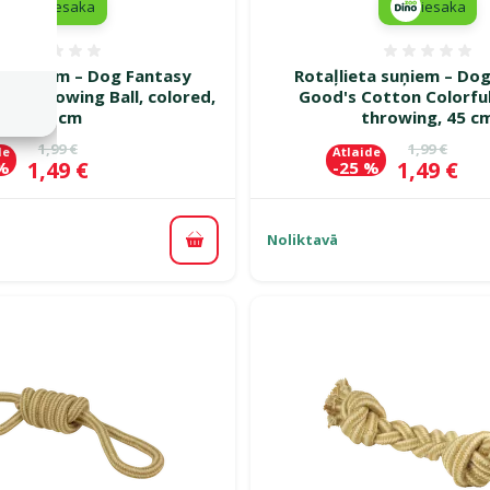
iesaka
iesaka
Atsauksmes 0%
Atsauk
ta suņiem – Dog Fantasy
Rotaļlieta suņiem – Do
on Throwing Ball, colored,
Good's Cotton Colorful
35 cm
throwing, 45 c
Oriģinālā cena
Oriģinālā c
1,99 €
1,99 €
de
Atlaide
Cena
Cena
1,49 €
1,49 €
 %
-25 %
Noliktavā
Pievienot grozam