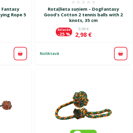
smes 0%
Atsauksmes 0%
g Fantasy
Rotaļlieta suņiem – DogFantasy
aying Rope 5
Good's Cotton 2 tennis balls with 2
knots, 35 cm
ena
Oriģinālā cena
3,99 €
Atlaide
Cena
2,98 €
-25 %
Noliktavā
Pievienot grozam
Pievi