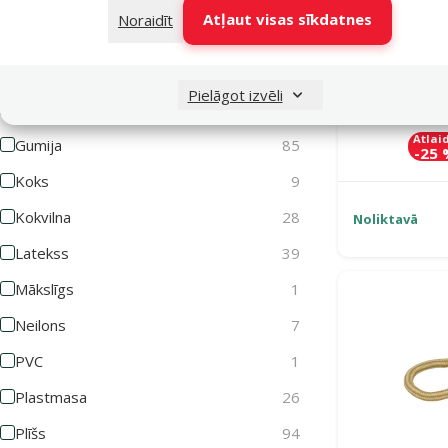
Dobas šķiedras
2
Atļaut visas sīkdatnes
Noraidīt
Džuta
11
Rotaļlie
EVA putas
12
Good's Cott
Pielāgot izvēli
Flīss
2
Atlai
Gumija
85
-25
Koks
9
Kokvilna
28
Noliktavā
Latekss
39
Mākslīgs
1
Neilons
7
PVC
1
Plastmasa
26
Plīšs
94