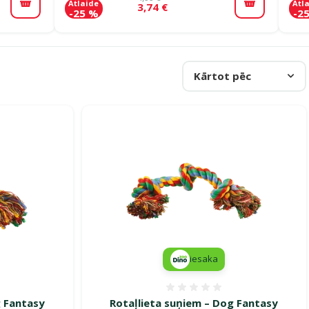
Atlaide
Atl
3,74 €
Pievienot grozam
Pievienot 
-25 %
-2
Kārtot pēc
iesaka
smes 0%
Atsauksmes 0%
g Fantasy
Rotaļlieta suņiem – Dog Fantasy