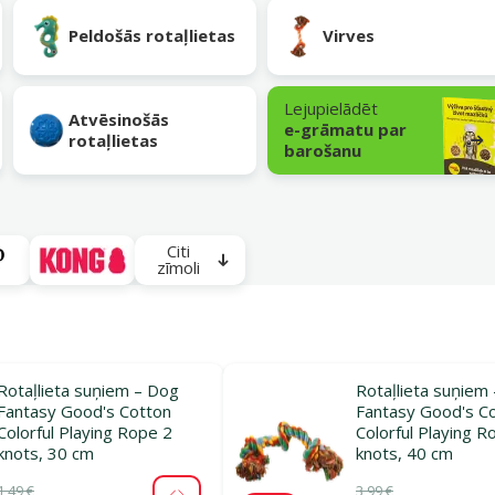
Peldošās rotaļlietas
Virves
Lejupielādēt
Atvēsinošās
e-grāmatu par
rotaļlietas
barošanu
Citi
zīmoli
Rotaļlieta suņiem – Dog
Rotaļlieta suņiem
Fantasy Good's Cotton
Fantasy Good's C
Colorful Playing Rope 2
Colorful Playing R
knots, 30 cm
knots, 40 cm
1,49 €
3,99 €