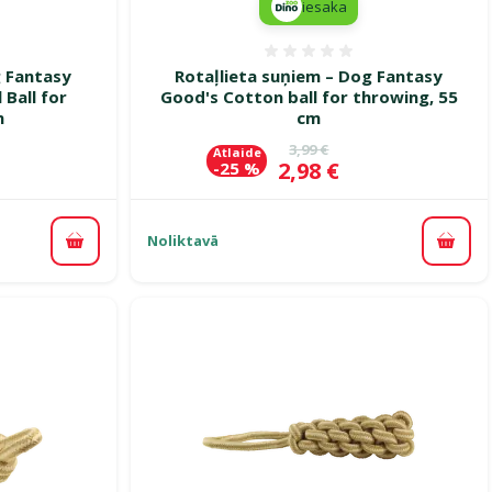
iesaka
smes 0%
Atsauksmes 0%
g Fantasy
Rotaļlieta suņiem – Dog Fantasy
 Ball for
Good's Cotton ball for throwing, 55
m
cm
ena
Oriģinālā cena
3,99 €
Atlaide
Cena
2,98 €
-25 %
Noliktavā
Pievienot grozam
Pievi