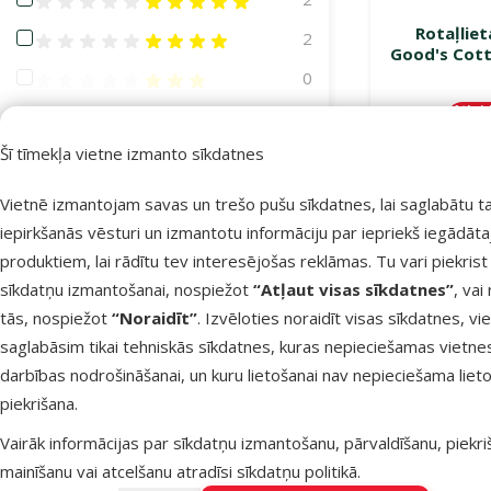
Rotaļlie
Atsauksmes 80%
2
Good's Cott
Atsauksmes 60%
0
Atlai
Atsauksmes 40%
0
-25
Šī tīmekļa vietne izmanto sīkdatnes
Atsauksmes 20%
0
Noliktavā
Vietnē izmantojam savas un trešo pušu sīkdatnes, lai saglabātu t
Krāsa
iepirkšanās vēsturi un izmantotu informāciju par iepriekš iegādāt
produktiem, lai rādītu tev interesējošas reklāmas. Tu vari piekrist
Balta
Brūna
Brūna/Bēša
Bēša
Dabīga
Daudzkrāsains
Dzeltena
Gaiši brūna
Gaiši pelēka
Krēmkrāsa
Melna
Oranža
Pelēka
Rozā
Sarkana
Tirkīzzila
Violeta
Zaļa
Zila
Zilzaļa
sīkdatņu izmantošanai, nospiežot
“Atļaut visas sīkdatnes”
, vai
Materiāls
tās, nospiežot
“Noraidīt”
. Izvēloties noraidīt visas sīkdatnes, vi
saglabāsim tikai tehniskās sīkdatnes, kuras nepieciešamas vietne
Atlasīt pēc: materiāls
darbības nodrošināšanai, un kuru lietošanai nav nepieciešama lieto
piekrišana.
Audums
9
Vairāk informācijas par sīkdatņu izmantošanu, pārvaldīšanu, piekr
Bambusa šķiedras
6
mainīšanu vai atcelšanu atradīsi
sīkdatņu politikā
.