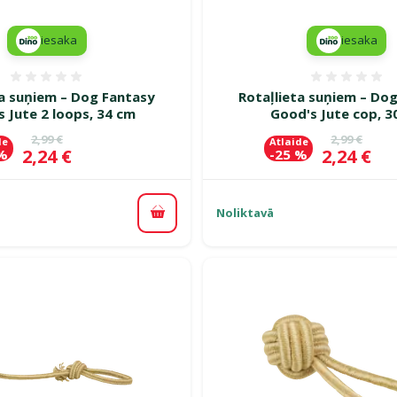
iesaka
iesaka
Atsauksmes 0%
Atsauk
ta suņiem – Dog Fantasy
Rotaļlieta suņiem – Do
 Jute 2 loops, 34 cm
Good's Jute cop, 3
Oriģinālā cena
Oriģinālā c
2,99 €
2,99 €
de
Atlaide
Cena
Cena
2,24 €
2,24 €
 %
-25 %
Noliktavā
Pievienot grozam