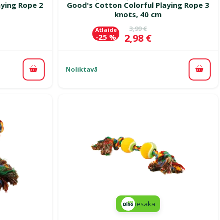
aying Rope 2
Good's Cotton Colorful Playing Rope 3
knots, 40 cm
ena
Oriģinālā cena
3,99 €
Atlaide
Cena
2,98 €
-25 %
Noliktavā
Pievienot grozam
Pievi
iesaka