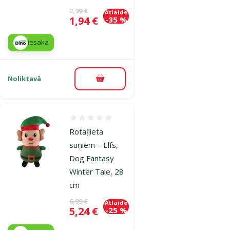
Oriģinālā cena
2,99 €
Atlaide
Cena
1,94 €
-35 %
iesaka
Noliktavā
Pievienot grozam
Atsauksmes 0%
Rotaļlieta
suņiem – Elfs,
Dog Fantasy
Winter Tale, 28
cm
Oriģinālā cena
6,99 €
Atlaide
Cena
5,24 €
-25 %