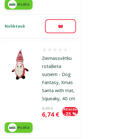
iesaka
Noliktavā
Pievienot grozam
Atsauksmes 0%
Ziemassvētku
rotaļlieta
suņiem - Dog
Fantasy, Xmas
Santa with Hat,
Squeaky, 40 cm
Oriģinālā cena
8,99 €
Atlaide
Cena
6,74 €
-25 %
iesaka