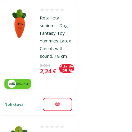
Atsauksmes 0%
Rotaļlieta
suņiem – Dog
Fantasy Toy
Yummies Latex
Carrot, with
sound, 18 cm
Oriģinālā cena
2,99 €
Atlaide
Cena
2,24 €
-25 %
iesaka
Noliktavā
Pievienot grozam
Atsauksmes 0%