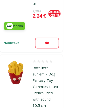
cm
Oriģinālā cena
2,99 €
Atlaide
Cena
2,24 €
-25 %
iesaka
Noliktavā
Pievienot grozam
Atsauksmes 0%
Rotaļlieta
suņiem – Dog
Fantasy Toy
Yummies Latex
French Fries,
with sound,
10,5 cm