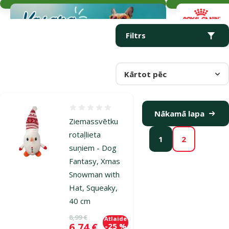
Parametriskais filtrs
Atlasītie filtri
Produkti kategorijā Rotaļlietas suņiem senioriem
Filtrs
Kārtot pēc
Atsauksmes 0%
Nākamā lapa
Ziemassvētku
rotaļlieta
1
2
suņiem - Dog
Fantasy, Xmas
Snowman with
Hat, Squeaky,
40 cm
Oriģinālā cena
8,99 €
Atlaide
Cena
6,74 €
-25 %