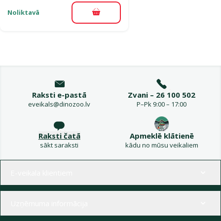
Noliktavā
Pievienot grozam
Raksti e-pastā
Zvani – 26 100 502
eveikals@dinozoo.lv
P–Pk 9:00 – 17:00
Raksti čatā
Apmeklē klātienē
sākt saraksti
kādu no mūsu veikaliem
Izvēlne kājenē
E-veikala klientiem
Uzņēmuma informācija