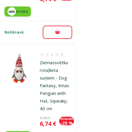
iesaka
Noliktavā
Pievienot grozam
Atsauksmes 0%
Ziemassvētku
rotaļlieta
suņiem - Dog
Fantasy, Xmas
Penguin with
Hat, Squeaky,
40 cm
Oriģinālā cena
8,99 €
Atlaide
Cena
6,74 €
-25 %