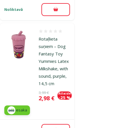
Noliktavā
Pievienot grozam
Atsauksmes 0%
Rotaļlieta
suņiem – Dog
Fantasy Toy
Yummies Latex
Milkshake, with
sound, purple,
14,5 cm
Oriģinālā cena
3,99 €
Atlaide
Cena
2,98 €
-25 %
iesaka