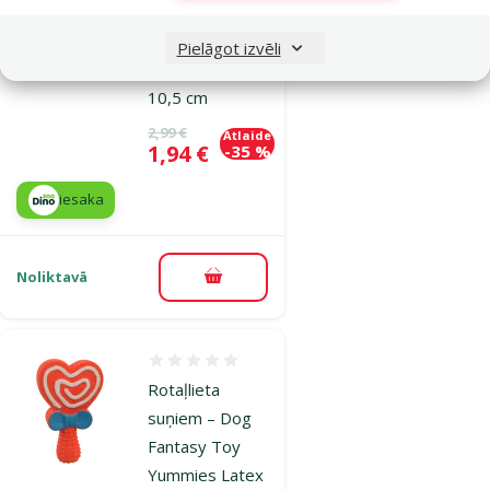
Yummies Latex
Light Biscuit,
Pielāgot izvēli
with sound,
10,5 cm
Oriģinālā cena
2,99 €
Atlaide
Cena
1,94 €
-35 %
iesaka
Noliktavā
Pievienot grozam
Atsauksmes 0%
Rotaļlieta
suņiem – Dog
Fantasy Toy
Yummies Latex