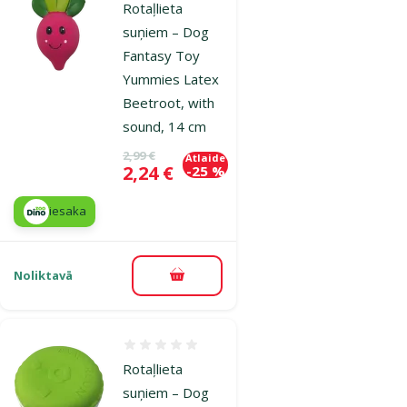
Rotaļlieta
suņiem – Dog
Fantasy Toy
Yummies Latex
Beetroot, with
sound, 14 cm
Oriģinālā cena
2,99 €
Atlaide
Cena
2,24 €
-25 %
iesaka
Noliktavā
Pievienot grozam
Atsauksmes 0%
Rotaļlieta
suņiem – Dog