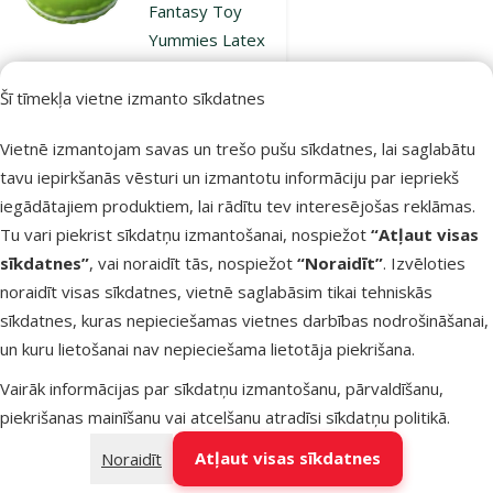
Fantasy Toy
Yummies Latex
Macaroon, with
sound, green, 9
Šī tīmekļa vietne izmanto sīkdatnes
cm
Vietnē izmantojam savas un trešo pušu sīkdatnes, lai saglabātu
Oriģinālā cena
2,99 €
Atlaide
Cena
tavu iepirkšanās vēsturi un izmantotu informāciju par iepriekš
2,24 €
-25 %
iegādātajiem produktiem, lai rādītu tev interesējošas reklāmas.
iesaka
Tu vari piekrist sīkdatņu izmantošanai, nospiežot
“Atļaut visas
sīkdatnes”
, vai noraidīt tās, nospiežot
“Noraidīt”
. Izvēloties
noraidīt visas sīkdatnes, vietnē saglabāsim tikai tehniskās
Noliktavā
Pievienot grozam
sīkdatnes, kuras nepieciešamas vietnes darbības nodrošināšanai,
un kuru lietošanai nav nepieciešama lietotāja piekrišana.
Vairāk informācijas par sīkdatņu izmantošanu, pārvaldīšanu,
Atsauksmes 0%
piekrišanas mainīšanu vai atcelšanu atradīsi
sīkdatņu politikā
.
Rotaļlieta
suņiem – Dog
Atļaut visas sīkdatnes
Noraidīt
Fantasy Toy