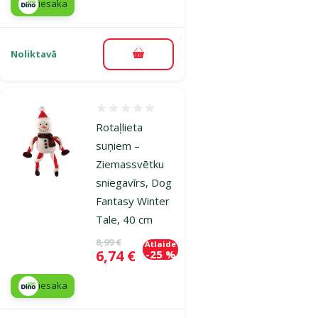
iesaka
Noliktavā
Pievienot grozam
Atsauksmes 0%
Rotaļlieta
suņiem –
Ziemassvētku
sniegavīrs, Dog
Fantasy Winter
Tale, 40 cm
Oriģinālā cena
8,99 €
Atlaide
Cena
6,74 €
-25 %
iesaka