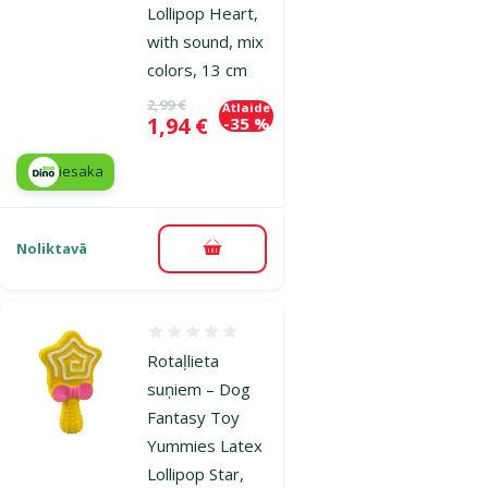
Lollipop Heart,
with sound, mix
colors, 13 cm
Oriģinālā cena
2,99 €
Atlaide
Cena
1,94 €
-35 %
iesaka
Noliktavā
Pievienot grozam
Atsauksmes 0%
Rotaļlieta
suņiem – Dog
Fantasy Toy
Yummies Latex
Lollipop Star,