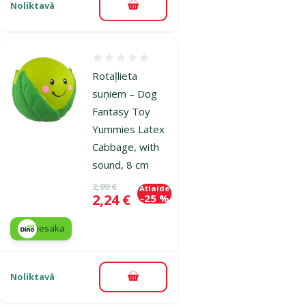
Noliktavā
Pievienot grozam
Atsauksmes 0%
Rotaļlieta
suņiem – Dog
Fantasy Toy
Yummies Latex
Cabbage, with
sound, 8 cm
Oriģinālā cena
2,99 €
Atlaide
Cena
2,24 €
-25 %
iesaka
Noliktavā
Pievienot grozam