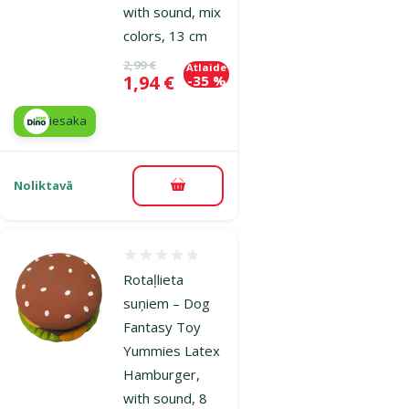
with sound, mix
colors, 13 cm
Oriģinālā cena
2,99 €
Atlaide
Cena
1,94 €
-35 %
iesaka
Noliktavā
Pievienot grozam
Atsauksmes 0%
Rotaļlieta
suņiem – Dog
Fantasy Toy
Yummies Latex
Hamburger,
with sound, 8