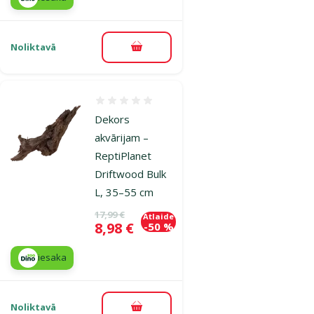
Noliktavā
Pievienot grozam
Atsauksmes 0%
Dekors
akvārijam –
ReptiPlanet
Driftwood Bulk
L, 35–55 cm
Oriģinālā cena
17,99 €
Atlaide
Cena
8,98 €
-50 %
iesaka
Noliktavā
Pievienot grozam