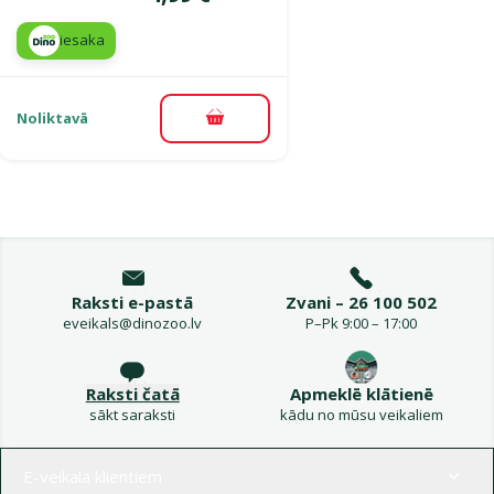
iesaka
Noliktavā
Pievienot grozam
Raksti e-pastā
Zvani – 26 100 502
eveikals@dinozoo.lv
P–Pk 9:00 – 17:00
Raksti čatā
Apmeklē klātienē
sākt saraksti
kādu no mūsu veikaliem
Izvēlne kājenē
E-veikala klientiem