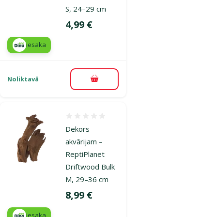
S, 24–29 cm
Cena
4,99 €
iesaka
Noliktavā
Pievienot grozam
Atsauksmes 0%
Dekors
akvārijam –
ReptiPlanet
Driftwood Bulk
M, 29–36 cm
Cena
8,99 €
iesaka