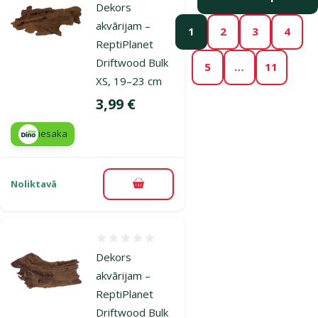
Dekors
akvārijam –
1
2
3
4
ReptiPlanet
Driftwood Bulk
5
…
11
XS, 19–23 cm
Cena
3,99 €
iesaka
Noliktavā
Pievienot grozam
Atsauksmes 0%
Dekors
akvārijam –
ReptiPlanet
Driftwood Bulk