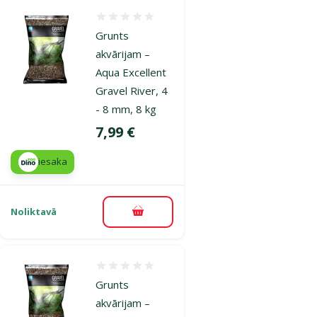
Atsauksmes 0%
Grunts
akvārijam –
Aqua Excellent
Gravel River, 4
- 8 mm, 8 kg
Cena
7,99 €
iesaka
Noliktavā
Pievienot grozam
Atsauksmes 0%
Grunts
akvārijam –