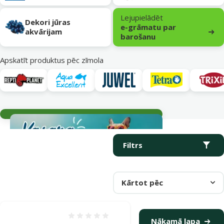
Lejupielādēt
Dekori jūras
e-grāmatu par
akvārijam
barošanu
Apskatīt produktus pēc zīmola
Aktuālie notikumi
Parametriskais filtrs
Atlasītie filtri
Produkti kategorijā Akvāriju dekorācijas
Filtrs
Kārtot pēc
Atsauksmes 0%
Nākamā lapa