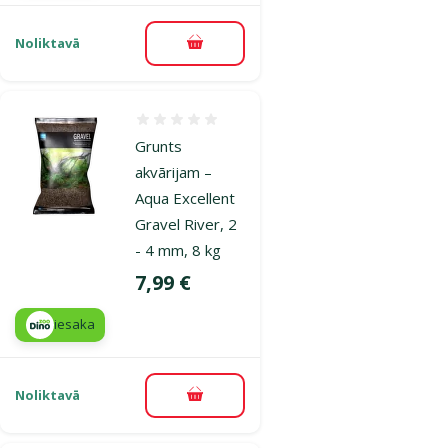
Noliktavā
Pievienot grozam
Atsauksmes 0%
Grunts
akvārijam –
Aqua Excellent
Gravel River, 2
- 4 mm, 8 kg
Cena
7,99 €
iesaka
Noliktavā
Pievienot grozam