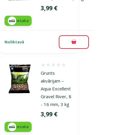
Cena
3,99 €
iesaka
Noliktavā
Pievienot grozam
Atsauksmes 0%
Grunts
akvārijam –
Aqua Excellent
Gravel River, 8
- 16 mm, 3 kg
Cena
3,99 €
iesaka