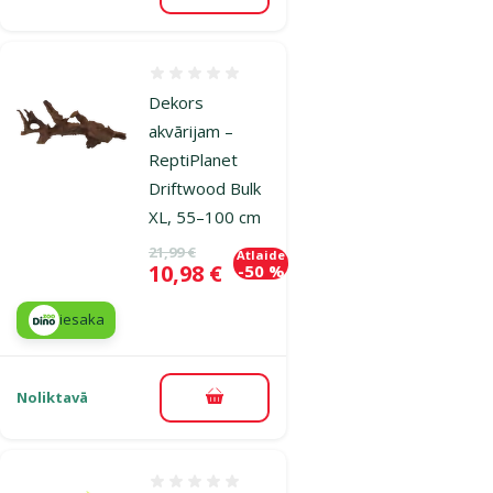
Atsauksmes 0%
Dekors
akvārijam –
ReptiPlanet
Driftwood Bulk
XL, 55–100 cm
Oriģinālā cena
21,99 €
Atlaide
Cena
10,98 €
-50 %
iesaka
Noliktavā
Pievienot grozam
Atsauksmes 0%