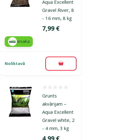
Aqua Excellent
Gravel River, 8
- 16 mm, 8 kg
Cena
7,99 €
iesaka
Noliktavā
Pievienot grozam
Atsauksmes 0%
Grunts
akvārijam –
Aqua Excellent
Gravel white, 2
- 4 mm, 3 kg
Cena
4,99 €