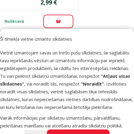
Cena
2,99 €
Noliktavā
Pievienot grozam
Šī tīmekļa vietne izmanto sīkdatnes
Atsauksmes 0%
Dekoratīvs
Vietnē izmantojam savas un trešo pušu sīkdatnes, lai saglabātu
augs akvārijam
tavu iepirkšanās vēsturi un izmantotu informāciju par iepriekš
– Avesa, C
iegādātajiem produktiem, lai rādītu tev interesējošas reklāmas.
izmērs, dažādi
Tu vari piekrist sīkdatņu izmantošanai, nospiežot
“Atļaut visas
veidi
sīkdatnes”
, vai noraidīt tās, nospiežot
“Noraidīt”
. Izvēloties
Cena
noraidīt visas sīkdatnes, vietnē saglabāsim tikai tehniskās
4,49 €
sīkdatnes, kuras nepieciešamas vietnes darbības nodrošināšanai,
un kuru lietošanai nav nepieciešama lietotāja piekrišana.
Noliktavā
Pievienot grozam
Vairāk informācijas par sīkdatņu izmantošanu, pārvaldīšanu,
piekrišanas mainīšanu vai atcelšanu atradīsi
sīkdatņu politikā
.