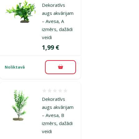
Dekoratīvs
augs akvārijam
– Avesa, A
izmērs, dažādi
veidi
Cena
1,99 €
Noliktavā
Pievienot grozam
Atsauksmes 0%
Dekoratīvs
augs akvārijam
– Avesa, B
izmērs, dažādi
veidi