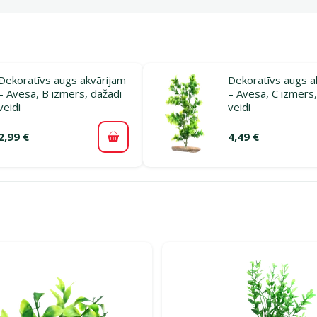
Dekoratīvs augs akvārijam
Dekoratīvs augs a
– Avesa, B izmērs, dažādi
– Avesa, C izmērs,
veidi
veidi
2,99 €
4,49 €
Pievienot grozam
ijā Akvāriju augi