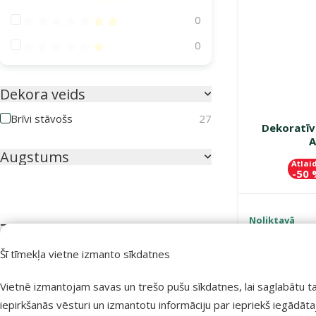
Atsauksmes 40%
0
Atsauksmes 20%
0
Dekora veids
Brīvi stāvošs
27
Dekoratīv
A
Augstums
Atlai
-50
Noliktavā
7cm
42cm
Šī tīmekļa vietne izmanto sīkdatnes
Īpašie piedāvājumi
Vietnē izmantojam savas un trešo pušu sīkdatnes, lai saglabātu t
Mēneša lielā akcija
8
iepirkšanās vēsturi un izmantotu informāciju par iepriekš iegādāt