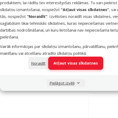
produktiem, lai rādītu tev interesējošas reklāmas. Tu vari piekrist
sīkdatņu izmantošanai, nospiežot
“Atļaut visas sīkdatnes”
, vai
tās, nospiežot
“Noraidīt”
. Izvēloties noraidīt visas sīkdatnes, vi
saglabāsim tikai tehniskās sīkdatnes, kuras nepieciešamas vietne
darbības nodrošināšanai, un kuru lietošanai nav nepieciešama lieto
piekrišana.
Vairāk informācijas par sīkdatņu izmantošanu, pārvaldīšanu, piekr
Dekoratīvs 
mainīšanu vai atcelšanu atradīsi
sīkdatņu politikā
.
Atļaut visas sīkdatnes
Noraidīt
Noliktavā
Pielāgot izvēli