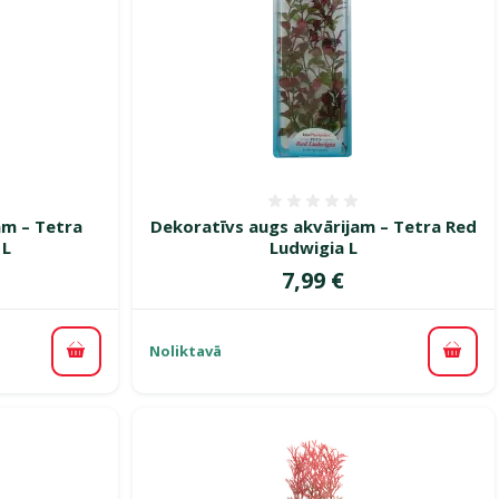
smes 0%
Atsauksmes 0%
am – Tetra
Dekoratīvs augs akvārijam – Tetra Red
 L
Ludwigia L
Cena
7,99 €
Noliktavā
Pievienot grozam
Pievi