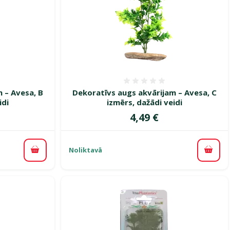
smes 0%
Atsauksmes 0%
 – Avesa, B
Dekoratīvs augs akvārijam – Avesa, C
idi
izmērs, dažādi veidi
Cena
4,49 €
Noliktavā
Pievienot grozam
Pievi