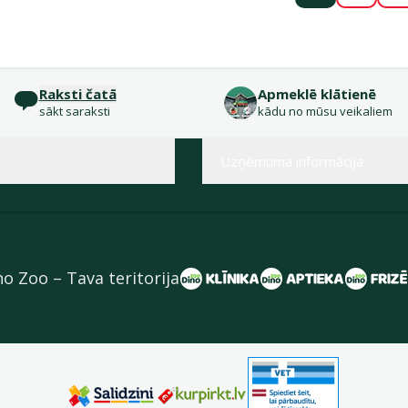
Raksti čatā
Apmeklē klātienē
sākt saraksti
kādu no mūsu veikaliem
Uzņēmuma informācija
no Zoo – Tava teritorija