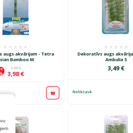
Atsauksmes 0%
Atsauk
s augs akvārijam - Tetra
Dekoratīvs augs akvārij
sian Bamboo M
Ambulia S
Cena
3,49 €
Oriģinālā cena
7,99 €
de
Cena
3,98 €
 %
Noliktavā
Pievienot grozam
avu
ajiem