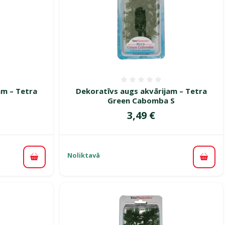
smes 0%
Atsauksmes 0%
am – Tetra
Dekoratīvs augs akvārijam – Tetra
Green Cabomba S
Cena
3,49 €
Noliktavā
Pievienot grozam
Pievi