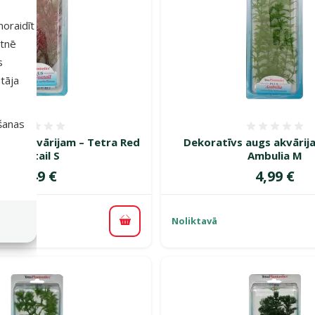
 noraidīt
etnē
s
tāja
išanas
Atsauksmes 0%
Atsauk
augs akvārijam – Tetra Red
Dekoratīvs augs akvārij
Foxtail S
Ambulia M
Cena
Cena
3,49 €
4,99 €
Noliktavā
Pievienot grozam