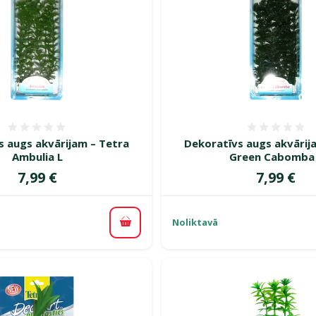
Atsauksmes 0%
Atsauk
s augs akvārijam – Tetra
Dekoratīvs augs akvārij
Ambulia L
Green Cabomba
Cena
Cena
7,99 €
7,99 €
Noliktavā
Pievienot grozam