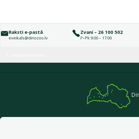
Raksti e-pastā
Zvani – 26 100 502
eveikals@dinozoo.lv
P–Pk 9:00 – 17:00
Izvēlne kājenē
E-veikala klientiem
Di