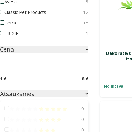
Avesa
3
Classic Pet Products
12
Tetra
15
TRIXIE
1
Cena
Dekoratīvs 
iz
1 €
8 €
Noliktavā
Atsauksmes
Atsauksmes 100%
0
Atsauksmes 80%
0
Atsauksmes 60%
0