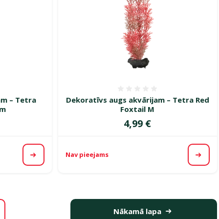
smes 0%
Atsauksmes 0%
am – Tetra
Dekorat­īvs augs akvārijam – Tetra Red
cm
Foxtail M
Cena
4,99 €
Nav pieejams
Apskatīt
Apska
Nākamā lapa