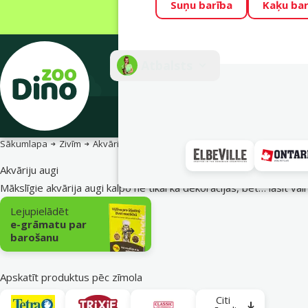
Suņu barība
Kaķu bar
Visu mēnesi Din
Fotokonkurss “G
Atbalsts
E-veik
Sākumlapa
Zivīm
Akvāriju dekorācijas
Akvāriju augi
Akvāriju augi
Mākslīgie akvārija augi kalpo ne tikai kā dekorācijas, bet…
lasīt vai
Apakškategorija
Lejupielādēt
e-grāmatu par
barošanu
Apskatīt produktus pēc zīmola
Citi