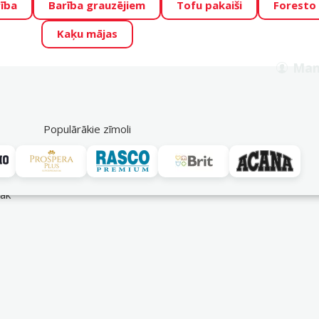
ība
Barība grauzējiem
Tofu pakaiši
Foresto
o Zoo piedāvā lieliskas cenas mīluļu TOP barībām! 🍖
→
Skat
Kaķu mājas
ADA ŪSAIŅI”!
Varbūt tieši Tavs mīlulis būs 2027. gada zvai
Man
Meklēt
als
Akciju piedāvājumi
Veikali
Pakalpojumi
P
39
Populārākie zīmoli
rāk