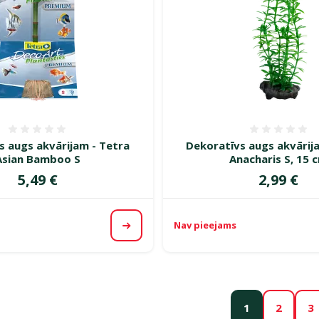
Atsauksmes 0%
Atsauk
s augs akvārijam - Tetra
Dekorat­īvs augs akvārij
Asian Bamboo S
Anacharis S, 15 
Cena
Cena
5,49 €
2,99 €
Nav pieejams
Apskatīt
1
2
3