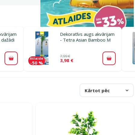
kvārijam
Dekoratīvs augs akvārijam
 dažādi
- Tetra Asian Bamboo M
7,99 €
Atlaide
3,98 €
Pievienot grozam
Pievienot 
-50 %
Kārtot pēc