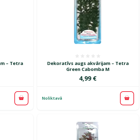
smes 0%
Atsauksmes 0%
am – Tetra
Dekoratīvs augs akvārijam – Tetra
Green Cabomba M
Cena
4,99 €
Noliktavā
Pievienot grozam
Pievi