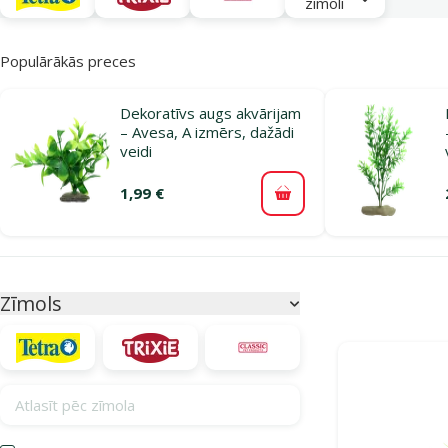
zīmoli
Populārākās preces
Dekoratīvs augs akvārijam
– Avesa, A izmērs, dažādi
veidi
1,99 €
Pievienot grozam
Parametriskais filtrs
Atlasītie filtri
Zīmols
Produkti kategor
Atlasīt pēc zīmola