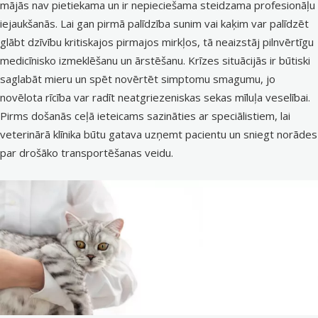
mājās nav pietiekama un ir nepieciešama steidzama profesionāļu
iejaukšanās. Lai gan pirmā palīdzība sunim vai kaķim var palīdzēt
glābt dzīvību kritiskajos pirmajos mirkļos, tā neaizstāj pilnvērtīgu
medicīnisko izmeklēšanu un ārstēšanu. Krīzes situācijās ir būtiski
saglabāt mieru un spēt novērtēt simptomu smagumu, jo
novēlota rīcība var radīt neatgriezeniskas sekas mīluļa veselībai.
Pirms došanās ceļā ieteicams sazināties ar speciālistiem, lai
veterinārā klīnika
būtu gatava uzņemt pacientu un sniegt norādes
par drošāko transportēšanas veidu.