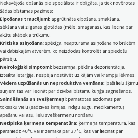
Nekavējoša došanās pie speciālista ir obligāta, ja tiek novērotas
šādas bīstamas pazīmes:
Elpošanas traucējumi:
apgrūtināta elpošana, smakšana,
sēkšana vai zilganas gļotādas (mēle, smaganas), kas liecina par
akūtu skābekļa trūkumu.
Kritiska asiņošana:
spēcīga, neapturama asiņošana no brūcēm
vai dabiskajām atverēm, ko neizdodas kontrolēt ar spiedošu
pārsēju.
Neiroloģiski simptomi:
bezsamņa, pēkšņa dezorientācija,
izteikta letarģija, nespēja nostāvēt uz kājām vai krampju lēkmes.
Vēdera uzpūšanās un neproduktīva vemšana:
īpaši lielu šķirņu
suņiem tas var liecināt par dzīvībai bīstamu kuņģa sagriešanos.
Saindēšanās un svešķermeņi:
pamatotas aizdomas par
toksisku vielu (sadzīves ķīmijas, indīgu augu, medikamentu)
apēšanu vai asu, lielu svešķermeņu norīšanu.
Netipiska ķermeņa temperatūra:
ķermeņa temperatūra, kas
pārsniedz 40°C vai ir zemāka par 37°C, kas var liecināt par