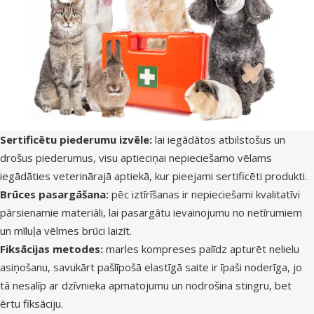
Sertificētu piederumu izvēle:
lai iegādātos atbilstošus un
drošus piederumus, visu aptieciņai nepieciešamo vēlams
iegādāties
veterinārajā aptiekā
, kur pieejami sertificēti produkti.
Brūces pasargāšana:
pēc iztīrīšanas ir nepieciešami kvalitatīvi
pārsienamie materiāli, lai pasargātu ievainojumu no netīrumiem
un mīluļa vēlmes brūci laizīt.
Fiksācijas metodes:
marles kompreses palīdz apturēt nelielu
asiņošanu, savukārt pašlīpošā elastīgā saite ir īpaši noderīga, jo
tā nesalīp ar dzīvnieka apmatojumu un nodrošina stingru, bet
ērtu fiksāciju.