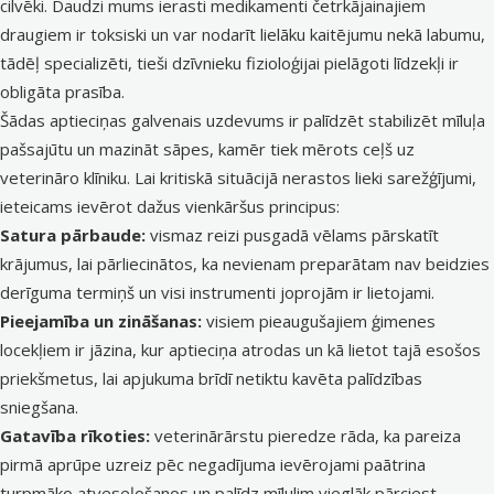
cilvēki. Daudzi mums ierasti medikamenti četrkājainajiem
draugiem ir toksiski un var nodarīt lielāku kaitējumu nekā labumu,
tādēļ specializēti, tieši dzīvnieku fizioloģijai pielāgoti līdzekļi ir
obligāta prasība.
Šādas aptieciņas galvenais uzdevums ir palīdzēt stabilizēt mīluļa
pašsajūtu un mazināt sāpes, kamēr tiek mērots ceļš uz
veterināro klīniku. Lai kritiskā situācijā nerastos lieki sarežģījumi,
ieteicams ievērot dažus vienkāršus principus:
Satura pārbaude:
vismaz reizi pusgadā vēlams pārskatīt
krājumus, lai pārliecinātos, ka nevienam preparātam nav beidzies
derīguma termiņš un visi instrumenti joprojām ir lietojami.
Pieejamība un zināšanas:
visiem pieaugušajiem ģimenes
locekļiem ir jāzina, kur aptieciņa atrodas un kā lietot tajā esošos
priekšmetus, lai apjukuma brīdī netiktu kavēta palīdzības
sniegšana.
Gatavība rīkoties:
veterinārārstu pieredze rāda, ka pareiza
pirmā aprūpe uzreiz pēc negadījuma ievērojami paātrina
turpmāko atveseļošanos un palīdz mīlulim vieglāk pārciest