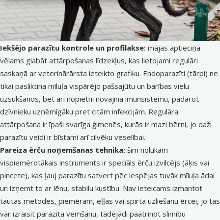
Iekšējo parazītu kontrole un profilakse:
mājas aptieciņā
vēlams glabāt attārpošanas līdzekļus, kas lietojami regulāri
saskaņā ar veterinārārsta ieteikto grafiku. Endoparazīti (tārpi) ne
tikai pasliktina mīluļa vispārējo pašsajūtu un barības vielu
uzsūkšanos, bet arī nopietni novājina imūnsistēmu, padarot
dzīvnieku uzņēmīgāku pret citām infekcijām. Regulāra
attārpošana ir īpaši svarīga ģimenēs, kurās ir mazi bērni, jo daži
parazītu veidi ir bīstami arī cilvēku veselībai.
Pareiza ērču noņemšanas tehnika:
šim nolūkam
vispiemērotākais instruments ir speciāls ērču izvilcējs (āķis vai
pincete), kas ļauj parazītu satvert pēc iespējas tuvāk mīluļa ādai
un izņemt to ar lēnu, stabilu kustību. Nav ieteicams izmantot
tautas metodes, piemēram, eļļas vai spirta uzliešanu ērcei, jo tas
var izraisīt parazīta vemšanu, tādējādi paātrinot slimību