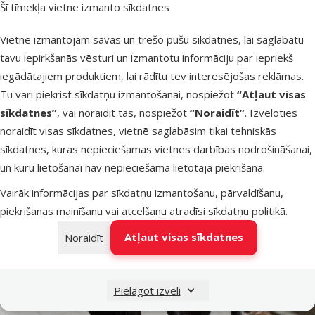
Šī tīmekļa vietne izmanto sīkdatnes
komplekts nav iedomājams bez līdzekļiem pret ērcēm un citiem
parazītiem. Tā kā ērces pārnēsā mīlulim bīstamas slimības,
Vietnē izmantojam savas un trešo pušu sīkdatnes, lai saglabātu
piemēram, babeziozi, anaplazmozi vai boreliozi jeb Laima slimību,
tavu iepirkšanās vēsturi un izmantotu informāciju par iepriekš
to pareiza un ātra noņemšana ir būtiska prasme, kas var
iegādātajiem produktiem, lai rādītu tev interesējošas reklāmas.
pasargāt mīluli no ilgstošas ārstēšanās. Jāatceras, ka ērce ir
Tu vari piekrist sīkdatņu izmantošanai, nospiežot
“Atļaut visas
jāizvelk pēc iespējas ātrāk pēc tās pamanīšanas, jo risks
sīkdatnes”
, vai noraidīt tās, nospiežot
“Noraidīt”
. Izvēloties
inficēties ar slimību ierosinātājiem palielinās ar katru stundu, ko
noraidīt visas sīkdatnes, vietnē saglabāsim tikai tehniskās
parazīts pavada piesūcies.
sīkdatnes, kuras nepieciešamas vietnes darbības nodrošināšanai,
un kuru lietošanai nav nepieciešama lietotāja piekrišana.
Vairāk informācijas par sīkdatņu izmantošanu, pārvaldīšanu,
piekrišanas mainīšanu vai atcelšanu atradīsi
sīkdatņu politikā
.
Atļaut visas sīkdatnes
Noraidīt
Pielāgot izvēli