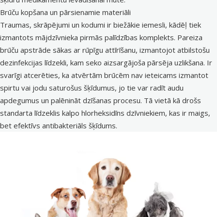
Brūču kopšana un pārsienamie materiāli
Traumas, skrāpējumi un kodumi ir biežākie iemesli, kādēļ tiek
izmantots mājdzīvnieka pirmās palīdzības komplekts. Pareiza
brūču apstrāde sākas ar rūpīgu attīrīšanu, izmantojot atbilstošu
dezinfekcijas līdzekli, kam seko aizsargājoša pārsēja uzlikšana. Ir
svarīgi atcerēties, ka atvērtām brūcēm nav ieteicams izmantot
spirtu vai jodu saturošus šķīdumus, jo tie var radīt audu
apdegumus un palēnināt dzīšanas procesu. Tā vietā kā drošs
standarta līdzeklis kalpo hlorheksidīns dzīvniekiem, kas ir maigs,
bet efektīvs antibakteriāls šķīdums.