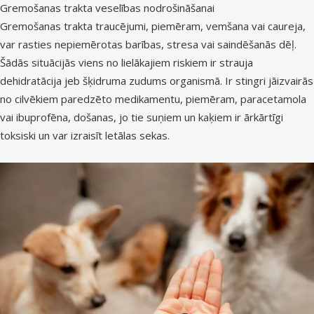
Gremošanas trakta veselības nodrošināšanai
Gremošanas trakta traucējumi, piemēram, vemšana vai caureja,
var rasties nepiemērotas barības, stresa vai saindēšanās dēļ.
Šādās situācijās viens no lielākajiem riskiem ir strauja
dehidratācija jeb šķidruma zudums organismā. Ir stingri jāizvairās
no cilvēkiem paredzēto medikamentu, piemēram, paracetamola
vai ibuprofēna, došanas, jo tie suņiem un kaķiem ir ārkārtīgi
toksiski un var izraisīt letālas sekas.