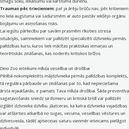
smagu šoku, iekaisumu vai karstuma dūrienu.
Traumas pēc triecieniem:
pat ja ārēju brūču nav, pēc kritieniem
no liela augstuma vai sadursmēm ar auto pastāv iekšējo orgānu
bojājumu un asiņošanas risks.
Lai iegūtu pārliecību par savām prasmēm rīkoties stresa
situācijās, saimniekiem var palīdzēt specializēti dzīvnieku pirmās
palīdzības kursi, kuros tiek mācītas praktiskas iemaņas un
teorētiskās zināšanas, kas noderēs kritiskos brīžos.
Dino Zoo ieteikumi mīluļa veselībai un drošībai
Pilnībā nokomplektēts mājdzīvnieka pirmās palīdzības komplekts,
tā regulāra pārbaude un zināšanas par to, kad nepieciešama
ārsta iejaukšanās, ir pamats Tava mīluļa drošībai. Šāda preventīva
sagatavošanās sniedz sirdsmieru un kritiskā brīdī var palīdzēt
izglābt dzīvnieka dzīvību. Jāatceras, ka katra dzīvnieka vajadzības
var atšķirties atkarībā no sugas, vecuma, veselības vēstures un
dzīvesveida, tādēļ aptieciņas saturu vienmēr ieteicams pielāgot
individuāli.