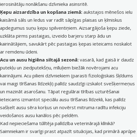
ierosinātāju nonākšanu dzīvnieka asinsritē.
Ķepu aizsardzība un kopšana ziemā:
aukstajos mēnešos ielu
kaisāmā sāls un ledus var radīt sāpīgas plaisas un ķīmiskus
apdegumus suņu ķepu spilventiņiem. Aizsargājoša ķepu ziede,
uzklāta pirms pastaigas, izveido barjeru starp ādu un
kairinātājiem, savukārt pēc pastaigas ķepas ieteicams noskalot
ar remdenu ūdeni.
Acu un ausu higiēna siltajā sezonā:
vasarā, kad gaisā ir daudz
putekļu un ziedputekšņu, mīluļiem biežāk novērojami acu
kairinājumi. Acu pilieni dzīvniekiem (parasti fizioloģiskais šķīdums
vai maigi tīrīšanas līdzekļi) palīdz saudzīgi izskalot svešķermeņus
un mazināt asarošanu. Tāpat regulārai tīrības uzturēšanai
ieteicams izmantot speciālu ausu tīrīšanas līdzekli, kas palīdz
sašķelt ausu sēra korķus un novērst mitruma radītu infekciju
veidošanos ausu kanālos pēc peldēm.
Kad nepieciešama tūlītēja palīdzība veterinārajā klīnikā?
Saimniekam ir svarīgi prast atpazīt situācijas, kad primārā aprūpe