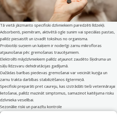
Tā vietā jāizmanto specifiski dzīvniekiem paredzēti līdzekļi.
Adsorbenti, piemēram, aktivētā ogle sunim vai speciālas pastas,
palīdz piesaistīt un izvadīt toksīnus no organisma.
Probiotiķi suņiem un kaķiem ir noderīgi zarnu mikrofloras
atjaunošanai pēc gremošanas traucējumiem.
Elektrolīti mājdzīvniekiem palīdz atjaunot zaudēto šķidruma un
sāļu līdzsvaru dehidratācijas gadījumā.
Dažādas barības piedevas gremošanai var veicināt kuņģa un
zarnu trakta darbības stabilizēšanos ilgtermiņā.
Specifiski preparāti pret caureju, kas izstrādāti tieši veterinārajai
lietošanai, palīdz mazināt simptomus, samazinot kaitējuma risku
dzīvnieka veselībai.
Sezonālie riski un parazītu kontrole
Latvijas klimatiskajos apstākļos mājdzīvnieka pirmās palīdzības