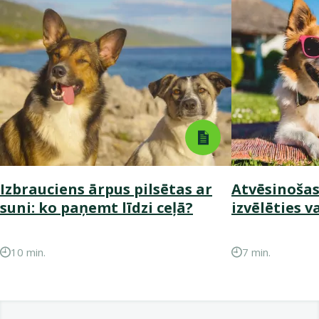
Izbrauciens ārpus pilsētas ar
Atvēsinošas
suni: ko paņemt līdzi ceļā?
izvēlēties v
10 min.
7 min.