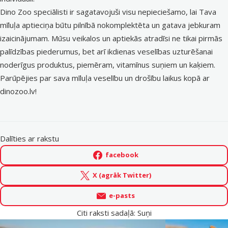
Dino Zoo speciālisti ir sagatavojuši visu nepieciešamo, lai Tava
mīluļa aptieciņa būtu pilnībā nokomplektēta un gatava jebkuram
izaicinājumam. Mūsu veikalos un aptiekās atradīsi ne tikai pirmās
palīdzības piederumus, bet arī ikdienas veselības uzturēšanai
noderīgus produktus, piemēram, vitamīnus suņiem un kaķiem.
Parūpējies par sava mīluļa veselību un drošību laikus kopā ar
dinozoo.lv
!
Dalīties ar rakstu
facebook
X (agrāk Twitter)
e-pasts
Citi raksti sadaļā: Suņi