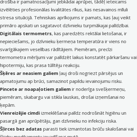
drošība ir pamatnosacījumi jebkādai aprūpei, tādēļ ieteicams
izvēlēties profesionālas kvalitātes rīkus, kas nesavainos mīluli
stresa situācijā. Tehniskais aprīkojums ir pamats, kas ļauj veikt
primāro apskati un sagatavot dzīvnieku turpmākajai palīdzībai.
Digitālais termometrs
, kas paredzēts rektālai lietošanai, ir
nepieciešams, jo dzīvnieku ķermeņa temperatūra ir viens no
svarīgākajiem veselības rādītājiem. Piemēram, precīzi
termometra mērījumi var palīdzēt laikus konstatēt pārkaršanu vai
hipotermiju, kas prasa tūlītēju reakciju.
Šķēres ar neasiem galiem
ļauj droši nogriezt pārsējus un
apmatojumu ap brūci, samazinot papildu ievainojumu risku.
Pincete ar noapaļotiem galiem
ir noderīga svešķermeņu,
piemēram, skabargu vai stikla lauskas, drošai izņemšanai no
ķepām.
Vienreizējie cimdi
izmeklēšanai palīdz nodrošināt higiēnu un
pasargā gan aprūpētāju, gan dzīvnieku no infekciju riska.
Šļirces bez adatas
parasti tiek izmantotas brūču skalošanai vai
šķidru medikamentu ievadīšanai mutē.