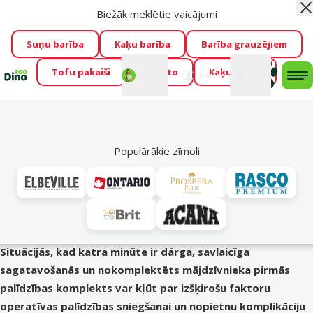
Biežāk meklētie vaicājumi
Aiz
Visu mēnesi Dino Zoo piedāvā lieliskas cenas mīluļu TOP
barībām! 🍖
→
Skatīt piedāvājumu!
Suņu barība
Kaķu barība
Barība grauzējiem
Tofu pakaiši
Foresto
Kaķu mājas
Fotokonkurss “GADA ŪSAIŅI”!
Varbūt tieši Tavs mīlulis
Mans
Mans
konts
Atbalsts
grozs
me
būs 2027. gada zvaigzne
→
Piedalīties
Mek
Suņi
Populārākie zīmoli
Mājdzīvnieka pirmās palīdzības komplekts
Pat visrūpīgākajam saimniekam ne vienmēr izdodas
pasargāt mīluli no neparedzētām traumām, pēkšņām
veselības problēmām vai sadzīves negadījumiem, kas var
notikt gan mājās, gan aktīvu pastaigu vai rotaļu laikā.
Situācijās, kad katra minūte ir dārga, savlaicīga
sagatavošanās un nokomplektēts mājdzīvnieka pirmās
palīdzības komplekts var kļūt par izšķirošu faktoru
operatīvas palīdzības sniegšanai un nopietnu komplikāciju