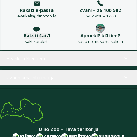
Raksti e-pastā
Zvani – 26 100 502
eveikals@dinozoo.lv
P–Pk 9:00 – 17:00
Raksti čatā
Apmeklē klātienē
sākt saraksti
kādu no mūsu veikaliem
Izvēlne kājenē
E-veikala klientiem
Uzņēmuma informācija
Dino Zoo – Tava teritorija