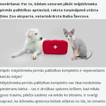
novēršanai. Par to, kādam saturam jābūt mājdzīvnieka
pirmās palīdzības aptieciņā, raksta turpinājumā stāsta
Dino Zoo eksperte, veterinārārste Baiba Ševcova.
Kāpēc mājdzīvnieka pirmās palīdzības komplekts ir nepieciešams
katrās mājās?
Mājdzīvnieka pirmās palīdzības komplekts nav tikai medicīnisku
piederumu kārba – tas ir drošības spilvens brīžiem, kad mīlulis
guvis traumu, pēkšņi saslimis vai ieēdis ko bīstamu. Ir svarīgi
saprast, ka dzīvnieku aptieciņa būtiski atšķiras no tās, ko izmanto