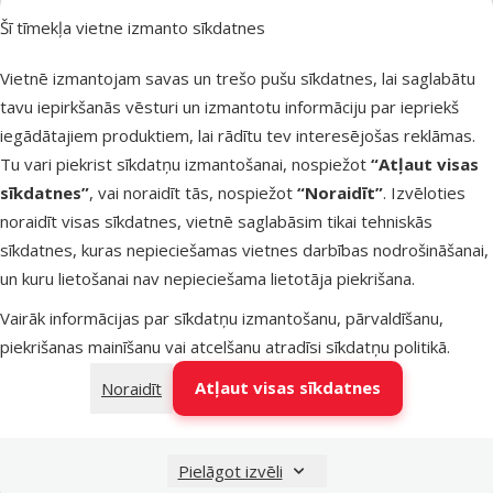
Šī tīmekļa vietne izmanto sīkdatnes
Noliktavā
Pievienot grozam
Vietnē izmantojam savas un trešo pušu sīkdatnes, lai saglabātu
tavu iepirkšanās vēsturi un izmantotu informāciju par iepriekš
iegādātajiem produktiem, lai rādītu tev interesējošas reklāmas.
Atsauksmes 0%
Tualete
Tu vari piekrist sīkdatņu izmantošanai, nospiežot
“Atļaut visas
grauzējiem –
sīkdatnes”
, vai noraidīt tās, nospiežot
“Noraidīt”
. Izvēloties
TRIXIE Corner
noraidīt visas sīkdatnes, vietnē saglabāsim tikai tehniskās
Litter Tray, 36
sīkdatnes, kuras nepieciešamas vietnes darbības nodrošināšanai,
x 30 x 21 cm
un kuru lietošanai nav nepieciešama lietotāja piekrišana.
Cena
3,99 €
Vairāk informācijas par sīkdatņu izmantošanu, pārvaldīšanu,
piekrišanas mainīšanu vai atcelšanu atradīsi
sīkdatņu politikā
.
Noliktavā
Pievienot grozam
Atļaut visas sīkdatnes
Noraidīt
Pielāgot izvēli