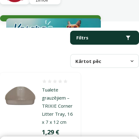
Aktuālie notikumi
Parametriskais filtrs
Atlasītie filtri
Produkti kategorijā Tualetes grauzējiem
Filtrs
Kārtot pēc
Atsauksmes 0%
Tualete
grauzējiem –
TRIXIE Corner
Litter Tray, 16
x 7 x 12 cm
Cena
1,29 €