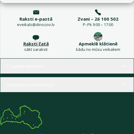
Raksti e-pastā
Zvani – 26 100 502
eveikals@dinozoo.lv
P–Pk 9:00 – 17:00
Raksti čatā
Apmeklē klātienē
sākt saraksti
kādu no mūsu veikaliem
Izvēlne kājenē
E-veikala klientiem
Uzņēmuma informācija