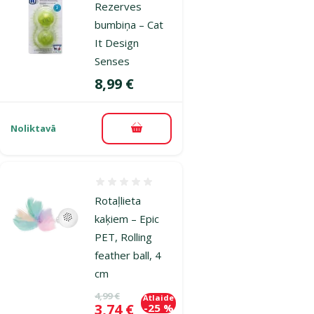
Rezerves
bumbiņa – Cat
It Design
Senses
Cena
8,99 €
Noliktavā
Pievienot grozam
Atsauksmes 0%
Rotaļlieta
kaķiem – Epic
PET, Rolling
feather ball, 4
cm
Oriģinālā cena
4,99 €
Atlaide
Cena
3,74 €
-25 %