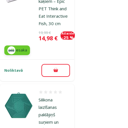
kaķiem – Epic
PET Think and
Eat Interactive
Fish, 30 cm
Oriģinālā cena
19,99 €
Atlaide
Cena
14,98 €
-25 %
iesaka
Noliktavā
Pievienot grozam
Atsauksmes 0%
Silikona
laizīšanas
paklājiņš
suņiem un