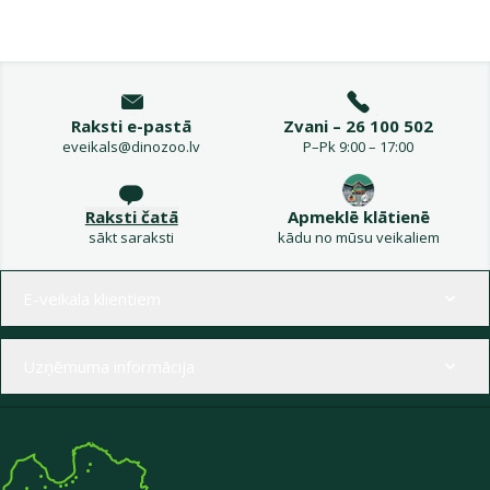
Raksti e-pastā
Zvani – 26 100 502
eveikals@dinozoo.lv
P–Pk 9:00 – 17:00
Raksti čatā
Apmeklē klātienē
sākt saraksti
kādu no mūsu veikaliem
Izvēlne kājenē
E-veikala klientiem
Uzņēmuma informācija