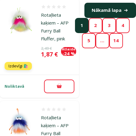
Atsauksmes 0%
Nākamā lapa
Rotaļlieta
kaķiem – AFP
1
2
3
4
Furry Ball
Fluffer, pink
5
…
14
Oriģinālā cena
2,49 €
Atlaide
Cena
1,87 €
-24 %
Izdevīgi 🛍️
Noliktavā
Pievienot grozam
Atsauksmes 0%
Rotaļlieta
kaķiem – AFP
Furry Ball