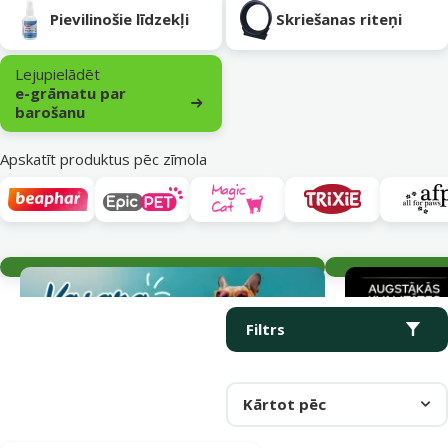
Pievilinošie līdzekļi
Skriešanas riteņi
Lejupielādēt
e-grāmatu par
barošanu
Apskatīt produktus pēc zīmola
Aktuālie notikumi
Parametriskais filtrs
Atlasītie filtri
Produkti kategorijā Rotaļlietas, kāpnes un tuneļi kaķiem
Filtrs
Kārtot pēc