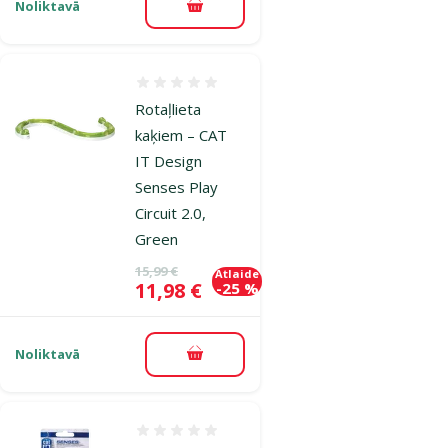
Noliktavā
Pievienot grozam
Atsauksmes 0%
Rotaļlieta
kaķiem – CAT
IT Design
Senses Play
Circuit 2.0,
Green
Oriģinālā cena
15,99 €
Atlaide
Cena
11,98 €
-25 %
Noliktavā
Pievienot grozam
Atsauksmes 0%