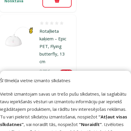
Noliktavā
Pievienot grozam
Atsauksmes 0%
Rotaļlieta
kaķiem – Epic
PET, Flying
butterfly, 13
cm
Oriģinālā cena
9,99 €
Atlaide
Cena
7,48 €
-25 %
Šī tīmekļa vietne izmanto sīkdatnes
Izdevīgi 🛍️
iesaka
Vietnē izmantojam savas un trešo pušu sīkdatnes, lai saglabātu
tavu iepirkšanās vēsturi un izmantotu informāciju par iepriekš
iegādātajiem produktiem, lai rādītu tev interesējošas reklāmas.
Noliktavā
Pievienot grozam
Tu vari piekrist sīkdatņu izmantošanai, nospiežot
“Atļaut visas
sīkdatnes”
, vai noraidīt tās, nospiežot
“Noraidīt”
. Izvēloties