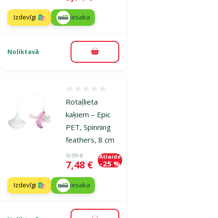
Izdevīgi 🛍️
iesaka
Noliktavā
Pievienot grozam
Atsauksmes 0%
Rotaļlieta
kaķiem – Epic
PET, Spinning
feathers, 8 cm
Oriģinālā cena
9,99 €
Atlaide
Cena
7,48 €
-25 %
Izdevīgi 🛍️
iesaka