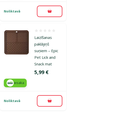
Noliktavā
Pievienot grozam
Atsauksmes 0%
Laizīšanas
paklājiņš
suņiem – Epic
Pet Lick and
Snack mat
Cena
5,99 €
iesaka
Noliktavā
Pievienot grozam