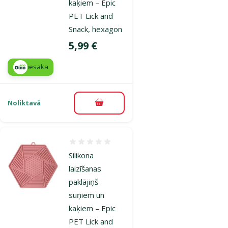
kaķiem – Epic
PET Lick and
Snack, hexagon
Cena
5,99 €
iesaka
Noliktavā
Pievienot grozam
Atsauksmes 0%
Silikona
laizīšanas
paklājiņš
suņiem un
kaķiem – Epic
PET Lick and