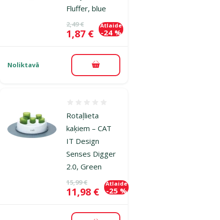
Fluffer, blue
Oriģinālā cena
2,49 €
Atlaide
Cena
1,87 €
-24 %
Noliktavā
Pievienot grozam
Atsauksmes 0%
Rotaļlieta
kaķiem – CAT
IT Design
Senses Digger
2.0, Green
Oriģinālā cena
15,99 €
Atlaide
Cena
11,98 €
-25 %