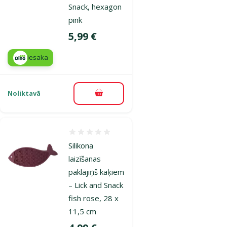
Snack, hexagon
pink
Cena
5,99 €
iesaka
Noliktavā
Pievienot grozam
Atsauksmes 0%
Silikona
laizīšanas
paklājiņš kaķiem
– Lick and Snack
fish rose, 28 x
11,5 cm