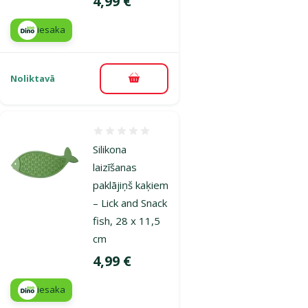
Cena
4,99 €
iesaka
Noliktavā
Pievienot grozam
Atsauksmes 0%
Silikona
laizīšanas
paklājiņš kaķiem
– Lick and Snack
fish, 28 x 11,5
cm
Cena
4,99 €
iesaka