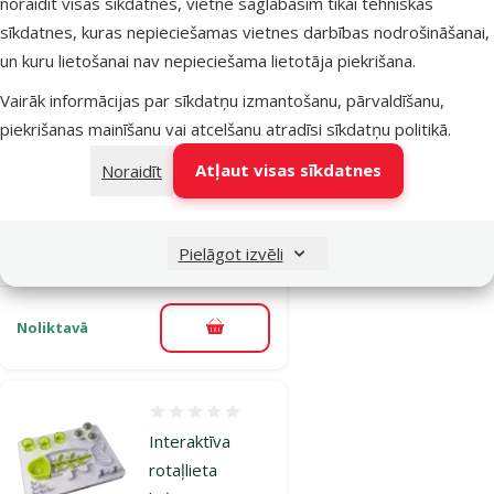
noraidīt visas sīkdatnes, vietnē saglabāsim tikai tehniskās
Atsauksmes 0%
Interaktīva
sīkdatnes, kuras nepieciešamas vietnes darbības nodrošināšanai,
rotaļlieta
un kuru lietošanai nav nepieciešama lietotāja piekrišana.
kaķiem – Magic
Vairāk informācijas par sīkdatņu izmantošanu, pārvaldīšanu,
Cat Wiggling
piekrišanas mainīšanu vai atcelšanu atradīsi
sīkdatņu politikā
.
Snake, 38 cm
Atļaut visas sīkdatnes
Noraidīt
Oriģinālā cena
12,99 €
Atlaide
Cena
9,74 €
-25 %
iesaka
Pielāgot izvēli
Noliktavā
Pievienot grozam
Atsauksmes 0%
Interaktīva
rotaļlieta