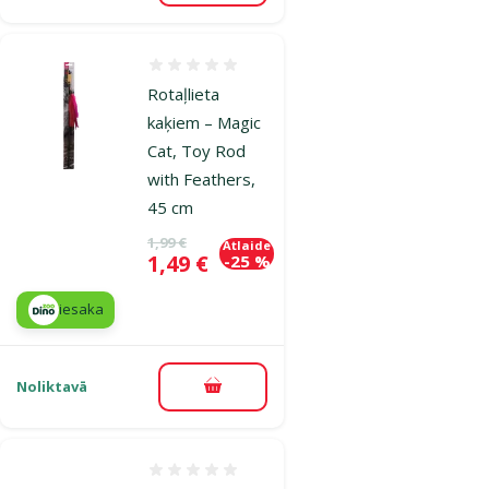
Atsauksmes 0%
Rotaļlieta
kaķiem – Magic
Cat, Toy Rod
with Feathers,
45 cm
Oriģinālā cena
1,99 €
Atlaide
Cena
1,49 €
-25 %
iesaka
Noliktavā
Pievienot grozam
Atsauksmes 0%