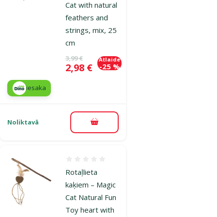
Cat with natural
feathers and
strings, mix, 25
cm
Oriģinālā cena
3,99 €
Atlaide
Cena
2,98 €
-25 %
iesaka
Noliktavā
Pievienot grozam
Atsauksmes 0%
Rotaļlieta
kaķiem – Magic
Cat Natural Fun
Toy heart with