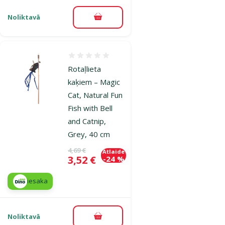
Noliktavā
Pievienot grozam
Atsauksmes 0%
Rotaļlieta
kaķiem – Magic
Cat, Natural Fun
Fish with Bell
and Catnip,
Grey, 40 cm
Oriģinālā cena
4,69 €
Atlaide
Cena
3,52 €
-24 %
iesaka
Noliktavā
Pievienot grozam