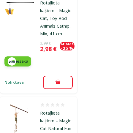
Rotaļlieta
kaķiem – Magic
Cat, Toy Rod
Animals Catnip,
Mix, 41 cm
Oriģinālā cena
3,99 €
Atlaide
Cena
2,98 €
-25 %
iesaka
Noliktavā
Pievienot grozam
Atsauksmes 0%
Rotaļlieta
kaķiem – Magic
Cat Natural Fun