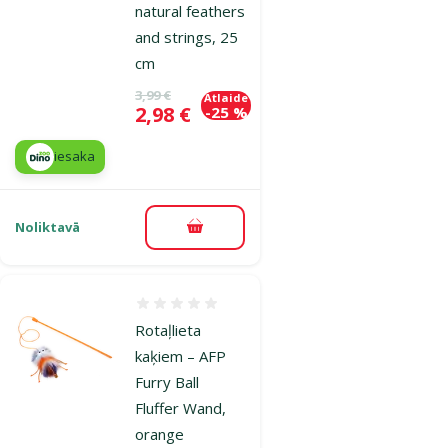
natural feathers
and strings, 25
cm
Oriģinālā cena
3,99 €
Atlaide
Cena
2,98 €
-25 %
iesaka
Noliktavā
Pievienot grozam
Atsauksmes 0%
Rotaļlieta
kaķiem – AFP
Furry Ball
Fluffer Wand,
orange