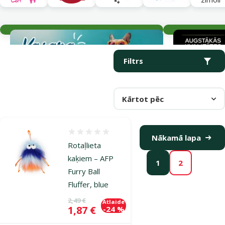
Aktuālie notikumi
Parametriskais filtrs
Atlasītie filtri
Produkti kategorijā Rotaļlietas uz kociņa kaķiem
Filtrs
Kārtot pēc
Atsauksmes 0%
Nākamā lapa
Rotaļlieta
kaķiem – AFP
1
2
Furry Ball
Fluffer, blue
Oriģinālā cena
2,49 €
Atlaide
Cena
1,87 €
-24 %