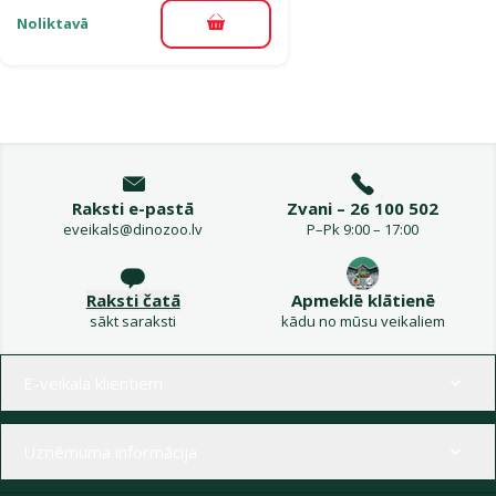
Noliktavā
Pievienot grozam
Raksti e-pastā
Zvani – 26 100 502
eveikals@dinozoo.lv
P–Pk 9:00 – 17:00
Raksti čatā
Apmeklē klātienē
sākt saraksti
kādu no mūsu veikaliem
Izvēlne kājenē
E-veikala klientiem
Uzņēmuma informācija