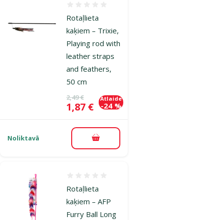
Atsauksmes 0%
Rotaļlieta
kaķiem – Trixie,
Playing rod with
leather straps
and feathers,
50 cm
Oriģinālā cena
2,49 €
Atlaide
Cena
1,87 €
-24 %
Noliktavā
Pievienot grozam
Atsauksmes 0%
Rotaļlieta
kaķiem – AFP
Furry Ball Long