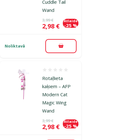
Cuddle Tail
Wand
Oriģinālā cena
3,99 €
Atlaide
Cena
2,98 €
-25 %
Noliktavā
Pievienot grozam
Atsauksmes 0%
Rotaļlieta
kaķiem – AFP
Modern Cat
Magic Wing
Wand
Oriģinālā cena
3,99 €
Atlaide
Cena
2,98 €
-25 %