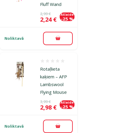
Fluff Wand
Oriģinālā cena
2,99 €
Atlaide
Cena
2,24 €
-25 %
Noliktavā
Pievienot grozam
Atsauksmes 0%
Rotaļlieta
kaķiem – AFP
Lambswool
Flying Mouse
Oriģinālā cena
3,99 €
Atlaide
Cena
2,98 €
-25 %
Noliktavā
Pievienot grozam