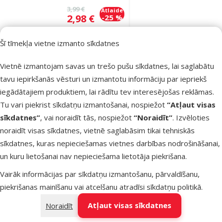
Oriģinālā cena
3,99 €
Atlaide
Cena
2,98 €
-25 %
Šī tīmekļa vietne izmanto sīkdatnes
Noliktavā
Pievienot grozam
Vietnē izmantojam savas un trešo pušu sīkdatnes, lai saglabātu
tavu iepirkšanās vēsturi un izmantotu informāciju par iepriekš
Atsauksmes 0%
iegādātajiem produktiem, lai rādītu tev interesējošas reklāmas.
Rotaļlieta
Tu vari piekrist sīkdatņu izmantošanai, nospiežot
“Atļaut visas
kaķiem – Trixie,
sīkdatnes”
, vai noraidīt tās, nospiežot
“Noraidīt”
. Izvēloties
Feather teaser,
noraidīt visas sīkdatnes, vietnē saglabāsim tikai tehniskās
50 cm
sīkdatnes, kuras nepieciešamas vietnes darbības nodrošināšanai,
Oriģinālā cena
1,99 €
un kuru lietošanai nav nepieciešama lietotāja piekrišana.
Atlaide
Cena
1,49 €
-25 %
Vairāk informācijas par sīkdatņu izmantošanu, pārvaldīšanu,
Izdevīgi 🛍️
piekrišanas mainīšanu vai atcelšanu atradīsi
sīkdatņu politikā
.
Atļaut visas sīkdatnes
Noraidīt
Noliktavā
Pievienot grozam