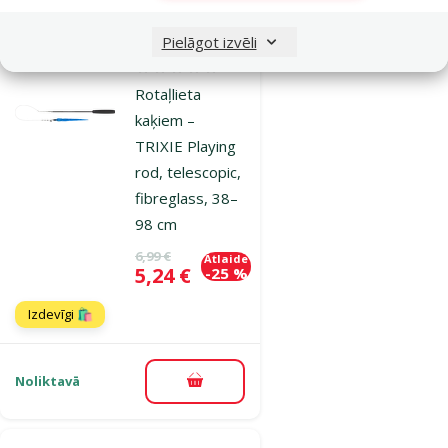
Pielāgot izvēli
Atsauksmes 0%
Rotaļlieta
kaķiem –
TRIXIE Playing
rod, telescopic,
fibreglass, 38–
98 cm
Oriģinālā cena
6,99 €
Atlaide
Cena
5,24 €
-25 %
Izdevīgi 🛍️
Noliktavā
Pievienot grozam