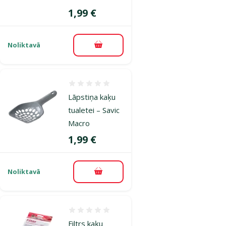
Cena
1,99 €
Noliktavā
Pievienot grozam
Atsauksmes 0%
Lāpstiņa kaķu
tualetei – Savic
Macro
Cena
1,99 €
Noliktavā
Pievienot grozam
Atsauksmes 0%
Filtrs kaķu