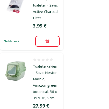
tualetei – Savic
Active Charcoal
Filter
Cena
3,99 €
Noliktavā
Pievienot grozam
Atsauksmes 0%
Tualete kaķiem
– Savic Nestor
Marble,
Amazon green-
botanical, 56 x
39 x 38,5 cm
Cena
27,99 €