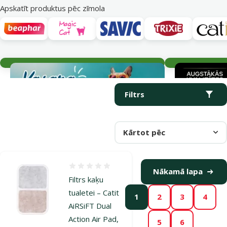
Apskatīt produktus pēc zīmola
Aktuālie notikumi
Parametriskais filtrs
Atlasītie filtri
Produkti kategorijā Tualetes, lāpstiņas un aksesuāri
Filtrs
Kārtot pēc
Atsauksmes 0%
Nākamā lapa
Filtrs kaķu
tualetei – Catit
1
2
3
4
AiRSiFT Dual
Action Air Pad,
5
6