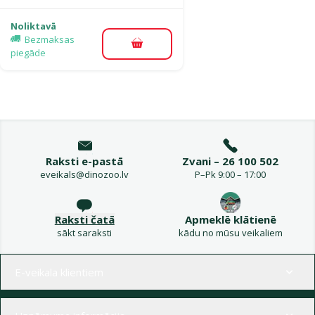
Noliktavā
Bezmaksas
Pievienot grozam
piegāde
Raksti e-pastā
Zvani – 26 100 502
eveikals@dinozoo.lv
P–Pk 9:00 – 17:00
Raksti čatā
Apmeklē klātienē
sākt saraksti
kādu no mūsu veikaliem
Izvēlne kājenē
E-veikala klientiem