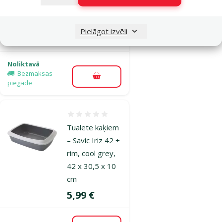
black-white, 56
x 39 x 38,5 cm
Pielāgot izvēli
Cena
22,99 €
Noliktavā
Bezmaksas
Pievienot grozam
piegāde
Atsauksmes 0%
Tualete kaķiem
– Savic Iriz 42 +
rim, cool grey,
42 x 30,5 x 10
cm
Cena
5,99 €