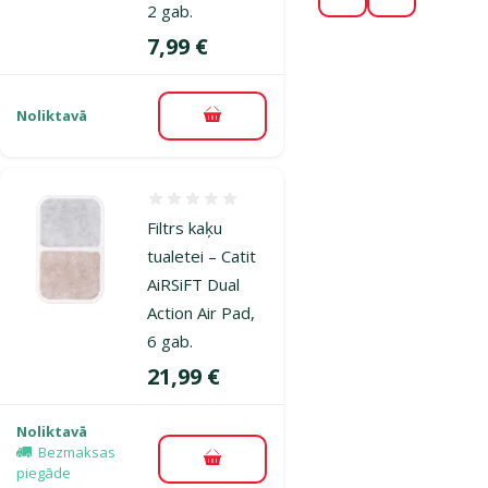
2 gab.
Cena
7,99 €
Noliktavā
Pievienot grozam
Atsauksmes 0%
Filtrs kaķu
tualetei – Catit
AiRSiFT Dual
Action Air Pad,
6 gab.
Cena
21,99 €
Noliktavā
Bezmaksas
Pievienot grozam
piegāde