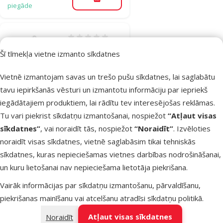
Pievienot grozam
piegāde
Atsauksmes 0%
Tualete kaķiem
Šī tīmekļa vietne izmanto sīkdatnes
– Savic Nestor,
light blue-white,
Vietnē izmantojam savas un trešo pušu sīkdatnes, lai saglabātu
56 x 39 x 38,5
tavu iepirkšanās vēsturi un izmantotu informāciju par iepriekš
cm
iegādātajiem produktiem, lai rādītu tev interesējošas reklāmas.
Tu vari piekrist sīkdatņu izmantošanai, nospiežot
“Atļaut visas
Cena
22,99 €
sīkdatnes”
, vai noraidīt tās, nospiežot
“Noraidīt”
. Izvēloties
noraidīt visas sīkdatnes, vietnē saglabāsim tikai tehniskās
Noliktavā
Bezmaksas
sīkdatnes, kuras nepieciešamas vietnes darbības nodrošināšanai,
Pievienot grozam
piegāde
un kuru lietošanai nav nepieciešama lietotāja piekrišana.
Vairāk informācijas par sīkdatņu izmantošanu, pārvaldīšanu,
Atsauksmes 0%
piekrišanas mainīšanu vai atcelšanu atradīsi
sīkdatņu politikā
.
Tualete kaķiem
Atļaut visas sīkdatnes
Noraidīt
– Savic Nestor,