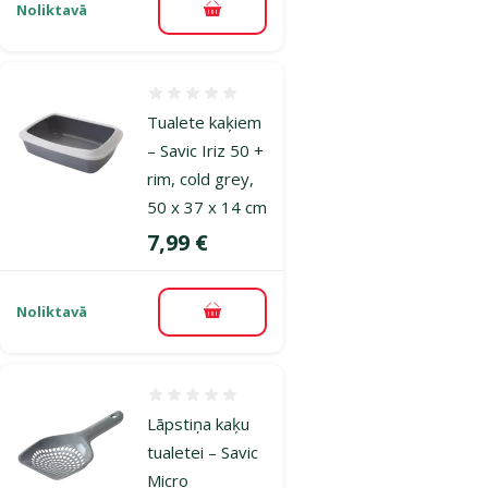
Noliktavā
Pievienot grozam
Atsauksmes 0%
Tualete kaķiem
– Savic Iriz 50 +
rim, cold grey,
50 x 37 x 14 cm
Cena
7,99 €
Noliktavā
Pievienot grozam
Atsauksmes 0%
Lāpstiņa kaķu
tualetei – Savic
Micro