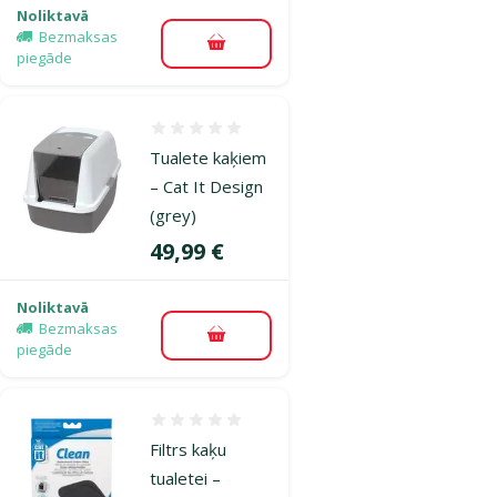
Noliktavā
Bezmaksas
Pievienot grozam
piegāde
Atsauksmes 0%
Tualete kaķiem
– Cat It Design
(grey)
Cena
49,99 €
Noliktavā
Bezmaksas
Pievienot grozam
piegāde
Atsauksmes 0%
Filtrs kaķu
tualetei –