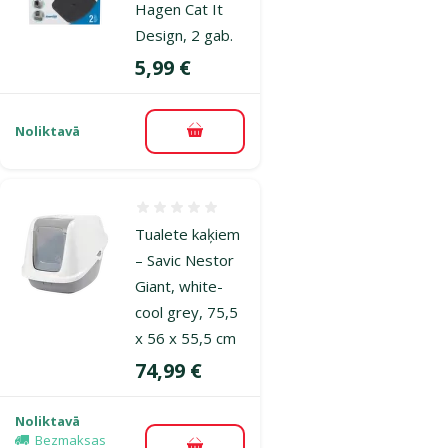
Hagen Cat It
Design, 2 gab.
Cena
5,99 €
Noliktavā
Pievienot grozam
Atsauksmes 0%
Tualete kaķiem
– Savic Nestor
Giant, white-
cool grey, 75,5
x 56 x 55,5 cm
Cena
74,99 €
Noliktavā
Bezmaksas