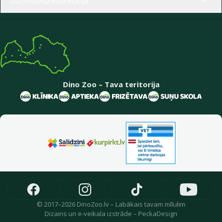
Uzņēmuma informācija
Dino Zoo – Tava teritorija
© 2017–2026 DinoZoo.lv – Labākais tavam mīlulim
Dizains
un
e-veikala izstrāde
–
PeckaDesign