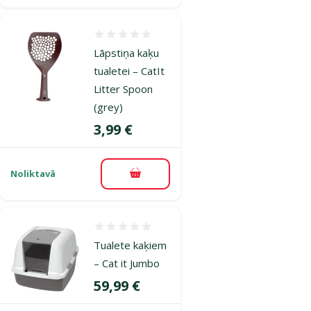
Atsauksmes 0%
Lāpstiņa kaķu
tualetei – CatIt
Litter Spoon
(grey)
Cena
3,99 €
Noliktavā
Pievienot grozam
Atsauksmes 0%
Tualete kaķiem
– Cat it Jumbo
Cena
59,99 €