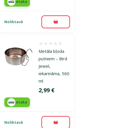
iesaka
Noliktavā
Pievienot grozam
Atsauksmes 0%
Metāla bļoda
putniem – Bird
Jewel,
iekarināma, 560
ml
Cena
2,99 €
iesaka
Noliktavā
Pievienot grozam