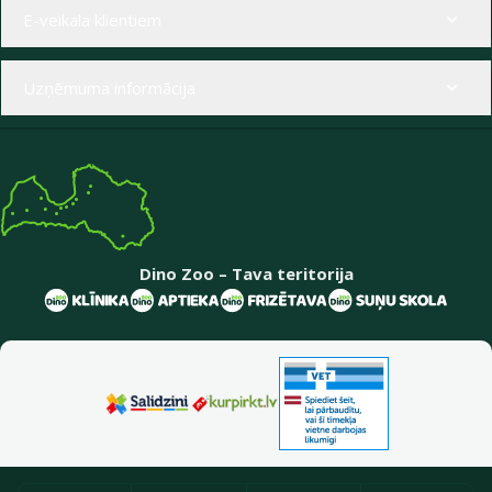
Izvēlne kājenē
E-veikala klientiem
Uzņēmuma informācija
Dino Zoo – Tava teritorija