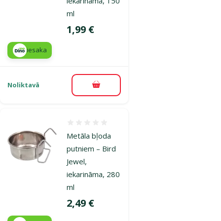
iekarināma, 150
ml
Cena
1,99 €
iesaka
Noliktavā
Pievienot grozam
Atsauksmes 0%
Metāla bļoda
putniem – Bird
Jewel,
iekarināma, 280
ml
Cena
2,49 €