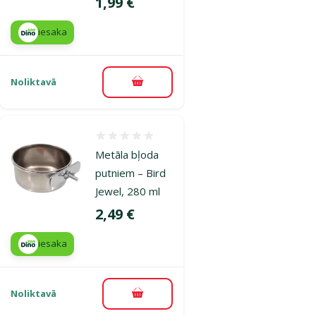
Cena
1,99 €
iesaka
Noliktavā
Pievienot grozam
Atsauksmes 0%
Metāla bļoda
putniem – Bird
Jewel, 280 ml
Cena
2,49 €
iesaka
Noliktavā
Pievienot grozam