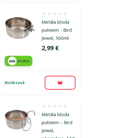
Atsauksmes 0%
Metāla bļoda
putniem - Bird
Jewel, 560ml
Cena
2,99 €
iesaka
Noliktavā
Pievienot grozam
Atsauksmes 0%
Metāla bļoda
putniem – Bird
Jewel,