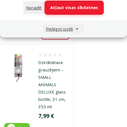
Cena
6,99 €
Atļaut visas sīkdatnes
Noraidīt
iesaka
Pielāgot izvēli
Noliktavā
Pievienot grozam
Atsauksmes 0%
Dzirdinātava
grauzējiem –
SMALL
ANIMALS
DELUXE glass
bottle, 31 cm,
355 ml
Cena
7,99 €