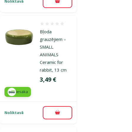
Noliktavā
Pievienot grozam
Atsauksmes 0%
Bļoda
grauzējiem –
SMALL
ANIMALS
Ceramic for
rabbit, 13 cm
Cena
3,49 €
iesaka
Noliktavā
Pievienot grozam