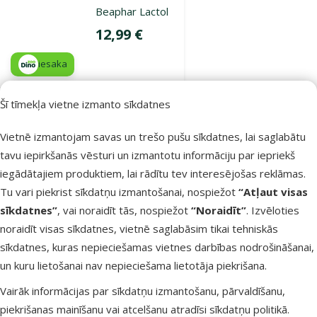
Beaphar Lactol
Cena
12,99 €
iesaka
Šī tīmekļa vietne izmanto sīkdatnes
Noliktavā
Pievienot grozam
Vietnē izmantojam savas un trešo pušu sīkdatnes, lai saglabātu
tavu iepirkšanās vēsturi un izmantotu informāciju par iepriekš
Atsauksmes 0%
iegādātajiem produktiem, lai rādītu tev interesējošas reklāmas.
Dzirdinātava
Tu vari piekrist sīkdatņu izmantošanai, nospiežot
“Atļaut visas
grauzējiem –
sīkdatnes”
, vai noraidīt tās, nospiežot
“Noraidīt”
. Izvēloties
SMALL
noraidīt visas sīkdatnes, vietnē saglabāsim tikai tehniskās
ANIMALS
sīkdatnes, kuras nepieciešamas vietnes darbības nodrošināšanai,
DELUXE glass
un kuru lietošanai nav nepieciešama lietotāja piekrišana.
bottle, 22 cm,
Vairāk informācijas par sīkdatņu izmantošanu, pārvaldīšanu,
177 ml
piekrišanas mainīšanu vai atcelšanu atradīsi
sīkdatņu politikā
.