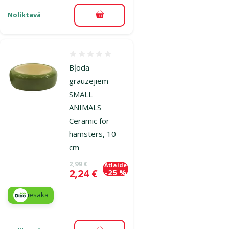
Noliktavā
Pievienot grozam
Atsauksmes 0%
Bļoda
grauzējiem –
SMALL
ANIMALS
Ceramic for
hamsters, 10
cm
Oriģinālā cena
2,99 €
Atlaide
Cena
2,24 €
-25 %
iesaka