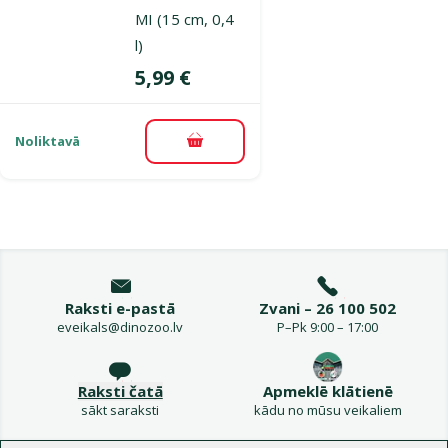
MI (15 cm, 0,4
l)
Cena
5,99 €
Noliktavā
Pievienot grozam
Raksti e-pastā
Zvani – 26 100 502
eveikals@dinozoo.lv
P–Pk 9:00 – 17:00
Raksti čatā
Apmeklē klātienē
sākt saraksti
kādu no mūsu veikaliem