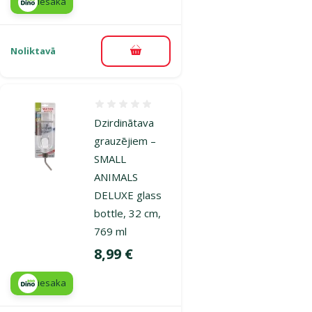
iesaka
Noliktavā
Pievienot grozam
Atsauksmes 0%
Dzirdinātava
grauzējiem –
SMALL
ANIMALS
DELUXE glass
bottle, 32 cm,
769 ml
Cena
8,99 €
iesaka