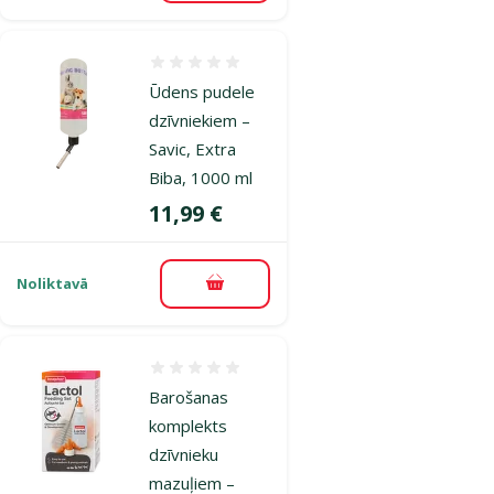
Atsauksmes 0%
Ūdens pudele
dzīvniekiem –
Savic, Extra
Biba, 1000 ml
Cena
11,99 €
Noliktavā
Pievienot grozam
Atsauksmes 0%
Barošanas
komplekts
dzīvnieku
mazuļiem –