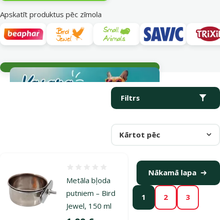
Apskatīt produktus pēc zīmola
Aktuālie notikumi
Parametriskais filtrs
Atlasītie filtri
Produkti kategorijā Barošanas trauki grauzējiem
Filtrs
Kārtot pēc
Atsauksmes 0%
Nākamā lapa
Metāla bļoda
putniem – Bird
1
2
3
Jewel, 150 ml