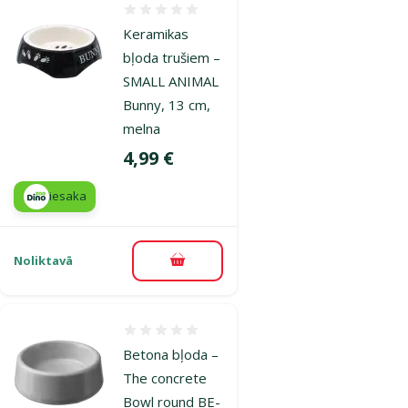
Atsauksmes 0%
Keramikas
bļoda trušiem –
SMALL ANIMAL
Bunny, 13 cm,
melna
Cena
4,99 €
iesaka
Noliktavā
Pievienot grozam
Atsauksmes 0%
Betona bļoda –
The concrete
Bowl round BE-