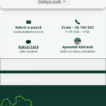
Pielāgot izvēli
Raksti e-pastā
Zvani – 26 100 502
eveikals@dinozoo.lv
P–Pk 9:00 – 17:00
Raksti čatā
Apmeklē klātienē
sākt saraksti
kādu no mūsu veikaliem
Izvēlne kājenē
E-veikala klientiem
Uzņēmuma informācija