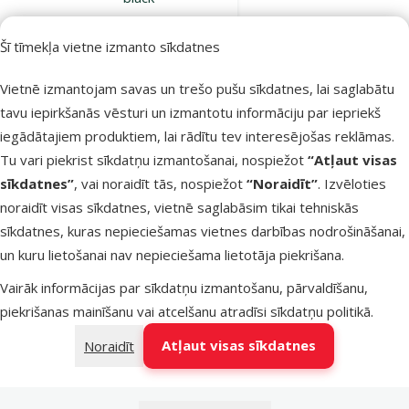
Cena
4,99 €
Šī tīmekļa vietne izmanto sīkdatnes
Noliktavā
Vietnē izmantojam savas un trešo pušu sīkdatnes, lai saglabātu
Pievienot grozam
tavu iepirkšanās vēsturi un izmantotu informāciju par iepriekš
iegādātajiem produktiem, lai rādītu tev interesējošas reklāmas.
Tu vari piekrist sīkdatņu izmantošanai, nospiežot
Atsauksmes 0%
“Atļaut visas
Siena turētājs –
sīkdatnes”
, vai noraidīt tās, nospiežot
“Noraidīt”
. Izvēloties
Trixie, Hay
noraidīt visas sīkdatnes, vietnē saglabāsim tikai tehniskās
manger,
sīkdatnes, kuras nepieciešamas vietnes darbības nodrošināšanai,
hanging, plastic,
un kuru lietošanai nav nepieciešama lietotāja piekrišana.
24 x 19 x 7 cm
Vairāk informācijas par sīkdatņu izmantošanu, pārvaldīšanu,
Cena
4,49 €
piekrišanas mainīšanu vai atcelšanu atradīsi
sīkdatņu politikā
.
Atļaut visas sīkdatnes
Noraidīt
Nav pieejams
Apskatīt