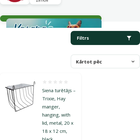
Aktuālie notikumi
Parametriskais filtrs
Atlasītie filtri
Produkti kategorijā Barotavas grauzējiem
Filtrs
Kārtot pēc
Atsauksmes 0%
Siena turētājs –
Trixie, Hay
manger,
hanging, with
lid, metal, 20 x
18 x 12 cm,
black