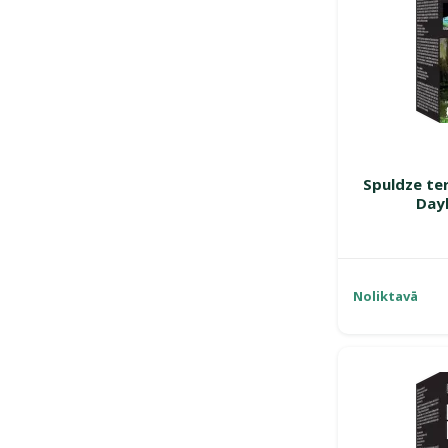
Spuldze ter
Day
Noliktavā