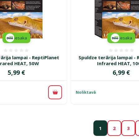
iesaka
iesaka
Atsauksmes 0%
Atsauk
ārija lampai - ReptiPlanet
Spuldze terārija lampai - 
frared HEAT, 50W
Infrared HEAT, 1
Cena
Cena
5,99 €
6,99 €
Noliktavā
Pievienot grozam
1
2
3