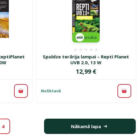
iesaka
smes 0%
Atsauksmes 0%
ReptiPlanet
Spuldze terārija lampai – Repti Planet
00W
UVB 2.0, 13 W
Cena
12,99 €
Noliktavā
Pievienot grozam
Pievi
4
Nākamā lapa