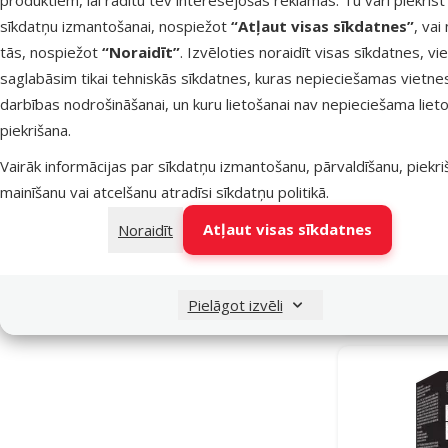
sīkdatņu izmantošanai, nospiežot
“Atļaut visas sīkdatnes”
, vai
tās, nospiežot
“Noraidīt”
. Izvēloties noraidīt visas sīkdatnes, vi
saglabāsim tikai tehniskās sīkdatnes, kuras nepieciešamas vietne
darbības nodrošināšanai, un kuru lietošanai nav nepieciešama lieto
piekrišana.
Vairāk informācijas par sīkdatņu izmantošanu, pārvaldīšanu, piekr
Spuldze ter
mainīšanu vai atcelšanu atradīsi
sīkdatņu politikā
.
Dayli
Atļaut visas sīkdatnes
Noraidīt
Noliktavā
Pielāgot izvēli