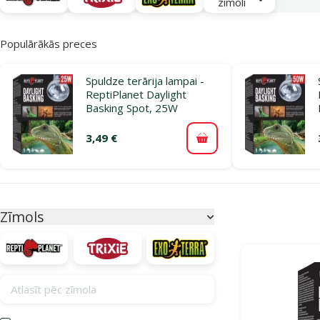
zīmoli
Populārākās preces
Spuldze terārija lampai -
ReptiPlanet Daylight
Basking Spot, 25W
3,49 €
Pievienot grozam
Parametriskais filtrs
Atlasītie filtri
Zīmols
Produkti katego
Atlasīt pēc zīmola