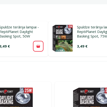
Spuldze terārija lampai -
Spuldze terārija l
ReptiPlanet Daylight
ReptiPlanet Dayli
Basking Spot, 50W
Basking Spot, 75
3,49 €
3,49 €
Pievienot grozam
rijā Terāriju apgaismojums