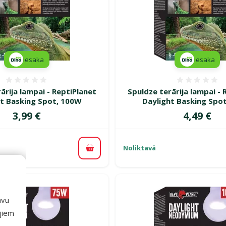
iesaka
iesaka
Atsauksmes 0%
Atsauk
ārija lampai - ReptiPlanet
Spuldze terārija lampai - 
ht Basking Spot, 100W
Daylight Basking Spo
Cena
Cena
3,99 €
4,49 €
Noliktavā
Pievienot grozam
avu
ajiem