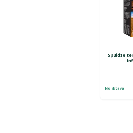
Spuldze ter
In
Noliktavā