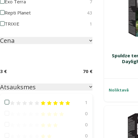
Exo Terra
7
Repti Planet
43
TRIXIE
1
Cena
Spuldze ter
Daylig
3 €
70 €
Atsauksmes
Noliktavā
Atsauksmes 100%
1
Atsauksmes 80%
0
Atsauksmes 60%
0
Atsauksmes 40%
0