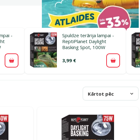
ampai -
Spuldze terārija lampai -
ght
ReptiPlanet Daylight
W
Basking Spot, 100W
3,99 €
Pievienot grozam
Pievienot 
Kārtot pēc