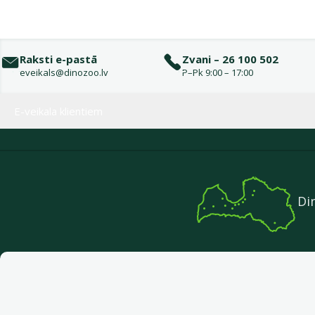
Raksti e-pastā
Zvani – 26 100 502
eveikals@dinozoo.lv
P–Pk 9:00 – 17:00
Izvēlne kājenē
E-veikala klientiem
Di