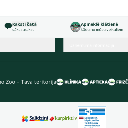
Raksti čatā
Apmeklē klātienē
sākt saraksti
kādu no mūsu veikaliem
Uzņēmuma informācija
no Zoo – Tava teritorija