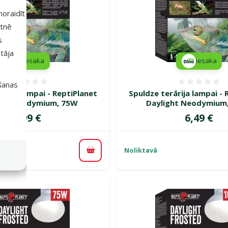
 noraidīt
etnē
s
tāja
iesaka
iesaka
Atsauksmes 0%
Atsauk
išanas
ārija lampai - ReptiPlanet
Spuldze terārija lampai - 
ght Neodymium, 75W
Daylight Neodymium
Cena
Cena
4,99 €
6,49 €
Noliktavā
Pievienot grozam