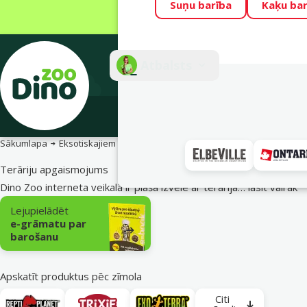
Suņu barība
Kaķu bar
Visu mēnesi Din
Fotokonkurss “G
Atbalsts
E-veik
Sākumlapa
Eksotiskajiem
Terāriju tehnika un aprīkojums
Terāriju
Terāriju apgaismojums
Dino Zoo interneta veikalā ir plaša izvēle ar terārija…
lasīt vairāk
Apakškategorija
Lejupielādēt
e-grāmatu par
barošanu
Apskatīt produktus pēc zīmola
Citi