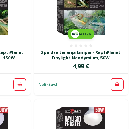
iesaka
smes 0%
Atsauksmes 0%
ReptiPlanet
Spuldze terārija lampai - ReptiPlanet
t, 150W
Daylight Neodymium, 50W
Cena
4,99 €
Noliktavā
Pievienot grozam
Pievi