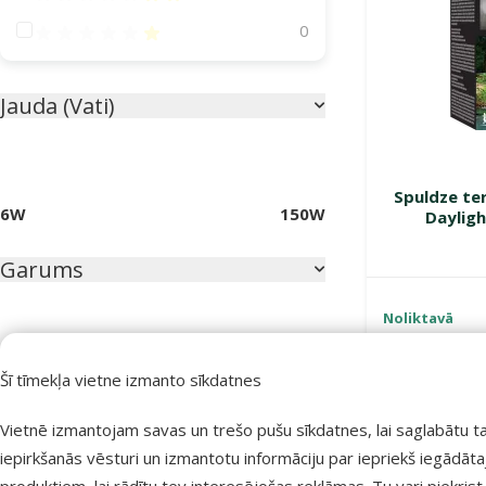
Atsauksmes 20%
0
Jauda (Vati)
Spuldze ter
6W
150W
Daylig
Garums
Noliktavā
30cm
107cm
Šī tīmekļa vietne izmanto sīkdatnes
Īpašie piedāvājumi
Vietnē izmantojam savas un trešo pušu sīkdatnes, lai saglabātu t
iepirkšanās vēsturi un izmantotu informāciju par iepriekš iegādāt
Mēneša lielā akcija
10
produktiem, lai rādītu tev interesējošas reklāmas. Tu vari piekrist