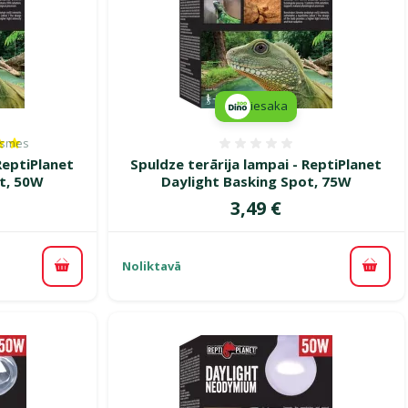
iesaka
ksmes
es 100%, reitingu skaits: 1
Atsauksmes 0%
ReptiPlanet
Spuldze terārija lampai - ReptiPlanet
t, 50W
Daylight Basking Spot, 75W
Cena
3,49 €
Noliktavā
Pievienot grozam
Pievi