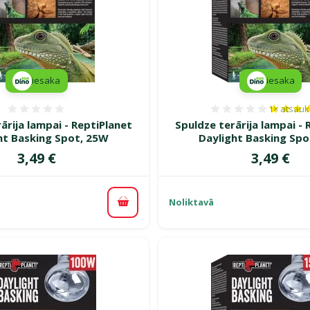
iesaka
iesaka
1×
atsau
Atsauksmes 0%
Atsauksm
ārija lampai - ReptiPlanet
Spuldze terārija lampai - 
ht Basking Spot, 25W
Daylight Basking Spo
Cena
Cena
3,49 €
3,49 €
Noliktavā
Pievienot grozam