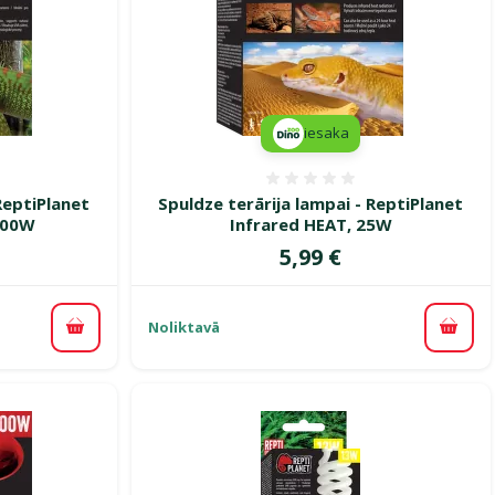
iesaka
smes 0%
Atsauksmes 0%
ReptiPlanet
Spuldze terārija lampai - ReptiPlanet
100W
Infrared HEAT, 25W
Cena
5,99 €
Noliktavā
Pievienot grozam
Pievi