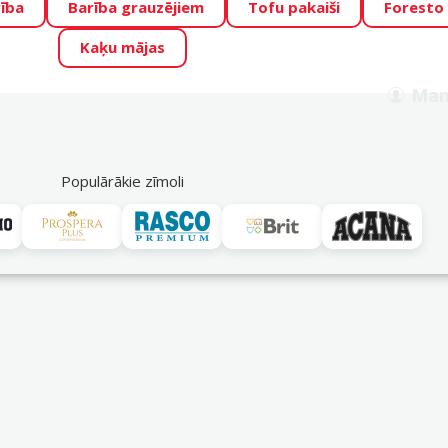
ība
Barība grauzējiem
Tofu pakaiši
Foresto
o Zoo piedāvā lieliskas cenas mīluļu TOP barībām! 🍖
→
Skat
Kaķu mājas
ADA ŪSAIŅI”!
Varbūt tieši Tavs mīlulis būs 2027. gada zvai
Man
Meklēt
als
Akciju piedāvājumi
Veikali
Pakalpojumi
P
39
Populārākie zīmoli
 apgaismojums