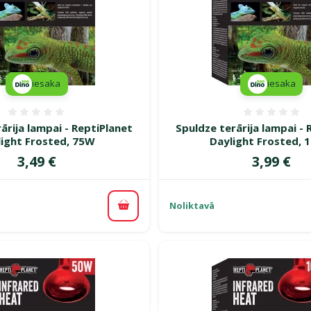
iesaka
iesaka
Atsauksmes 0%
Atsauk
ārija lampai - ReptiPlanet
Spuldze terārija lampai - 
light Frosted, 75W
Daylight Frosted, 
Cena
Cena
3,49 €
3,99 €
Noliktavā
Pievienot grozam