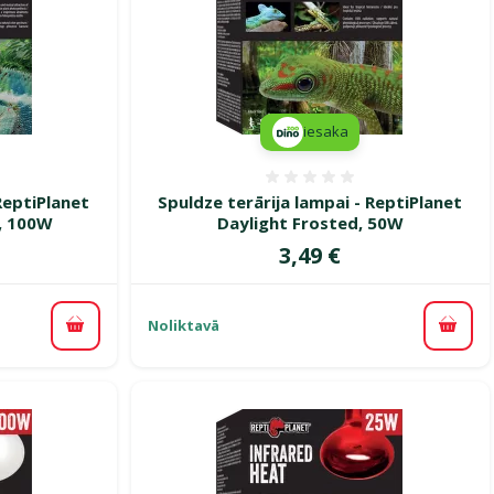
iesaka
smes 0%
Atsauksmes 0%
ReptiPlanet
Spuldze terārija lampai - ReptiPlanet
, 100W
Daylight Frosted, 50W
Cena
3,49 €
Noliktavā
Pievienot grozam
Pievi