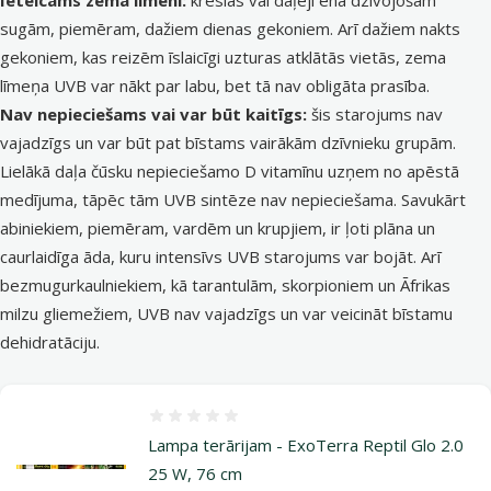
sugām, piemēram, dažiem dienas gekoniem. Arī dažiem nakts
gekoniem, kas reizēm īslaicīgi uzturas atklātās vietās, zema
līmeņa UVB var nākt par labu, bet tā nav obligāta prasība.
Nav nepieciešams vai var būt kaitīgs:
šis starojums nav
vajadzīgs un var būt pat bīstams vairākām dzīvnieku grupām.
Lielākā daļa čūsku nepieciešamo D vitamīnu uzņem no apēstā
medījuma, tāpēc tām UVB sintēze nav nepieciešama. Savukārt
abiniekiem, piemēram, vardēm un krupjiem, ir ļoti plāna un
caurlaidīga āda, kuru intensīvs UVB starojums var bojāt. Arī
bezmugurkaulniekiem, kā tarantulām, skorpioniem un Āfrikas
milzu gliemežiem, UVB nav vajadzīgs un var veicināt bīstamu
dehidratāciju.
Atsauksmes 0%
Lampa terārijam - ExoTerra Reptil Glo 2.0
25 W, 76 cm