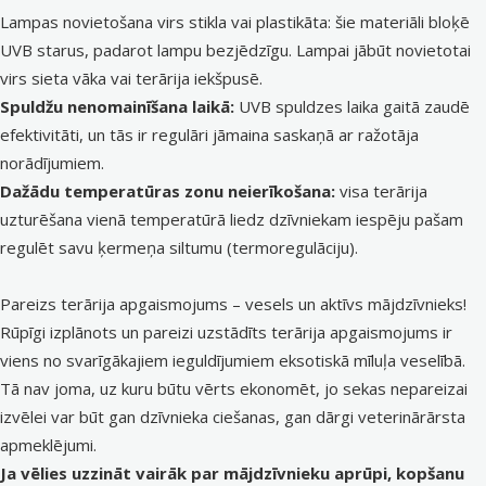
Lampas novietošana virs stikla vai plastikāta: šie materiāli bloķē
UVB starus, padarot lampu bezjēdzīgu. Lampai jābūt novietotai
virs sieta vāka vai terārija iekšpusē.
Spuldžu nenomainīšana laikā:
UVB spuldzes laika gaitā zaudē
efektivitāti, un tās ir regulāri jāmaina saskaņā ar ražotāja
norādījumiem.
Dažādu temperatūras zonu neierīkošana:
visa terārija
uzturēšana vienā temperatūrā liedz dzīvniekam iespēju pašam
regulēt savu ķermeņa siltumu (termoregulāciju).
Pareizs terārija apgaismojums – vesels un aktīvs mājdzīvnieks!
Rūpīgi izplānots un pareizi uzstādīts terārija apgaismojums ir
viens no svarīgākajiem ieguldījumiem eksotiskā mīluļa veselībā.
Tā nav joma, uz kuru būtu vērts ekonomēt, jo sekas nepareizai
izvēlei var būt gan dzīvnieka ciešanas, gan dārgi veterinārārsta
apmeklējumi.
Ja vēlies uzzināt vairāk par mājdzīvnieku aprūpi, kopšanu