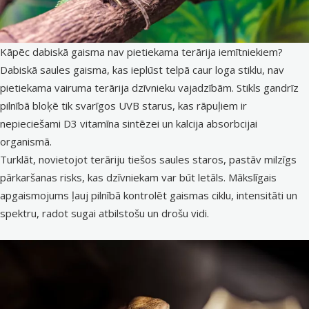
Kāpēc dabiskā gaisma nav pietiekama terārija iemītniekiem?
Dabiskā saules gaisma, kas ieplūst telpā caur loga stiklu, nav
pietiekama vairuma terārija dzīvnieku vajadzībām. Stikls gandrīz
pilnībā bloķē tik svarīgos UVB starus, kas rāpuļiem ir
nepieciešami D3 vitamīna sintēzei un kalcija absorbcijai
organismā.
Turklāt, novietojot terāriju tiešos saules staros, pastāv milzīgs
pārkaršanas risks, kas dzīvniekam var būt letāls. Mākslīgais
apgaismojums ļauj pilnībā kontrolēt gaismas ciklu, intensitāti un
spektru, radot sugai atbilstošu un drošu vidi.