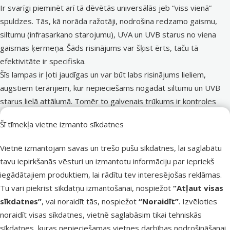
Ir svarīgi pieminēt arī tā dēvētās universālās jeb “viss vienā”
spuldzes. Tās, kā norāda ražotāji, nodrošina redzamo gaismu,
siltumu (infrasarkano starojumu), UVA un UVB starus no viena
gaismas ķermeņa. Šāds risinājums var šķist ērts, taču tā
efektivitāte ir specifiska.
Šīs lampas ir ļoti jaudīgas un var būt labs risinājums lieliem,
augstiem terārijiem, kur nepieciešams nogādāt siltumu un UVB
starus lielā attālumā. Tomēr to galvenais trūkums ir kontroles
trūkums – siltuma un UVB atdeve ir savstarpēji saistītas.
Šī tīmekļa vietne izmanto sīkdatnes
Tās nevar pieslēgt termostatam, lai regulētu siltumu, jo tas
samazinās arī vitāli svarīgo UVB starojumu. Lielākajai daļai
Vietnē izmantojam savas un trešo pušu sīkdatnes, lai saglabātu
standarta izmēra terāriju daudz drošāka un efektīvāka sistēma ir
tavu iepirkšanās vēsturi un izmantotu informāciju par iepriekš
atsevišķa lineārā UVB lampa un neatkarīgi kontrolējams siltuma
iegādātajiem produktiem, lai rādītu tev interesējošas reklāmas.
avots.
Tu vari piekrist sīkdatņu izmantošanai, nospiežot
“Atļaut visas
sīkdatnes”
, vai noraidīt tās, nospiežot
“Noraidīt”
. Izvēloties
Siltuma avoti un infrasarkanais apgaismojums
noraidīt visas sīkdatnes, vietnē saglabāsim tikai tehniskās
Rāpuļi ir aukstasiņu dzīvnieki, kas nozīmē, ka to ķermeņa
sīkdatnes, kuras nepieciešamas vietnes darbības nodrošināšanai,