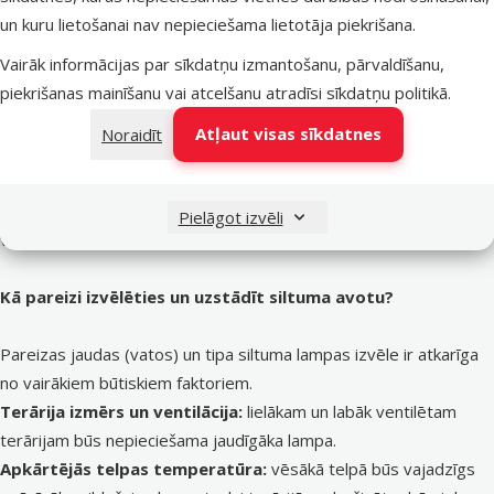
temperatūra ir pilnībā atkarīga no apkārtējās vides. Tādēļ papildu
un kuru lietošanai nav nepieciešama lietotāja piekrišana.
siltuma avots ir viena no obligātajām prasībām praktiski visiem
Vairāk informācijas par sīkdatņu izmantošanu, pārvaldīšanu,
nebrīvē turētiem rāpuļiem (ķirzakām, čūskām, bruņurupučiem),
piekrišanas mainīšanu vai atcelšanu atradīsi
sīkdatņu politikā
.
daudziem abiniekiem un pat bezmugurkaulniekiem.
Galvenais mērķis nav vienkārši sasildīt terāriju, bet gan izveidot
Atļaut visas sīkdatnes
Noraidīt
dažādu temperatūru zonas – sildīšanās zonu vienā terārija galā
un ievērojami vēsāku – otrā. Šāda vide ļauj dzīvniekam pašam
pārvietoties un regulēt ķermeņa temperatūru atbilstoši savām
Pielāgot izvēli
vajadzībām.
Kā pareizi izvēlēties un uzstādīt siltuma avotu?
Pareizas jaudas (vatos) un tipa siltuma lampas izvēle ir atkarīga
no vairākiem būtiskiem faktoriem.
Terārija izmērs un ventilācija:
lielākam un labāk ventilētam
terārijam būs nepieciešama jaudīgāka lampa.
Apkārtējās telpas temperatūra:
vēsākā telpā būs vajadzīgs