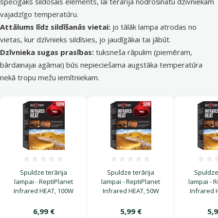
spēcīgāks sildošais elements, lai terārijā nodrošinātu dzīvniekam
vajadzīgo temperatūru.
Attālums līdz sildīšanās vietai:
jo tālāk lampa atrodas no
vietas, kur dzīvnieks sildīsies, jo jaudīgākai tai jābūt.
Dzīvnieka sugas prasības:
tuksneša rāpulim (piemēram,
bārdainajai agāmai) būs nepieciešama augstāka temperatūra
nekā tropu mežu iemītniekam.
Atsauksmes 0%
Atsauksmes 0%
Spuldze terārija
Spuldze terārija
Spuldze 
lampai - ReptiPlanet
lampai - ReptiPlanet
lampai - R
Infrared HEAT, 100W
Infrared HEAT, 50W
Infrared 
6,99 €
5,99 €
5,9