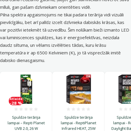
mīluli, gan pašam dzīvniekam orientēties vidē.
Pilna spektra apgaismojums ne tikai padara terārija vidi vizuāli
pievilcīgāku, bet arī palīdz izcelt dzīvnieka dabiskās krāsas, kas
var pozitīvi ietekmēt tā uzvedību. Šim nolūkam bieži izmanto LED
vai luminiscences spuldzes, kas ir energoefektīvas, neizdala
daudz siltuma, un vēlams izvēlēties tādas, kuru krāsu
temperatūra ir ap 6500 Kelviniem (K), jo tā visprecīzāk imitē
dabisko dienasgaismu.
Atlaide
-28 %
Atsauksmes 0%
Atsauksmes 0%
Spuldze terārija
Spuldze terārija
Spuldze 
lampai – Repti Planet
lampai - ReptiPlanet
lampai - R
UVB 2.0, 26 W
Infrared HEAT, 25W
Daylight Ba