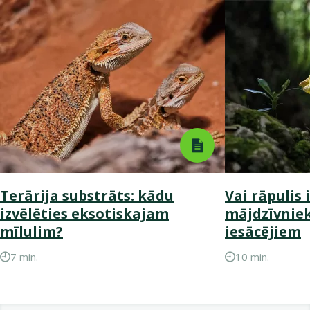
Terārija substrāts: kādu
Vai rāpulis i
izvēlēties eksotiskajam
mājdzīvnie
mīlulim?
iesācējiem
7 min.
10 min.