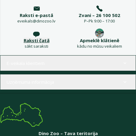
Raksti e-pastā
Zvani – 26 100 502
eveikals@dinozoo.lv
P–Pk 9:00 – 17:00
Raksti čatā
Apmeklē klātienē
sākt saraksti
kādu no mūsu veikaliem
Izvēlne kājenē
E-veikala klientiem
Uzņēmuma informācija
Dino Zoo – Tava teritorija