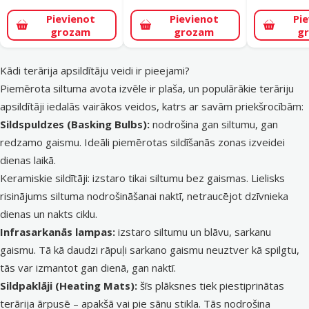
Pievienot
Pievienot
Pi
grozam
grozam
g
Kādi terārija apsildītāju veidi ir pieejami?
Piemērota siltuma avota izvēle ir plaša, un populārākie
terāriju
apsildītāji
iedalās vairākos veidos, katrs ar savām priekšrocībām:
Sildspuldzes (Basking Bulbs):
nodrošina gan siltumu, gan
redzamo gaismu. Ideāli piemērotas sildīšanās zonas izveidei
dienas laikā.
Keramiskie sildītāji: izstaro tikai siltumu bez gaismas. Lielisks
risinājums siltuma nodrošināšanai naktī, netraucējot dzīvnieka
dienas un nakts ciklu.
Infrasarkanās lampas:
izstaro siltumu un blāvu, sarkanu
gaismu. Tā kā daudzi rāpuļi sarkano gaismu neuztver kā spilgtu,
tās var izmantot gan dienā, gan naktī.
Sildpaklāji (Heating Mats):
šīs plāksnes tiek piestiprinātas
terārija ārpusē – apakšā vai pie sānu stikla. Tās nodrošina