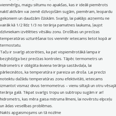
vienmērīgu, maigu siltumu no apakšas, kas ir ideāli piemērots
naktī aktīvām vai zemē dzīvojošām sugām, piemēram, leopardu
gekoniem un daudzām čūskām. Svarīgi, lai paklājs aizņemtu ne
vairāk kā 1/2 līdz 1/3 no terārija pamatnes laukuma, ļaujot
dzīvniekam izvēlēties vēsāku zonu. Drošības un precīzas
temperatūras uzturēšanai tos vienmēr ieteicams lietot kopā ar
termostatu.
Taču ir svarīgi atcerēties, ka pat vispiemērotākā lampa ir
bezjēdzīga bez precīzas kontroles. Tāpēc
termometrs un
hidrometrs
ir obligāta ikviena terārija sastāvdaļa, lai
pārliecinātos, ka temperatūra ir pareiza un droša. Lai precīzi
noteiktu dažādu temperatūras zonu efektivitāti, ieteicams
izmantot vismaz divus termometrus – vienu siltajā un otru vēsajā
terārija galā. Tikpat svarīgs tropu un subtropu sugām ir arī
hidrometrs, kas mēra gaisa mitruma līmeni, lai novērstu elpceļu
un ādas veselības problēmas.
Nakts apgaismojums un tā nozīme