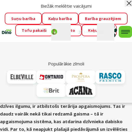
Biežāk meklētie vaicājumi
Aiz
Visu mēnesi Dino Zoo piedāvā lieliskas cenas mīluļu TOP
barībām! 🍖
→
Skatīt piedāvājumu!
Suņu barība
Kaķu barība
Barība grauzējiem
Tofu pakaiši
Foresto
Kaķu mājas
Fotokonkurss “GADA ŪSAIŅI”!
Varbūt tieši Tavs mīlulis
Mans
Mans
konts
Atbalsts
grozs
me
būs 2027. gada zvaigzne
→
Piedalīties
Mek
Terāriju iemītnieki
Populārākie zīmoli
Terārija apgaismojums: padomi, kā izvēlēties pareizo
Veiksmīga un atbildīga eksotiskā mājdzīvnieka turēšana
sākas ar pareizi izveidotu dzīves vidi, kur terārijs ieņem
centrālo lomu. Viens no svarīgākajiem terārija elementiem,
kas tieši ietekmē rāpuļa vai abinieka veselību, labsajūtu un
dzīves ilgumu, ir atbilstošs terārija apgaismojums. Tas ir
daudz vairāk nekā tikai redzamā gaisma – tā ir
apgaismojuma sistēma, kas atdarina dzīvnieka dabisko
vidi. Par to, kā neapjukt plašajā piedāvājumā un izvēlēties