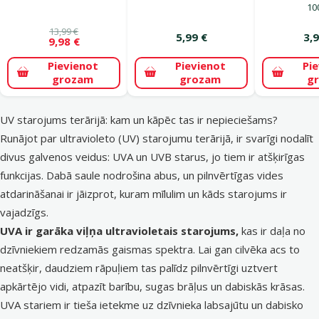
10
13,99 €
5,99 €
3,9
9,98 €
Pievienot
Pievienot
Pi
grozam
grozam
g
UV starojums terārijā: kam un kāpēc tas ir nepieciešams?
Runājot par ultravioleto (UV) starojumu terārijā, ir svarīgi nodalīt
divus galvenos veidus: UVA un UVB starus, jo tiem ir atšķirīgas
funkcijas. Dabā saule nodrošina abus, un pilnvērtīgas vides
atdarināšanai ir jāizprot, kuram mīlulim un kāds starojums ir
vajadzīgs.
UVA ir garāka viļņa ultravioletais starojums,
kas ir daļa no
dzīvniekiem redzamās gaismas spektra. Lai gan cilvēka acs to
neatšķir, daudziem rāpuļiem tas palīdz pilnvērtīgi uztvert
apkārtējo vidi, atpazīt barību, sugas brāļus un dabiskās krāsas.
UVA stariem ir tieša ietekme uz dzīvnieka labsajūtu un dabisko