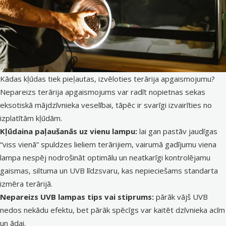
Kādas kļūdas tiek pieļautas, izvēloties terārija apgaismojumu?
Nepareizs terārija apgaismojums var radīt nopietnas sekas
eksotiskā mājdzīvnieka veselībai, tāpēc ir svarīgi izvairīties no
izplatītām kļūdām.
Kļūdaina paļaušanās uz vienu lampu:
lai gan pastāv jaudīgas
“viss vienā” spuldzes lieliem terārijiem, vairumā gadījumu viena
lampa nespēj nodrošināt optimālu un neatkarīgi kontrolējamu
gaismas, siltuma un UVB līdzsvaru, kas nepieciešams standarta
izmēra terārijā.
Nepareizs UVB lampas tips vai stiprums:
pārāk vājš UVB
nedos nekādu efektu, bet pārāk spēcīgs var kaitēt dzīvnieka acīm
un ādai.