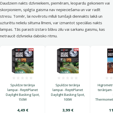
Daudziem nakts dzīvniekiem, piemēram, leopardu gekoniem vai
skorpioniem, spilgta gaisma nav nepieciešama un var radīt
stresu. Tomēr, lai novērotu mīluli tumšajā diennakts laikā un
uzturētu nelielu siltuma līmeni, var izmantot speciālas nakts
lampas. Tās parasti izstaro blāvu zilu vai sarkanu gaismu, kas
netraucē dzīvnieka dabisko ritmu.
Atsauksmes 0%
Atsauksmes 0%
Spuldze terārija
Spuldze terārija
Higromet
lampai - ReptiPlanet
lampai - ReptiPlanet
terārijam 
Daylight Basking Spot,
Daylight Basking Spot,
150W
100W
Thermomet
4,49 €
3,99 €
11