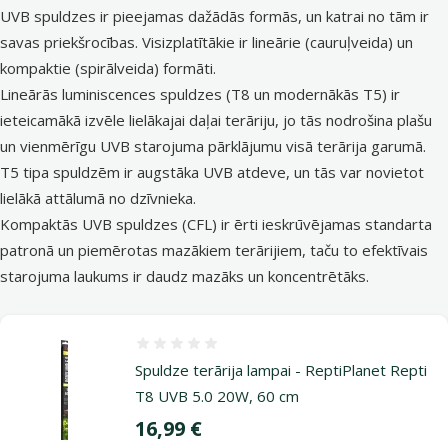
UVB spuldzes ir pieejamas dažādās formās, un katrai no tām ir
savas priekšrocības. Visizplatītākie ir lineārie (cauruļveida) un
kompaktie (spirālveida) formāti.
Lineārās luminiscences spuldzes (T8 un modernākās T5) ir
ieteicamākā izvēle lielākajai daļai terāriju, jo tās nodrošina plašu
un vienmērīgu UVB starojuma pārklājumu visā terārija garumā.
T5 tipa spuldzēm ir augstāka UVB atdeve, un tās var novietot
lielākā attālumā no dzīvnieka.
Kompaktās UVB spuldzes (CFL) ir ērti ieskrūvējamas standarta
patronā un piemērotas mazākiem terārijiem, taču to efektīvais
starojuma laukums ir daudz mazāks un koncentrētāks.
Atsauksmes 0%
Spuldze terārija lampai - ReptiPlanet Repti
T8 UVB 5.0 20W, 60 cm
Cena
16,99 €