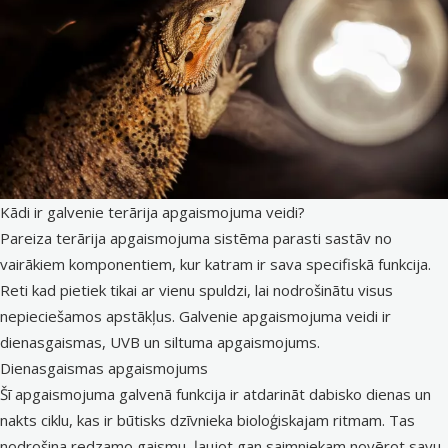
Kādi ir galvenie terārija apgaismojuma veidi?
Pareiza terārija apgaismojuma sistēma parasti sastāv no
vairākiem komponentiem, kur katram ir sava specifiskā funkcija.
Reti kad pietiek tikai ar vienu spuldzi, lai nodrošinātu visus
nepieciešamos apstākļus. Galvenie apgaismojuma veidi ir
dienasgaismas, UVB un siltuma apgaismojums.
Dienasgaismas apgaismojums
Šī apgaismojuma galvenā funkcija ir atdarināt dabisko dienas un
nakts ciklu, kas ir būtisks dzīvnieka bioloģiskajam ritmam. Tas
nodrošina redzamo gaismu, ļaujot gan saimniekam novērot savu