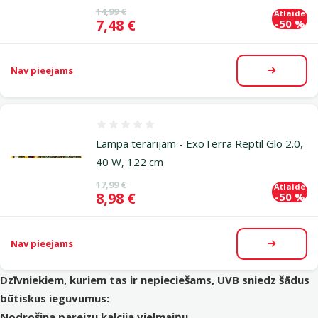
Oriģinālā cena
14,99 €
Atlaide
Cena
7,48 €
-50 %
Nav pieejams
Apskatīt
Atsauksmes 0%
Lampa terārijam - ExoTerra Reptil Glo 2.0,
40 W, 122 cm
Oriģinālā cena
17,99 €
Atlaide
Cena
8,98 €
-50 %
Nav pieejams
Apskatīt
Dzīvniekiem, kuriem tas ir nepieciešams, UVB sniedz šādus
būtiskus ieguvumus:
Nodrošina pareizu kalcija vielmaiņu.