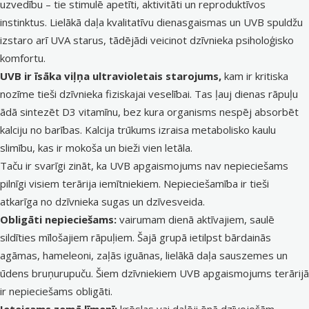
uzvedību – tie stimulē apetīti, aktivitāti un reproduktīvos
instinktus. Lielākā daļa kvalitatīvu dienasgaismas un UVB spuldžu
izstaro arī UVA starus, tādējādi veicinot dzīvnieka psiholoģisko
komfortu.
UVB ir īsāka viļņa ultravioletais starojums,
kam ir kritiska
nozīme tieši dzīvnieka fiziskajai veselībai. Tas ļauj dienas rāpuļu
ādā sintezēt D3 vitamīnu, bez kura organisms nespēj absorbēt
kalciju no barības. Kalcija trūkums izraisa metabolisko kaulu
slimību, kas ir mokoša un bieži vien letāla.
Taču ir svarīgi zināt, ka UVB apgaismojums nav nepieciešams
pilnīgi visiem terārija iemītniekiem. Nepieciešamība ir tieši
atkarīga no dzīvnieka sugas un dzīvesveida.
Obligāti nepieciešams:
vairumam dienā aktīvajiem, saulē
sildīties mīlošajiem rāpuļiem. Šajā grupā ietilpst bārdainās
agāmas, hameleoni, zaļās iguānas, lielākā daļa sauszemes un
ūdens bruņurupuču. Šiem dzīvniekiem UVB apgaismojums terārijā
ir nepieciešams obligāti.
Ieteicams zemā līmenī:
krēslas vai daļēji ēnā dzīvojošām