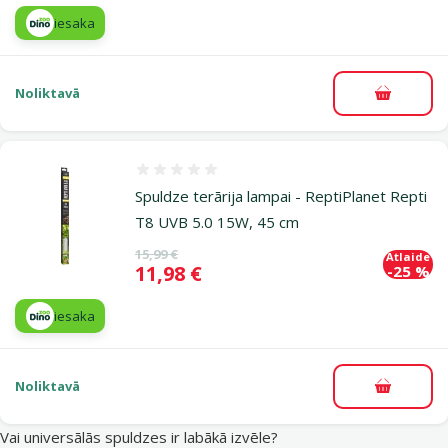
iesaka
Noliktavā
Pievieno
Atsauksmes 0%
Spuldze terārija lampai - ReptiPlanet Repti
T8 UVB 5.0 15W, 45 cm
Oriģinālā cena
15,99 €
Atlaide
Cena
11,98 €
-25 %
iesaka
Noliktavā
Pievieno
Vai universālās spuldzes ir labākā izvēle?