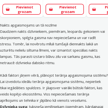
Pievienot
Pievienot
P
grozam
grozam
Nakts apgaismojums un tā nozīme
Daudziem nakts dzīvniekiem, piemēram, leopardu gekoniem vai
skorpioniem, spilgta gaisma nav nepieciešama un var radīt
stresu. Tomēr, lai novērotu mīluli tumšajā diennakts laikā un
uzturētu nelielu siltuma līmeni, var izmantot speciālas nakts
lampas. Tās parasti izstaro blāvu zilu vai sarkanu gaismu, kas
netraucē dzīvnieka dabisko ritmu.
Kādi faktori jāņem vērā, plānojot terārija apgaismojuma sistēmu?
Lai izveidotu ideālu terārija apgaismojuma sistēmu, nepietiek
tikai iegādāties spuldzes. Ir jāapsver vairāki būtiski faktori, kas
veido kopējo ekosistēmu. Viss nepieciešamais
terārija
aprīkojums un tehnika
ir jāplāno kā vienots veselums.
Dzīvnieka suga:
tuksneša iemītniekam (piemēram, bārdainajai