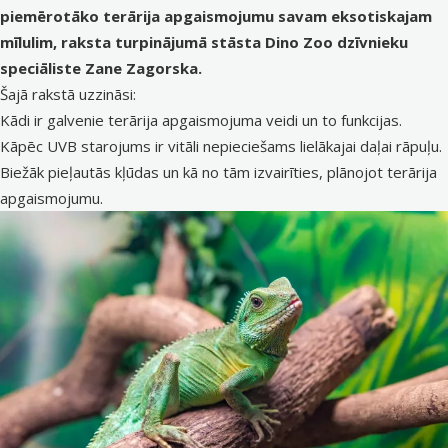
piemērotāko terārija apgaismojumu savam eksotiskajam
mīlulim, raksta turpinājumā stāsta Dino Zoo dzīvnieku
speciāliste Zane Zagorska.
Šajā rakstā uzzināsi:
Kādi ir galvenie terārija apgaismojuma veidi un to funkcijas.
Kāpēc UVB starojums ir vitāli nepieciešams lielākajai daļai rāpuļu.
Biežāk pieļautās kļūdas un kā no tām izvairīties, plānojot
terārija
apgaismojumu.