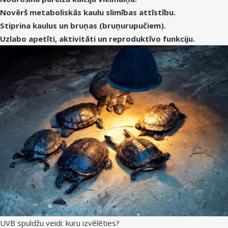
Novērš metaboliskās kaulu slimības attīstību.
Stiprina kaulus un bruņas (bruņurupučiem).
Uzlabo apetīti, aktivitāti un reproduktīvo funkciju.
UVB spuldžu veidi: kuru izvēlēties?