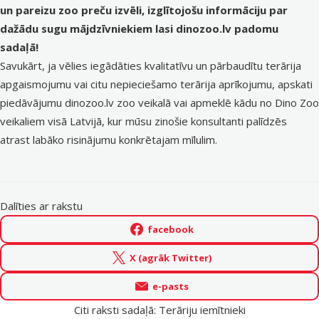
un pareizu zoo preču izvēli,
izglītojošu informāciju par
dažādu sugu mājdzīvniekiem
lasi dinozoo.lv padomu
sadaļā!
Savukārt, ja vēlies iegādāties kvalitatīvu un pārbaudītu terārija
apgaismojumu vai citu nepieciešamo terārija aprīkojumu, apskati
piedāvājumu
dinozoo.lv zoo veikalā
vai apmeklē kādu no
Dino Zoo
veikaliem
visā Latvijā, kur mūsu zinošie konsultanti palīdzēs
atrast labāko risinājumu konkrētajam mīlulim.
Dalīties ar rakstu
facebook
X (agrāk Twitter)
e-pasts
Citi raksti sadaļā: Terāriju iemītnieki