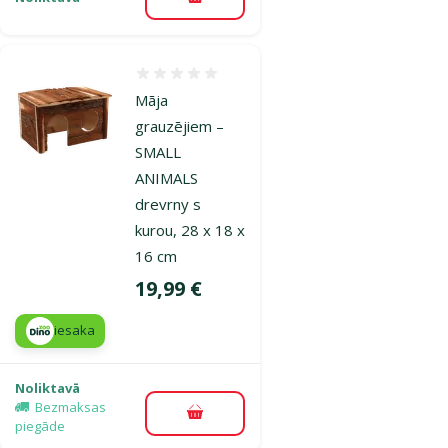
Pievienot grozam
Atsauksmes 0%
Māja
grauzējiem –
SMALL
ANIMALS
drevrny s
kurou, 28 x 18 x
16 cm
Cena
19,99 €
iesaka
Noliktavā
Bezmaksas
Pievienot grozam
piegāde