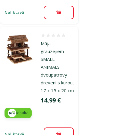
Noliktavā
Pievienot grozam
Atsauksmes 0%
Māja
grauzējiem –
SMALL
ANIMALS
dvoupatrovy
dreveni s kurou,
17 x 15 x 20 cm
Cena
14,99 €
iesaka
Noliktavā