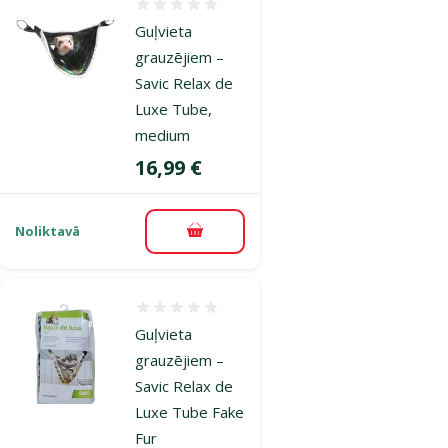
Atsauksmes 0%
Guļvieta
grauzējiem –
Savic Relax de
Luxe Tube,
medium
Cena
16,99 €
Noliktavā
Pievienot grozam
Atsauksmes 0%
Guļvieta
grauzējiem –
Savic Relax de
Luxe Tube Fake
Fur