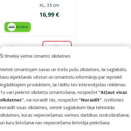
XL, 35 cm
Cena
16,99 €
iesaka
Noliktavā
Pievienot grozam
Šī tīmekļa vietne izmanto sīkdatnes
Vietnē izmantojam savas un trešo pušu sīkdatnes, lai saglabātu
Atsauksmes 0%
tavu iepirkšanās vēsturi un izmantotu informāciju par iepriekš
Trepes
iegādātajiem produktiem, lai rādītu tev interesējošas reklāmas.
grauzēju būrim
Tu vari piekrist sīkdatņu izmantošanai, nospiežot
“Atļaut visas
– SMALL
sīkdatnes”
, vai noraidīt tās, nospiežot
“Noraidīt”
. Izvēloties
ANIMALS, 55 x
noraidīt visas sīkdatnes, vietnē saglabāsim tikai tehniskās
7 cm
sīkdatnes, kuras nepieciešamas vietnes darbības nodrošināšanai,
Oriģinālā cena
3,99 €
Atlaide
Cena
2,98 €
-25 %
un kuru lietošanai nav nepieciešama lietotāja piekrišana.