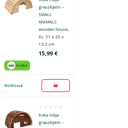
grauzējiem –
SMALL
ANIMALS
wooden house,
XL: 31 x 20 x
15,5 cm
Cena
15,99 €
iesaka
Noliktavā
Pievienot grozam
Atsauksmes 0%
Koka māja
grauzējiem –