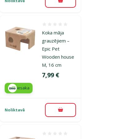
Noliktavā
Pievienot grozam
Atsauksmes 0%
Koka māja
grauzējiem –
Epic Pet
Wooden house
M, 16 cm
Cena
7,99 €
iesaka
Noliktavā
Pievienot grozam
Atsauksmes 0%