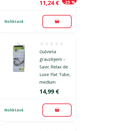
Cena
11,24 €
-25 %
Noliktavā
Pievienot grozam
Atsauksmes 0%
Guļvieta
grauzējiem –
Savic Relax de
Luxe Flat Tube,
medium
Cena
14,99 €
Noliktavā
Pievienot grozam