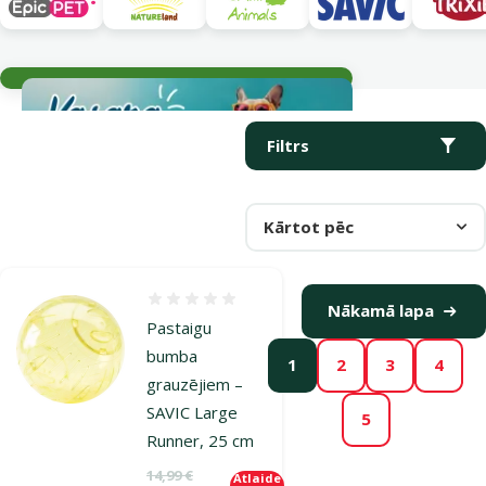
Aktuālie notikumi
Parametriskais filtrs
Atlasītie filtri
Produkti kategorijā Piederumi grauzēju būriem
Filtrs
Kārtot pēc
Atsauksmes 0%
Nākamā lapa
Pastaigu
bumba
1
2
3
4
grauzējiem –
SAVIC Large
5
Runner, 25 cm
Oriģinālā cena
14,99 €
Atlaide