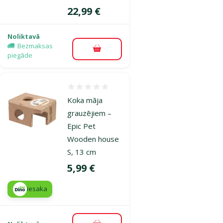
Cena
22,99 €
Noliktavā
Bezmaksas
Pievienot grozam
piegāde
Atsauksmes 0%
Koka māja
grauzējiem –
Epic Pet
Wooden house
S, 13 cm
Cena
5,99 €
iesaka