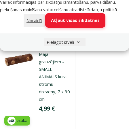
Vairāk informācijas par sīkdatņu izmantošanu, pārvaldīšanu,
Izdevīgi 🛍️
iesaka
piekrišanas mainīšanu vai atcelšanu atradīsi
sīkdatņu politikā
.
Atļaut visas sīkdatnes
Noraidīt
Noliktavā
Pievienot grozam
Pielāgot izvēli
Atsauksmes 0%
Māja
grauzējiem –
SMALL
ANIMALS kura
stromu
dreveny, 7 x 30
cm
Cena
4,99 €
iesaka