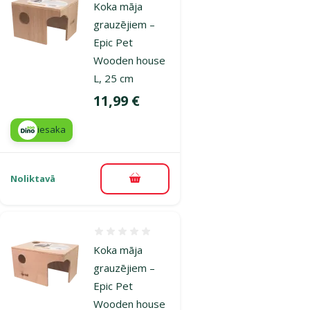
Koka māja
grauzējiem –
Epic Pet
Wooden house
L, 25 cm
Cena
11,99 €
iesaka
Noliktavā
Pievienot grozam
Atsauksmes 0%
Koka māja
grauzējiem –
Epic Pet
Wooden house