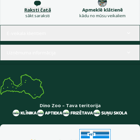
Raksti čatā
Apmeklē klātienē
sākt saraksti
kādu no mūsu veikaliem
Izvēlne kājenē
E-veikala klientiem
Uzņēmuma informācija
Dino Zoo – Tava teritorija