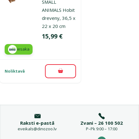
SMALL
ANIMALS Hobit
dreveny, 36,5 x
22 x 20 cm
Cena
15,99 €
iesaka
Noliktavā
Pievienot grozam
Raksti e-pastā
Zvani – 26 100 502
eveikals@dinozoo.lv
P–Pk 9:00 – 17:00