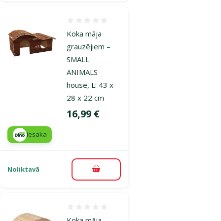
Atsauksmes 0%
Koka māja
grauzējiem –
SMALL
ANIMALS
house, L: 43 x
28 x 22 cm
Cena
16,99 €
iesaka
Noliktavā
Pievienot grozam
Atsauksmes 0%
Koka māja