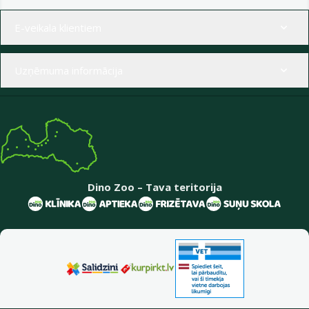
Izvēlne kājenē
E-veikala klientiem
Uzņēmuma informācija
Dino Zoo – Tava teritorija