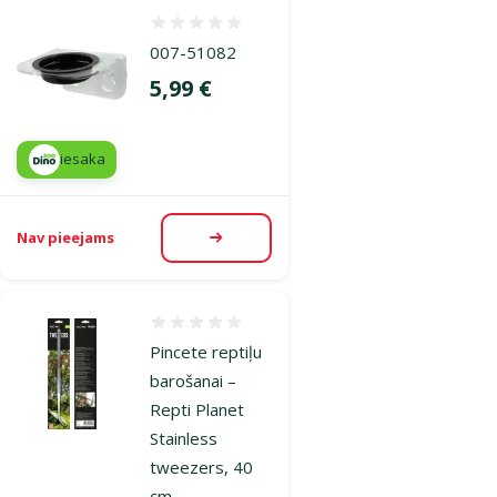
Atsauksmes 0%
007-51082
Cena
5,99 €
iesaka
Nav pieejams
Apskatīt
Atsauksmes 0%
Pincete reptiļu
barošanai –
Repti Planet
Stainless
tweezers, 40
cm