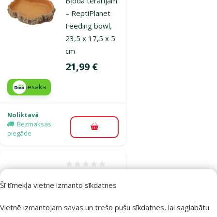
Bļoda terārijam
– ReptiPlanet
Feeding bowl,
23,5 x 17,5 x 5
cm
Cena
21,99 €
iesaka
Noliktavā
Bezmaksas
Pievienot grozam
piegāde
Atsauksmes 0%
007-51083
Šī tīmekļa vietne izmanto sīkdatnes
Cena
6,99 €
Vietnē izmantojam savas un trešo pušu sīkdatnes, lai saglabātu