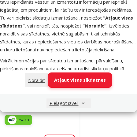
tavu iepirkšanās vēsturi un izmantotu informāciju par iepriekš
iesaka
iegādātajiem produktiem, lai rādītu tev interesējošas reklāmas.
Tu vari piekrist sīkdatņu izmantošanai, nospiežot
“Atļaut visas
sīkdatnes”
, vai noraidīt tās, nospiežot
“Noraidīt”
. Izvēloties
Noliktavā
Pievienot grozam
noraidīt visas sīkdatnes, vietnē saglabāsim tikai tehniskās
sīkdatnes, kuras nepieciešamas vietnes darbības nodrošināšanai,
un kuru lietošanai nav nepieciešama lietotāja piekrišana.
Atsauksmes 0%
Pincete reptiļu
Vairāk informācijas par sīkdatņu izmantošanu, pārvaldīšanu,
barošanai –
piekrišanas mainīšanu vai atcelšanu atradīsi
sīkdatņu politikā
.
Repti Planet
Atļaut visas sīkdatnes
Noraidīt
Stainless
tweezers, 25
cm
Pielāgot izvēli
Cena
5,99 €
iesaka