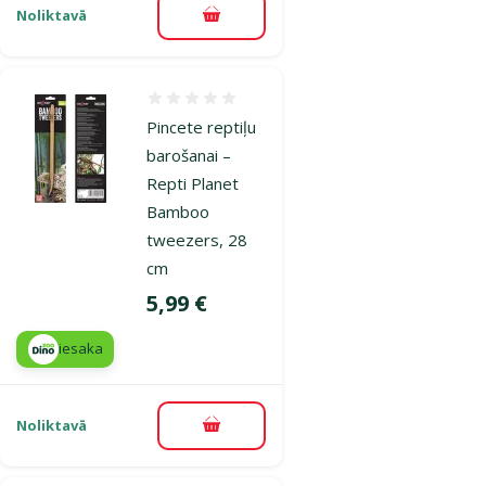
Noliktavā
Pievienot grozam
Atsauksmes 0%
Pincete reptiļu
barošanai –
Repti Planet
Bamboo
tweezers, 28
cm
Cena
5,99 €
iesaka
Noliktavā
Pievienot grozam