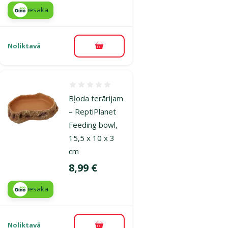
iesaka
Noliktavā
Pievienot grozam
Atsauksmes 0%
Bļoda terārijam
– ReptiPlanet
Feeding bowl,
15,5 x 10 x 3
cm
Cena
8,99 €
iesaka
Noliktavā