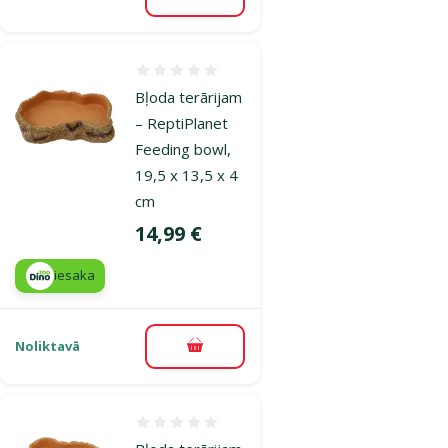
Pievienot grozam
Atsauksmes 0%
Bļoda terārijam
– ReptiPlanet
Feeding bowl,
19,5 x 13,5 x 4
cm
Cena
14,99 €
iesaka
Noliktavā
Pievienot grozam
Atsauksmes 0%