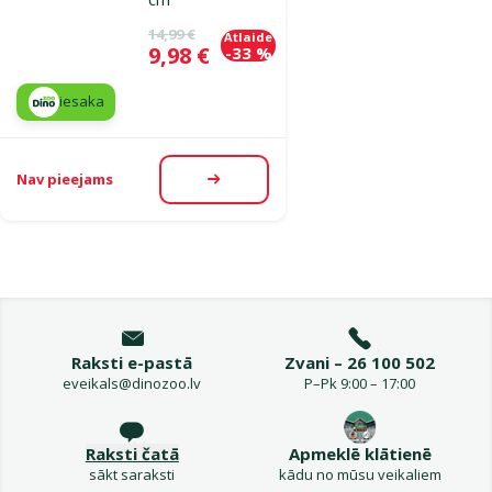
Oriģinālā cena
14,99 €
Atlaide
Cena
9,98 €
-33 %
iesaka
Nav pieejams
Apskatīt
Raksti e-pastā
Zvani – 26 100 502
eveikals@dinozoo.lv
P–Pk 9:00 – 17:00
Raksti čatā
Apmeklē klātienē
sākt saraksti
kādu no mūsu veikaliem