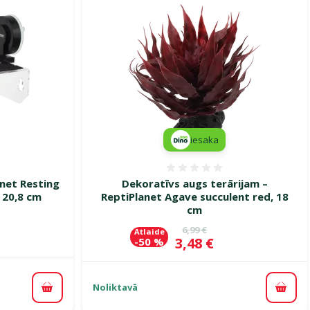
iesaka
smes 0%
Atsauksmes 0%
anet Resting
Dekoratīvs augs terārijam –
 20,8 cm
ReptiPlanet Agave succulent red, 18
cm
ena
Oriģinālā cena
6,99 €
Atlaide
Cena
3,48 €
-50 %
Noliktavā
Pievienot grozam
Pievi