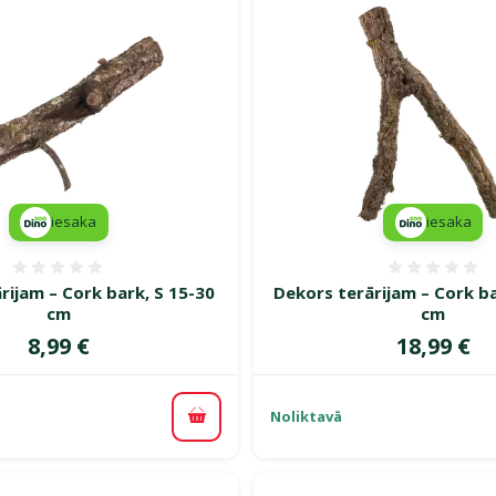
iesaka
iesaka
Atsauksmes 0%
Atsauk
rijam – Cork bark, S 15-30
Dekors terārijam – Cork b
cm
cm
Cena
Cena
8,99 €
18,99 €
Noliktavā
Pievienot grozam