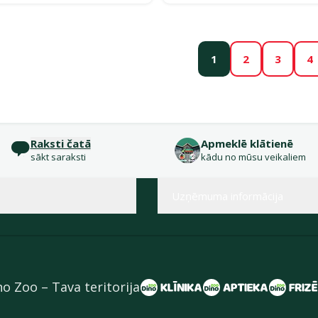
1
2
3
4
Raksti čatā
Apmeklē klātienē
sākt saraksti
kādu no mūsu veikaliem
Uzņēmuma informācija
no Zoo – Tava teritorija