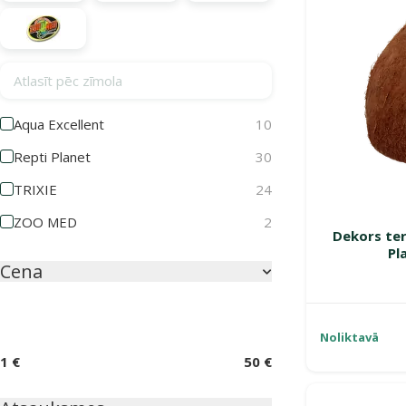
Atlasīt pēc zīmola
Aqua Excellent
10
Repti Planet
30
TRIXIE
24
ZOO MED
2
Dekors ter
Pl
Cena
Noliktavā
1 €
50 €