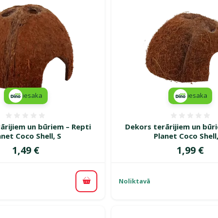
iesaka
iesaka
Atsauksmes 0%
Atsauk
ārijiem un būriem – Repti
Dekors terārijiem un būr
anet Coco Shell, S
Planet Coco Shell
Cena
Cena
1,49 €
1,99 €
Noliktavā
Pievienot grozam