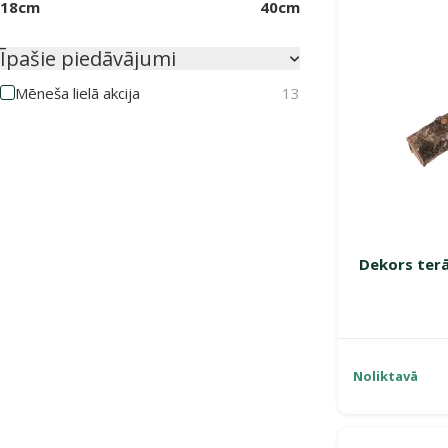
18cm
40cm
Īpašie piedāvājumi
Mēneša lielā akcija
13
Dekors terā
Noliktavā