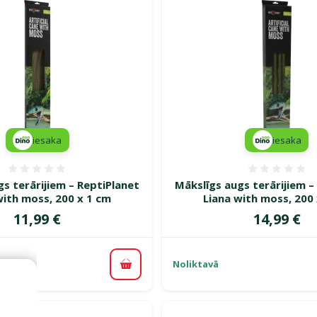
iesaka
iesaka
Atsauksmes 0%
Atsauk
s terārijiem – ReptiPlanet
Mākslīgs augs terārijiem –
with moss, 200 x 1 cm
Liana with moss, 200
Cena
Cena
11,99 €
14,99 €
Noliktavā
Pievienot grozam