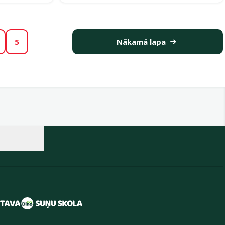
5
Nākamā lapa