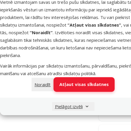
Vietnē izmantojam savas un trešo pušu sīkdatnes, lai saglabātu t
Kokosa šķiedras
3
iepirkšanās vēsturi un izmantotu informāciju par iepriekš iegādāt
Kokosrieksts
3
produktiem, lai rādītu tev interesējošas reklāmas. Tu vari piekrist
sīkdatņu izmantošanai, nospiežot
“Atļaut visas sīkdatnes”
, vai
Koks
12
tās, nospiežot
“Noraidīt”
. Izvēloties noraidīt visas sīkdatnes, vi
Korķis
9
saglabāsim tikai tehniskās sīkdatnes, kuras nepieciešamas vietne
Mākslīgs
7
darbības nodrošināšanai, un kuru lietošanai nav nepieciešama lieto
piekrišana.
Plastmasa
7
Vairāk informācijas par sīkdatņu izmantošanu, pārvaldīšanu, piekr
Poliestera sveķi
17
mainīšanu vai atcelšanu atradīsi
sīkdatņu politikā
.
Dekors terā
Smilšakmens
8
Atļaut visas sīkdatnes
Noraidīt
Sūnas
2
Augstums
Pielāgot izvēli
Noliktavā