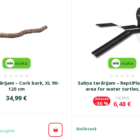
iesaka
iesaka
Atsauksmes 0%
Atsauk
rijam – Cork bark, XL 90-
Saliņa terārijam – ReptiPl
120 cm
area for water turtles,
Cena
34,99 €
Oriģinālā c
12,99 €
Atlaide
Cena
6,48 €
-50 %
Noliktavā
piegāde
Pievienot grozam