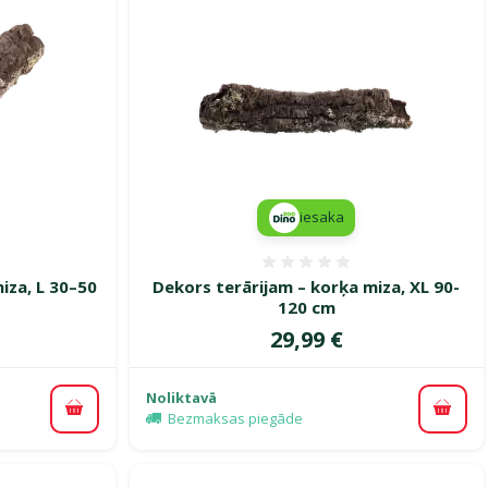
iesaka
smes 0%
Atsauksmes 0%
iza, L 30–50
Dekors terārijam – korķa miza, XL 90-
120 cm
Cena
29,99 €
Noliktavā
Pievienot grozam
Pievi
Bezmaksas piegāde