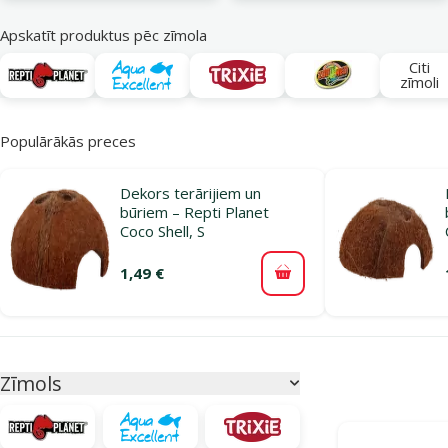
Apskatīt produktus pēc zīmola
Citi
zīmoli
Populārākās preces
Dekors terārijiem un
būriem – Repti Planet
Coco Shell, S
1,49 €
Pievienot grozam
Parametriskais filtrs
Atlasītie filtri
Zīmols
Produkti katego