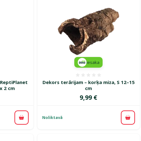
iesaka
smes 0%
Atsauksmes 0%
 ReptiPlanet
Dekors terārijam – korķa miza, S 12–15
 x 2 cm
cm
Cena
9,99 €
Noliktavā
Pievienot grozam
Pievi