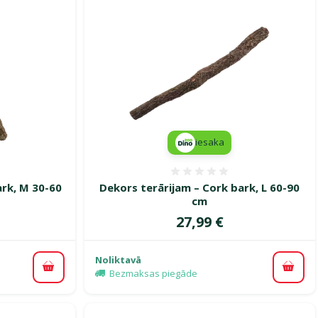
iesaka
smes 0%
Atsauksmes 0%
ark, M 30-60
Dekors terārijam – Cork bark, L 60-90
cm
Cena
27,99 €
Noliktavā
Pievienot grozam
Pievi
Bezmaksas piegāde