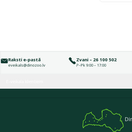
Raksti e-pastā
Zvani – 26 100 502
eveikals@dinozoo.lv
P–Pk 9:00 – 17:00
Izvēlne kājenē
E-veikala klientiem
Di