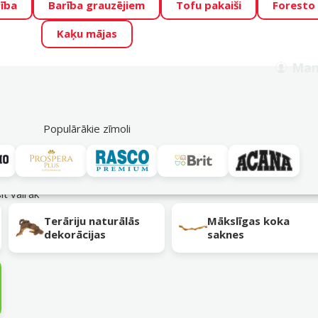
ība
Barība grauzējiem
Tofu pakaiši
Foresto
o Zoo piedāvā lieliskas cenas mīluļu TOP barībām! 🍖
→
Skat
Kaķu mājas
ADA ŪSAIŅI”!
Varbūt tieši Tavs mīlulis būs 2027. gada zvai
Man
Meklēt
als
Akciju piedāvājumi
Veikali
Pakalpojumi
P
39
Populārākie zīmoli
sīt vairāk
Terāriju naturālās
Mākslīgas koka
dekorācijas
saknes