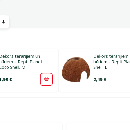
Dekors terārijiem un
Dekors terārijiem
būriem – Repti Planet
būriem - Repti Pl
Coco Shell, M
Shell, L
1,99 €
2,49 €
Pievienot grozam
rijā Dekorācijas, paslēptuves un augi