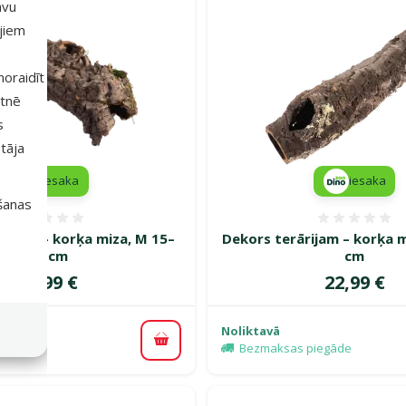
avu
ajiem
 noraidīt
etnē
s
tāja
iesaka
iesaka
išanas
Atsauksmes 0%
Atsauk
rijam – korķa miza, M 15–
Dekors terārijam – korķa m
30 cm
cm
Cena
Cena
14,99 €
22,99 €
Noliktavā
Pievienot grozam
Bezmaksas piegāde