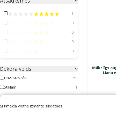
Atsauksmes
Atsauksmes 100%
1
Atsauksmes 80%
0
Atsauksmes 60%
0
Atsauksmes 40%
0
Atsauksmes 20%
0
Mākslīgs aug
Dekora veids
Liana 
Brīvi stāvošs
58
Stiklam
1
Noliktavā
Materiāls
Šī tīmekļa vietne izmanto sīkdatnes
Akrilāts
1