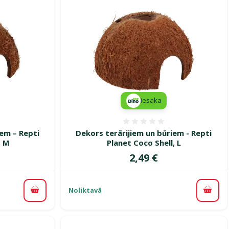
iesaka
smes 0%
Atsauksmes 0%
iem – Repti
Dekors terārijiem un būriem - Repti
, M
Planet Coco Shell, L
Cena
2,49 €
Noliktavā
Pievienot grozam
Pievi