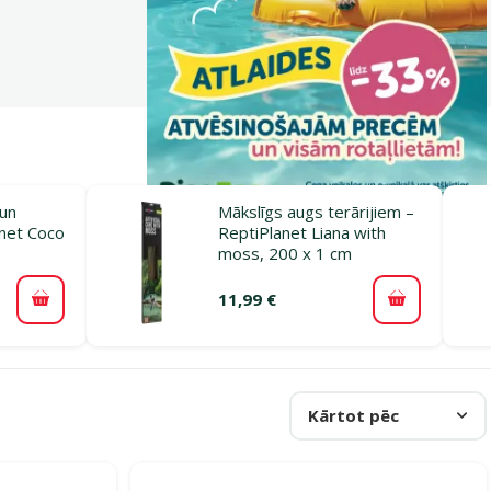
 un
Mākslīgs augs terārijiem –
anet Coco
ReptiPlanet Liana with
moss, 200 x 1 cm
11,99 €
Pievienot grozam
Pievienot 
Kārtot pēc