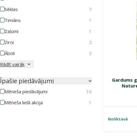
Sēklas
7
Timiāns
1
Zaļumi
1
Zirņi
2
Āboli
3
Rādīt vairāk
Gardums gr
Īpašie piedāvājumi
Nature
Mēneša piedāvājumi
16
Mēneša lielā akcija
1
Noliktavā