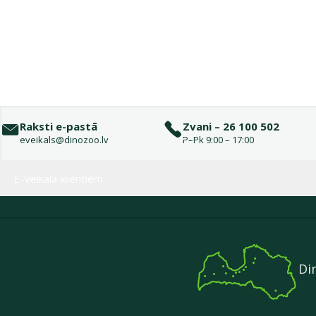
Raksti e-pastā
Zvani – 26 100 502
eveikals@dinozoo.lv
P–Pk 9:00 – 17:00
Izvēlne kājenē
E-veikala klientiem
Di