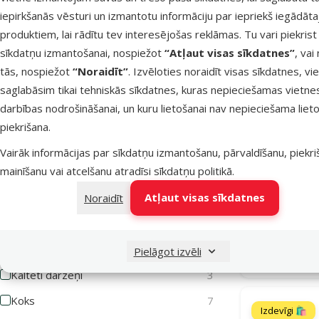
iepirkšanās vēsturi un izmantotu informāciju par iepriekš iegādāt
Augļi
15
produktiem, lai rādītu tev interesējošas reklāmas. Tu vari piekrist
Avenes
1
sīkdatņu izmantošanai, nospiežot
“Atļaut visas sīkdatnes”
, vai
Bez graudiem
17
tās, nospiežot
“Noraidīt”
. Izvēloties noraidīt visas sīkdatnes, vi
saglabāsim tikai tehniskās sīkdatnes, kuras nepieciešamas vietne
Burkāni
2
darbības nodrošināšanai, un kuru lietošanai nav nepieciešama lieto
Burkāni
6
piekrišana.
Dārzeņi
37
Vairāk informācijas par sīkdatņu izmantošanu, pārvaldīšanu, piekr
Gardums gr
Crock 
mainīšanu vai atcelšanu atradīsi
sīkdatņu politikā
.
Garšaugi
26
Atlai
Atļaut visas sīkdatnes
Noraidīt
Graudi
14
-20
Juka
1
Jūraszāles
1
Noliktavā
Pielāgot izvēli
Kaltēti dārzeņi
3
Koks
7
Izdevīgi 🛍️