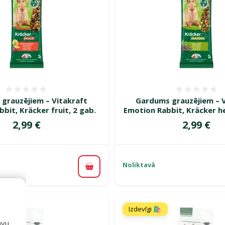
Atsauksmes 0%
Atsauk
grauzējiem – Vitakraft
Gardums grauzējiem – V
bit, Kräcker fruit, 2 gab.
Emotion Rabbit, Kräcker he
Cena
Cena
2,99 €
2,99 €
Noliktavā
Pievienot grozam
Izdevīgi 🛍️
avu