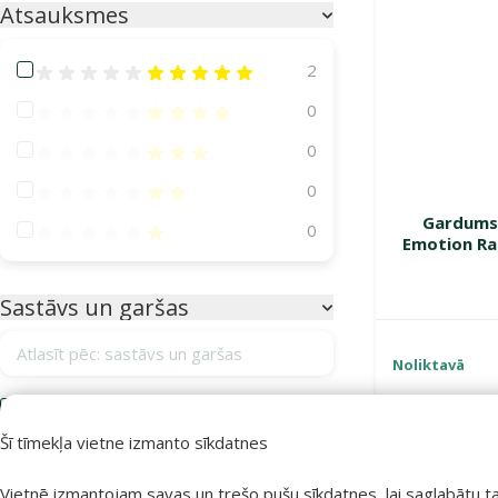
Atsauksmes
Atsauksmes 100%
2
Atsauksmes 80%
0
Atsauksmes 60%
0
Atsauksmes 40%
0
Gardums 
Atsauksmes 20%
0
Emotion Rab
Sastāvs un garšas
Atlasīt pēc: sastāvs un garšas
Noliktavā
Ananass
1
Šī tīmekļa vietne izmanto sīkdatnes
Apelsīni
1
Izdevīgi 🛍️
Augu izcelsmes produkti
9
Vietnē izmantojam savas un trešo pušu sīkdatnes, lai saglabātu t