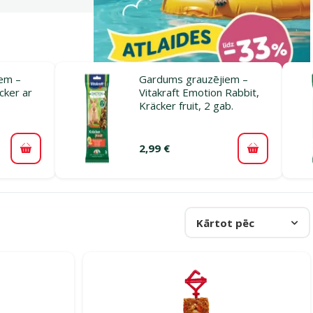
em –
Gardums grauzējiem –
ker ar
Vitakraft Emotion Rabbit,
Kräcker fruit, 2 gab.
2,99 €
Pievienot grozam
Pievienot 
Kārtot pēc