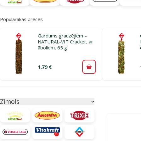
Populārākās preces
Gardums grauzējiem –
NATURAL-VIT Cracker, ar
āboliem, 65 g
1,79 €
Pievienot grozam
Parametriskais filtrs
Atlasītie filtri
Zīmols
Produkti katego