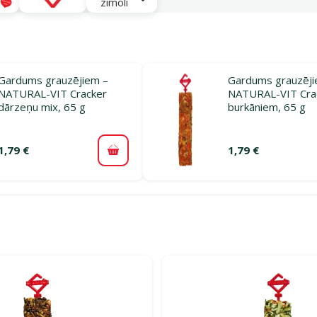
zīmoli
Gardums grauzējiem –
Gardums grauzēji
NATURAL-VIT Cracker
NATURAL-VIT Crac
dārzeņu mix, 65 g
burkāniem, 65 g
1,79 €
1,79 €
Pievienot grozam
rijā Gardumi un papildbarība