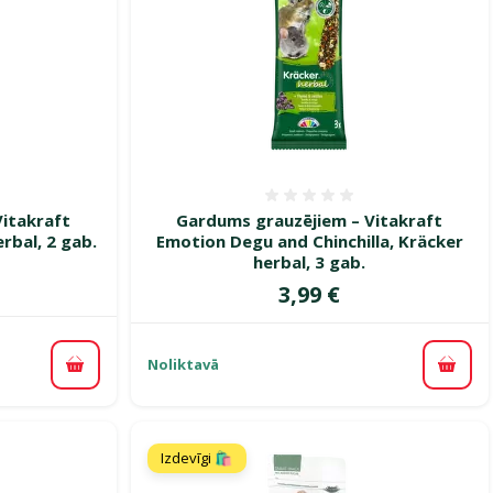
smes 0%
Atsauksmes 0%
itakraft
Gardums grauzējiem – Vitakraft
rbal, 2 gab.
Emotion Degu and Chinchilla, Kräcker
herbal, 3 gab.
Cena
3,99 €
Noliktavā
Pievienot grozam
Pievi
Izdevīgi 🛍️