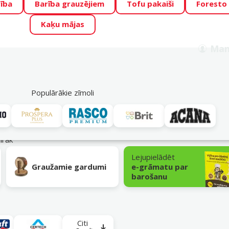
ība
Barība grauzējiem
Tofu pakaiši
Foresto
o Zoo piedāvā lieliskas cenas mīluļu TOP barībām! 🍖
→
Skat
Kaķu mājas
ADA ŪSAIŅI”!
Varbūt tieši Tavs mīlulis būs 2027. gada zvai
Man
Meklēt
als
Akciju piedāvājumi
Veikali
Pakalpojumi
P
39
Populārākie zīmoli
umi un papildbarība
airāk
Lejupielādēt
Graužamie gardumi
e-grāmatu par
barošanu
Citi