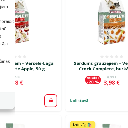
ajiem
 noraidīt
etnē
s
tāja
Atsauksmes 0%
Atsauk
išanas
auzējiem – Versele-Laga
Gardums grauzējiem – Ve
Complete Apple, 50 g
Crock Complete, burkā
Oriģinālā cena
Oriģinālā c
4,99 €
4,99 €
de
Atlaide
Cena
Cena
3,98 €
3,98 €
 %
-20 %
Noliktavā
Pievienot grozam
Izdevīgi 🛍️