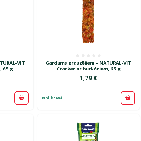
smes 0%
Atsauksmes 0%
ATURAL-VIT
Gardums grauzējiem – NATURAL-VIT
, 65 g
Cracker ar burkāniem, 65 g
Cena
1,79 €
Noliktavā
Pievienot grozam
Pievi