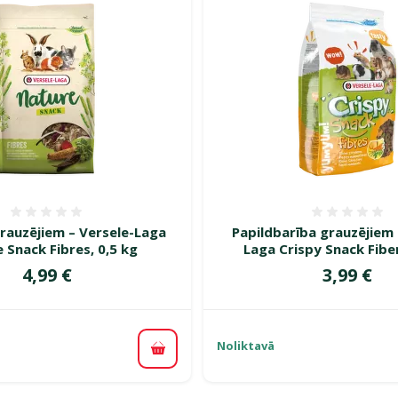
Atsauksmes 0%
Atsauk
auzējiem – Versele-Laga
Papildbarība grauzējiem 
 Snack Fibres, 0,5 kg
Laga Crispy Snack Fibe
Cena
Cena
4,99 €
3,99 €
Noliktavā
Pievienot grozam