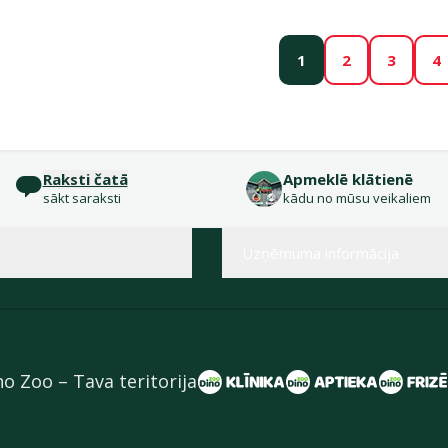
1
2
3
4
Raksti čatā
Apmeklē klātienē
sākt saraksti
kādu no mūsu veikaliem
Uzņēmuma informācija
no Zoo – Tava teritorija