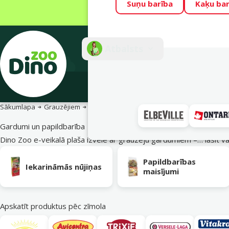
Suņu barība
Kaķu bar
Visu mēnesi Din
Fotokonkurss “G
Atbalsts
E-veik
Sākumlapa
Grauzējiem
Barība, gardumi un barības piedevas
Gard
Gardumi un papildbarība
Dino Zoo e-veikalā plaša izvēle ar grauzēju gardumiem –…
lasīt v
Apakškategorija
Papildbarības
Iekarināmās nūjiņas
maisījumi
Apskatīt produktus pēc zīmola