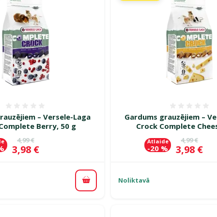
Atsauksmes 0%
Atsauk
auzējiem – Versele-Laga
Gardums grauzējiem – Ve
Complete Berry, 50 g
Crock Complete Chees
Oriģinālā cena
Oriģinālā c
4,99 €
4,99 €
de
Atlaide
Cena
Cena
3,98 €
3,98 €
 %
-20 %
Noliktavā
Pievienot grozam