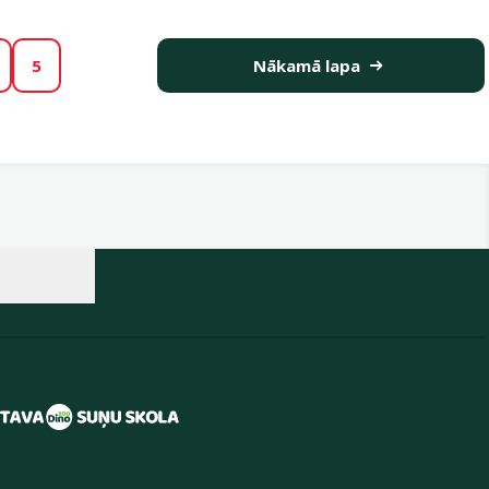
5
Nākamā lapa