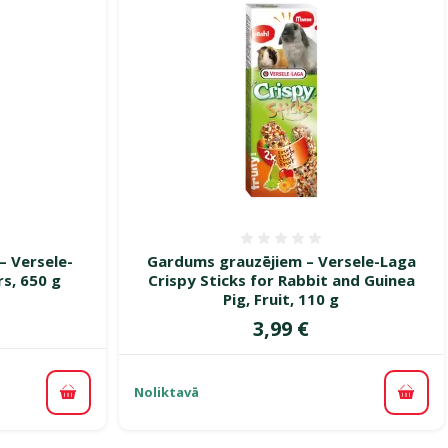
smes 0%
Atsauksmes 0%
– Versele-
Gardums grauzējiem – Versele-Laga
rs, 650 g
Crispy Sticks for Rabbit and Guinea
Pig, Fruit, 110 g
Cena
3,99 €
Noliktavā
Pievienot grozam
Pievi