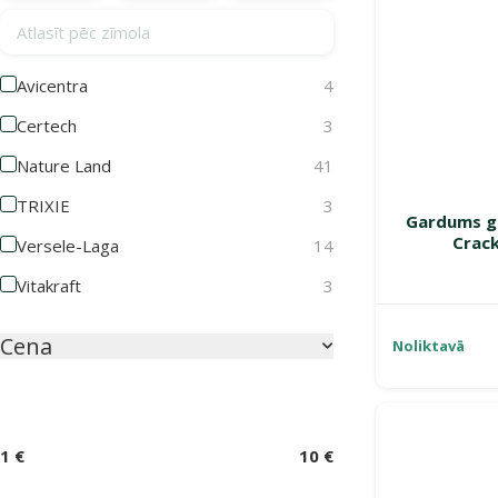
Atlasīt pēc zīmola
Avicentra
4
Certech
3
Nature Land
41
TRIXIE
3
Gardums g
Crack
Versele-Laga
14
Vitakraft
3
Cena
Noliktavā
1 €
10 €