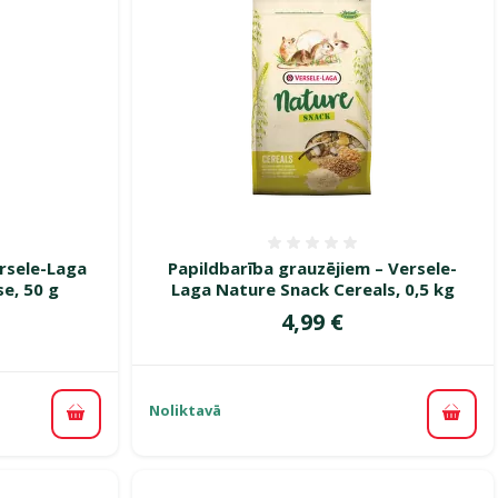
smes 0%
Atsauksmes 0%
rsele-Laga
Papildbar­ība grauzējiem – Versele-
e, 50 g
Laga Nature Snack Cereals, 0,5 kg
Cena
4,99 €
ena
Noliktavā
Pievi
Pievienot grozam