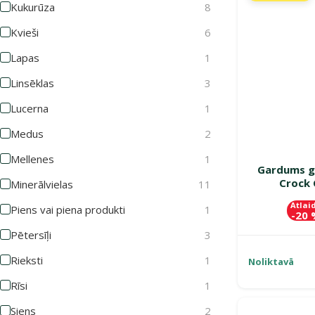
Kukurūza
8
Kvieši
6
Lapas
1
Linsēklas
3
Lucerna
1
Medus
2
Mellenes
1
Gardums gr
Crock 
Minerālvielas
11
Atlai
Piens vai piena produkti
1
-20
Pētersīļi
3
Rieksti
1
Noliktavā
Rīsi
1
Siens
2