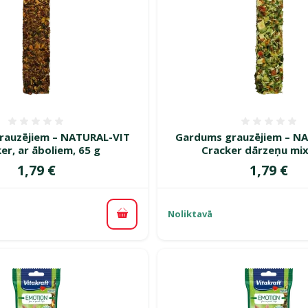
Atsauksmes 0%
Atsauk
rauzējiem – NATURAL-VIT
Gardums grauzējiem – N
er, ar āboliem, 65 g
Cracker dārzeņu mix
Cena
Cena
1,79 €
1,79 €
Noliktavā
Pievienot grozam