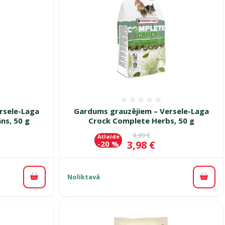
smes 0%
Atsauksmes 0%
rsele-Laga
Gardums grauzējiem – Versele-Laga
ns, 50 g
Crock Complete Herbs, 50 g
ena
Oriģinālā cena
4,99 €
Atlaide
Cena
3,98 €
-20 %
Noliktavā
Pievienot grozam
Pievi