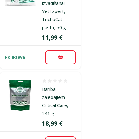
izvadīšanai –
VetExpert,
TrichoCat
pasta, 50 g
Cena
11,99 €
Noliktavā
Pievienot grozam
Atsauksmes 0%
Barība
zālēdājiem –
Critical Care,
141 g
Cena
18,99 €