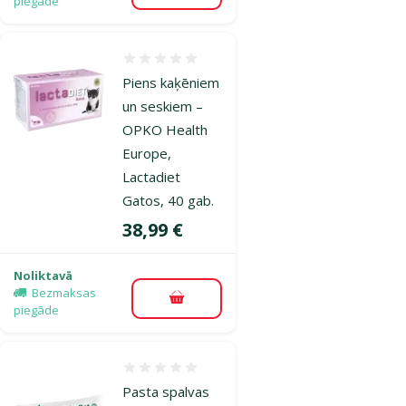
piegāde
Atsauksmes 0%
Piens kaķēniem
un seskiem –
OPKO Health
Europe,
Lactadiet
Gatos, 40 gab.
Cena
38,99 €
Noliktavā
Bezmaksas
Pievienot grozam
piegāde
Atsauksmes 0%
Pasta spalvas