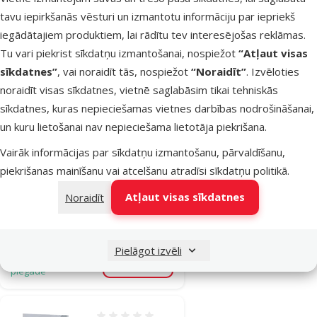
Noliktavā
tavu iepirkšanās vēsturi un izmantotu informāciju par iepriekš
Bezmaksas
Pievienot grozam
piegāde
iegādātajiem produktiem, lai rādītu tev interesējošas reklāmas.
Tu vari piekrist sīkdatņu izmantošanai, nospiežot
“Atļaut visas
sīkdatnes”
, vai noraidīt tās, nospiežot
“Noraidīt”
. Izvēloties
Atsauksmes 0%
noraidīt visas sīkdatnes, vietnē saglabāsim tikai tehniskās
Bar­ība trušiem
sīkdatnes, kuras nepieciešamas vietnes darbības nodrošināšanai,
– Beaphar
un kuru lietošanai nav nepieciešama lietotāja piekrišana.
Care+ Rabbit
Junior, 1,5 kg
Vairāk informācijas par sīkdatņu izmantošanu, pārvaldīšanu,
Cena
piekrišanas mainīšanu vai atcelšanu atradīsi
sīkdatņu politikā
.
22,99 €
Atļaut visas sīkdatnes
Noraidīt
iesaka
Noliktavā
Pielāgot izvēli
Bezmaksas
Pievienot grozam
piegāde