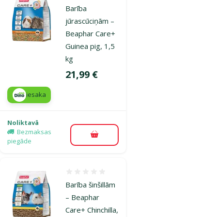
Bar­ība
jūrascūciņām –
Beaphar Care+
Guinea pig, 1,5
kg
Cena
21,99 €
iesaka
Noliktavā
Bezmaksas
Pievienot grozam
piegāde
Atsauksmes 0%
Barība šinšillām
– Beaphar
Care+ Chinchilla,