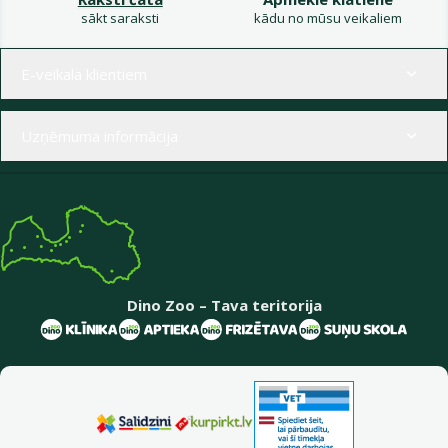
sākt saraksti
kādu no mūsu veikaliem
Izvēlne kājenē
E-veikala klientiem
Uzņēmuma informācija
Dino Zoo – Tava teritorija