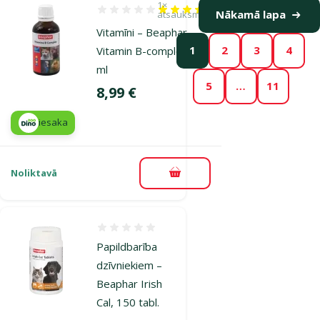
1×
Atsauksmes 100%, reitingu skaits: 1
Nākamā lapa
atsauksmes
Vitamīni – Beaphar
1
2
3
4
Vitamin B-complex, 50
ml
5
…
11
Cena
8,99 €
iesaka
Noliktavā
Pievienot grozam
Atsauksmes 0%
Papildbarība
dzīvniekiem –
Beaphar Irish
Cal, 150 tabl.