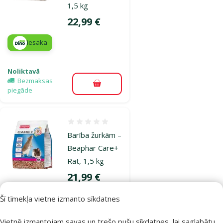
1,5 kg
Cena
22,99 €
iesaka
Noliktavā
Bezmaksas
Pievienot grozam
piegāde
Atsauksmes 0%
Barība žurkām –
Beaphar Care+
Rat, 1,5 kg
Cena
21,99 €
iesaka
Šī tīmekļa vietne izmanto sīkdatnes
Vietnē izmantojam savas un trešo pušu sīkdatnes, lai saglabātu