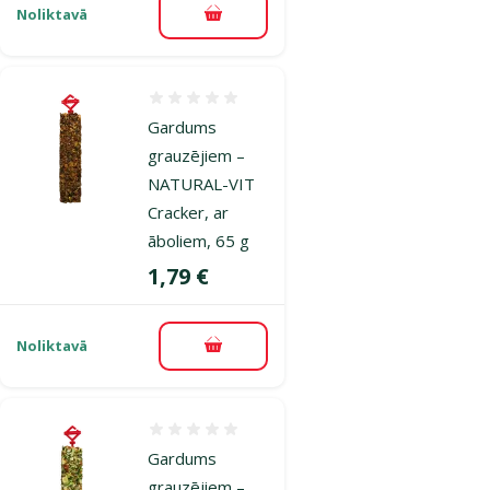
Noliktavā
Pievienot grozam
Atsauksmes 0%
Gardums
grauzējiem –
NATURAL-VIT
Cracker, ar
āboliem, 65 g
Cena
1,79 €
Noliktavā
Pievienot grozam
Atsauksmes 0%
Gardums
grauzējiem –