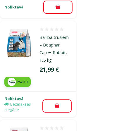
Noliktavā
Pievienot grozam
Atsauksmes 0%
Barība trušiem
– Beaphar
Care+ Rabbit,
1,5 kg
Cena
21,99 €
iesaka
Noliktavā
Bezmaksas
Pievienot grozam
piegāde
Atsauksmes 0%