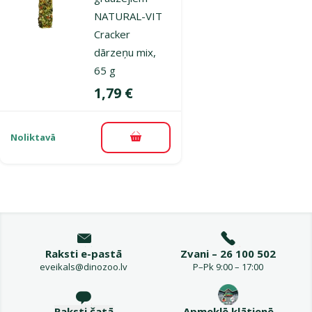
NATURAL-VIT
Cracker
dārzeņu mix,
65 g
Cena
1,79 €
Noliktavā
Pievienot grozam
Raksti e-pastā
Zvani – 26 100 502
eveikals@dinozoo.lv
P–Pk 9:00 – 17:00
Raksti čatā
Apmeklē klātienē