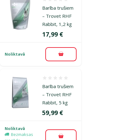
Atsauksmes 0%
Barība trušiem
– Trovet RHF
Rabbit, 1,2 kg
Cena
17,99 €
Noliktavā
Pievienot grozam
Atsauksmes 0%
Barība trušiem
– Trovet RHF
Rabbit, 5 kg
Cena
59,99 €
Noliktavā
Bezmaksas
Pievienot grozam