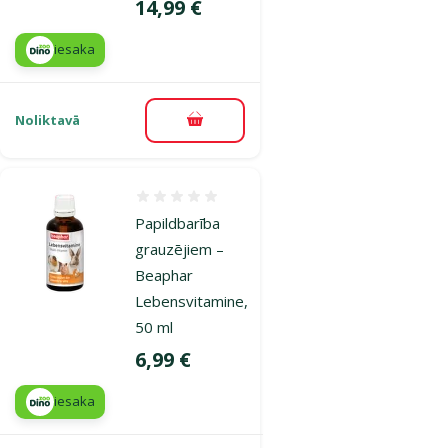
Cena
14,99 €
iesaka
Noliktavā
Pievienot grozam
Atsauksmes 0%
Papildbarība
grauzējiem –
Beaphar
Lebensvitamine,
50 ml
Cena
6,99 €
iesaka