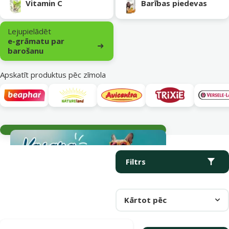
Vitamin C
Barības piedevas
Lejupielādēt
e-grāmatu par
barošanu
Apskatīt produktus pēc zīmola
Aktuālie notikumi
Parametriskais filtrs
Atlasītie filtri
Produkti kategorijā Barība, gardumi un barības piedevas grauzēj
Filtrs
Kārtot pēc