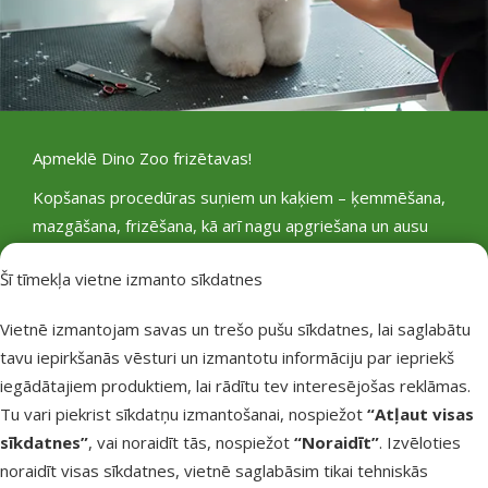
Apmeklē
Dino Zoo frizētavas!
Kopšanas procedūras suņiem un kaķiem – ķemmēšana,
mazgāšana, frizēšana, kā arī nagu apgriešana un ausu
tīrīšana.
Šī tīmekļa vietne izmanto sīkdatnes
Pieteikt vizīti
Vietnē izmantojam savas un trešo pušu sīkdatnes, lai saglabātu
tavu iepirkšanās vēsturi un izmantotu informāciju par iepriekš
iegādātajiem produktiem, lai rādītu tev interesējošas reklāmas.
Tu vari piekrist sīkdatņu izmantošanai, nospiežot
“Atļaut visas
sīkdatnes”
, vai noraidīt tās, nospiežot
“Noraidīt”
. Izvēloties
noraidīt visas sīkdatnes, vietnē saglabāsim tikai tehniskās