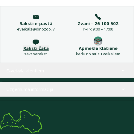
Raksti e-pastā
Zvani – 26 100 502
eveikals@dinozoo.lv
P–Pk 9:00 – 17:00
Raksti čatā
Apmeklē klātienē
sākt saraksti
kādu no mūsu veikaliem
Izvēlne kājenē
E-veikala klientiem
Uzņēmuma informācija