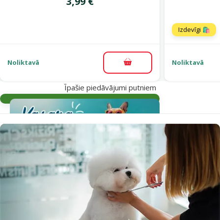
Cena
3,99 €
Izdevīgi 🛍️
Noliktavā
Noliktavā
Pievienot grozam
Īpašie piedāvājumi putniem