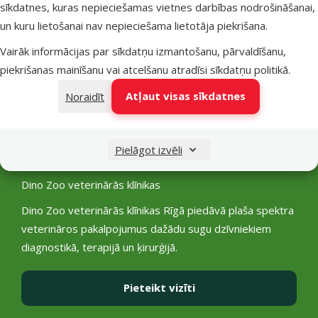
sīkdatnes, kuras nepieciešamas vietnes darbības nodrošināšanai,
un kuru lietošanai nav nepieciešama lietotāja piekrišana.
Vairāk informācijas par sīkdatņu izmantošanu, pārvaldīšanu,
piekrišanas mainīšanu vai atcelšanu atradīsi
sīkdatņu politikā
.
Atļaut visas sīkdatnes
Noraidīt
Pielāgot izvēli
Dino Zoo
veterinārās klīnikas
Dino Zoo veterinārās klīnikas Rīgā piedāvā plaša spektra
veterināros pakalpojumus dažādu sugu dzīvniekiem
diagnostikā, terapijā un ķirurģijā.
Pieteikt vizīti