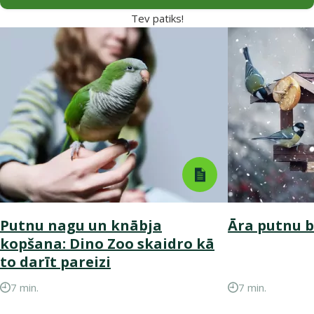
Tev patiks!
Putnu nagu un knābja
Āra putnu 
kopšana: Dino Zoo skaidro kā
to darīt pareizi
7 min.
7 min.