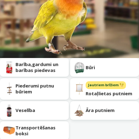
Apakškategorija
Barība,gardumi un
Būri
barības piedevas
Piederumi putnu
Jautriem brīžiem 🪇
būriem
Rotaļlietas putniem
Veselība
Āra putniem
Transportēšanas
boksi