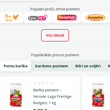
Populāri preču zīmoli putniem
Visi zīmoli
Populārākās preces putniem
Putnu barība
Gardums putniem
Būri un voljēri
R
Atsauksmes 0%
Barība putniem –
Versele-Laga Prestige
Budgies, 1 kg