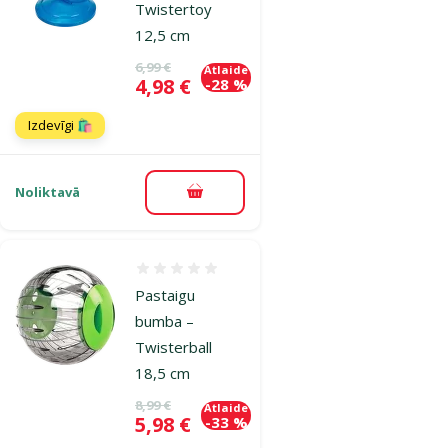
Twistertoy
12,5 cm
Oriģinālā cena
6,99 €
Atlaide
Cena
4,98 €
-28 %
Izdevīgi 🛍️
Noliktavā
Pievienot grozam
Atsauksmes 0%
Pastaigu
bumba –
Twisterball
18,5 cm
Oriģinālā cena
8,99 €
Atlaide
Cena
5,98 €
-33 %