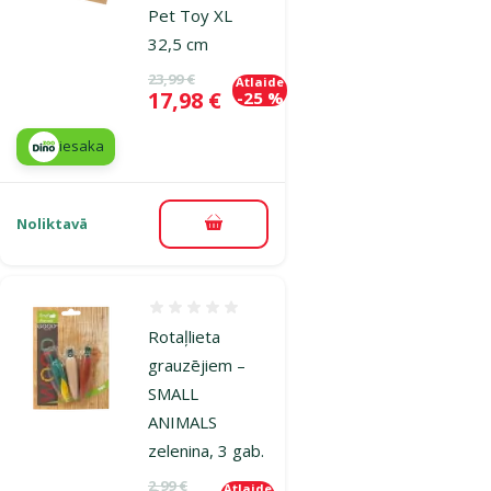
Pet Toy XL
32,5 cm
Oriģinālā cena
23,99 €
Atlaide
Cena
17,98 €
-25 %
iesaka
Noliktavā
Pievienot grozam
Atsauksmes 0%
Rotaļlieta
grauzējiem –
SMALL
ANIMALS
zelenina, 3 gab.
Oriģinālā cena
2,99 €
Atlaide