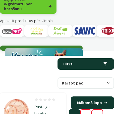
e-grāmatu par
barošanu
Apskatīt produktus pēc zīmola
Aktuālie notikumi
Parametriskais filtrs
Atlasītie filtri
Produkti kategorijā Grauzēju rotaļlietas
Filtrs
Kārtot pēc
Atsauksmes 0%
Nākamā lapa
Pastaigu
bumba