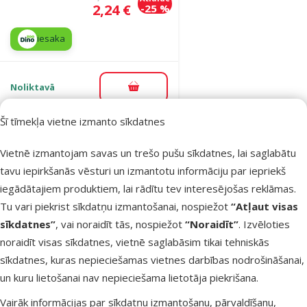
Cena
2,24 €
-25 %
iesaka
Noliktavā
Pievienot grozam
Šī tīmekļa vietne izmanto sīkdatnes
Atsauksmes 0%
Vietnē izmantojam savas un trešo pušu sīkdatnes, lai saglabātu
Rotaļlieta
tavu iepirkšanās vēsturi un izmantotu informāciju par iepriekš
grauzējiem –
iegādātajiem produktiem, lai rādītu tev interesējošas reklāmas.
SMALL
Tu vari piekrist sīkdatņu izmantošanai, nospiežot
“Atļaut visas
ANIMALS
sīkdatnes”
, vai noraidīt tās, nospiežot
“Noraidīt”
. Izvēloties
mrkev, 1 gab.
noraidīt visas sīkdatnes, vietnē saglabāsim tikai tehniskās
Oriģinālā cena
1,99 €
Atlaide
sīkdatnes, kuras nepieciešamas vietnes darbības nodrošināšanai,
Cena
1,49 €
-25 %
un kuru lietošanai nav nepieciešama lietotāja piekrišana.
iesaka
Vairāk informācijas par sīkdatņu izmantošanu, pārvaldīšanu,