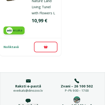
Nature Land
Living Tunel
with Flowers L
Cena
10,99 €
iesaka
Noliktavā
Pievienot grozam
Raksti e-pastā
Zvani – 26 100 502
eveikals@dinozoo.lv
P–Pk 9:00 – 17:00