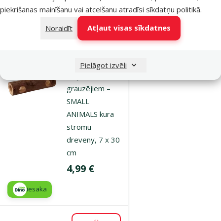
piekrišanas mainīšanu vai atcelšanu atradīsi
sīkdatņu politikā
.
Noliktavā
Atļaut visas sīkdatnes
Noraidīt
Pievienot grozam
Atsauksmes 0%
Pielāgot izvēli
Māja
grauzējiem –
SMALL
ANIMALS kura
stromu
dreveny, 7 x 30
cm
Cena
4,99 €
iesaka