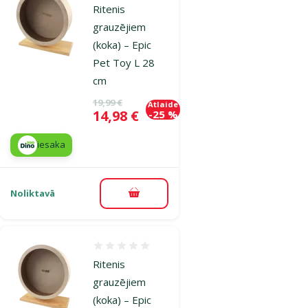
Ritenis
grauzējiem
(koka) – Epic
Pet Toy L 28
cm
Oriģinālā cena
19,99 €
Atlaide
Cena
14,98 €
-25 %
iesaka
Noliktavā
Pievienot grozam
Atsauksmes 0%
Ritenis
grauzējiem
(koka) – Epic