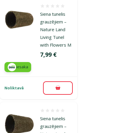
Atsauksmes 0%
Siena tunelis
grauzējiem –
Nature Land
Living Tunel
with Flowers M
Cena
7,99 €
iesaka
Noliktavā
Pievienot grozam
Atsauksmes 0%
Siena tunelis
grauzējiem –