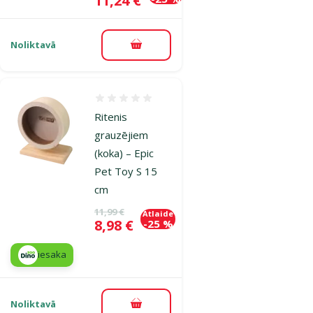
11,24 €
Noliktavā
Pievienot grozam
Atsauksmes 0%
Ritenis
grauzējiem
(koka) – Epic
Pet Toy S 15
cm
Oriģinālā cena
11,99 €
Atlaide
Cena
8,98 €
-25 %
iesaka
Noliktavā
Pievienot grozam