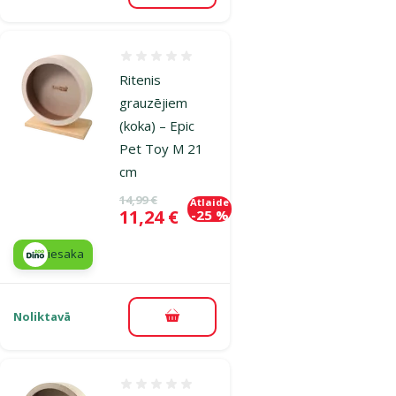
Atsauksmes 0%
Ritenis
grauzējiem
(koka) – Epic
Pet Toy M 21
cm
Oriģinālā cena
14,99 €
Atlaide
Cena
11,24 €
-25 %
iesaka
Noliktavā
Pievienot grozam
Atsauksmes 0%