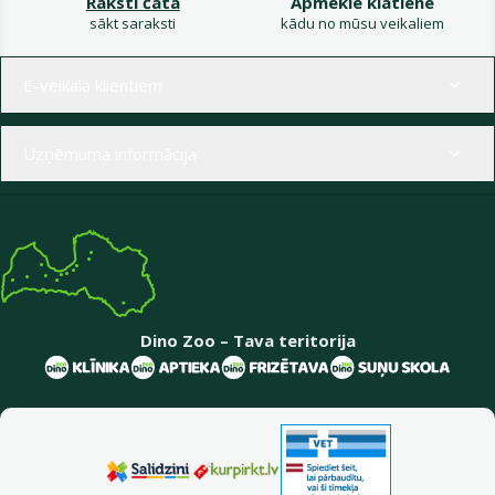
Raksti čatā
Apmeklē klātienē
sākt saraksti
kādu no mūsu veikaliem
Izvēlne kājenē
E-veikala klientiem
Uzņēmuma informācija
Dino Zoo – Tava teritorija