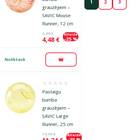
1
2
3
grauzējiem –
SAVIC Mouse
Runner, 12 cm
Oriģinālā cena
5,99 €
Atlaide
Cena
4,48 €
-25 %
Noliktavā
Pievienot grozam
Atsauksmes 0%
Pastaigu
bumba
grauzējiem –
SAVIC Large
Runner, 25 cm
Oriģinālā cena
14,99 €
Atlaide
Cena
-25 %