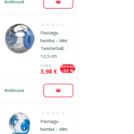
Noliktavā
Pievienot grozam
Atsauksmes 0%
Pastaigu
bumba – Mini
Twisterball,
12,5 cm
Oriģinālā cena
5,99 €
Atlaide
Cena
3,98 €
-33 %
Noliktavā
Pievienot grozam
Atsauksmes 0%
Pastaigu
bumba – Mini