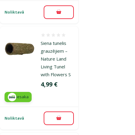
Noliktavā
Pievienot grozam
Atsauksmes 0%
Siena tunelis
grauzējiem –
Nature Land
Living Tunel
with Flowers S
Cena
4,99 €
iesaka
Noliktavā
Pievienot grozam