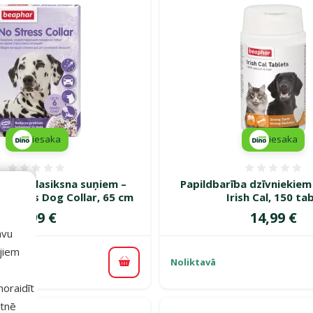
iesaka
iesaka
Atsauksmes 0%
Atsauk
šā kaklasiksna suņiem –
Papildbarība dzīvniekiem
 stress Dog Collar, 65 cm
Irish Cal, 150 tab
Cena
Cena
8,99 €
14,99 €
avu
ajiem
Noliktavā
Pievienot grozam
 noraidīt
etnē