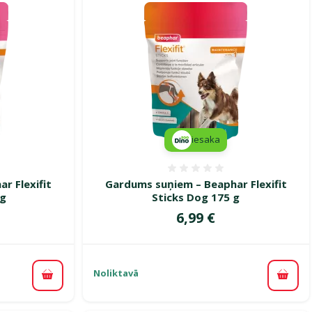
iesaka
smes 0%
Atsauksmes 0%
r Flexifit
Gardums suņiem – Beaphar Flexifit
 g
Sticks Dog 175 g
Cena
6,99 €
Noliktavā
Pievienot grozam
Pievi