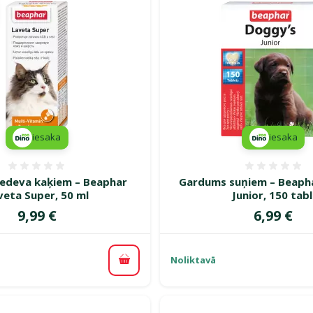
iesaka
iesaka
Atsauksmes 0%
Atsauk
iedeva kaķiem – Beaphar
Gardums suņiem – Beaph
veta Super, 50 ml
Junior, 150 tabl
Cena
Cena
9,99 €
6,99 €
Noliktavā
Pievienot grozam