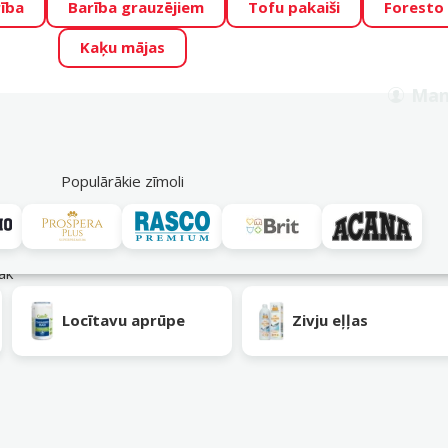
ība
Barība grauzējiem
Tofu pakaiši
Foresto
o Zoo piedāvā lieliskas cenas mīluļu TOP barībām! 🍖
→
Skat
Kaķu mājas
ADA ŪSAIŅI”!
Varbūt tieši Tavs mīlulis būs 2027. gada zvai
Man
Meklēt
als
Akciju piedāvājumi
Veikali
Pakalpojumi
P
39
Populārākie zīmoli
rāk
Locītavu aprūpe
Zivju eļļas