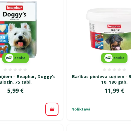
iesaka
iesaka
Atsauksmes 0%
Atsauk
ņiem – Beaphar, Doggy's
Barības piedeva suņiem - 
Biotin, 75 tabl.
10, 180 gab.
Cena
Cena
5,99 €
11,99 €
Noliktavā
Pievienot grozam