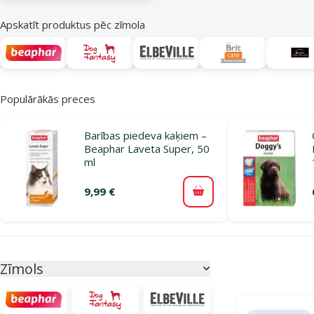
Apskatīt produktus pēc zīmola
Populārākās preces
Barības piedeva kaķiem –
Beaphar Laveta Super, 50
ml
9,99 €
Pievienot grozam
Parametriskais filtrs
Atlasītie filtri
Zīmols
Produkti kategor