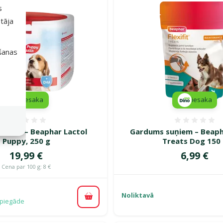
s
tāja
išanas
iesaka
iesaka
Atsauksmes 0%
Atsauk
cēniem – Beaphar Lactol
Gardums suņiem – Beapha
Puppy, 250 g
Treats Dog 150
Cena
Cena
19,99 €
6,99 €
Cena par 100 g: 8 €
Noliktavā
Pievienot grozam
piegāde