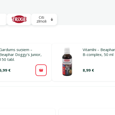
Citi
zīmoli
Gardums suņiem –
Vitamīni – Beaphar
Beaphar Doggy's Junior,
B-complex, 50 ml
150 tabl.
6,99 €
8,99 €
Pievienot grozam
ijā Vitamīni suņiem