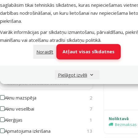
saglabāsim tikai tehniskās sīkdatnes, kuras nepieciešamas vietne
Miniatūrs
76
darbības nodrošināšanai, un kuru lietošanai nav nepieciešama lieto
Mazs
80
piekrišana.
Vidējs
84
Vairāk informācijas par sīkdatņu izmantošanu, pārvaldīšanu, piekr
mainīšanu vai atcelšanu atradīsi
sīkdatņu politikā
.
Liels
75
Atļaut visas sīkdatnes
Noraidīt
Milzīgs
75
Veselības stāvoklis
Pielāgot izvēli
Atlasīt pēc: veselības stāvoklis
Piens ku
Aknu mazspēja
2
Aknu veselībai
7
Noliktavā
Alerģijas
1
Bezmaksas 
Apmatojuma izkrišana
13