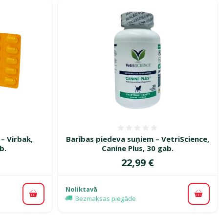
smes 0%
Atsauksmes 0%
– Virbak,
Barības piedeva suņiem – VetriScience,
b.
Canine Plus, 30 gab.
Cena
22,99 €
Noliktavā
Pievienot grozam
Pievi
Bezmaksas piegāde