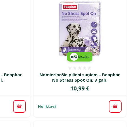
iesaka
smes 0%
Atsauksmes 0%
 – Beaphar
Nomierinošie pilieni suņiem – Beaphar
l.
No Stress Spot On, 3 gab.
Cena
10,99 €
Noliktavā
Pievienot grozam
Pievi