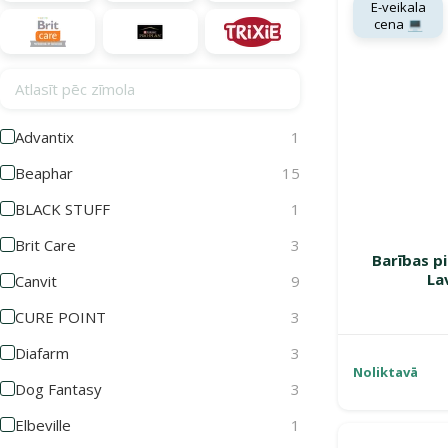
E-veikala
cena 💻
Atlasīt pēc zīmola
Advantix
1
Beaphar
15
BLACK STUFF
1
Brit Care
3
Barības p
La
Canvit
9
CURE POINT
3
Diafarm
3
Noliktavā
Dog Fantasy
3
Elbeville
1