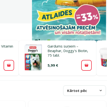
 Vitamin
Gardums suņiem –
Beaphar, Doggy's Biotin,
75 tabl.
5,99 €
Pievienot grozam
Pievienot 
Kārtot pēc