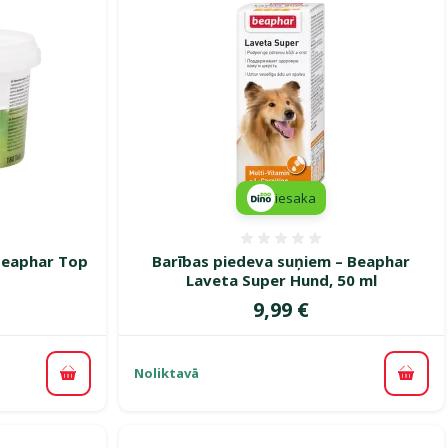
iesaka
smes 0%
Atsauksmes 0%
Beaphar Top
Barības piedeva suņiem – Beaphar
Laveta Super Hund, 50 ml
Cena
9,99 €
Noliktavā
Pievienot grozam
Pievi