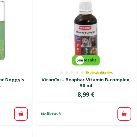
iesaka
1×
atsauksmes
smes 0%
Atsauksmes 100%, reitin
ar Doggy's
Vitamīni – Beaphar Vitamin B-complex,
.
50 ml
Cena
8,99 €
Noliktavā
Pievienot grozam
Pievi