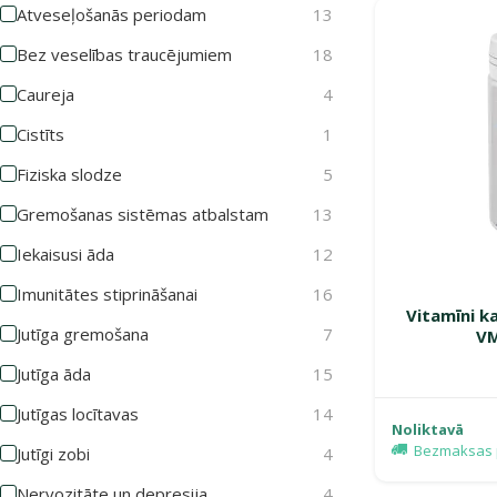
Atveseļošanās periodam
13
Bez veselības traucējumiem
18
Caureja
4
Cistīts
1
Fiziska slodze
5
Gremošanas sistēmas atbalstam
13
Iekaisusi āda
12
Imunitātes stiprināšanai
16
Vitamīni k
Jutīga gremošana
7
VM
Jutīga āda
15
Jutīgas locītavas
14
Noliktavā
Bezmaksas 
Jutīgi zobi
4
Nervozitāte un depresija
4