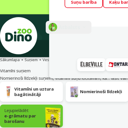
Suņu barība
Kaķu bar
Visu mēnesi Din
Fotokonkurss “G
Atbalsts
E-veik
Sākumlapa
Suņiem
Veselība un vitamīni
Vitamīni suņiem
Nomierinoši līdzekļi suņiem, vitamīni suņu locītavām, kā…
lasīt vai
Apakškategorija
Vitamīni un uztura
Nomierinoši līdzekļi
bagātinātāji
Lejupielādēt
e-grāmatu par
barošanu