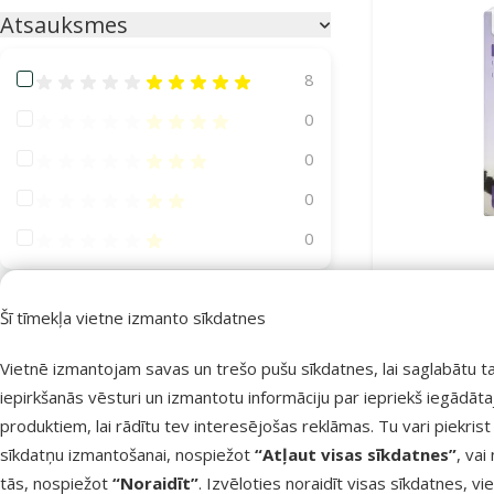
Atsauksmes
Atsauksmes 100%
8
Atsauksmes 80%
0
Atsauksmes 60%
0
Atsauksmes 40%
0
Atsauksmes 20%
0
Nomierino
Beaphar No
Suņa vecums
Šī tīmekļa vietne izmanto sīkdatnes
Vietnē izmantojam savas un trešo pušu sīkdatnes, lai saglabātu t
iepirkšanās vēsturi un izmantotu informāciju par iepriekš iegādāt
Noliktavā
produktiem, lai rādītu tev interesējošas reklāmas. Tu vari piekrist
Kucēns
Pieaudzis
Seniors
sīkdatņu izmantošanai, nospiežot
“Atļaut visas sīkdatnes”
, vai
tās, nospiežot
“Noraidīt”
. Izvēloties noraidīt visas sīkdatnes, vi
Suņa lielums