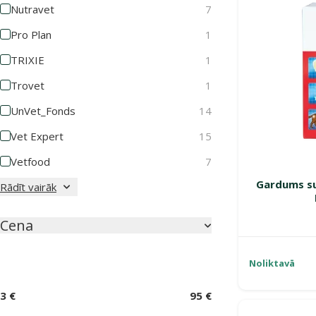
Nutravet
7
Pro Plan
1
TRIXIE
1
Trovet
1
UnVet_Fonds
14
Vet Expert
15
Vetfood
7
Gardums su
Rādīt vairāk
Cena
Noliktavā
3 €
95 €