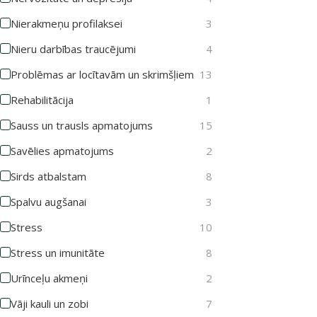
Nierakmeņu profilaksei
3
Nieru darbības traucējumi
4
Problēmas ar locītavām un skrimšļiem
13
Rehabilitācija
1
Sauss un trausls apmatojums
15
Savēlies apmatojums
2
Sirds atbalstam
8
Spalvu augšanai
3
Stress
10
Stress un imunitāte
8
Urīnceļu akmeņi
2
Vāji kauli un zobi
7