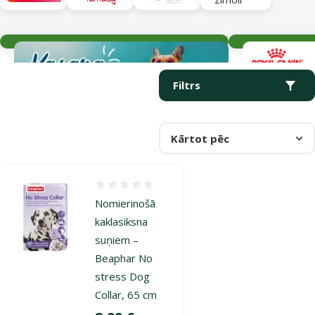
Aktuālie notikumi
Parametriskais filtrs
Atlasītie filtri
Produkti kategorijā Nomierinoši līdzekļi
Filtrs
Kārtot pēc
Atsauksmes 0%
Nomierinošā
kaklasiksna
suņiem –
Beaphar No
stress Dog
Collar, 65 cm