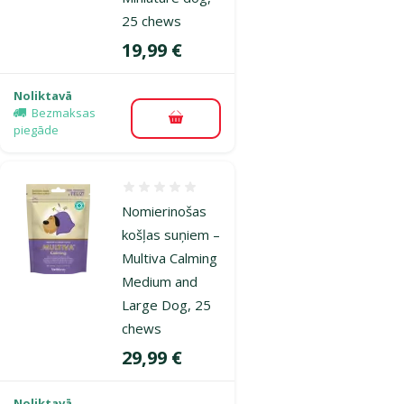
25 chews
Cena
19,99 €
Noliktavā
Bezmaksas
Pievienot grozam
piegāde
Atsauksmes 0%
Nomierinošas
košļas suņiem –
Multiva Calming
Medium and
Large Dog, 25
chews
Cena
29,99 €
Noliktavā