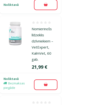
Noliktavā
Pievienot grozam
Atsauksmes 0%
Nomierinošs
līdzeklis
dzīvniekiem –
VetExpert,
KalmVet, 60
gab.
Cena
21,99 €
Noliktavā
Bezmaksas
Pievienot grozam
piegāde
Atsauksmes 0%