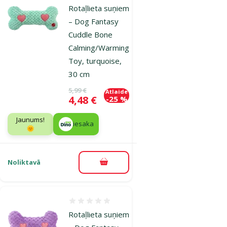
Rotaļlieta suņiem
– Dog Fantasy
Cuddle Bone
Calming/Warming
Toy, turquoise,
30 cm
Oriģinālā cena
5,99 €
Atlaide
Cena
4,48 €
-25 %
Jaunums!
iesaka
🌞
Noliktavā
Pievienot grozam
Atsauksmes 0%
Rotaļlieta suņiem