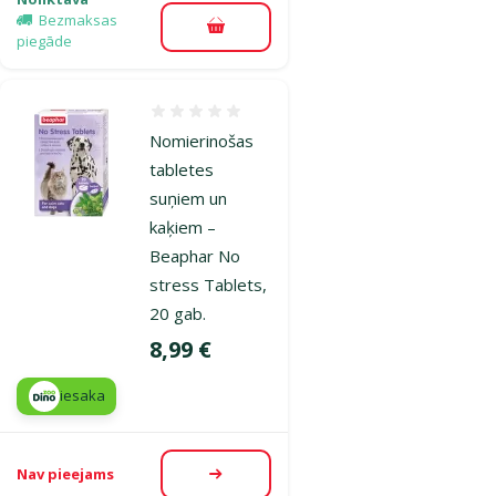
Bezmaksas
Pievienot grozam
piegāde
Atsauksmes 0%
Nomierinošas
tabletes
suņiem un
kaķiem –
Beaphar No
stress Tablets,
20 gab.
Cena
8,99 €
iesaka
Nav pieejams
Apskatīt