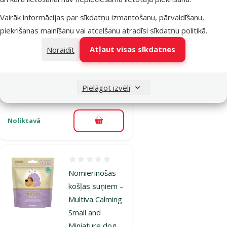
Dog Heating
Vairāk informācijas par sīkdatņu izmantošanu, pārvaldīšanu,
Toy, brown, 29
piekrišanas mainīšanu vai atcelšanu atradīsi
sīkdatņu politikā
.
cm
Oriģinālā cena
7,99 €
Atļaut visas sīkdatnes
Noraidīt
Atlaide
Cena
5,98 €
-25 %
Jaunums!
iesaka
🌞
Pielāgot izvēli
Noliktavā
Pievienot grozam
Atsauksmes 0%
Nomierinošas
košļas suņiem –
Multiva Calming
Small and
Miniature dog,