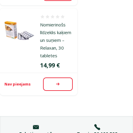
Atsauksmes 0%
Nomierinošs
līdzeklis kaķiem
un suņiem –
Relaxan, 30
tabletes
Cena
14,99 €
Nav pieejams
Apskatīt