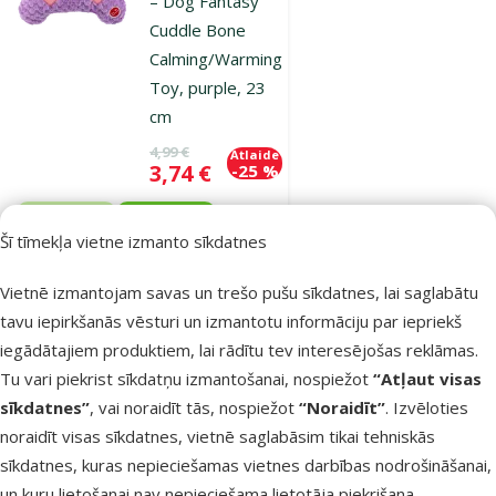
– Dog Fantasy
Cuddle Bone
Calming/Warming
Toy, purple, 23
cm
Oriģinālā cena
4,99 €
Atlaide
Cena
3,74 €
-25 %
Jaunums!
iesaka
🌞
Šī tīmekļa vietne izmanto sīkdatnes
Vietnē izmantojam savas un trešo pušu sīkdatnes, lai saglabātu
Noliktavā
Pievienot grozam
tavu iepirkšanās vēsturi un izmantotu informāciju par iepriekš
iegādātajiem produktiem, lai rādītu tev interesējošas reklāmas.
Tu vari piekrist sīkdatņu izmantošanai, nospiežot
“Atļaut visas
Atsauksmes 0%
sīkdatnes”
, vai noraidīt tās, nospiežot
“Noraidīt”
. Izvēloties
Rotaļlieta
noraidīt visas sīkdatnes, vietnē saglabāsim tikai tehniskās
suņiem – Dog
sīkdatnes, kuras nepieciešamas vietnes darbības nodrošināšanai,
Fantasy Cuddle
un kuru lietošanai nav nepieciešama lietotāja piekrišana.