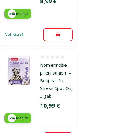
Cena
8,99 €
iesaka
Noliktavā
Pievienot grozam
Atsauksmes 0%
Nomierinošie
pilieni suņiem –
Beaphar No
Stress Spot On,
3 gab.
Cena
10,99 €
iesaka