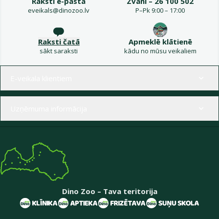
Raksti e-pastā
Zvani – 26 100 502
eveikals@dinozoo.lv
P–Pk 9:00 – 17:00
Raksti čatā
Apmeklē klātienē
sākt saraksti
kādu no mūsu veikaliem
Izvēlne kājenē
E-veikala klientiem
Uzņēmuma informācija
Dino Zoo – Tava teritorija