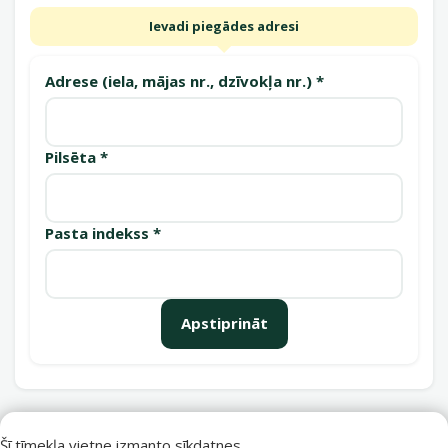
Ievadi piegādes adresi
Adrese (iela, mājas nr., dzīvokļa nr.) *
Pilsēta *
Pasta indekss *
Apstiprināt
Saņemšanas punkti
Šī tīmekļa vietne izmanto sīkdatnes