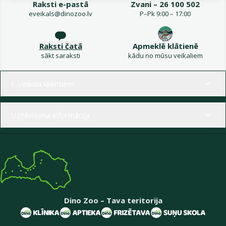
Raksti e-pastā
Zvani – 26 100 502
eveikals@dinozoo.lv
P–Pk 9:00 – 17:00
Raksti čatā
Apmeklē klātienē
sākt saraksti
kādu no mūsu veikaliem
Izvēlne kājenē
E-veikala klientiem
Uzņēmuma informācija
Dino Zoo – Tava teritorija