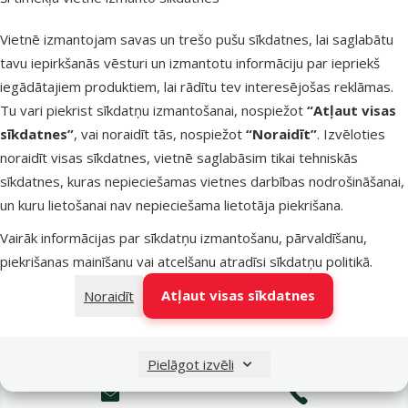
Latvijas Pasts pakomāti
otrdien
Vietnē izmantojam savas un trešo pušu sīkdatnes, lai saglabātu
tavu iepirkšanās vēsturi un izmantotu informāciju par iepriekš
iegādātajiem produktiem, lai rādītu tev interesējošas reklāmas.
LATVIJAS PASTS nodaļas
otrdien
Tu vari piekrist sīkdatņu izmantošanai, nospiežot
“Atļaut visas
sīkdatnes”
, vai noraidīt tās, nospiežot
“Noraidīt”
. Izvēloties
noraidīt visas sīkdatnes, vietnē saglabāsim tikai tehniskās
OMNIVA pakomāti
otrdien
sīkdatnes, kuras nepieciešamas vietnes darbības nodrošināšanai,
un kuru lietošanai nav nepieciešama lietotāja piekrišana.
Vairāk informācijas par sīkdatņu izmantošanu, pārvaldīšanu,
DPD Pickup tīkls
otrdien
piekrišanas mainīšanu vai atcelšanu atradīsi
sīkdatņu politikā
.
Atļaut visas sīkdatnes
Noraidīt
Pievienot grozam
Pielāgot izvēli