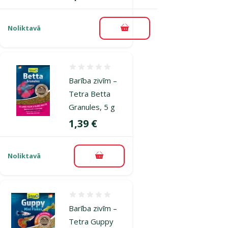
Noliktavā
Pievienot grozam
Atsauksmes 0%
Barība zivīm –
Tetra Betta
Granules, 5 g
Cena
1,39 €
Noliktavā
Pievienot grozam
Atsauksmes 0%
Barība zivīm –
Tetra Guppy