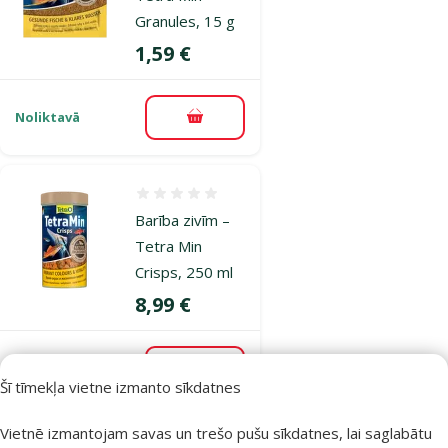
Granules, 15 g
Cena
1,59 €
Noliktavā
Pievienot grozam
Atsauksmes 0%
Barība zivīm –
Tetra Min
Crisps, 250 ml
Cena
8,99 €
Noliktavā
Pievienot grozam
Šī tīmekļa vietne izmanto sīkdatnes
Vietnē izmantojam savas un trešo pušu sīkdatnes, lai saglabātu