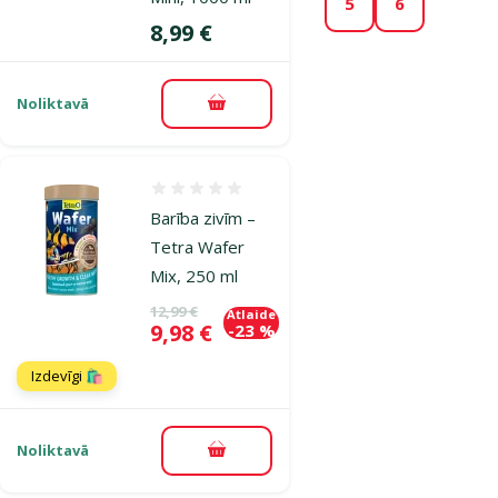
5
6
Cena
8,99 €
Noliktavā
Pievienot grozam
Atsauksmes 0%
Barība zivīm –
Tetra Wafer
Mix, 250 ml
Oriģinālā cena
12,99 €
Atlaide
Cena
9,98 €
-23 %
Izdevīgi 🛍️
Noliktavā
Pievienot grozam