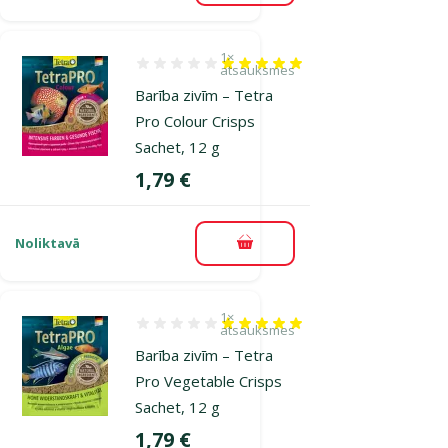
1×
Atsauksmes 100%, reitingu skaits: 1
atsauksmes
Barība zivīm – Tetra
Pro Colour Crisps
Sachet, 12 g
Cena
1,79 €
Noliktavā
Pievienot grozam
1×
Atsauksmes 100%, reitingu skaits: 1
atsauksmes
Barība zivīm – Tetra
Pro Vegetable Crisps
Sachet, 12 g
Cena
1,79 €