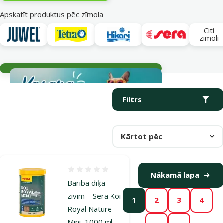
Apskatīt produktus pēc zīmola
Citi
zīmoli
Aktuālie notikumi
Parametriskais filtrs
Atlasītie filtri
Produkti kategorijā Barība zivīm
Filtrs
Kārtot pēc
Atsauksmes 0%
Nākamā lapa
Barība dīķa
zivīm – Sera Koi
1
2
3
4
Royal Nature
Mini, 1000 ml