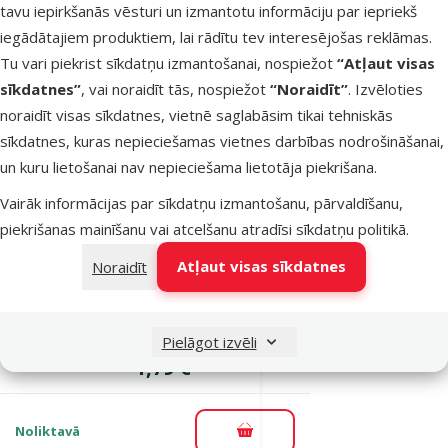
Atsauksmes 0%
tavu iepirkšanās vēsturi un izmantotu informāciju par iepriekš
Barība zivīm –
iegādātajiem produktiem, lai rādītu tev interesējošas reklāmas.
Tetra Min
Tu vari piekrist sīkdatņu izmantošanai, nospiežot
“Atļaut visas
Crisps, 12 g
sīkdatnes”
, vai noraidīt tās, nospiežot
“Noraidīt”
. Izvēloties
Cena
1,79 €
noraidīt visas sīkdatnes, vietnē saglabāsim tikai tehniskās
sīkdatnes, kuras nepieciešamas vietnes darbības nodrošināšanai,
un kuru lietošanai nav nepieciešama lietotāja piekrišana.
Noliktavā
Pievienot grozam
Vairāk informācijas par sīkdatņu izmantošanu, pārvaldīšanu,
piekrišanas mainīšanu vai atcelšanu atradīsi
sīkdatņu politikā
.
1×
Atsauksmes 100%, reitingu skaits: 1
atsauksmes
Atļaut visas sīkdatnes
Noraidīt
Barība zivīm – Tetra
Pro Crisps Sachet, 12
g
Pielāgot izvēli
Cena
1,79 €
Noliktavā
Pievienot grozam