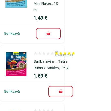
Mini Flakes, 10
ml
Cena
1,49 €
Noliktavā
Pievienot grozam
1×
Atsauksmes 100%, reitingu skaits: 1
atsauksmes
Barība zivīm – Tetra
Rubin Granules, 15 g
Cena
1,69 €
Noliktavā
Pievienot grozam