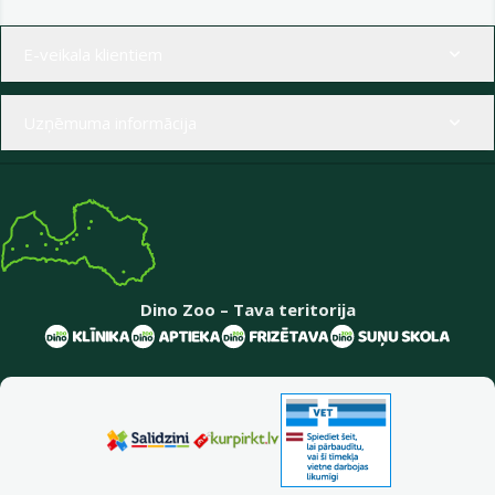
Izvēlne kājenē
E-veikala klientiem
Uzņēmuma informācija
Dino Zoo – Tava teritorija