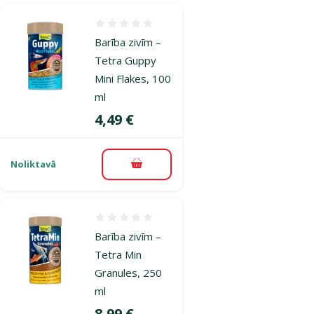
Atsauksmes 0%
Barība zivīm –
Tetra Guppy
Mini Flakes, 100
ml
Cena
4,49 €
Noliktavā
Pievienot grozam
Atsauksmes 0%
Barība zivīm –
Tetra Min
Granules, 250
ml
Cena
8,99 €