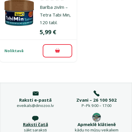
Atsauksmes 0%
Barība zivīm –
Tetra Tabi Min,
120 tabl.
Cena
5,99 €
Noliktavā
Pievienot grozam
Raksti e-pastā
Zvani – 26 100 502
eveikals@dinozoo.lv
P–Pk 9:00 – 17:00
Raksti čatā
Apmeklē klātienē
sākt saraksti
kādu no mūsu veikaliem