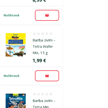
Noliktavā
Pievienot grozam
Atsauksmes 0%
Barība zivīm –
Tetra Wafer
Mix, 15 g
Cena
1,99 €
Noliktavā
Pievienot grozam
Atsauksmes 0%
Barība zivīm –
Tetra Min