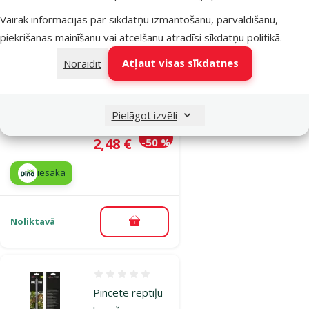
Vairāk informācijas par sīkdatņu izmantošanu, pārvaldīšanu,
Atsauksmes 0%
Slēdzene
piekrišanas mainīšanu vai atcelšanu atradīsi
sīkdatņu politikā
.
terārijam -
Atļaut visas sīkdatnes
Noraidīt
ReptiPlanet
Sliding glass
Lock, 12 cm
Pielāgot izvēli
Oriģinālā cena
4,99 €
Atlaide
Cena
2,48 €
-50 %
iesaka
Noliktavā
Pievienot grozam
Atsauksmes 0%
Pincete reptiļu