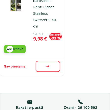
barošanai –
Repti Planet
Stainless
tweezers, 40
cm
Oriģinālā cena
14,99 €
Atlaide
Cena
9,98 €
-33 %
iesaka
Nav pieejams
Apskatīt
Raksti e-pastā
Zvani – 26 100 502