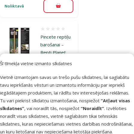
Noliktavā
Pievienot grozam
Atsauksmes 0%
Pincete reptiļu
barošanai –
Repti Planet
Bamboo
Šī tīmekļa vietne izmanto sīkdatnes
tweezers, 28
cm
Vietnē izmantojam savas un trešo pušu sīkdatnes, lai saglabātu
Cena
5,99 €
tavu iepirkšanās vēsturi un izmantotu informāciju par iepriekš
iegādātajiem produktiem, lai rādītu tev interesējošas reklāmas.
iesaka
Tu vari piekrist sīkdatņu izmantošanai, nospiežot
“Atļaut visas
sīkdatnes”
, vai noraidīt tās, nospiežot
“Noraidīt”
. Izvēloties
noraidīt visas sīkdatnes, vietnē saglabāsim tikai tehniskās
Noliktavā
Pievienot grozam
sīkdatnes, kuras nepieciešamas vietnes darbības nodrošināšanai,
un kuru lietošanai nav nepieciešama lietotāja piekrišana.