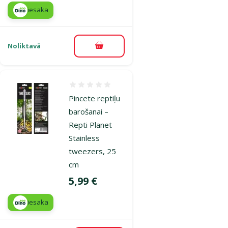
iesaka
Noliktavā
Pievienot grozam
Atsauksmes 0%
Pincete reptiļu
barošanai –
Repti Planet
Stainless
tweezers, 25
cm
Cena
5,99 €
iesaka