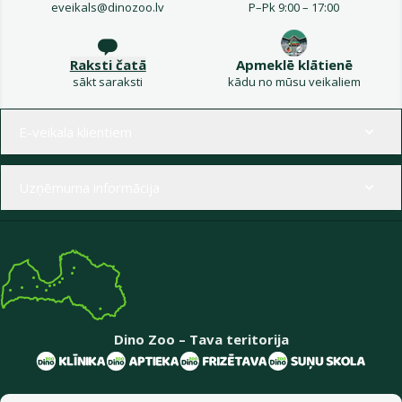
eveikals@dinozoo.lv
P–Pk 9:00 – 17:00
Raksti čatā
Apmeklē klātienē
sākt saraksti
kādu no mūsu veikaliem
Izvēlne kājenē
E-veikala klientiem
Uzņēmuma informācija
Dino Zoo – Tava teritorija