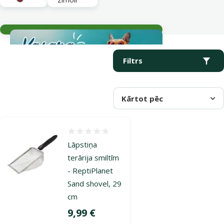
Aktuālie notikumi
Parametriskais filtrs
Atlasītie filtri
Produkti kategorijā Līdzekļi reptiļu audzēšanai
Filtrs
Kārtot pēc
Atsauksmes 0%
Lāpstiņa
terārija smiltīm
- ReptiPlanet
Sand shovel, 29
cm
Cena
9,99 €