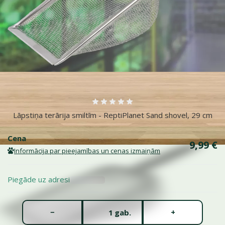
Vairāk fotogrāfiju
Atsauksmes 0%
Lāpstiņa terārija smiltīm - ReptiPlanet Sand shovel, 29 cm
Cena
9,99 €
Informācija par pieejamības un cenas izmaiņām
Piegāde uz adresi
Gabalu skaits *
−
+
gab.