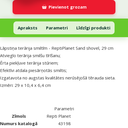
Pievienot grozam
Lāpstiņa terārija smiltīm - ReptiPlanet Sand shovel, 29 cm
Pievienot grozam
Apraksts
Parametri
Līdzīgi produkti
Uz lapas sākumu
superzoo.product.detail.content
Lāpstiņa terārija smiltīm - ReptiPlanet Sand shovel, 29 cm
Atvieglo terārija smilšu tīrīšanu;
Ērta piekļuve terārija stūriem;
Efektīvi atdala piesārņotās smiltis;
Izgatavota no augstas kvalitātes nerūsējošā tērauda sieta.
Izmēri: 29 x 10,4 x 6,4 cm
Parametri
Zīmols
Repti Planet
Numurs katalogā
43198