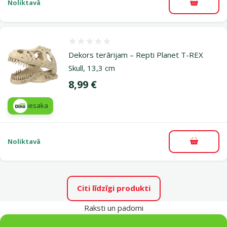
Noliktavā
Pievieno
Atsauksmes 0%
Dekors terārijam – Repti Planet T-REX
Skull, 13,3 cm
Cena
8,99 €
iesaka
Noliktavā
Pievieno
Citi līdzīgi produkti
Raksti un padomi