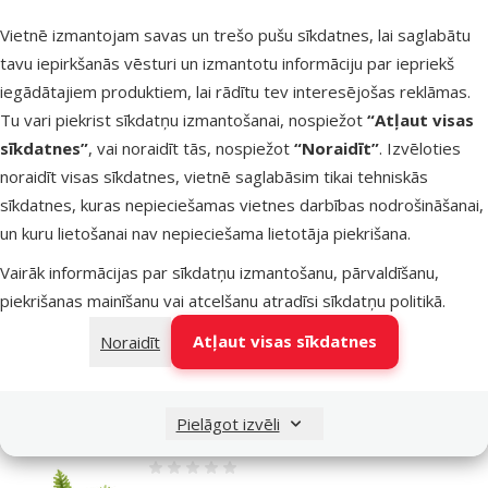
iemītniekam, par kura turēšanu vienmēr esi sapņojis.
Vietnē izmantojam savas un trešo pušu sīkdatnes, lai saglabātu
tavu iepirkšanās vēsturi un izmantotu informāciju par iepriekš
iegādātajiem produktiem, lai rādītu tev interesējošas reklāmas.
Iepriekšējā lapa
Nākamā lapa
Dodieties uz lapu 1
Dodieties uz lapu 2
Dodieties uz lapu 3
Dodieties uz lapu 4
Dodieties uz lapu 5
Dodieties uz lapu 6
Tu vari piekrist sīkdatņu izmantošanai, nospiežot
“Atļaut visas
Līdzīgi produkti
sīkdatnes”
, vai noraidīt tās, nospiežot
“Noraidīt”
. Izvēloties
noraidīt visas sīkdatnes, vietnē saglabāsim tikai tehniskās
Atsauksmes 0%
Dekors terārijam – Cork bark, S 15-30 cm
sīkdatnes, kuras nepieciešamas vietnes darbības nodrošināšanai,
Cena
un kuru lietošanai nav nepieciešama lietotāja piekrišana.
8,99 €
Vairāk informācijas par sīkdatņu izmantošanu, pārvaldīšanu,
piekrišanas mainīšanu vai atcelšanu atradīsi
sīkdatņu politikā
.
iesaka
Atļaut visas sīkdatnes
Noraidīt
Noliktavā
Pievieno
Pielāgot izvēli
Atsauksmes 0%