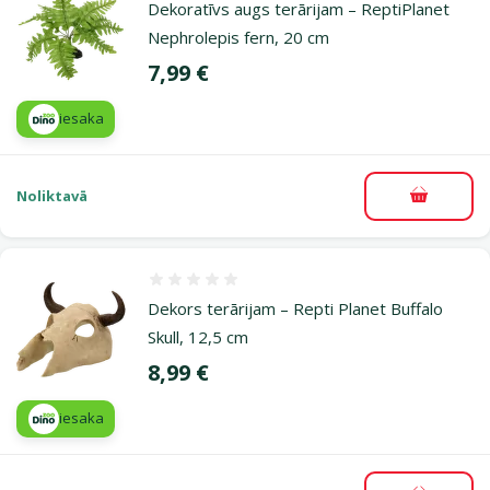
Dekoratīvs augs terārijam – ReptiPlanet
Nephrolepis fern, 20 cm
Cena
7,99 €
iesaka
Noliktavā
Pievieno
Atsauksmes 0%
Dekors terārijam – Repti Planet Buffalo
Skull, 12,5 cm
Cena
8,99 €
iesaka