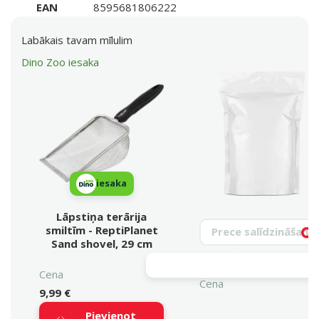
EAN
8595681806222
Labākais tavam mīlulim
Dino Zoo iesaka
iesaka
Lāpstiņa terārija
Meklēt produktu
smiltīm - ReptiPlanet
Vy
Sand shovel, 29 cm
Cena
Cena
9,99 €
Pievienot