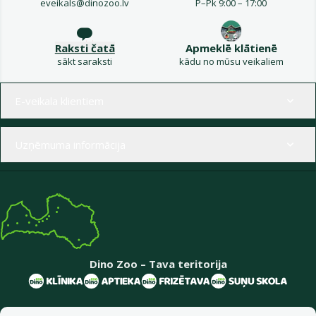
eveikals@dinozoo.lv
P–Pk 9:00 – 17:00
Raksti čatā
Apmeklē klātienē
sākt saraksti
kādu no mūsu veikaliem
Izvēlne kājenē
E-veikala klientiem
Uzņēmuma informācija
Dino Zoo – Tava teritorija