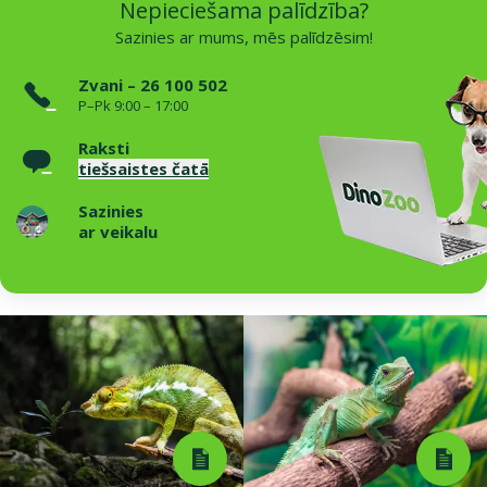
Nepieciešama palīdzība?
Sazinies ar mums, mēs palīdzēsim!
Zvani – 26 100 502
P–Pk 9:00 – 17:00
Raksti
tiešsaistes čatā
Sazinies
ar veikalu