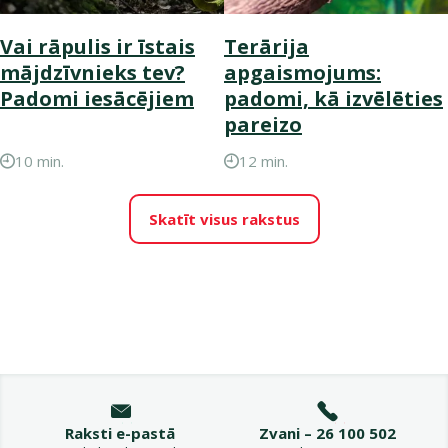
Vai rāpulis ir īstais
Terārija
mājdzīvnieks tev?
apgaismojums:
Padomi iesācējiem
padomi, kā izvēlēties
pareizo
10 min.
12 min.
Skatīt visus rakstus
Raksti e-pastā
Zvani – 26 100 502