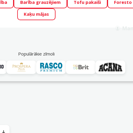
ība
Barība grauzējiem
Tofu pakaiši
Foresto
o Zoo piedāvā lieliskas cenas mīluļu TOP barībām! 🍖
→
Skat
Kaķu mājas
ADA ŪSAIŅI”!
Varbūt tieši Tavs mīlulis būs 2027. gada zvai
Man
Meklēt
als
Akciju piedāvājumi
Veikali
Pakalpojumi
P
39
Populārākie zīmoli