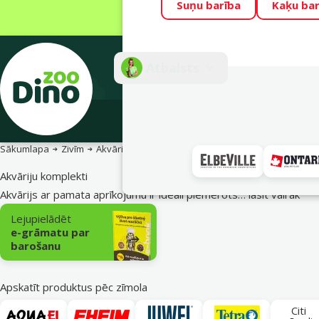
Suņu barība
Kaķu bar
Visu mēnesi Din
Fotokonkurss “G
Atbalsts
E-veik
Sākumlapa
Zivīm
Akvāriji un piederumi
Akvāriju komplekti
Akvāriju komplekti
Akvārijs ar pamata aprīkojumu ir ideāli piemērots…
lasīt vairāk
Apakškategorija
Lejupielādēt
e-grāmatu par
barošanu
Apskatīt produktus pēc zīmola
Citi