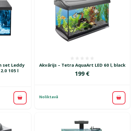
smes 0%
Atsauksmes 0%
m set Leddy
Akvārijs – Tetra AquaArt LED 60 l, black
2.0 105 l
Cena
199 €
Noliktavā
Pievi
Pievienot grozam