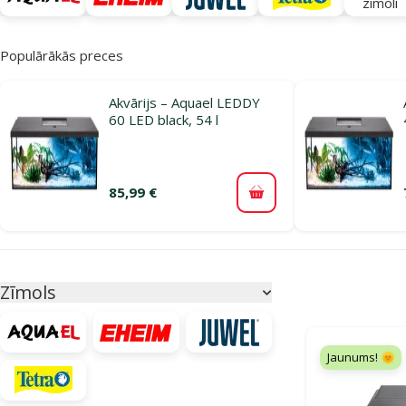
zīmoli
Populārākās preces
Akvārijs – Aquael LEDDY
60 LED black, 54 l
85,99 €
Pievienot grozam
Parametriskais filtrs
Atlasītie filtri
Zīmols
Produkti kategor
Jaunums! 🌞