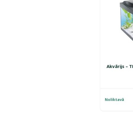
Akvārijs – T
Noliktavā