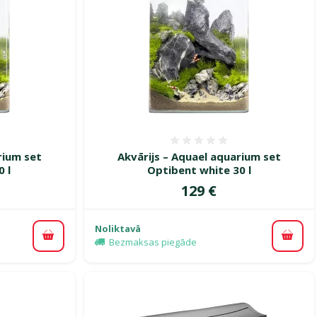
smes 0%
Atsauksmes 0%
rium set
Akvārijs – Aquael aquarium set
 l
Optibent white 30 l
Cena
129 €
Noliktavā
Pievienot grozam
Pievi
Bezmaksas piegāde