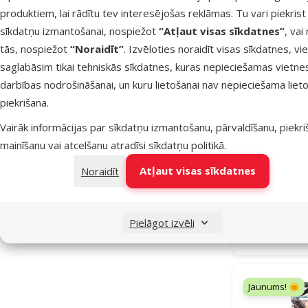
Ar panorāmas stiklu
1
produktiem, lai rādītu tev interesējošas reklāmas. Tu vari piekrist
sīkdatņu izmantošanai, nospiežot
“Atļaut visas sīkdatnes”
, vai
Klasisks
17
tās, nospiežot
“Noraidīt”
. Izvēloties noraidīt visas sīkdatnes, vi
Īpašie piedāvājumi
saglabāsim tikai tehniskās sīkdatnes, kuras nepieciešamas vietne
darbības nodrošināšanai, un kuru lietošanai nav nepieciešama lieto
Jaunumi!
10
piekrišana.
Mēneša lielā akcija
1
Vairāk informācijas par sīkdatņu izmantošanu, pārvaldīšanu, piekr
mainīšanu vai atcelšanu atradīsi
sīkdatņu politikā
.
Akvārijs
Ultras
Atļaut visas sīkdatnes
Noraidīt
Pielāgot izvēli
Noliktavā
Bezmaksas 
Jaunums! 🌞