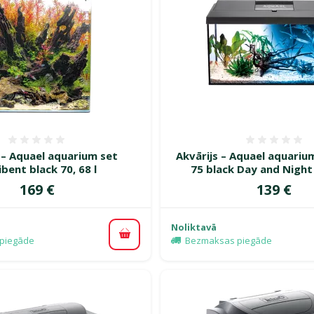
Atsauksmes 0%
Atsauk
 – Aquael aquarium set
Akvārijs – Aquael aquariu
bent black 70, 68 l
75 black Day and Night 
Cena
Cena
169 €
139 €
Noliktavā
Pievienot grozam
piegāde
Bezmaksas piegāde