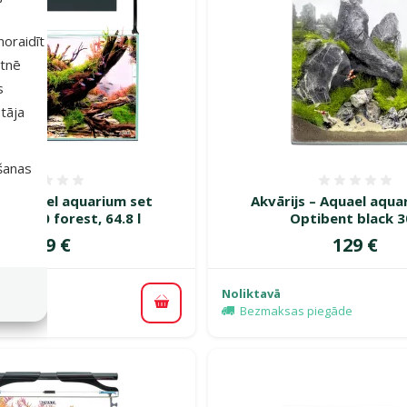
 noraidīt
etnē
s
tāja
išanas
Atsauksmes 0%
Atsauk
 – Aquael aquarium set
Akvārijs – Aquael aqua
cape 60 forest, 64.8 l
Optibent black 30
Cena
Cena
219 €
129 €
Noliktavā
Pievienot grozam
piegāde
Bezmaksas piegāde