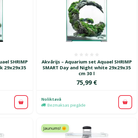
smes 0%
Atsauksmes 0%
quael SHRIMP
Akvārijs – Aquarium set Aquael SHRIMP
ck 29x29x35
SMART Day and Night white 29x29x35
cm 30 l
Cena
75,99 €
Noliktavā
Pievienot grozam
Pievi
Bezmaksas piegāde
Jaunums! 🌞