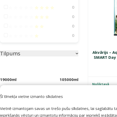
Atsauksmes 80%
0
Atsauksmes 60%
0
Atsauksmes 40%
0
Atsauksmes 20%
0
Akvārijs – 
Tilpums
SMART Day 
19000ml
105000ml
Noliktavā
Bezmaksas 
Krāsa
Šī tīmekļa vietne izmanto sīkdatnes
Balta
Koka krāsa
Melna
Vietnē izmantojam savas un trešo pušu sīkdatnes, lai saglabātu t
Jaunums! 🌞
Akvārija veids
iepirkšanās vēsturi un izmantotu informāciju par iepriekš iegādāt