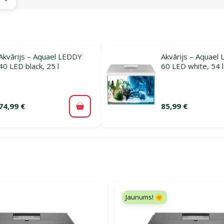
Akvārijs – Aquael LEDDY
Akvārijs – Aquael
40 LED black, 25 l
60 LED white, 54 l
74,99 €
85,99 €
Pievienot grozam
ijā Akvāriju komplekti
Jaunums! 🌞