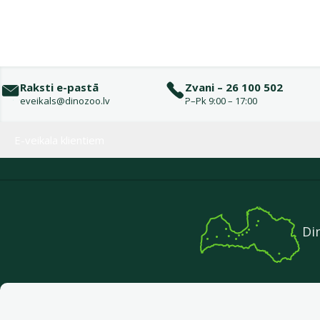
Raksti e-pastā
Zvani – 26 100 502
eveikals@dinozoo.lv
P–Pk 9:00 – 17:00
Izvēlne kājenē
E-veikala klientiem
Di