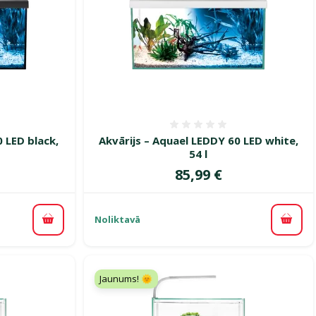
smes 0%
Atsauksmes 0%
 LED black,
Akvārijs – Aquael LEDDY 60 LED white,
54 l
Cena
85,99 €
Noliktavā
Pievienot grozam
Pievi
Jaunums! 🌞