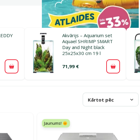
 LEDDY
Akvārijs – Aquarium set
Aquael SHRIMP SMART
Day and Night black
25x25x30 cm 19 l
71,99 €
Pievienot grozam
Pievienot 
Kārtot pēc
Jaunums! 🌞