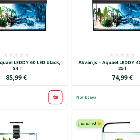
Atsauksmes 0%
Atsauk
Aquael LEDDY 60 LED black,
Akvārijs – Aquael LEDDY 40
54 l
25 l
Cena
Cena
85,99 €
74,99 €
Noliktavā
Pievienot grozam
Jaunums! 🌞