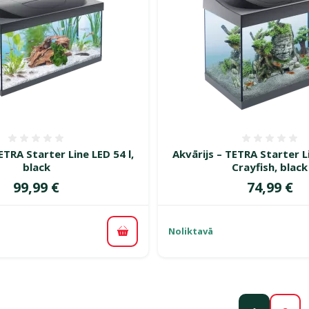
Atsauksmes 0%
Atsauk
ETRA Starter Line LED 54 l,
Akvārijs – TETRA Starter Li
black
Crayfish, black
Cena
Cena
99,99 €
74,99 €
Noliktavā
Pievienot grozam