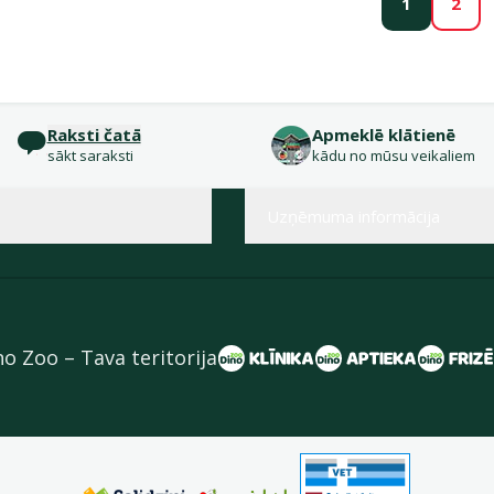
1
2
Raksti čatā
Apmeklē klātienē
sākt saraksti
kādu no mūsu veikaliem
Uzņēmuma informācija
no Zoo – Tava teritorija