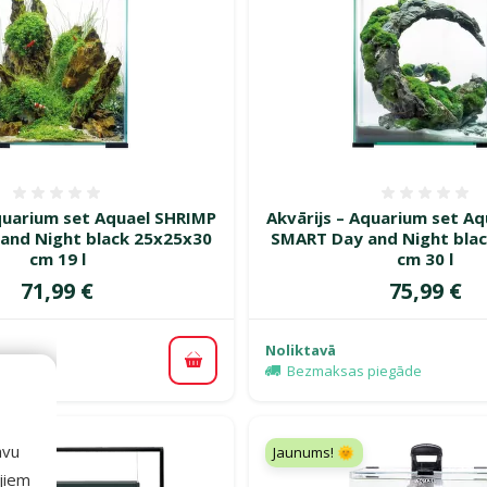
Atsauksmes 0%
Atsauk
Aquarium set Aquael SHRIMP
Akvārijs – Aquarium set A
and Night black 25x25x30
SMART Day and Night bla
cm 19 l
cm 30 l
Cena
Cena
71,99 €
75,99 €
Noliktavā
Pievienot grozam
piegāde
Bezmaksas piegāde
avu
Jaunums! 🌞
ajiem