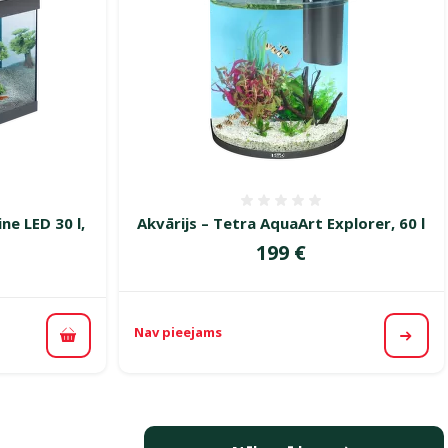
smes 0%
Atsauksmes 0%
ne LED 30 l,
Akvārijs – Tetra AquaArt Explorer, 60 l
Cena
199 €
Nav pieejams
Apska
Pievienot grozam