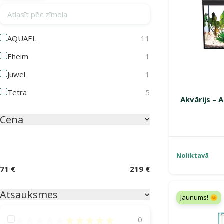
Atlasīt pēc zīmola
AQUAEL
11
Eheim
1
Juwel
1
Tetra
5
Akvārijs – 
Cena
Noliktavā
71 €
219 €
Atsauksmes
Jaunums! 🌞
Atsauksmes 100%
0