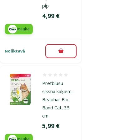
pip
Cena
4,99 €
iesaka
Noliktavā
Pievienot grozam
Atsauksmes 0%
Pretblusu
siksna kaķiem –
Beaphar Bio-
Band Cat, 35
cm
Cena
5,99 €
iesaka