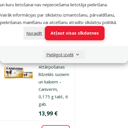
kaķiem –
un kuru lietošanai nav nepieciešama lietotāja piekrišana.
Drontal Nr. 2
Vairāk informācijas par sīkdatņu izmantošanu, pārvaldīšanu,
Cena
8,99 €
piekrišanas mainīšanu vai atcelšanu atradīsi
sīkdatņu politikā
.
Atļaut visas sīkdatnes
Noraidīt
Noliktavā
Pievienot grozam
Pielāgot izvēli
Atsauksmes 0%
Attārpošanas
līdzeklis suņiem
un kaķiem –
Caniverm,
0,175 g tabl., 6
gab.
Cena
13,99 €