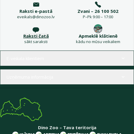
Raksti e-pastā
Zvani – 26 100 502
eveikals@dinozoo.lv
P–Pk 9:00 – 17:00
Raksti čatā
Apmeklē klātienē
sākt saraksti
kādu no mūsu veikaliem
Izvēlne kājenē
E-veikala klientiem
Uzņēmuma informācija
Dino Zoo – Tava teritorija