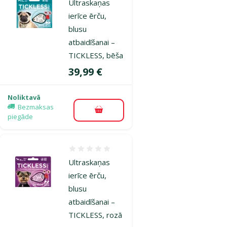
Ultraskaņas
ierīce ērču,
blusu
atbaidīšanai –
TICKLESS, bēša
Cena
39,99 €
Noliktavā
Bezmaksas
Pievienot grozam
piegāde
Atsauksmes 0%
Ultraskaņas
ierīce ērču,
blusu
atbaidīšanai –
TICKLESS, rozā