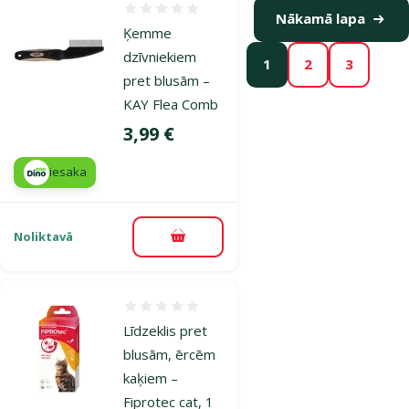
Atsauksmes 0%
Nākamā lapa
Ķemme
dzīvniekiem
1
2
3
pret blusām –
KAY Flea Comb
Cena
3,99 €
iesaka
Noliktavā
Pievienot grozam
Atsauksmes 0%
Līdzeklis pret
blusām, ērcēm
kaķiem –
Fiprotec cat, 1