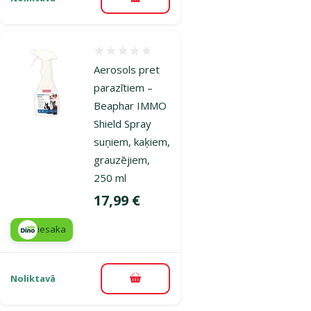
Pievienot grozam
Atsauksmes 0%
Aerosols pret
parazītiem –
Beaphar IMMO
Shield Spray
suņiem, kaķiem,
grauzējiem,
250 ml
Cena
17,99 €
iesaka
Noliktavā
Pievienot grozam