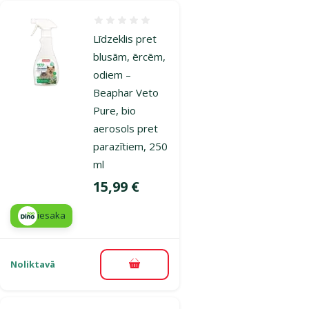
Atsauksmes 0%
Līdzeklis pret
blusām, ērcēm,
odiem –
Beaphar Veto
Pure, bio
aerosols pret
parazītiem, 250
ml
Cena
15,99 €
iesaka
Noliktavā
Pievienot grozam