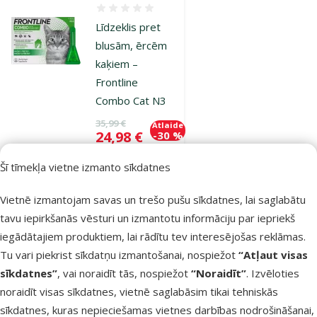
Atsauksmes 0%
Līdzeklis pret
blusām, ērcēm
kaķiem –
Frontline
Combo Cat N3
Oriģinālā cena
35,99 €
Atlaide
Cena
24,98 €
-30 %
Pasargā
Šī tīmekļa vietne izmanto sīkdatnes
mīluli 🕷️
Vietnē izmantojam savas un trešo pušu sīkdatnes, lai saglabātu
Noliktavā
tavu iepirkšanās vēsturi un izmantotu informāciju par iepriekš
Bezmaksas
iegādātajiem produktiem, lai rādītu tev interesējošas reklāmas.
Pievienot grozam
piegāde
Tu vari piekrist sīkdatņu izmantošanai, nospiežot
“Atļaut visas
sīkdatnes”
, vai noraidīt tās, nospiežot
“Noraidīt”
. Izvēloties
Atsauksmes 0%
noraidīt visas sīkdatnes, vietnē saglabāsim tikai tehniskās
Prettārpu zāles
sīkdatnes, kuras nepieciešamas vietnes darbības nodrošināšanai,