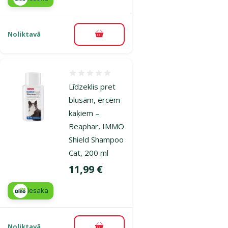
Noliktavā
Pievienot grozam
Atsauksmes 0%
L­īdzeklis pret
blusām, ērcēm
kaķiem –
Beaphar, IMMO
Shield Shampoo
Cat, 200 ml
Cena
11,99 €
iesaka
Noliktavā