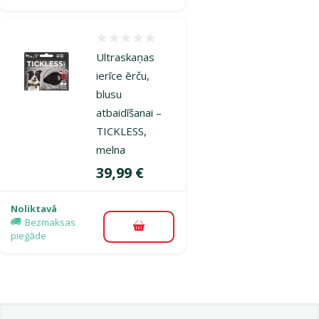
Atsauksmes 0%
Ultraskaņas
ierīce ērču,
blusu
atbaidīšanai –
TICKLESS,
melna
Cena
39,99 €
Noliktavā
Bezmaksas
Pievienot grozam
piegāde