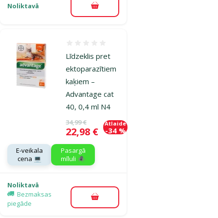
Noliktavā
Pievienot grozam
Atsauksmes 0%
Līdzeklis pret
ektoparazītiem
kaķiem –
Advantage cat
40, 0,4 ml N4
Oriģinālā cena
34,99 €
Atlaide
Cena
22,98 €
-34 %
E-veikala
Pasargā
cena 💻
mīluli 🕷️
Noliktavā
Bezmaksas
Pievienot grozam
piegāde