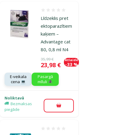
Atsauksmes 0%
Līdzeklis pret
ektoparazītiem
kaķiem –
Advantage cat
80, 0,8 ml N4
Oriģinālā cena
35,99 €
Atlaide
Cena
23,98 €
-33 %
E-veikala
Pasargā
cena 💻
mīluli 🕷️
Noliktavā
Bezmaksas
Pievienot grozam
piegāde
Atsauksmes 0%