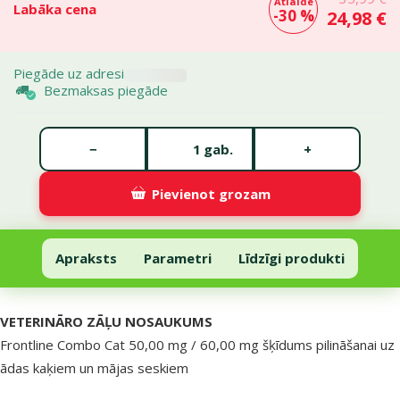
Atlaide
Labāka cena
-30 %
24,98 €
Piegāde uz adresi
Bezmaksas piegāde
Gabalu skaits *
−
+
gab.
Pievienot grozam
Līdzeklis pret blusām, ērcēm kaķiem – Frontline Combo Cat N3
Pievienot grozam
Apraksts
Parametri
Līdzīgi produkti
Uz lapas sākumu
superzoo.product.detail.content
VETERINĀRO ZĀĻU NOSAUKUMS
Frontline Combo Cat 50,00 mg / 60,00 mg šķīdums pilināšanai uz
ādas kaķiem un mājas seskiem