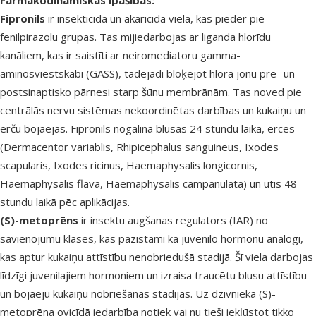
Farmakodinamiskās īpašības:
Fipronils
ir insekticīda un akaricīda viela, kas pieder pie
fenilpirazolu grupas. Tas mijiedarbojas ar liganda hlorīdu
kanāliem, kas ir saistīti ar neiromediatoru gamma-
aminosviestskābi (GASS), tādējādi bloķējot hlora jonu pre- un
postsinaptisko pārnesi starp šūnu membrānām. Tas noved pie
centrālās nervu sistēmas nekoordinētas darbības un kukaiņu un
ērču bojāejas. Fipronils nogalina blusas 24 stundu laikā, ērces
(
Dermacentor variablis, Rhipicephalus sanguineus, Ixodes
scapularis, Ixodes ricinus, Haemaphysalis longicornis,
Haemaphysalis flava, Haemaphysalis campanulata
) un utis 48
stundu laikā pēc aplikācijas.
(S)-metoprēns
ir insektu augšanas regulators (IAR) no
savienojumu klases,
kas pazīstami kā
juvenilo hormonu analogi,
kas aptur kukaiņu attīstību
nenobriedušā
stadijā. Šī viela darbojas
līdzīgi juvenilajiem hormoniem
un izraisa traucētu blusu
attīstību
un bojāeju
kukaiņu nobriešanas stadijās
.
Uz dzīvnieka
(S)-
metoprēna ovicīdā iedarbība notiek vai nu tieši iekļūstot tikko