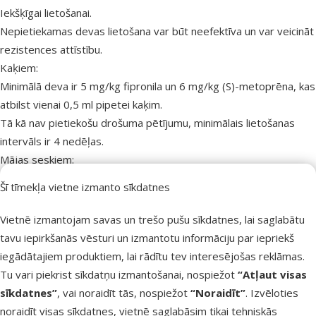
Iekšķīgai lietošanai.
Nepietiekamas devas lietošana var būt neefektīva un var veicināt
rezistences attīstību.
Kaķiem:
Minimālā deva ir 5 mg/kg fipronila un 6 mg/kg (S)-metoprēna, kas
atbilst vienai 0,5 ml pipetei kaķim.
Tā kā nav pietiekošu
drošuma
pētījumu, minimālais lietošanas
intervāls ir 4 nedēļas.
Mājas seskiem:
Deva ir 50 mg fipronila un 60 mg (S)-metoprēna, kas atbilst
Šī tīmekļa vietne izmanto sīkdatnes
vienai 0,5 ml pipetei mājas seskam.
Minimālais lietošanas intervāls ir 4 nedēļas.
Vietnē izmantojam savas un trešo pušu sīkdatnes, lai saglabātu
Ārstējot pret blusu un/vai ērču invāziju, lēmumu par atkārtotas
tavu iepirkšanās vēsturi un izmantotu informāciju par iepriekš
ārstēšanas nepieciešamību un biežumu jābalsta uz profesionālu
iegādātajiem produktiem, lai rādītu tev interesējošas reklāmas.
ieteikumu un jāņem vērā vietējā epidemioloģiskā situācija un
Tu vari piekrist sīkdatņu izmantošanai, nospiežot
“Atļaut visas
dzīvnieka dzīvesveids.
sīkdatnes”
, vai noraidīt tās, nospiežot
“Noraidīt”
. Izvēloties
Lietošanas metode:
noraidīt visas sīkdatnes, vietnē saglabāsim tikai tehniskās