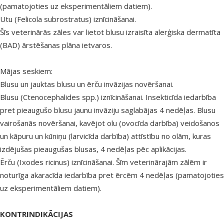
(pamatojoties uz eksperimentāliem datiem).
Utu (
Felicola subrostratus
) iznīcināšanai.
Šīs veterinārās zāles var lietot blusu izraisīta alerģiska dermatīta
(BAD) ārstēšanas plāna ietvaros.
Mājas seskiem:
Blusu un jauktas blusu un ērču invāzijas novēršanai.
Blusu (
Ctenocephalides
spp.) iznīcināšanai. Insekticīda iedarbība
pret pieaugušo blusu jaunu invāziju saglabājas 4 nedēļas. Blusu
vairošanās novēršanai, kavējot olu (ovocīda darbība) veidošanos
un kāpuru un kūniņu (larvicīda darbība) attīstību no olām, kuras
izdējušas pieaugušas blusas, 4 nedēļas pēc aplikācijas.
Ērču (
Ixodes ricinus
) iznīcināšanai. Šīm veterinārajām zālēm ir
noturīga akaracīda iedarbība pret ērcēm 4 nedēļas (pamatojoties
uz eksperimentāliem datiem).
KONTRINDIKĀCIJAS