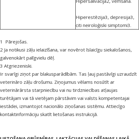
Hipersalivācija2, vemšana.
Hiperestēzija3, depresija3,
citi neiroloģiski simptomi3.
1 Pārejošas.
2 Ja notikusi zāļu ielaizīšana, var novērot īslaicīgu siekalošanos,
galvenokārt palīgvielu dēļ.
3 Atgriezeniski.
Ir svarīgi ziņot par blakusparādībām. Tas ļauj pastāvīgi uzraudzīt
veterināro zāļu drošumu. Ziņojumus vēlams nosūtīt ar
veterinārārsta starpniecību vai nu tirdzniecības atļaujas
turētājam vai tā vietējam pārstāvim vai valsts kompetentajai
iestādei, izmantojot nacionālo ziņošanas sistēmu. Attiecīgo
kontaktinformāciju skatīt lietošanas instrukcijā.
LIETOŠANA GRŪSNĪBAS, LAKTĀCIJAS VAI DĒŠANAS LAIKĀ