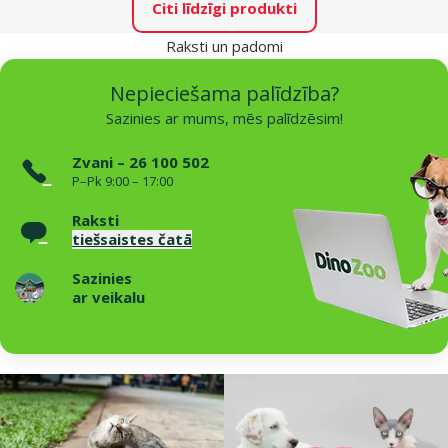
Citi līdzīgi produkti
Raksti un padomi
Nepieciešama palīdzība?
Sazinies ar mums, mēs palīdzēsim!
Zvani – 26 100 502
P–Pk 9:00 – 17:00
Raksti
tiešsaistes čatā
Sazinies
ar veikalu