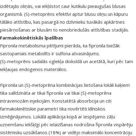
izdētajās oliņās, vai iekļūstot caur kutikulu pieaugušas blusas
organismā. (S)-metoprēns efektīvi aptur blusu oliņu un kāpuru
tālāko attīstību, kas pasargā no dzīvnieku tuvākās apkārtnes
piesārņošanas ar blusām to
nenobriedušās
attīstības stadijās.
Farmakokinētiskās īpašības
Fipronila metabolisma
pētījumi pierāda
,
ka
fipronila biežāk
sastopamais metabolīts ir sulfona atvasinājums.
(S)-metoprēns sadalās oglekļa dioksīdā un acetātā, kuri pēc tam
iekļaujas endogenos materiālos.
Fipronila un (S)-metoprēna kombinācijas lietošana lokāli kaķiem
tika salīdzināta ar tikai fipronila vai tikai (S)-metoprēna
intravenozām injekcijām. Konstatētā absorbcija un citi
farmakokinētiskie parametri tika novērtēti klīniskos
izmēģinājumos. Lokālā aplikācija kopā ar iespējamo zāļu
uzņemšanu iekšķīgi pēc ielaizīšanas nodrošina fipronila
vispārēju
sistēmisku uzsūkšanos
(18%) ar
vidējo
maksimālo koncentrāciju