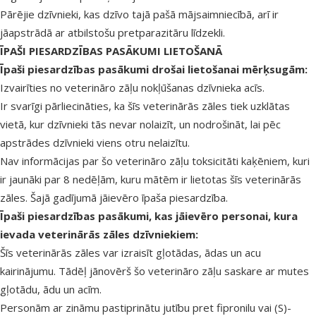
Pārējie dzīvnieki, kas dzīvo tajā pašā mājsaimniecībā, arī ir
jāapstrādā ar atbilstošu pretparazitāru līdzekli.
ĪPAŠI PIESARDZĪBAS PASĀKUMI LIETOŠANĀ
Īpaši piesardzības pasākumi drošai lietošanai mērķsugām:
Izvairīties no veterināro zāļu nokļūšanas dzīvnieka acīs.
Ir svarīgi pārliecināties, ka šīs veterinārās zāles tiek uzklātas
vietā, kur dzīvnieki tās nevar nolaizīt, un nodrošināt, lai pēc
apstrādes dzīvnieki viens otru nelaizītu.
Nav informācijas par šo veterināro zāļu toksicitāti kaķēniem, kuri
ir jaunāki par 8 nedēļām, kuru mātēm ir lietotas šīs veterinārās
zāles. Šajā gadījumā jāievēro īpaša piesardzība.
Īpaši piesardzības pasākumi, kas jāievēro personai, kura
ievada veterinārās zāles dzīvniekiem:
Šīs veterinārās zāles var izraisīt gļotādas, ādas un acu
kairinājumu. Tādēļ jānovērš šo veterināro zāļu saskare ar mutes
gļotādu, ādu un acīm.
Personām ar zināmu pastiprinātu jutību pret fipronilu vai (S)-