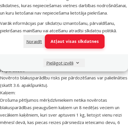
Turēt pipeti vertikāli. Uzsist pa pipetes šaurāko daļu, lai
sīkdatnes, kuras nepieciešamas vietnes darbības nodrošināšanai,
nodrošinātu, ka saturs atrodas pipetes paplašinātajā daļā.
un kuru lietošanai nav nepieciešama lietotāja piekrišana.
Nolauzt pipetes galu. Pašķirt dzīvnieka apmatojumu uz muguras
Vairāk informācijas par sīkdatņu izmantošanu, pārvaldīšanu,
starp kakla pamatni un lāpstiņām līdz redzama āda. Novietot
piekrišanas mainīšanu vai atcelšanu atradīsi
sīkdatņu politikā
.
pipetes galu uz ādas un saspiest pipeti vairākas reizes, lai
iztukšotu tās saturu pilnībā un tieši uz ādas vienā punktā.
Atļaut visas sīkdatnes
Noraidīt
PĀRDOZĒŠANA (SIMPTOMI, RĪCĪBA ĀRKĀRTAS SITUĀCIJĀ,
Pielāgot izvēli
ANTIDOTI)
Nepārdozēt.
Novēroto blakusparādību risks pie pārdozēšanas var palielināties
(skatīt 3.6. apakšpunktu).
Kaķiem:
Drošuma pētījumos mērķdzīvniekiem netika novērotas
blakusparādības pieaugušiem kaķiem un 8 nedēļas veciem un
vecākiem kaķēniem, kuri sver aptuveni 1 kg, lietojot vienu reizi
mēnesī devā,
kas piecas reizes pārsniedza ieteicamo devu
, 6