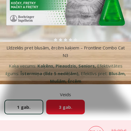
Atsauksmes 0%
Līdzeklis pret blusām, ērcēm kaķiem – Frontline Combo Cat
N3
Kaķa vecums:
Kaķēns, Pieaudzis, Seniors,
Efektivitātes
ilgums:
Īstermiņa (līdz 5 nedēļām),
Efektīvs pret:
Blusām,
Mušām, Ērcēm
Veids
1 gab.
3 gab.
35,99 €