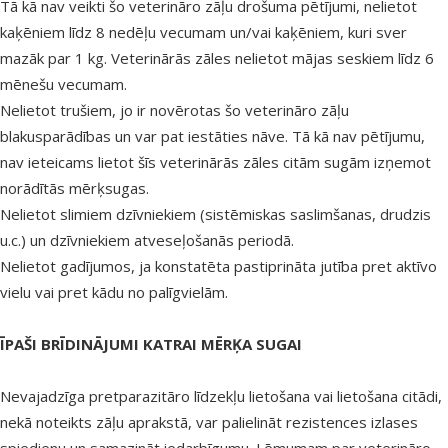
Tā kā nav veikti šo veterināro zāļu drošuma pētījumi, nelietot
kaķēniem līdz 8 nedēļu vecumam un/vai kaķēniem, kuri sver
mazāk par 1 kg. Veterinārās zāles nelietot mājas seskiem līdz 6
mēnešu vecumam.
Nelietot trušiem, jo ir novērotas šo veterināro zāļu
blakusparādības un var pat iestāties nāve.
Tā kā nav pētījumu,
nav ieteicams lietot šīs
veterinārās
zāles citām sugām izņemot
norādītās mērķsugas.
Nelietot slimiem dzīvniekiem (sistēmiskas saslimšanas, drudzis
u.c.) un dzīvniekiem atveseļošanās periodā.
Nelietot gadījumos, ja konstatēta pastiprināta jutība pret aktīvo
vielu vai pret kādu no palīgvielām.
ĪPAŠI BRĪDINĀJUMI KATRAI MĒRĶA SUGAI
Nevajadzīga pretparazitāro līdzekļu lietošana vai lietošana citādi,
nekā noteikts zāļu aprakstā, var palielināt rezistences izlases