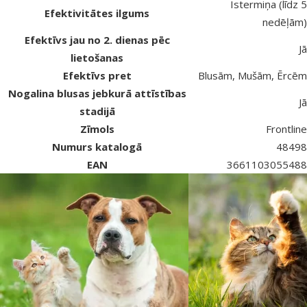
Īstermiņa (līdz 5
Efektivitātes ilgums
nedēļām)
Efektīvs jau no 2. dienas pēc
Jā
lietošanas
Efektīvs pret
Blusām, Mušām, Ērcēm
Nogalina blusas jebkurā attīstības
Jā
stadijā
Zīmols
Frontline
Numurs katalogā
48498
EAN
3661103055488