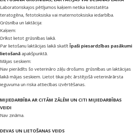
Laboratoriskajos pētījumos kaķiem netika konstatēta
teratogēna, fetotoksiska vai maternotoksiska iedarbība.
Grūsnība un laktācija:
Kaķiem:
Drīkst lietot grūsnības laikā.
Par lietošanu laktācijas laikā skatīt
Īpaši piesardzības pasākumi
lietošanā
apakšpunktā.
Mājas seskiem:
Nav pierādīts šo veterināro zāļu drošums grūsnības un laktācijas
laikā mājas seskiem. Lietot tikai pēc ārstējošā veterinārārsta
ieguvuma un riska attiecības izvērtēšanas.
MIJIEDARBĪBA AR CITĀM ZĀLĒM UN CITI MIJIEDARBĪBAS
VEIDI
Nav zināma.
DEVAS UN LIETOŠANAS VEIDS