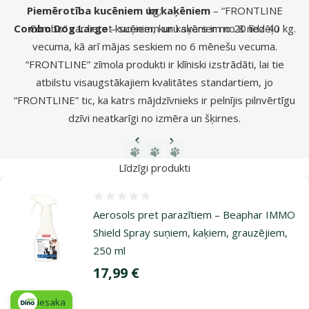
Piemērotība kucēniem un kaķēniem
kg;
– “FRONTLINE
Combo Dog Large
Combo” var lietot kucēniem un kaķēniem no 8 nedēļu
– suņiem, kuru svars ir no 20 līdz 40 kg.
vecuma, kā arī mājas seskiem no 6 mēnešu vecuma.
“FRONTLINE” zīmola produkti ir klīniski izstrādāti, lai tie
atbilstu visaugstākajiem kvalitātes standartiem, jo
“FRONTLINE” tic, ka katrs mājdzīvnieks ir pelnījis pilnvērtīgu
dzīvi neatkarīgi no izmēra un šķirnes.
Iepriekšējā lapa
Nākamā lapa
Dodieties uz lapu 1
Dodieties uz lapu 2
Dodieties uz lapu 3
Līdzīgi produkti
Atsauksmes 0%
Aerosols pret parazītiem – Beaphar IMMO
Shield Spray suņiem, kaķiem, grauzējiem,
250 ml
Cena
17,99 €
iesaka