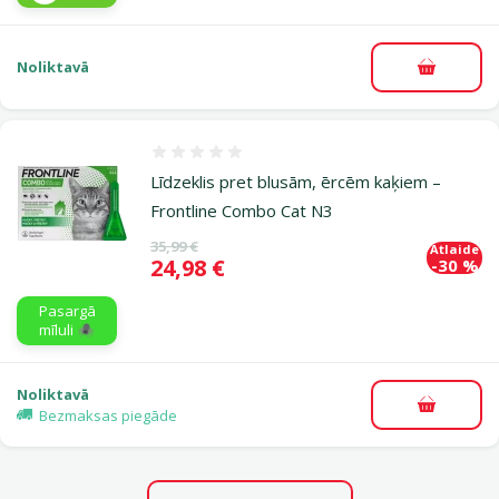
Noliktavā
Pievieno
Atsauksmes 0%
Līdzeklis pret blusām, ērcēm kaķiem –
Frontline Combo Cat N3
Oriģinālā cena
35,99 €
Atlaide
Cena
24,98 €
-30 %
Pasargā
mīluli 🕷️
Noliktavā
Pievieno
Bezmaksas piegāde