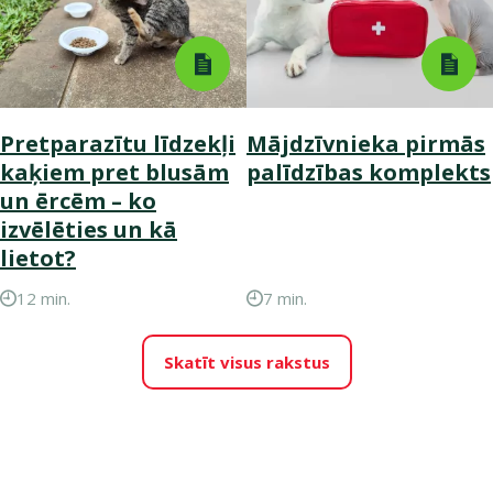
Pretparazītu līdzekļi
Mājdzīvnieka pirmās
kaķiem pret blusām
palīdzības komplekts
un ērcēm – ko
izvēlēties un kā
lietot?
12 min.
7 min.
Skatīt visus rakstus