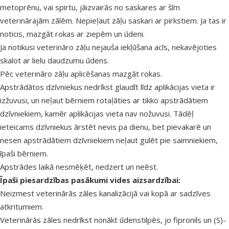
metoprēnu, vai spirtu, jāizvairās no saskares ar šīm
veterinārajām zālēm. Nepieļaut zāļu saskari ar pirkstiem. Ja tas ir
noticis, mazgāt rokas ar ziepēm un ūdeni.
Ja notikusi veterināro zāļu nejauša iekļūšana acīs, nekavējoties
skalot ar lielu daudzumu ūdens.
Pēc veterināro zāļu aplicēšanas mazgāt rokas.
Apstrādātos dzīvniekus nedrīkst glaudīt līdz aplikācijas vieta ir
izžuvusi, un neļaut bērniem rotaļāties ar tikko apstrādātiem
dzīvniekiem, kamēr aplikācijas vieta nav nožuvusi. Tādēļ
ieteicams dzīvniekus ārstēt nevis pa dienu, bet pievakarē un
nesen apstrādātiem dzīvniekiem neļaut gulēt pie saimniekiem,
īpaši bērniem.
Apstrādes laikā nesmēķēt, nedzert un neēst.
Īpaši piesardzības pasākumi vides aizsardzībai:
Neizmest veterinārās zāles kanalizācijā vai kopā ar sadzīves
atkritumiem.
Veterinārās zāles nedrīkst nonākt ūdenstilpēs, jo fipronils un (S)-