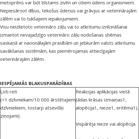
metoprēns var būt bīstams zivīm un citiem ūdens organismiem.
Nepiesārņot dīķus, tekošus ūdeņus vai grāvjus ar veterinārajām
zālēm vai to tukšajiem iepakojumiem.
Visu neizlietoto veterināro zāļu vai to atkritumu iznīcināšanai
izmantot nevajadzīgo veterināro zāļu nodošanas shēmas
saskaņā ar
nacionālajām
prasībām un jebkurām valsts
atkritumu
savākšanas sistēmām, kas piemērojamas attiecīgajām
veterinārajām zālēm.
IESPĒJAMĀS BLAKUSPARĀDĪBAS
Ļoti reti
Reakcijas aplikācijas vietā
(<1 dzīvniekam/10 000 ārstētajiem
(ādas krāsas izmaiņas1,
dzīvniekiem, tostarp atsevišķi
alopēcija1, nieze1, eritēma1).
ziņojumi):
Vispārēja nieze vai alopēcija.