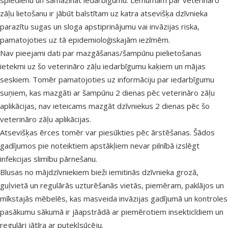
spiedienu un samazināt iedarbīgumu. Lēmumam par veterināro
zāļu lietošanu ir jābūt balstītam uz katra atsevišķa dzīvnieka
parazītu sugas un sloga apstiprinājumu vai invāzijas riska,
pamatojoties uz tā epidemioloģiskajām iezīmēm.
Nav pieejami dati par mazgāšanas/šampūnu pielietošanas
ietekmi uz šo veterināro zāļu iedarbīgumu kaķiem un mājas
seskiem. Tomēr pamatojoties uz informāciju par iedarbīgumu
suņiem, kas mazgāti ar šampūnu 2 dienas pēc veterināro zāļu
aplikācijas, nav ieteicams mazgāt dzīvniekus 2 dienas pēc šo
veterināro zāļu aplikācijas.
Atsevišķas ērces tomēr var piesūkties pēc ārstēšanas.
Šādos
gadījumos pie noteiktiem apstākļiem
nevar pilnībā izslēgt
infekcijas slimību pārnešanu.
Blusas no mājdzīvniekiem bieži iemitinās dzīvnieka grozā,
guļvietā un regulārās uzturēšanās vietās, piemēram, paklājos un
mīkstajās mēbelēs, kas masveida invāzijas gadījumā un kontroles
pasākumu sākumā ir jāapstrādā ar piemērotiem insekticīdiem un
regulāri jātīra ar putekļsūcēju.