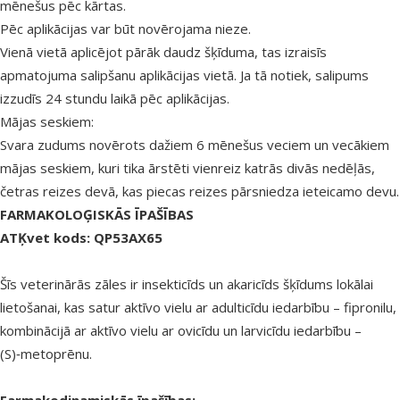
mēnešus pēc kārtas.
Pēc aplikācijas var būt novērojama nieze.
Vienā vietā aplicējot pārāk daudz šķīduma, tas izraisīs
apmatojuma salipšanu aplikācijas vietā. Ja tā notiek, salipums
izzudīs 24 stundu laikā pēc aplikācijas.
Mājas seskiem:
Svara zudums novērots dažiem 6 mēnešus veciem un vecākiem
mājas seskiem, kuri tika ārstēti vienreiz katrās divās nedēļās,
četras reizes devā, kas piecas reizes pārsniedza ieteicamo devu.
FARMAKOLOĢISKĀS ĪPAŠĪBAS
ATĶvet kods:
QP53AX65
Šīs veterinārās zāles ir insekticīds un akaricīds šķīdums lokālai
lietošanai, kas satur aktīvo vielu ar adulticīdu iedarbību – fipronilu,
kombinācijā ar aktīvo vielu ar ovicīdu un larvicīdu iedarbību –
(S)‑metoprēnu.