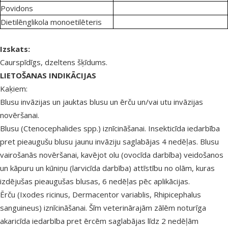
Povidons
Dietilēnglikola monoetilēteris
Izskats:
Caurspīdīgs, dzeltens šķīdums
.
LIETOŠANAS INDIKĀCIJAS
Kaķiem:
Blusu invāzijas un jauktas blusu un ērču un/vai utu invāzijas
novēršanai.
Blusu
(Ctenocephalides
spp.
)
iznīcināšanai. Insekticīda iedarbība
pret pieaugušu blusu jaunu invāziju saglabājas 4 nedēļas. Blusu
vairošanās novēršanai, kavējot olu (ovocīda darbība) veidošanos
un kāpuru un kūniņu (larvicīda darbība) attīstību no olām, kuras
izdējušas pieaugušas blusas, 6 nedēļas pēc aplikācijas.
Ērču
(Ixodes ricinus, Dermacentor variablis, Rhipicephalus
sanguineus)
iznīcināšanai. Šīm veterinārajām zālēm noturīga
akaricīda iedarbība pret ērcēm saglabājas līdz 2 nedēļām