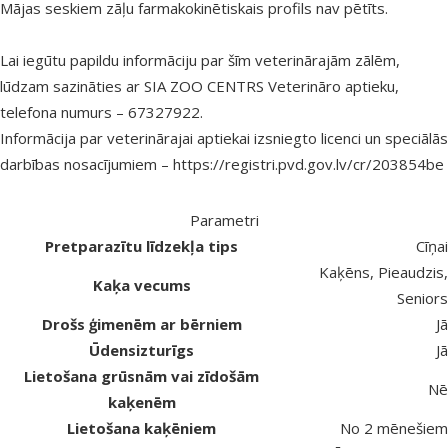
Mājas seskiem zāļu farmakokinētiskais profils nav pētīts.
Lai iegūtu papildu informāciju par šīm veterinārajām zālēm,
lūdzam sazināties ar SIA ZOO CENTRS Veterināro aptieku,
telefona numurs – 67327922.
Informācija par veterinārajai aptiekai izsniegto licenci un speciālās
darbības nosacījumiem –
https://registri.pvd.gov.lv/cr/203854be
Parametri
Pretparazītu līdzekļa tips
Cīņai
Kaķēns, Pieaudzis,
Kaķa vecums
Seniors
Drošs ģimenēm ar bērniem
Jā
Ūdensizturīgs
Jā
Lietošana grūsnām vai zīdošām
Nē
kaķenēm
Lietošana kaķēniem
No 2 mēnešiem