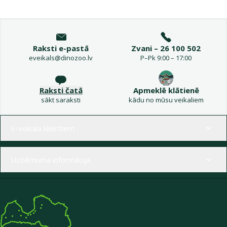
Raksti e-pastā
Zvani – 26 100 502
eveikals@dinozoo.lv
P–Pk 9:00 – 17:00
Raksti čatā
Apmeklē klātienē
sākt saraksti
kādu no mūsu veikaliem
Izvēlne kājenē
E-veikala klientiem
Uzņēmuma informācija