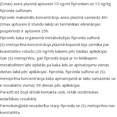
(Cmax) asins plazmā aptuveni 10 ng/ml fipronilam un 13 ng/kg
fipronila sulfonam.
Fipronils maksimālo koncentrāciju asins plazmā sasniedz ātri
(tmax aptuveni 6 stundu laikā) un
terminālais
eliminācijas
pusperiods ir aptuveni 25h.
Fipronils kaķa organismā metabolizējas fipronila sulfonā.
(S)-metoprēna koncentrācija
plazmā kopumā bija
zemāka par
kvantitatīvo
robežu
(20 ng/ml) kaķiem pēc lokālas aplikācijas.
Gan (S)-metoprēns, gan fipronils kopā ar to
lielākajiem
metabolītiem labi izplatās pa kaķa ādu un apmatojumu vienas
dienas laikā pēc aplikācijas. Fipronila, fipronila sulfona un (S)-
metoprēna koncentrācija kaķa apmatojumā ar laiku samazinās un
ir
nosakāms vismaz
59 dienas pēc aplikācijas.
Parazīti iet bojā drīzāk kontakta ceļā, retāk sistēmiskas
iedarbības rezultātā.
Farmokoloģiskā nesaderība starp fipronilu un (S)-metoprēnu nav
konstatēta.