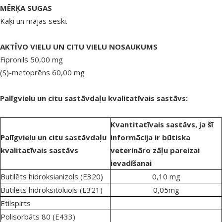
MĒRĶA SUGAS
Kaķi un mājas seski.
AKTĪVO VIELU UN CITU VIELU NOSAUKUMS
Fipronils 50,00 mg
(S)-metoprēns 60,00 mg
Palīgvielu un citu sastāvdaļu kvalitatīvais sastāvs:
Kvantitatīvais sastāvs, ja šī
Palīgvielu un citu sastāvdaļu
informācija ir būtiska
kvalitatīvais sastāvs
veterināro zāļu pareizai
ievadīšanai
Butilēts hidroksianizols (E320)
0,10 mg
Butilēts hidroksitoluols (E321)
0,05mg
Etilspirts
Polisorbāts 80 (E433)