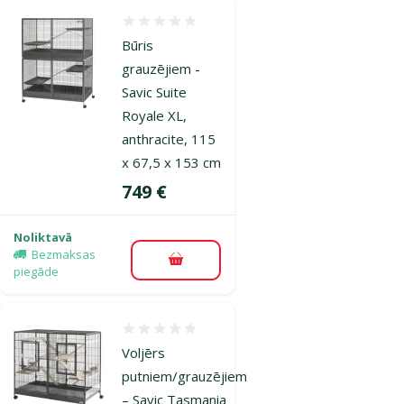
Atsauksmes 0%
Būris
grauzējiem -
Savic Suite
Royale XL,
anthracite, 115
x 67,5 x 153 cm
Cena
749 €
Noliktavā
Bezmaksas
Pievienot grozam
piegāde
Atsauksmes 0%
Voljērs
putniem/grauzējiem
– Savic Tasmania