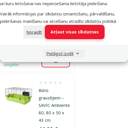
grauzējiem –
un kuru lietošanai nav nepieciešama lietotāja piekrišana.
Savic Habitat
Vairāk informācijas par sīkdatņu izmantošanu, pārvaldīšanu,
Metro, 52,5 x
piekrišanas mainīšanu vai atcelšanu atradīsi
sīkdatņu politikā
.
52 x 26 cm
Atļaut visas sīkdatnes
Noraidīt
Oriģinālā cena
89,99 €
Atlaide
Cena
64,98 €
-27 %
Pielāgot izvēli
Noliktavā
Bezmaksas
Pievienot grozam
piegāde
Atsauksmes 0%
Būris
grauzējiem –
SAVIC Ambiente
80, 80 x 50 x
43 cm