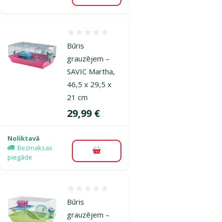
Atsauksmes 0%
Būris
grauzējem –
SAVIC Martha,
46,5 x 29,5 x
21 cm
Cena
29,99 €
Noliktavā
Bezmaksas
Pievienot grozam
piegāde
Atsauksmes 0%
Būris
grauzējem –