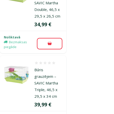
SAVIC Martha
Double, 46,5 x
29,5 x 26,5 cm
Cena
34,99 €
Noliktavā
Bezmaksas
Pievienot grozam
piegāde
Atsauksmes 0%
Būris
grauzējem –
SAVIC Martha
Triple, 46,5 x
29,5 x 34 cm
Cena
39,99 €