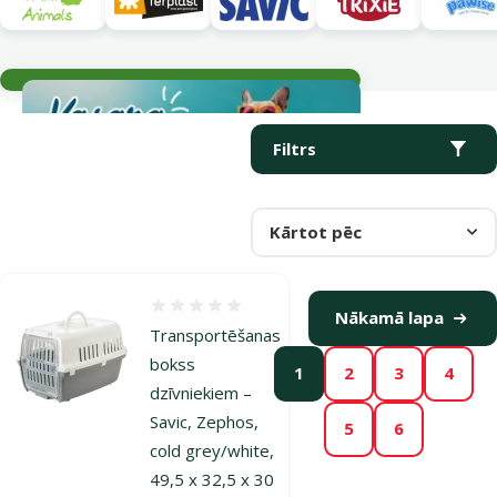
Aktuālie notikumi
Parametriskais filtrs
Atlasītie filtri
Produkti kategorijā Grauzēju būri un transportēšanas boksi
Filtrs
Kārtot pēc
Atsauksmes 0%
Nākamā lapa
Transportēšanas
bokss
1
2
3
4
dzīvniekiem –
Savic, Zephos,
5
6
cold grey/white,
49,5 x 32,5 x 30