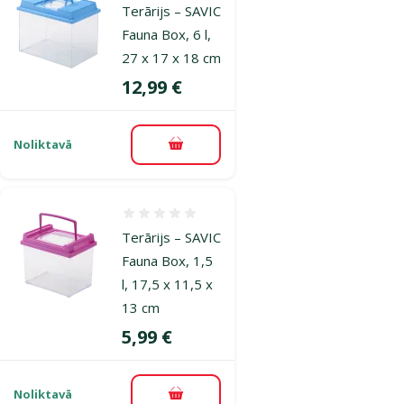
Terārijs – SAVIC
Fauna Box, 6 l,
27 x 17 x 18 cm
Cena
12,99 €
Noliktavā
Pievienot grozam
Atsauksmes 0%
Terārijs – SAVIC
Fauna Box, 1,5
l, 17,5 x 11,5 x
13 cm
Cena
5,99 €
Noliktavā
Pievienot grozam