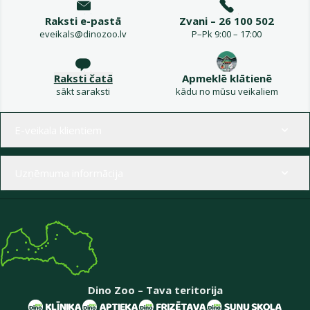
Raksti e-pastā
Zvani – 26 100 502
eveikals@dinozoo.lv
P–Pk 9:00 – 17:00
Raksti čatā
Apmeklē klātienē
sākt saraksti
kādu no mūsu veikaliem
Izvēlne kājenē
E-veikala klientiem
Uzņēmuma informācija
Dino Zoo – Tava teritorija