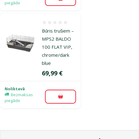
Pievienot grozam
piegāde
Atsauksmes 0%
Būris trušiem –
MPS2 BALDO
100 FLAT VIP,
chrome/dark
blue
Cena
69,99 €
Noliktavā
Bezmaksas
Pievienot grozam
piegāde