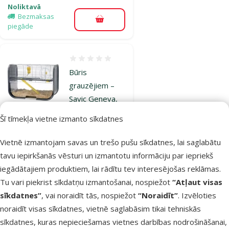
Noliktavā
Bezmaksas
Pievienot grozam
piegāde
Atsauksmes 0%
Būris
grauzējiem –
Savic Geneva,
60 x 29 x 44 cm
Šī tīmekļa vietne izmanto sīkdatnes
Cena
89,99 €
Vietnē izmantojam savas un trešo pušu sīkdatnes, lai saglabātu
Noliktavā
tavu iepirkšanās vēsturi un izmantotu informāciju par iepriekš
Bezmaksas
iegādātajiem produktiem, lai rādītu tev interesējošas reklāmas.
Pievienot grozam
piegāde
Tu vari piekrist sīkdatņu izmantošanai, nospiežot
“Atļaut visas
sīkdatnes”
, vai noraidīt tās, nospiežot
“Noraidīt”
. Izvēloties
noraidīt visas sīkdatnes, vietnē saglabāsim tikai tehniskās
Atsauksmes 0%
Būris
sīkdatnes, kuras nepieciešamas vietnes darbības nodrošināšanai,