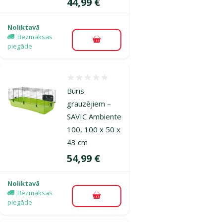
Cena
44,99 €
Noliktavā
Bezmaksas
Pievienot grozam
piegāde
Atsauksmes 0%
Būris
grauzējiem –
SAVIC Ambiente
100, 100 x 50 x
43 cm
Cena
54,99 €
Noliktavā
Bezmaksas
Pievienot grozam
piegāde