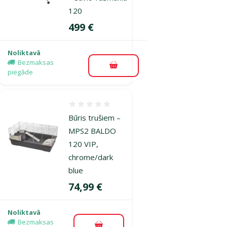
120
Cena
499 €
Noliktavā
Bezmaksas
Pievienot grozam
piegāde
Atsauksmes 0%
Būris trušiem –
MPS2 BALDO
120 VIP,
chrome/dark
blue
Cena
74,99 €
Noliktavā
Bezmaksas