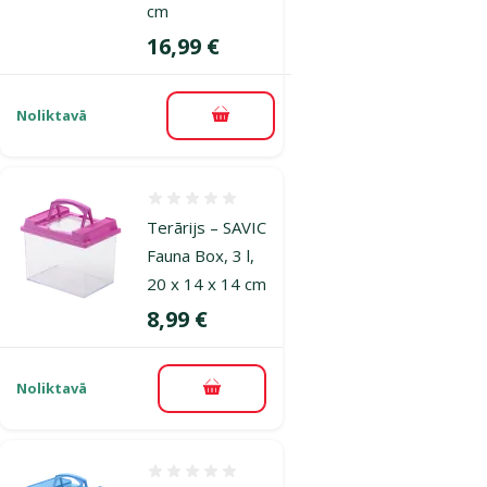
cm
Cena
16,99 €
Noliktavā
Pievienot grozam
Atsauksmes 0%
Terārijs – SAVIC
Fauna Box, 3 l,
20 x 14 x 14 cm
Cena
8,99 €
Noliktavā
Pievienot grozam
Atsauksmes 0%