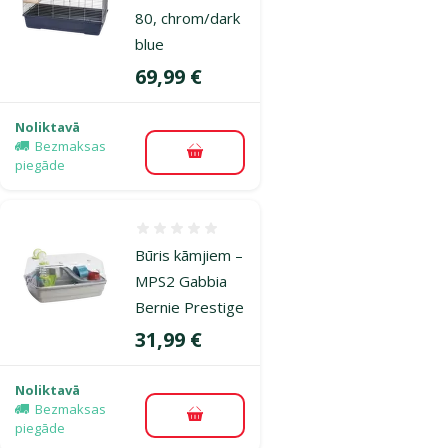
80, chrom/dark
blue
Cena
69,99 €
Noliktavā
Bezmaksas
Pievienot grozam
piegāde
Atsauksmes 0%
Būris kāmjiem –
MPS2 Gabbia
Bernie Prestige
Cena
31,99 €
Noliktavā
Bezmaksas
Pievienot grozam
piegāde