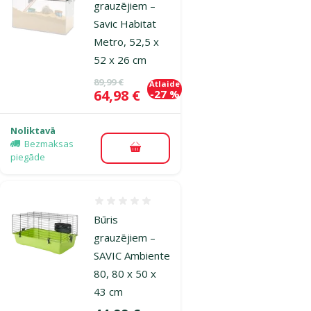
grauzējiem –
Savic Habitat
Metro, 52,5 x
52 x 26 cm
Oriģinālā cena
89,99 €
Atlaide
Cena
64,98 €
-27 %
Noliktavā
Bezmaksas
Pievienot grozam
piegāde
Atsauksmes 0%
Būris
grauzējiem –
SAVIC Ambiente
80, 80 x 50 x
43 cm