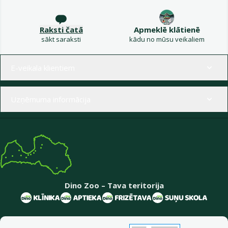
Raksti čatā
Apmeklē klātienē
sākt saraksti
kādu no mūsu veikaliem
Izvēlne kājenē
E-veikala klientiem
Uzņēmuma informācija
Dino Zoo – Tava teritorija