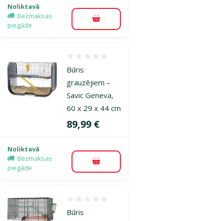
Noliktavā
Bezmaksas
Pievienot grozam
piegāde
Atsauksmes 0%
Būris
grauzējiem –
Savic Geneva,
60 x 29 x 44 cm
Cena
89,99 €
Noliktavā
Bezmaksas
Pievienot grozam
piegāde
Atsauksmes 0%
Būris