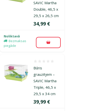
SAVIC Martha
Double, 46,5 x
29,5 x 26,5 cm
Cena
34,99 €
Noliktavā
Bezmaksas
Pievienot grozam
piegāde
Atsauksmes 0%
Būris
grauzējem –
SAVIC Martha
Triple, 46,5 x
29,5 x 34 cm
Cena
39,99 €