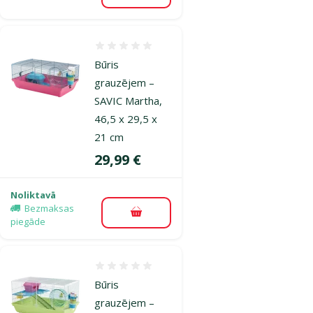
Atsauksmes 0%
Būris
grauzējem –
SAVIC Martha,
46,5 x 29,5 x
21 cm
Cena
29,99 €
Noliktavā
Bezmaksas
Pievienot grozam
piegāde
Atsauksmes 0%
Būris
grauzējem –