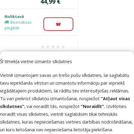
Cena
44,99 €
Noliktavā
Bezmaksas
Pievienot grozam
piegāde
Atsauksmes 0%
Būris
Šī tīmekļa vietne izmanto sīkdatnes
grauzējiem –
SAVIC Ambiente
Vietnē izmantojam savas un trešo pušu sīkdatnes, lai saglabātu
100, 100 x 50 x
tavu iepirkšanās vēsturi un izmantotu informāciju par iepriekš
43 cm
iegādātajiem produktiem, lai rādītu tev interesējošas reklāmas.
Cena
54,99 €
Tu vari piekrist sīkdatņu izmantošanai, nospiežot
“Atļaut visas
sīkdatnes”
, vai noraidīt tās, nospiežot
“Noraidīt”
. Izvēloties
Noliktavā
noraidīt visas sīkdatnes, vietnē saglabāsim tikai tehniskās
Bezmaksas
Pievienot grozam
sīkdatnes, kuras nepieciešamas vietnes darbības nodrošināšanai,
piegāde
un kuru lietošanai nav nepieciešama lietotāja piekrišana.