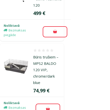
120
Cena
499 €
Noliktavā
Bezmaksas
Pievienot grozam
piegāde
Atsauksmes 0%
Būris trušiem –
MPS2 BALDO
120 VIP,
chrome/dark
blue
Cena
74,99 €
Noliktavā
Bezmaksas