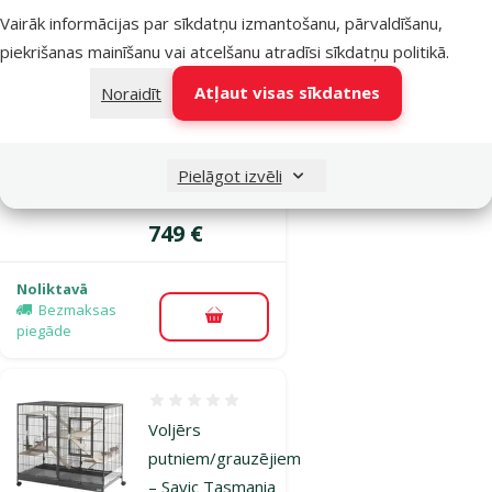
Vairāk informācijas par sīkdatņu izmantošanu, pārvaldīšanu,
Atsauksmes 0%
piekrišanas mainīšanu vai atcelšanu atradīsi
sīkdatņu politikā
.
Būris
grauzējiem -
Atļaut visas sīkdatnes
Noraidīt
Savic Suite
Royale XL,
anthracite, 115
Pielāgot izvēli
x 67,5 x 153 cm
Cena
749 €
Noliktavā
Bezmaksas
Pievienot grozam
piegāde
Atsauksmes 0%
Voljērs
putniem/grauzējiem
– Savic Tasmania