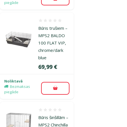
Pievienot grozam
piegāde
Atsauksmes 0%
Būris trušiem –
MPS2 BALDO
100 FLAT VIP,
chrome/dark
blue
Cena
69,99 €
Noliktavā
Bezmaksas
Pievienot grozam
piegāde
Atsauksmes 0%
Būris šinšillām –
MPS2 Chinchilla