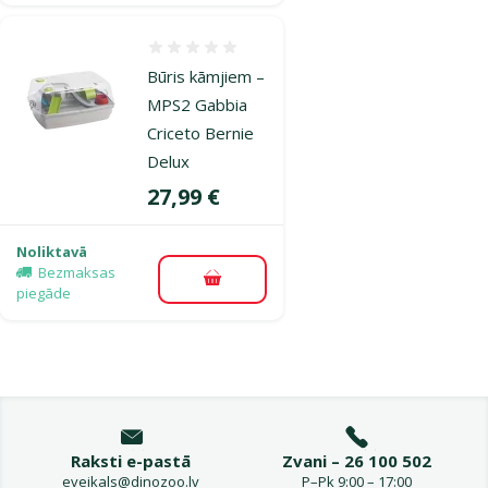
Atsauksmes 0%
Būris kāmjiem –
MPS2 Gabbia
Criceto Bernie
Delux
Cena
27,99 €
Noliktavā
Bezmaksas
Pievienot grozam
piegāde
Raksti e-pastā
Zvani – 26 100 502
eveikals@dinozoo.lv
P–Pk 9:00 – 17:00