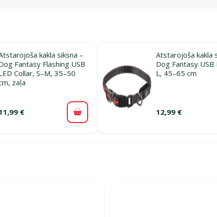
Atstarojoša kakla siksna –
Atstarojoša kakla 
Dog Fantasy Flashing USB
Dog Fantasy USB 
LED Collar, S–M, 35–50
L, 45–65 cm
cm, zaļa
11,99 €
12,99 €
Pievienot grozam
rijā Atstarojošās kakla siksnas un aksesuāri suņiem