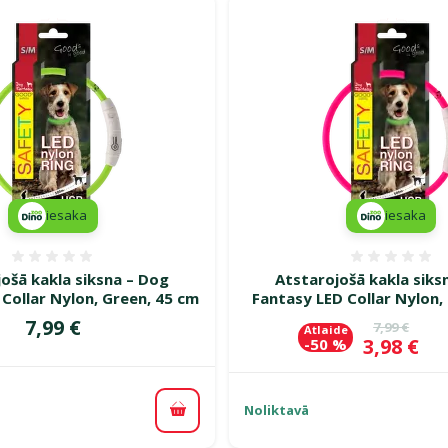
iesaka
iesaka
Atsauksmes 0%
Atsauk
ošā kakla siksna – Dog
Atstarojošā kakla siks
Collar Nylon, Green, 45 cm
Fantasy LED Collar Nylon, 
Cena
7,99 €
Oriģinālā c
7,99 €
Atlaide
Cena
3,98 €
-50 %
Noliktavā
Pievienot grozam