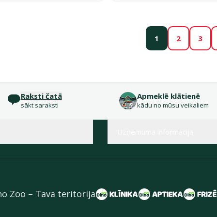
1
2
3
Raksti čatā
Apmeklē klātienē
sākt saraksti
kādu no mūsu veikaliem
Uzņēmuma informācija
no Zoo – Tava teritorija