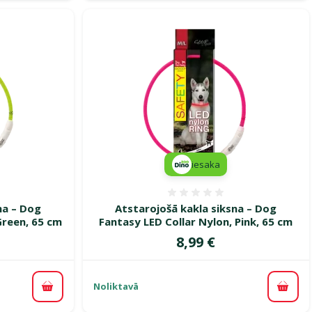
iesaka
smes 0%
Atsauksmes 0%
na – Dog
Atstarojošā kakla siksna – Dog
Green, 65 cm
Fantasy LED Collar Nylon, Pink, 65 cm
Cena
8,99 €
Noliktavā
Pievienot grozam
Pievi