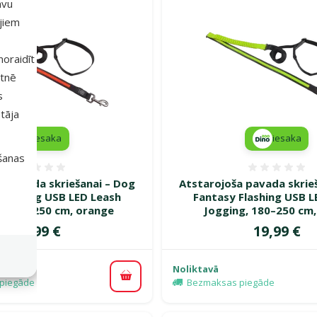
avu
ajiem
 noraidīt
etnē
s
tāja
iesaka
iesaka
išanas
Atsauksmes 0%
Atsauk
a pavada skriešanai – Dog
Atstarojoša pavada skrie
Flashing USB LED Leash
Fantasy Flashing USB L
g, 180–250 cm, orange
Jogging, 180–250 cm,
Cena
Cena
19,99 €
19,99 €
Noliktavā
Pievienot grozam
piegāde
Bezmaksas piegāde