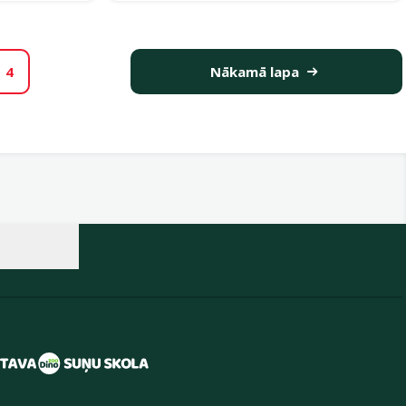
4
Nākamā lapa