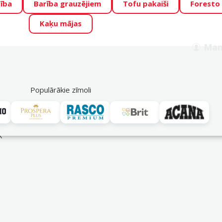
ība
Barība grauzējiem
Tofu pakaiši
Foresto
o Zoo piedāvā lieliskas cenas mīluļu TOP barībām! 🍖
→
Skat
Kaķu mājas
ADA ŪSAIŅI”!
Varbūt tieši Tavs mīlulis būs 2027. gada zvai
Man
Meklēt
als
Akciju piedāvājumi
Veikali
Pakalpojumi
P
39
Populārākie zīmoli
 aksesuāri
k