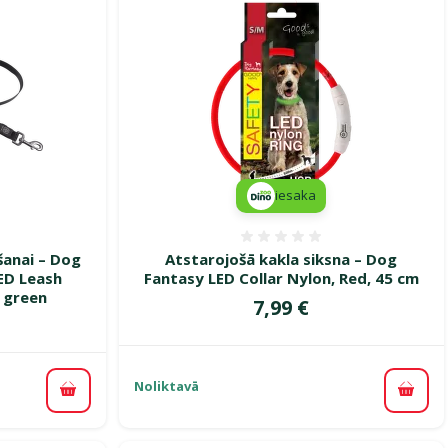
iesaka
smes 0%
Atsauksmes 0%
šanai – Dog
Atstarojošā kakla siksna – Dog
ED Leash
Fantasy LED Collar Nylon, Red, 45 cm
 green
Cena
7,99 €
Noliktavā
Pievi
Pievienot grozam