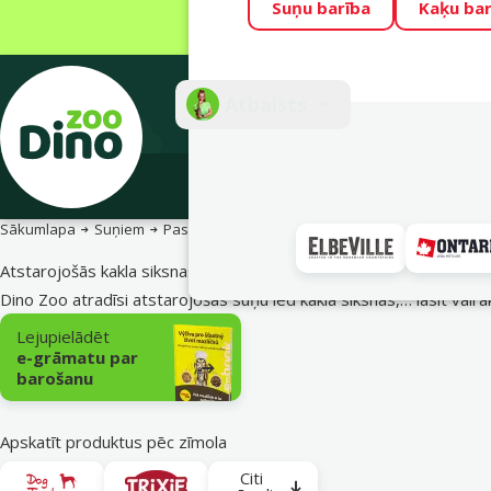
Suņu barība
Kaķu bar
Visu mēnesi Din
Fotokonkurss “G
Atbalsts
E-veik
Sākumlapa
Suņiem
Pastaiga ar suni
Atstarojošās kakla siksnas un
Atstarojošās kakla siksnas un aksesuāri suņiem
Dino Zoo atradīsi atstarojošas suņu led kakla siksnas,…
lasīt vairā
Apakškategorija
Lejupielādēt
e-grāmatu par
barošanu
Apskatīt produktus pēc zīmola
Citi