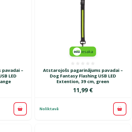
iesaka
smes 0%
Atsauksmes 0%
 pavadai –
Atstarojošs pagarinājums pavadai –
USB LED
Dog Fantasy Flashing USB LED
range
Extention, 39 cm, green
Cena
11,99 €
Noliktavā
Pievienot grozam
Pievi