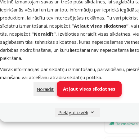
Vietnē izmantojam savas un trešo pušu sīkdatnes, lai saglabātu t
iepirkšanās vēsturi un izmantotu informāciju par iepriekš iegādāt
produktiem, lai rādītu tev interesējošas reklāmas. Tu vari piekrist
sīkdatņu izmantošanai, nospiežot
“Atļaut visas sīkdatnes”
, vai
tās, nospiežot
“Noraidīt”
. Izvēloties noraidīt visas sīkdatnes, vi
saglabāsim tikai tehniskās sīkdatnes, kuras nepieciešamas vietne
darbības nodrošināšanai, un kuru lietošanai nav nepieciešama lieto
piekrišana.
Vairāk informācijas par sīkdatņu izmantošanu, pārvaldīšanu, piekr
mainīšanu vai atcelšanu atradīsi
sīkdatņu politikā
.
Atstarojoš
Fantasy 
Atļaut visas sīkdatnes
Noraidīt
Joggin
Pielāgot izvēli
Noliktavā
Bezmaksas 