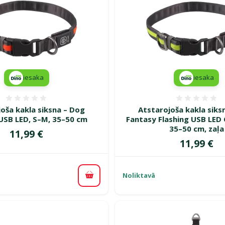
iesaka
iesaka
Atsauksmes 0%
Atsauk
oša kakla siksna – Dog
Atstarojoša kakla siks
USB LED, S–M, 35–50 cm
Fantasy Flashing USB LED 
35–50 cm, zaļa
Cena
11,99 €
Cena
11,99 €
Noliktavā
Pievienot grozam