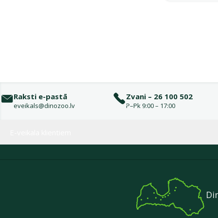
Raksti e-pastā
Zvani – 26 100 502
eveikals@dinozoo.lv
P–Pk 9:00 – 17:00
Izvēlne kājenē
E-veikala klientiem
Di