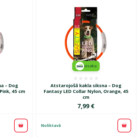
iesaka
smes 0%
Atsauksmes 0%
na – Dog
Atstarojošā kakla siksna – Dog
Pink, 45 cm
Fantasy LED Collar Nylon, Orange, 45
cm
ena
Cena
7,99 €
Noliktavā
Pievienot grozam
Pievi