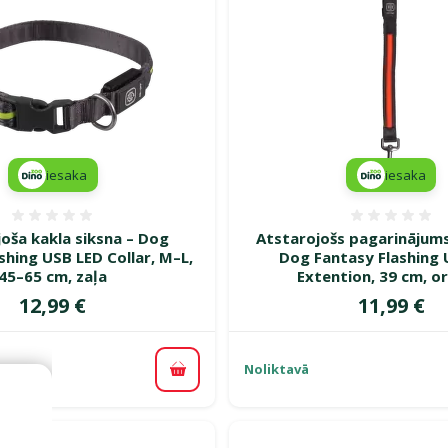
iesaka
iesaka
Atsauksmes 0%
Atsauk
oša kakla siksna – Dog
Atstarojošs pagarinājums
shing USB LED Collar, M–L,
Dog Fantasy Flashing 
45–65 cm, zaļa
Extention, 39 cm, o
Cena
Cena
12,99 €
11,99 €
Noliktavā
Pievienot grozam