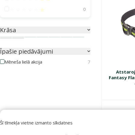
Atsauksmes 20%
0
Krāsa
Daudzkrāsains
Dzeltena
Melna/Sudraba
Oranža
Rozā
Sarkana
Sudraba
Zaļa
Zila
Īpašie piedāvājumi
Mēneša lielā akcija
7
Atstaroj
Fantasy Fla
Noliktavā
Šī tīmekļa vietne izmanto sīkdatnes