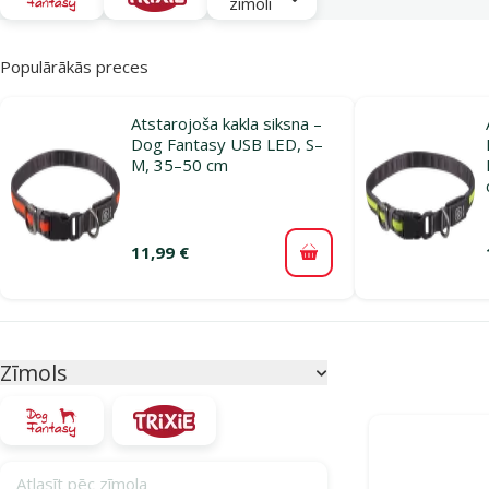
zīmoli
Populārākās preces
Atstarojoša kakla siksna –
Dog Fantasy USB LED, S–
M, 35–50 cm
11,99 €
Pievienot grozam
Parametriskais filtrs
Atlasītie filtri
Zīmols
Produkti katego
Atlasīt pēc zīmola