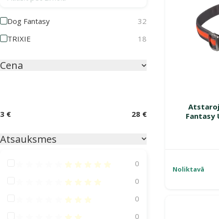
Dog Fantasy
32
TRIXIE
18
Cena
Atstaroj
3 €
28 €
Fantasy 
Atsauksmes
Atsauksmes 100%
0
Noliktavā
Atsauksmes 80%
0
Atsauksmes 60%
0
Atsauksmes 40%
0