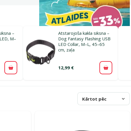
siksna –
Atstarojoša kakla siksna –
LED, M–
Dog Fantasy Flashing USB
LED Collar, M–L, 45–65
cm, zaļa
12,99 €
Pievienot grozam
Pievienot 
Kārtot pēc