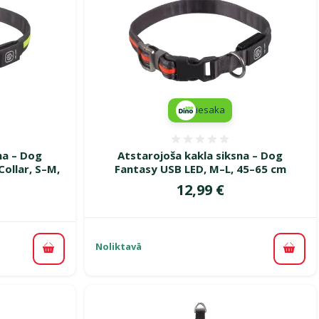
iesaka
smes 0%
Atsauksmes 0%
na – Dog
Atstarojoša kakla siksna – Dog
Collar, S–M,
Fantasy USB LED, M–L, 45–65 cm
Cena
12,99 €
Noliktavā
Pievi
Pievienot grozam