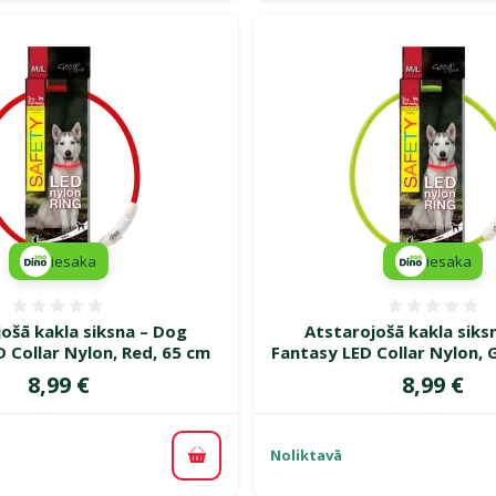
iesaka
iesaka
Atsauksmes 0%
Atsauk
ošā kakla siksna – Dog
Atstarojošā kakla siks
 Collar Nylon, Red, 65 cm
Fantasy LED Collar Nylon, 
Cena
Cena
8,99 €
8,99 €
Noliktavā
Pievienot grozam