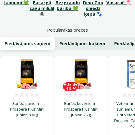
Jaunumi 💚
Pasargā
Bezgraudu
Dino Zoo
Vasarai! 🍧
savu mīluli!
barība 💚
sniedz
🕷️
ķepu 🐾
Populārākās preces
Piedāvājums suņiem
Piedāvājums kaķiem
Piedāvāj
Atlaide
-16 %
Atsauksmes 0%
Atsauksmes 0%
Barība suņiem –
Barība kucēniem –
Veterināri
Prospera Plus Mini
Prospera Plus Mini
suņiem un
Junior, 800 g
Junior, 2 kg
Brit Veter
Dog and Ca
40