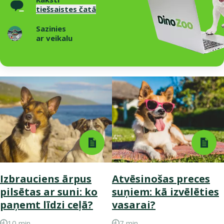
tiešsaistes čatā
Sazinies
ar veikalu
Izbrauciens ārpus
Atvēsinošas preces
pilsētas ar suni: ko
suņiem: kā izvēlēties
paņemt līdzi ceļā?
vasarai?
10 min.
7 min.