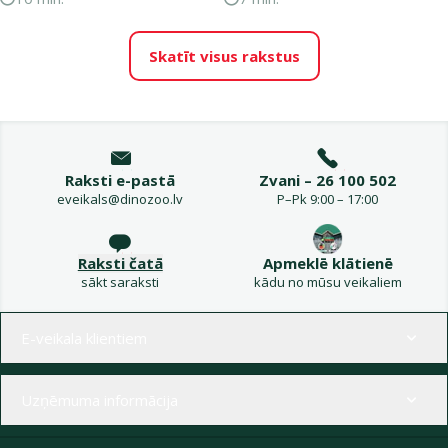
Skatīt visus rakstus
Raksti e-pastā
Zvani – 26 100 502
eveikals@dinozoo.lv
P–Pk 9:00 – 17:00
Raksti čatā
Apmeklē klātienē
sākt saraksti
kādu no mūsu veikaliem
Izvēlne kājenē
E-veikala klientiem
Uzņēmuma informācija