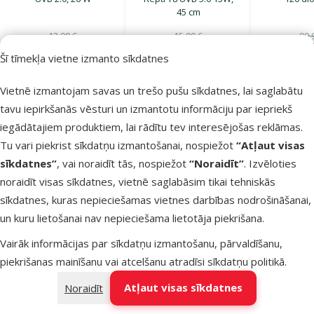
45 cm
13,99 €
15,99 €
99,
9,98 €
11,98 €
49,
Šī tīmekļa vietne izmanto sīkdatnes
Pievienot
Pievienot
Pi
grozam
grozam
g
Vietnē izmantojam savas un trešo pušu sīkdatnes, lai saglabātu
tavu iepirkšanās vēsturi un izmantotu informāciju par iepriekš
iegādātajiem produktiem, lai rādītu tev interesējošas reklāmas.
Visi piedāvājuma produkti
Tu vari piekrist sīkdatņu izmantošanai, nospiežot
“Atļaut visas
sīkdatnes”
, vai noraidīt tās, nospiežot
“Noraidīt”
. Izvēloties
Iepērcies pēc zīmola
noraidīt visas sīkdatnes, vietnē saglabāsim tikai tehniskās
sīkdatnes, kuras nepieciešamas vietnes darbības nodrošināšanai,
un kuru lietošanai nav nepieciešama lietotāja piekrišana.
Vairāk informācijas par sīkdatņu izmantošanu, pārvaldīšanu,
Visi zīmoli
piekrišanas mainīšanu vai atcelšanu atradīsi
sīkdatņu politikā
.
Atļaut visas sīkdatnes
Noraidīt