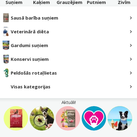
Suņiem
Kaķiem
Grauzējiem
Putniem
Zivīm
Sausā barība suņiem
Veterinārā diēta
Gardumi suņiem
Konservi suņiem
Peldošās rotaļlietas
Visas
kategorijas
Aktuāli!