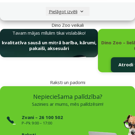
Pielāgot izvēli
Dino Zoo veikali
Tavam mājas mīlulim tikai vislabāko!
kvalitatīva sausā un mitrā barība, kārumi,
Dino Zoo – liel
pakaiši, aksesuāri
Atrodi 
Raksti un padomi
Nepieciešama palīdzība?
Sazinies ar mums, mēs palīdzēsim!
Zvani – 26 100 502
P–Pk 9:00 – 17:00
Raksti