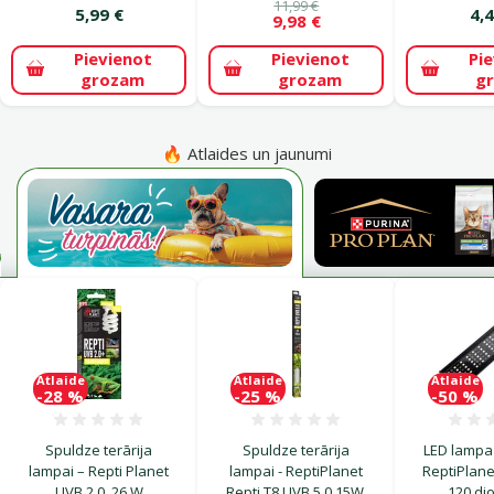
11,99 €
5,99 €
4,4
9,98 €
Pievienot
Pievienot
Pi
grozam
grozam
g
🔥 Atlaides un jaunumi
Atlaide
Atlaide
Atlaide
-28 %
-25 %
-50 %
Atsauksmes 0%
Atsauksmes 0%
Spuldze terārija
Spuldze terārija
LED lampa 
lampai – Repti Planet
lampai - ReptiPlanet
ReptiPlane
UVB 2.0, 26 W
Repti T8 UVB 5.0 15W,
120 di