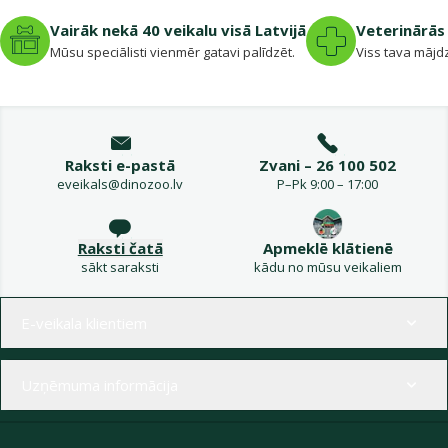
Vairāk nekā 40 veikalu visā Latvijā
Veterinārās 
Mūsu speciālisti vienmēr gatavi palīdzēt.
Viss tava mājdz
Raksti e-pastā
Zvani – 26 100 502
eveikals@dinozoo.lv
P–Pk 9:00 – 17:00
Raksti čatā
Apmeklē klātienē
sākt saraksti
kādu no mūsu veikaliem
Izvēlne kājenē
E-veikala klientiem
Uzņēmuma informācija