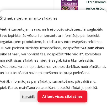
Ultraskaņas
ierīce ērču,
blusu
Šī tīmekļa vietne izmanto sīkdatnes
atbaidīšanai 
TICKLESS, r
Vietnē izmantojam savas un trešo pušu sīkdatnes, lai saglabātu
Cena
39,99 €
tavu iepirkšanās vēsturi un izmantotu informāciju par iepriekš
iegādātajiem produktiem, lai rādītu tev interesējošas reklāmas.
Noliktavā
Tu vari piekrist sīkdatņu izmantošanai, nospiežot
“Atļaut visas
Bezmaksas
sīkdatnes”
, vai noraidīt tās, nospiežot
“Noraidīt”
. Izvēloties
Pie
piegāde
noraidīt visas sīkdatnes, vietnē saglabāsim tikai tehniskās
sīkdatnes, kuras nepieciešamas vietnes darbības nodrošināšanai,
Atsauksmes
un kuru lietošanai nav nepieciešama lietotāja piekrišana.
Ultraskaņas
Vairāk informācijas par sīkdatņu izmantošanu, pārvaldīšanu,
ierīce ērču,
piekrišanas mainīšanu vai atcelšanu atradīsi
sīkdatņu politikā
.
blusu
atbaidīšanai 
Atļaut visas sīkdatnes
Noraidīt
TICKLESS,