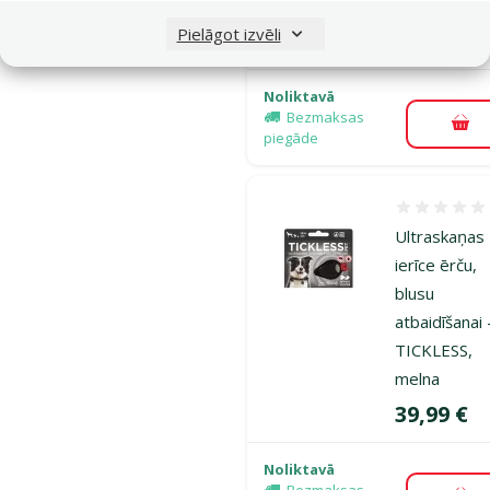
oranža
Pielāgot izvēli
Cena
39,99 €
Noliktavā
Bezmaksas
Pie
piegāde
Atsauksmes
Ultraskaņas
ierīce ērču,
blusu
atbaidīšanai 
TICKLESS,
melna
Cena
39,99 €
Noliktavā
Bezmaksas