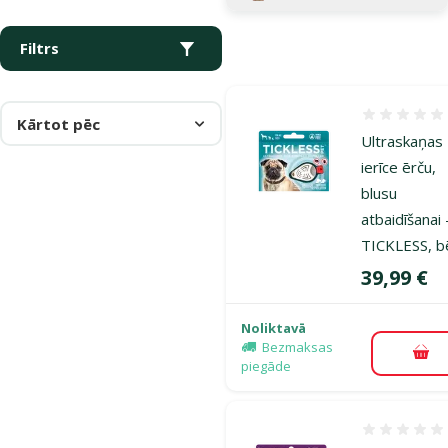
Filtrs
Atsauksmes
Kārtot pēc
Ultraskaņas
ierīce ērču,
blusu
atbaidīšanai 
TICKLESS, b
Cena
39,99 €
Noliktavā
Bezmaksas
Pie
piegāde
Atsauksmes