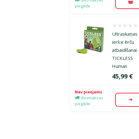
Pie
piegāde
Atsauksmes
Ultraskaņas
ierīce ērču
atbaidīšanai 
TICKLESS
Human
Cena
45,99 €
Nav pieejams
Bezmaksas
Aps
piegāde