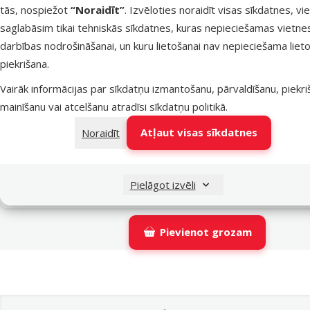
tās, nospiežot
“Noraidīt”
. Izvēloties noraidīt visas sīkdatnes, vi
Latvijas Pasts pakomāti
t
saglabāsim tikai tehniskās sīkdatnes, kuras nepieciešamas vietne
darbības nodrošināšanai, un kuru lietošanai nav nepieciešama lieto
piekrišana.
LATVIJAS PASTS nodaļas
t
Vairāk informācijas par sīkdatņu izmantošanu, pārvaldīšanu, piekr
mainīšanu vai atcelšanu atradīsi
sīkdatņu politikā
.
OMNIVA pakomāti
t
Atļaut visas sīkdatnes
Noraidīt
DPD Pickup tīkls
t
Pielāgot izvēli
Pievienot grozam