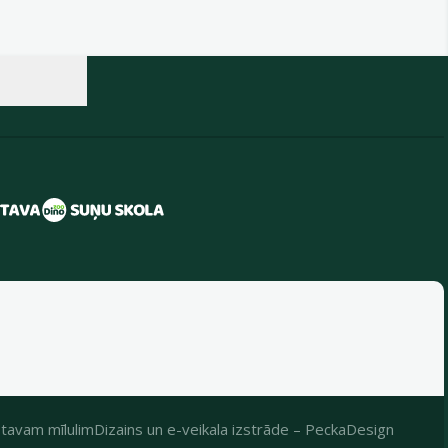
tavam mīlulim
Dizains
un
e-veikala izstrāde
–
PeckaDesign