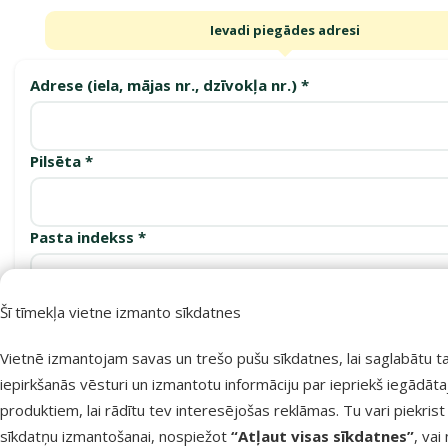
Ievadi piegādes adresi
Adrese (iela, mājas nr., dzīvokļa nr.) *
Pilsēta *
Pasta indekss *
Šī tīmekļa vietne izmanto sīkdatnes
Apstiprināt
Vietnē izmantojam savas un trešo pušu sīkdatnes, lai saglabātu t
iepirkšanās vēsturi un izmantotu informāciju par iepriekš iegādāt
produktiem, lai rādītu tev interesējošas reklāmas. Tu vari piekrist
Saņemšanas punkti
sīkdatņu izmantošanai, nospiežot
“Atļaut visas sīkdatnes”
, vai