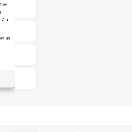
etnē
rešdien
s
tāja
rešdien
išanas
rešdien
rešdien