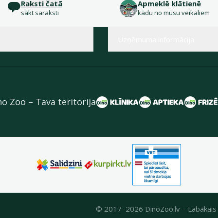
Raksti čatā
Apmeklē klātienē
sākt saraksti
kādu no mūsu veikaliem
Uzņēmuma informācija
no Zoo – Tava teritorija
© 2017–2026 DinoZoo.lv – Labākais 