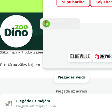
Suņu barība
Kaķu bar
Visu mēnesi Din
Fotokonkurss “G
Atbalsts
E-veik
Sākumlapa
Produkta pieejamība
Produkta pieejamība
Prettārpu zāles kaķiem – Drontal Nr. 2
Piegādes veidi
Piegāde uz adresi
Piegāde uz mājām
Piegāde līdz mājas durvīm