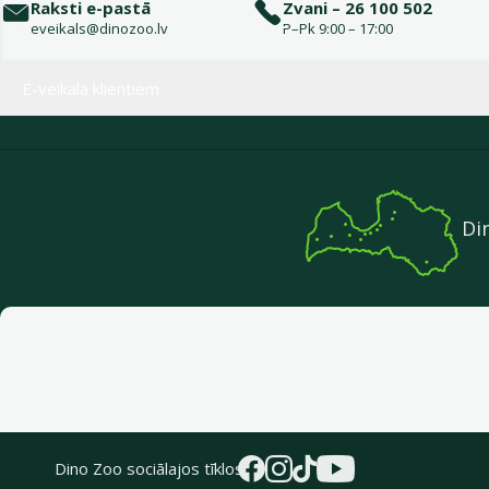
Raksti e-pastā
Zvani – 26 100 502
eveikals@dinozoo.lv
P–Pk 9:00 – 17:00
Izvēlne kājenē
E-veikala klientiem
Di
Dino Zoo sociālajos tīklos