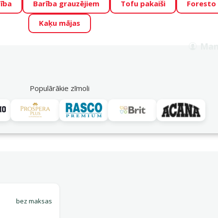
ība
Barība grauzējiem
Tofu pakaiši
Foresto
o Zoo piedāvā lieliskas cenas mīluļu TOP barībām! 🍖
→
Skat
Kaķu mājas
ADA ŪSAIŅI”!
Varbūt tieši Tavs mīlulis būs 2027. gada zvai
Man
Meklēt
als
Akciju piedāvājumi
Veikali
Pakalpojumi
P
39
Populārākie zīmoli
Piegādes iespējas
bez maksas