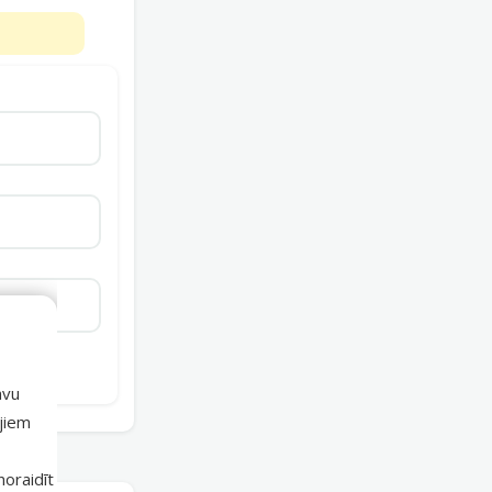
avu
ajiem
 noraidīt