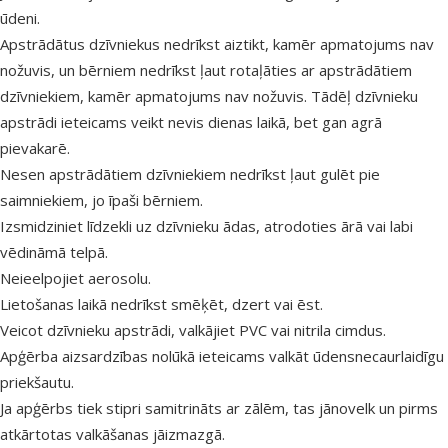
ūdeni.
Apstrādātus dzīvniekus nedrīkst aiztikt, kamēr apmatojums nav
nožuvis, un bērniem nedrīkst ļaut rotaļāties ar apstrādātiem
dzīvniekiem, kamēr apmatojums nav nožuvis. Tādēļ dzīvnieku
apstrādi ieteicams veikt nevis dienas laikā, bet gan agrā
pievakarē.
Nesen apstrādātiem dzīvniekiem nedrīkst ļaut gulēt pie
saimniekiem, jo īpaši bērniem.
Izsmidziniet līdzekli uz dzīvnieku ādas, atrodoties ārā vai labi
vēdināmā telpā.
Neieelpojiet aerosolu.
Lietošanas laikā nedrīkst smēķēt, dzert vai ēst.
Veicot dzīvnieku apstrādi, valkājiet PVC vai nitrila cimdus.
Apģērba aizsardzības nolūkā ieteicams valkāt ūdensnecaurlaidīgu
priekšautu.
Ja apģērbs tiek stipri samitrināts ar zālēm, tas jānovelk un pirms
atkārtotas valkāšanas jāizmazgā.