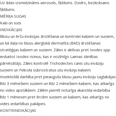
Uz ādas izsmidzināms aerosols, šķīdums. Dzidrs, bezkrāsains
šķīdums.
MĒRĶA SUGAS
Kaķi un suņi.
INDIKĀCIJAS
Blusu un ērču invāzijas ārstēšanai un kontrolei kaķiem un suņiem,
un kā daļa no blusu alerģiskā dermatīta (BAD) ārstēšanas
stratēģijas kaķiem un suņiem. Zāles ir aktīvas pret Ixodes spp.
ieskaitot Ixodes ricinus, kas ir nozīmīgs Laimas slimības
pārnēsātājs. Zāles kontrolē Trichodectes canis utu invāziju
suņiem un Felicola subrostratus utu invāziju kaķiem.
Insekticīdā darbība pret pieaugušu blusu jaunu invāziju saglabājas
līdz 3 mēnešiem suņiem un līdz 2 mēnešiem kaķiem, kas atkarīgs
no vides apstākļiem. Zālēm piemīt noturīga akaricīda iedarbība
līdz 1 mēnesim pret ērcēm suņiem un kaķiem, kas atkarīgs no
vides iedarbības pakāpes.
KONTRINDIKĀCIJAS