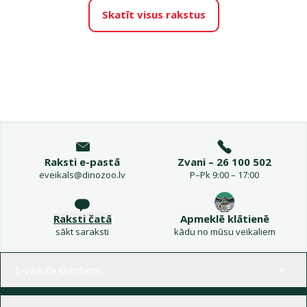
Skatīt visus rakstus
Raksti e-pastā
Zvani – 26 100 502
eveikals@dinozoo.lv
P–Pk 9:00 – 17:00
Raksti čatā
Apmeklē klātienē
sākt saraksti
kādu no mūsu veikaliem
Izvēlne kājenē
E-veikala klientiem