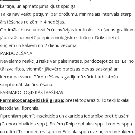
kārtiņa, un apmatojums kļūst spīdīgs.
Tā kā nav veikti pētījumi par drošumu, minimālais intervāls starp
ārstēšanas reizēm ir 4 nedēļas.
Optimālai blusu un/vai ērču invāzijas kontrolei lietošanas grafikam
jābalstās uz vietējo epidemioloģisko situāciju. Drīkst lietot
suņiem un kaķiem no 2 dienu vecuma.
PĀRDOZĒŠANA
Nevēlamo reakciju risks var palielināties, pārdozējot zāles. Lai no
tā izvairītos, vienmēr jāievēro pareizas devas saskaņā ar
ķermeņa svaru. Pārdozēšanas gadījumā sāciet atbilstošu
simptomātisku ārstēšanu.
FARMAKOLOĢISKĀS ĪPAŠĪBAS
Farmakoterapeitiskā grupa:
pretektoparazītu līdzekļi lokālai
lietošanai, fipronils.
Fipronilam piemīt insekticīda un akaricīda iedarbība pret blusām
(Ctenocephalides spp.), ērcēm (Rhipicephalus spp., Ixodes spp.)
un utīm (Trichodectes spp. un Felicola spp.) uz suņiem un kaķiem.