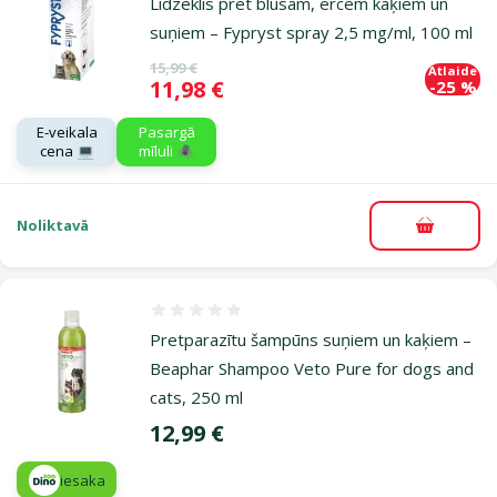
Līdzeklis pret blusām, ērcēm kaķiem un
suņiem – Fypryst spray 2,5 mg/ml, 100 ml
Oriģinālā cena
15,99 €
Atlaide
Cena
11,98 €
-25 %
E-veikala
Pasargā
cena 💻
mīluli 🕷️
Noliktavā
Pievieno
Atsauksmes 0%
Pretparazītu šampūns suņiem un kaķiem –
Beaphar Shampoo Veto Pure for dogs and
cats, 250 ml
Cena
12,99 €
iesaka