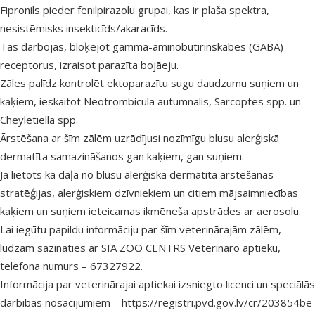
Fipronils pieder fenilpirazolu grupai, kas ir plaša spektra,
nesistēmisks insekticīds/akaracīds.
Tas darbojas, bloķējot gamma-aminobutirīnskābes (GABA)
receptorus, izraisot parazīta bojāeju.
Zāles palīdz kontrolēt ektoparazītu sugu daudzumu suņiem un
kaķiem, ieskaitot Neotrombicula autumnalis, Sarcoptes spp. un
Cheyletiella spp.
Ārstēšana ar šīm zālēm uzrādījusi nozīmīgu blusu alerģiskā
dermatīta samazināšanos gan kaķiem, gan suņiem.
Ja lietots kā daļa no blusu alerģiskā dermatīta ārstēšanas
stratēģijas, alerģiskiem dzīvniekiem un citiem mājsaimniecības
kaķiem un suņiem ieteicamas ikmēneša apstrādes ar aerosolu.
Lai iegūtu papildu informāciju par šīm veterinārajām zālēm,
lūdzam sazināties ar SIA ZOO CENTRS Veterināro aptieku,
telefona numurs – 67327922.
Informācija par veterinārajai aptiekai izsniegto licenci un speciālās
darbības nosacījumiem –
https://registri.pvd.gov.lv/cr/203854be