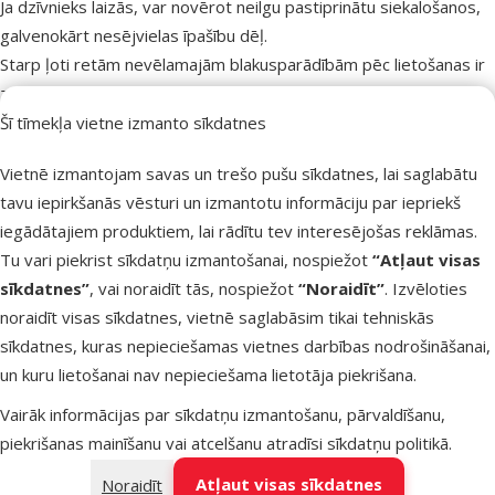
Ja dzīvnieks laizās, var novērot neilgu pastiprinātu siekalošanos,
galvenokārt nesējvielas īpašību dēļ.
Starp ļoti retām nevēlamajām blakusparādībām pēc lietošanas ir
ziņots par pārejošām ādas reakcijām, piemēram, eritēmu, niezi
vai alopēciju.
Šī tīmekļa vietne izmanto sīkdatnes
Atsevišķos gadījumos pēc lietošanas novērota pastiprināta
Vietnē izmantojam savas un trešo pušu sīkdatnes, lai saglabātu
siekalošanās, atgriezeniski neiroloģioski simptomi (pastiprināta
tavu iepirkšanās vēsturi un izmantotu informāciju par iepriekš
jutība, depresija, ar nerviem saistīti simptomi), vemšana vai
iegādātajiem produktiem, lai rādītu tev interesējošas reklāmas.
respiratori simptomi.
Tu vari piekrist sīkdatņu izmantošanai, nospiežot
“Atļaut visas
Nepārdozēt
sīkdatnes”
, vai noraidīt tās, nospiežot
“Noraidīt”
. Izvēloties
LIETOŠANA GRŪSNĪBAS, LAKTĀCIJAS VAI DĒŠANAS LAIKĀ
noraidīt visas sīkdatnes, vietnē saglabāsim tikai tehniskās
Laboratoriskajos pētījumos netika konstatēta fipronila
sīkdatnes, kuras nepieciešamas vietnes darbības nodrošināšanai,
teratogēna iedarbība uz žurkām un trušiem.
un kuru lietošanai nav nepieciešama lietotāja piekrišana.
Pēc fipronila lietošanas laktējošām kucēm, kucēniem zāļu
panesamība ir ļoti laba.
Vairāk informācijas par sīkdatņu izmantošanu, pārvaldīšanu,
Nav pieejami dati par zāļu lietošanu grūsnām vai laktējošām
piekrišanas mainīšanu vai atcelšanu atradīsi
sīkdatņu politikā
.
kaķenēm.
Atļaut visas sīkdatnes
Noraidīt
MIJIEDARBĪBA AR CITĀM ZĀLĒM UN CITI MIJIEDARBĪBAS VEIDI