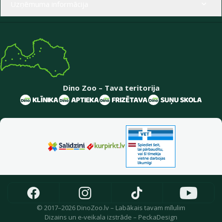
Uzņēmuma informācija
Dino Zoo – Tava teritorija
© 2017–2026 DinoZoo.lv – Labākais tavam mīlulim
Dizains
un
e-veikala izstrāde
–
PeckaDesign