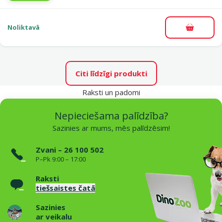
Noliktavā
Pievieno
Citi līdzīgi produkti
Raksti un padomi
Nepieciešama palīdzība?
Sazinies ar mums, mēs palīdzēsim!
Zvani – 26 100 502
P–Pk 9:00 – 17:00
Raksti
tiešsaistes čatā
Sazinies
ar veikalu