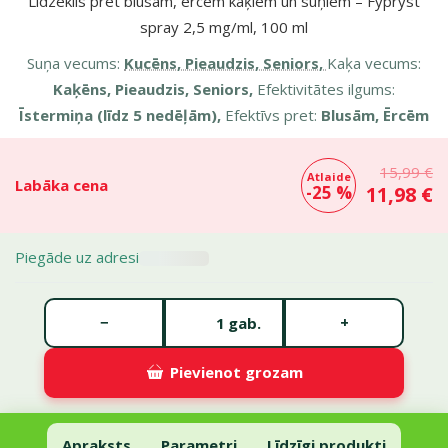
Līdzeklis pret blusām, ērcēm kaķiem un suņiem – Fypryst
spray 2,5 mg/ml, 100 ml
Suņa vecums:
Kucēns, Pieaudzis, Seniors,
Kaķa vecums:
Kaķēns, Pieaudzis, Seniors,
Efektivitātes ilgums:
Īstermiņa (līdz 5 nedēļām),
Efektīvs pret:
Blusām, Ērcēm
15,99 €
Atlaide
Labāka cena
-25 %
11,98 €
Piegāde uz adresi
Gabalu skaits *
−
+
gab.
Pievienot grozam
Līdzeklis pret blusām, ērcēm kaķiem un suņiem – Fypryst spray 2,5 
Pievienot grozam
Apraksts
Parametri
Līdzīgi produkti