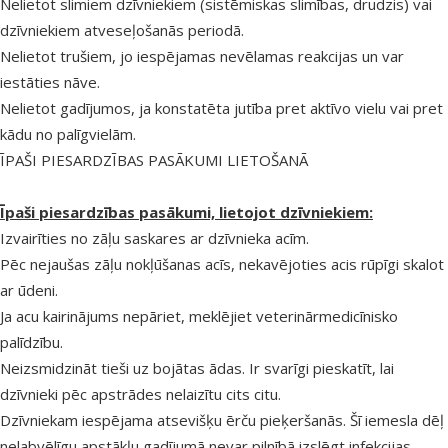
Nelietot slimiem dzīvniekiem (sistēmiskas slimības, drudzis) vai
dzīvniekiem atveseļošanās periodā.
Nelietot trušiem, jo iespējamas nevēlamas reakcijas un var
iestāties nāve.
Nelietot gadījumos, ja konstatēta jutība pret aktīvo vielu vai pret
kādu no palīgvielām.
ĪPAŠI PIESARDZĪBAS PASĀKUMI LIETOŠANĀ
Īpaši piesardzības pasākumi, lietojot dzīvniekiem:
Izvairīties no zāļu saskares ar dzīvnieka acīm.
Pēc nejaušas zāļu nokļūšanas acīs, nekavējoties acis rūpīgi skalot
ar ūdeni.
Ja acu kairinājums nepāriet, meklējiet veterinārmedicīnisko
palīdzību.
Neizsmidzināt tieši uz bojātas ādas. Ir svarīgi pieskatīt, lai
dzīvnieki pēc apstrādes nelaizītu cits citu.
Dzīvniekam iespējama atsevišķu ērču pieķeršanās. Šī iemesla dēļ
nelabvēlīgu apstākļu gadījumā nevar pilnībā izslēgt infekcijas