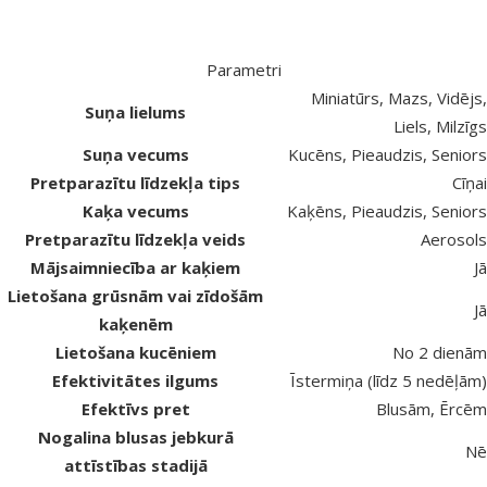
Parametri
Miniatūrs, Mazs, Vidējs,
Suņa lielums
Liels, Milzīgs
Suņa vecums
Kucēns, Pieaudzis, Seniors
Pretparazītu līdzekļa tips
Cīņai
Kaķa vecums
Kaķēns, Pieaudzis, Seniors
Pretparazītu līdzekļa veids
Aerosols
Mājsaimniecība ar kaķiem
Jā
Lietošana grūsnām vai zīdošām
Jā
kaķenēm
Lietošana kucēniem
No 2 dienām
Efektivitātes ilgums
Īstermiņa (līdz 5 nedēļām)
Efektīvs pret
Blusām, Ērcēm
Nogalina blusas jebkurā
Nē
attīstības stadijā