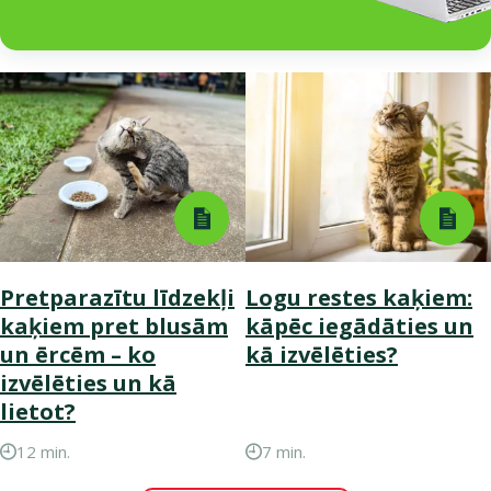
Pretparazītu līdzekļi
Logu restes kaķiem:
kaķiem pret blusām
kāpēc iegādāties un
un ērcēm – ko
kā izvēlēties?
izvēlēties un kā
lietot?
12 min.
7 min.