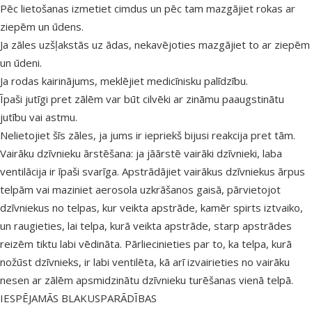
Pēc lietošanas izmetiet cimdus un pēc tam mazgājiet rokas ar
ziepēm un ūdens.
Ja zāles uzšļakstās uz ādas, nekavējoties mazgājiet to ar ziepēm
un ūdeni.
Ja rodas kairinājums, meklējiet medicīnisku palīdzību.
Īpaši jutīgi pret zālēm var būt cilvēki ar zināmu paaugstinātu
jutību vai astmu.
Nelietojiet šīs zāles, ja jums ir iepriekš bijusi reakcija pret tām.
Vairāku dzīvnieku ārstēšana: ja jāārstē vairāki dzīvnieki, laba
ventilācija ir īpaši svarīga. Apstrādājiet vairākus dzīvniekus ārpus
telpām vai maziniet aerosola uzkrāšanos gaisā, pārvietojot
dzīvniekus no telpas, kur veikta apstrāde, kamēr spirts iztvaiko,
un raugieties, lai telpa, kurā veikta apstrāde, starp apstrādes
reizēm tiktu labi vēdināta. Pārliecinieties par to, ka telpa, kurā
nožūst dzīvnieks, ir labi ventilēta, kā arī izvairieties no vairāku
nesen ar zālēm apsmidzinātu dzīvnieku turēšanas vienā telpā.
IESPĒJAMĀS BLAKUSPARĀDĪBAS