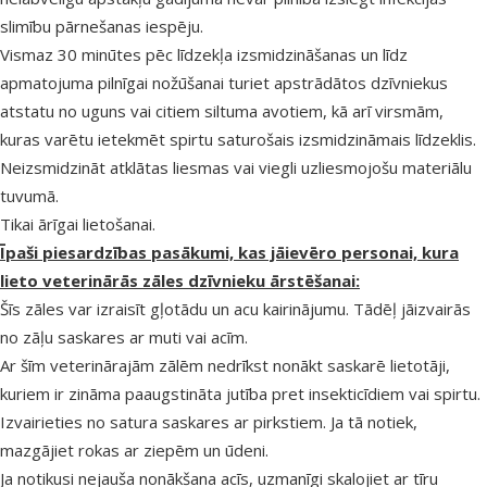
slimību pārnešanas iespēju.
Vismaz 30 minūtes pēc līdzekļa izsmidzināšanas un līdz
apmatojuma pilnīgai nožūšanai turiet apstrādātos dzīvniekus
atstatu no uguns vai citiem siltuma avotiem, kā arī virsmām,
kuras varētu ietekmēt spirtu saturošais izsmidzināmais līdzeklis.
Neizsmidzināt atklātas liesmas vai viegli uzliesmojošu materiālu
tuvumā.
Tikai ārīgai lietošanai.
Īpaši piesardzības pasākumi, kas jāievēro personai, kura
lieto veterinārās zāles dzīvnieku ārstēšanai:
Šīs zāles var izraisīt gļotādu un acu kairinājumu. Tādēļ jāizvairās
no zāļu saskares ar muti vai acīm.
Ar šīm veterinārajām zālēm nedrīkst nonākt saskarē lietotāji,
kuriem ir zināma paaugstināta jutība pret insekticīdiem vai spirtu.
Izvairieties no satura saskares ar pirkstiem. Ja tā notiek,
mazgājiet rokas ar ziepēm un ūdeni.
Ja notikusi nejauša nonākšana acīs, uzmanīgi skalojiet ar tīru