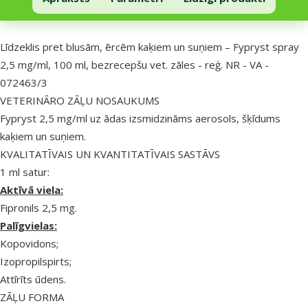
Uz lapas sākumu
superzoo.product.detail.content
Līdzeklis pret blusām, ērcēm kaķiem un suņiem – Fypryst spray
2,5 mg/ml, 100 ml, bezrecepšu vet. zāles - reģ. NR - VA -
072463/3
VETERINĀRO ZĀĻU NOSAUKUMS
Fypryst 2,5 mg/ml uz ādas izsmidzināms aerosols, šķīdums
kaķiem un suņiem.
KVALITATĪVAIS UN KVANTITATĪVAIS SASTĀVS
1 ml satur:
Aktīvā viela:
Fipronils 2,5 mg.
Palīgvielas:
Kopovidons;
Izopropilspirts;
Attīrīts ūdens.
ZĀĻU FORMA