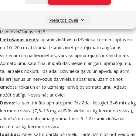
Nav zināma.
DEVAS UN LIETOŠANAS VEIDS
Pielāgot izvēli
Mehāniskā pumpja aerosols ārīgai lietošanai; 0,5 ml vienā
izsmidzināšanas reizē.
Lietošanas veids:
apsmidzināt visu dzīvnieka ķermeni aptuveni
no 10–20 cm attāluma. Izsmidziniet pretēji matu augšanas
virzienam un pārliecinieties, vai viss apmatojums ir samitrināts.
Apmatojumu sabužina, it īpaši dzīvniekiem ar garu apmatojumu,
tā, lai zāles nokļūtu līdz ādai. Dzīvnieka galvu un apvidu ap acīm,
kā arī jaunus un nervozus dzīvniekus apstrādā, uzsmidzinot
cimdotai rokai un ar to uzmanīgi ierīvējot apmatojumu. Atļaut
nožūt dabīgi. Nesusināt ar dvieli.
Devas:
lai samitrinātu apmatojumu līdz ādai, lietojiet 3–6 ml uz kg
ķermeņa svara (7,5–15 mg aktīvās vielas uz kg ķermeņa svara),
atkarībā no apmatojuma garuma tas ir 6–12 izsmidzināšanas
reizēm uz kg ķermeņa svara.
Īpašības:
Zāles satur pārklājošu vielu. Tādēļ izsmidzinot veidojas