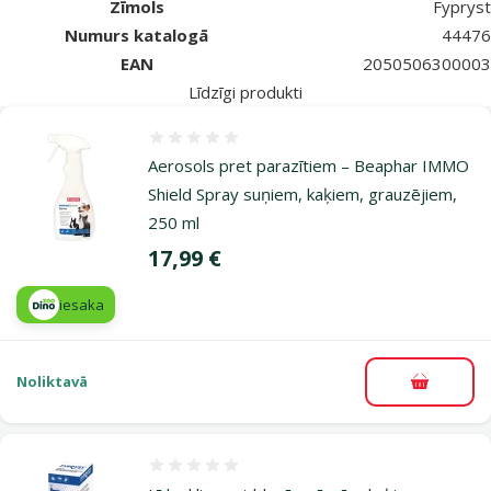
Zīmols
Fypryst
Numurs katalogā
44476
EAN
2050506300003
Līdzīgi produkti
Atsauksmes 0%
Aerosols pret parazītiem – Beaphar IMMO
Shield Spray suņiem, kaķiem, grauzējiem,
250 ml
Cena
17,99 €
iesaka
Noliktavā
Pievieno
Atsauksmes 0%