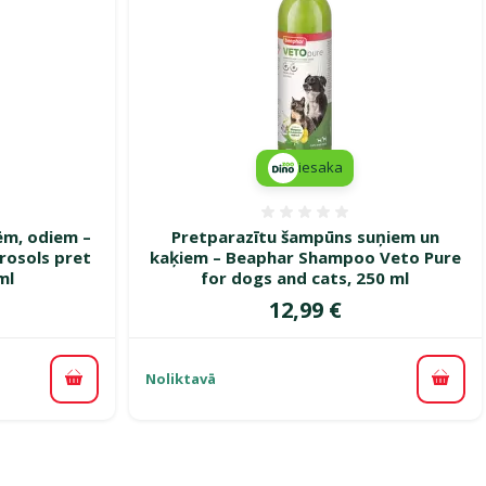
iesaka
smes 0%
Atsauksmes 0%
cēm, odiem –
Pretparazītu šampūns suņiem un
rosols pret
kaķiem – Beaphar Shampoo Veto Pure
ml
for dogs and cats, 250 ml
Cena
12,99 €
Noliktavā
Pievienot grozam
Pievi