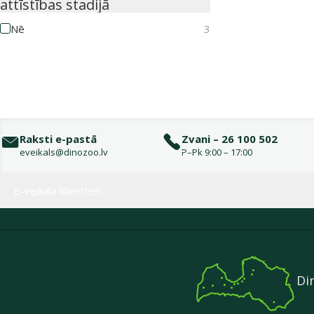
attīstības stadijā
Nē
3
Raksti e-pastā
Zvani – 26 100 502
eveikals@dinozoo.lv
P–Pk 9:00 – 17:00
Izvēlne kājenē
E-veikala klientiem
Di