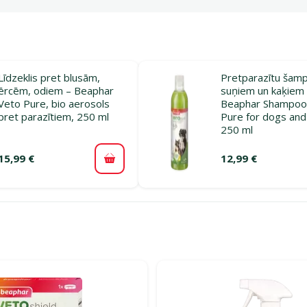
Līdzeklis pret blusām,
Pretparazītu šam
ērcēm, odiem – Beaphar
suņiem un kaķiem
Veto Pure, bio aerosols
Beaphar Shampoo
pret parazītiem, 250 ml
Pure for dogs and
250 ml
15,99 €
12,99 €
Pievienot grozam
ijā Dabiskie līdzekļi kaķiem