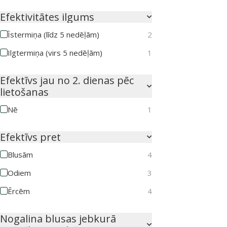
Efektivitātes ilgums
Īstermiņa (līdz 5 nedēļām)
2
Ilgtermiņa (virs 5 nedēļām)
1
Efektīvs jau no 2. dienas pēc
lietošanas
Nē
1
Efektīvs pret
Blusām
4
Odiem
3
Ērcēm
4
Nogalina blusas jebkurā