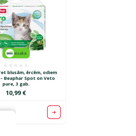
iesaka
Atsauksmes 0%
pret blusām, ērcēm, odiem
– Beaphar Spot on Veto
pure, 3 gab.
Cena
10,99 €
Apskatīt