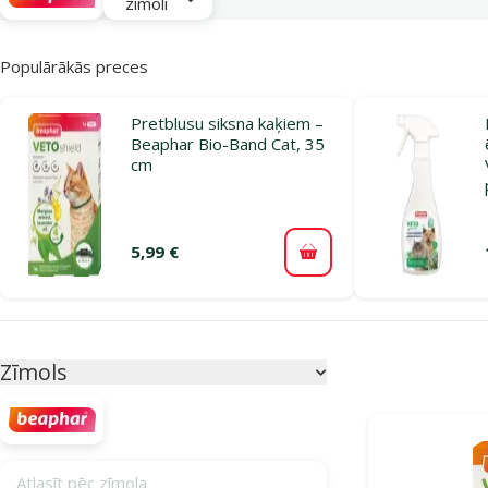
zīmoli
Populārākās preces
Pretblusu siksna kaķiem –
Beaphar Bio-Band Cat, 35
cm
5,99 €
Pievienot grozam
Parametriskais filtrs
Atlasītie filtri
Zīmols
Produkti kategor
Atlasīt pēc zīmola