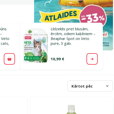
pūns
Līdzeklis pret blusām,
 –
ērcēm, odiem kaķēniem –
 Veto
Beaphar Spot on Veto
 cats,
pure, 3 gab.
10,99 €
Pievienot grozam
Apskatīt
Kārtot pēc