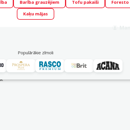
ība
Barība grauzējiem
Tofu pakaiši
Foresto
o Zoo piedāvā lieliskas cenas mīluļu TOP barībām! 🍖
→
Skat
Kaķu mājas
ADA ŪSAIŅI”!
Varbūt tieši Tavs mīlulis būs 2027. gada zvai
Man
Meklēt
als
Akciju piedāvājumi
Veikali
Pakalpojumi
P
39
Populārākie zīmoli
āk