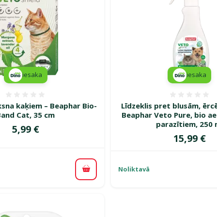
iesaka
iesaka
Atsauksmes 0%
Atsauk
ksna kaķiem – Beaphar Bio-
Līdzeklis pret blusām, ēr
Band Cat, 35 cm
Beaphar Veto Pure, bio ae
parazītiem, 250 
Cena
5,99 €
Cena
15,99 €
Noliktavā
Pievienot grozam