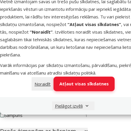
Pretparazītu līdzekļa tips
Vietnē izmantojam savas un trešo pušu sīkdatnes, lai saglabātu t
iepirkšanās vēsturi un izmantotu informāciju par iepriekš iegādāt
Atbaidošs
4
produktiem, lai rādītu tev interesējošas reklāmas. Tu vari piekrist
sīkdatņu izmantošanai, nospiežot
“Atļaut visas sīkdatnes”
, vai
Kaķa vecums
tās, nospiežot
“Noraidīt”
. Izvēloties noraidīt visas sīkdatnes, vi
saglabāsim tikai tehniskās sīkdatnes, kuras nepieciešamas vietne
darbības nodrošināšanai, un kuru lietošanai nav nepieciešama lieto
piekrišana.
Kaķēns
Pieaudzis
Seniors
Vairāk informācijas par sīkdatņu izmantošanu, pārvaldīšanu, piekr
Pretparazītu līdzekļa veids
mainīšanu vai atcelšanu atradīsi
sīkdatņu politikā
.
Aerosols
1
Atļaut visas sīkdatnes
Noraidīt
Kaklasiksna
1
Pilieni
1
Pielāgot izvēli
Šampūns
1