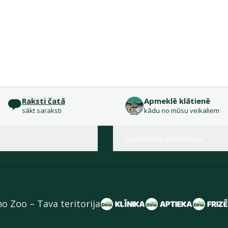
Raksti čatā
Apmeklē klātienē
sākt saraksti
kādu no mūsu veikaliem
Uzņēmuma informācija
no Zoo – Tava teritorija