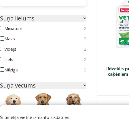
Suņa lielums
Miniatūrs
2
Mazs
2
Vidējs
2
Liels
2
Līdzeklis 
Milzīgs
2
kaķēniem 
Suņa vecums
Nav pieejams
Kucēns
Pieaudzis
Seniors
Šī tīmekļa vietne izmanto sīkdatnes