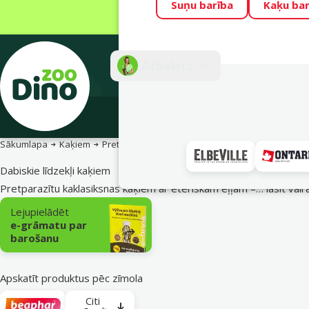
Suņu barība
Kaķu bar
Visu mēnesi Din
Fotokonkurss “G
Atbalsts
E-veik
Sākumlapa
Kaķiem
Pretparazītu līdzekļi
Dabiskie līdzekļi
Dabiskie līdzekļi kaķiem
Pretparazītu kaklasiksnas kaķiem ar ēteriskām eļļām –…
lasīt vair
Apakškategorija
Lejupielādēt
e-grāmatu par
barošanu
Apskatīt produktus pēc zīmola
Citi