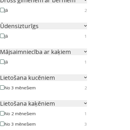
Drošs ģimenēm ar bērniem
Jā
2
Ūdensizturīgs
Jā
1
Mājsaimniecība ar kaķiem
Jā
1
Lietošana kucēniem
No 3 mēnešiem
2
Lietošana kaķēniem
No 2 mēnešiem
1
No 3 mēnešiem
3