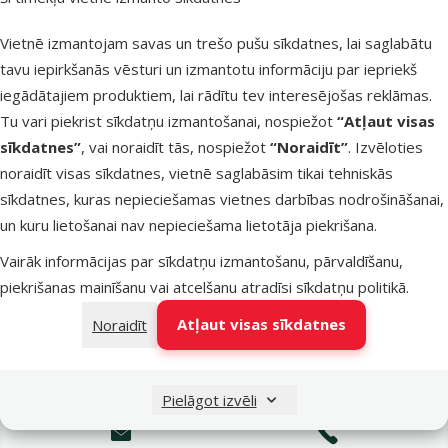
Latvijas Pasts pakomāti
pirmdien
Vietnē izmantojam savas un trešo pušu sīkdatnes, lai saglabātu
tavu iepirkšanās vēsturi un izmantotu informāciju par iepriekš
iegādātajiem produktiem, lai rādītu tev interesējošas reklāmas.
LATVIJAS PASTS nodaļas
pirmdien
Tu vari piekrist sīkdatņu izmantošanai, nospiežot
“Atļaut visas
sīkdatnes”
, vai noraidīt tās, nospiežot
“Noraidīt”
. Izvēloties
noraidīt visas sīkdatnes, vietnē saglabāsim tikai tehniskās
OMNIVA pakomāti
pirmdien
sīkdatnes, kuras nepieciešamas vietnes darbības nodrošināšanai,
un kuru lietošanai nav nepieciešama lietotāja piekrišana.
Vairāk informācijas par sīkdatņu izmantošanu, pārvaldīšanu,
DPD Pickup tīkls
pirmdien
piekrišanas mainīšanu vai atcelšanu atradīsi
sīkdatņu politikā
.
Atļaut visas sīkdatnes
Noraidīt
Pievienot grozam
Pielāgot izvēli