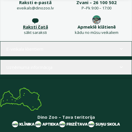
Raksti e-pastā
Zvani – 26 100 502
eveikals@dinozoo.lv
P–Pk 9:00 – 17:00
Raksti čatā
Apmeklē klātienē
sākt saraksti
kādu no mūsu veikaliem
Izvēlne kājenē
E-veikala klientiem
Uzņēmuma informācija
Dino Zoo – Tava teritorija