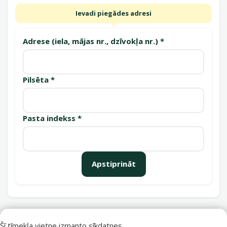
Ievadi piegādes adresi
Adrese (iela, mājas nr., dzīvokļa nr.) *
Pilsēta *
Pasta indekss *
Apstiprināt
Saņemšanas punkti
Šī tīmekļa vietne izmanto sīkdatnes