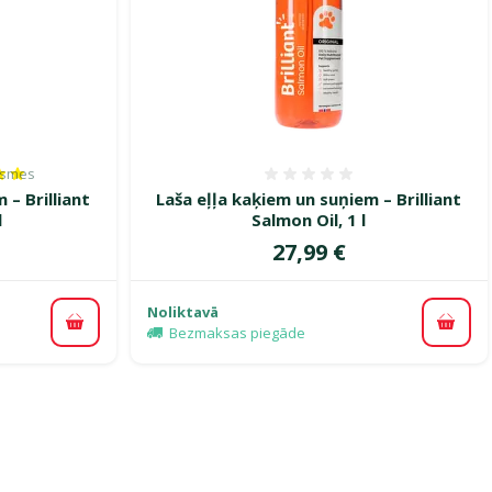
ksmes
es 100%, reitingu skaits: 1
Atsauksmes 0%
 – Brilliant
Laša eļļa kaķiem un suņiem – Brilliant
l
Salmon Oil, 1 l
Cena
27,99 €
Noliktavā
Pievienot grozam
Pievi
Bezmaksas piegāde