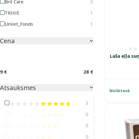
Brit Care
3
TRIXIE
1
UnVet_Fonds
1
Cena
Laša eļļa su
9 €
28 €
Atsauksmes
Noliktavā
Atsauksmes 100%
3
Atsauksmes 80%
0
Atsauksmes 60%
0
Atsauksmes 40%
0