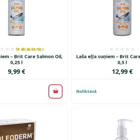
1×
atsauksmes
Atsauksmes 100%, reitingu skaits: 1
Atsauk
ņiem – Brit Care Salmon Oil,
Laša eļļa suņiem – Brit Car
0,25 l
0,5 l
Cena
Cena
9,99 €
12,99 €
Noliktavā
Pievienot grozam