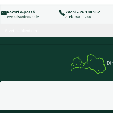
Raksti e-pastā
Zvani – 26 100 502
eveikals@dinozoo.lv
P–Pk 9:00 – 17:00
Izvēlne kājenē
E-veikala klientiem
Di