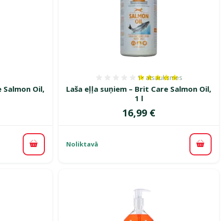
1×
atsauksmes
smes 0%
Atsauksmes 100%, reitin
e Salmon Oil,
Laša eļļa suņiem – Brit Care Salmon Oil,
1 l
Cena
16,99 €
Noliktavā
Pievienot grozam
Pievi