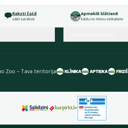
Raksti čatā
Apmeklē klātienē
sākt saraksti
kādu no mūsu veikaliem
Uzņēmuma informācija
no Zoo – Tava teritorija