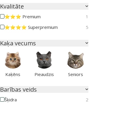
Kvalitāte
⭐⭐⭐ Premium
1
⭐⭐⭐⭐ Superpremium
5
Kaķa vecums
Kaķēns
Pieaudzis
Seniors
Barības veids
Šķidra
2