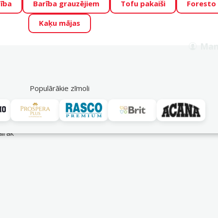
ība
Barība grauzējiem
Tofu pakaiši
Foresto
o Zoo piedāvā lieliskas cenas mīluļu TOP barībām! 🍖
→
Skat
Kaķu mājas
ADA ŪSAIŅI”!
Varbūt tieši Tavs mīlulis būs 2027. gada zvai
Man
Meklēt
als
Akciju piedāvājumi
Veikali
Pakalpojumi
P
39
Populārākie zīmoli
airāk