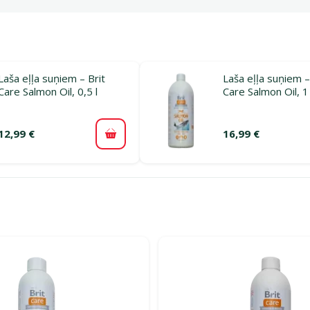
Laša eļļa suņiem – Brit
Laša eļļa suņiem –
Care Salmon Oil, 0,5 l
Care Salmon Oil, 1 
12,99 €
16,99 €
Pievienot grozam
ijā Zivju eļļa suņiem – ādas un kažoka veselībai