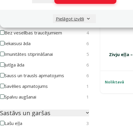
Veselības stāvoklis
Pielāgot izvēli
Apmatojuma izkrišana
5
Bez veselības traucējumiem
4
Iekaisusi āda
6
Imunitātes stiprināšanai
5
Zivju eļļa 
Jutīga āda
6
Sauss un trausls apmatojums
6
Noliktavā
Savēlies apmatojums
1
Spalvu augšanai
1
Sastāvs un garšas
Lašu eļļa
3