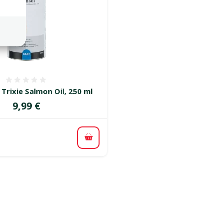
Atsauksmes 0%
– Trixie Salmon Oil, 250 ml
Cena
9,99 €
Pievienot grozam