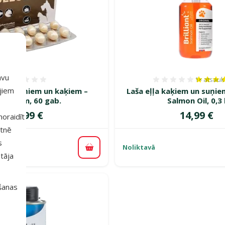
avu
1×
atsau
Atsauksmes 0%
Atsauksm
ajiem
rība suņiem un kaķiem –
Laša eļļa kaķiem un suņiem
leoderm, 60 gab.
Salmon Oil, 0,3 
Cena
Cena
23,99 €
14,99 €
 noraidīt
etnē
s
Noliktavā
Pievienot grozam
piegāde
tāja
išanas