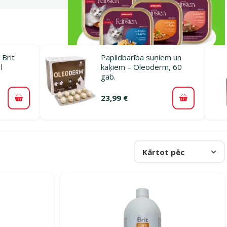
 Brit
Papildbarība suņiem un
l
kaķiem – Oleoderm, 60
gab.
23,99 €
Pievienot grozam
Pievienot 
Kārtot pēc