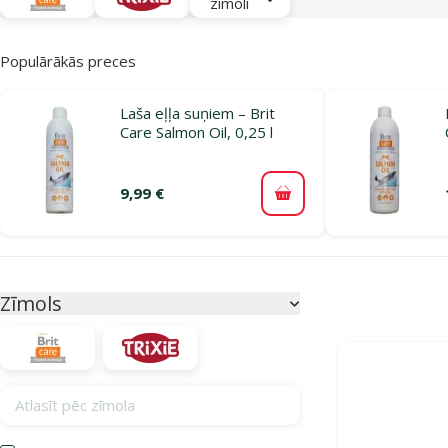
zīmoli
Populārākās preces
Laša eļļa suņiem – Brit
Care Salmon Oil, 0,25 l
9,99 €
Pievienot grozam
Parametriskais filtrs
Atlasītie filtri
Zīmols
Produkti kategor
Atlasīt pēc zīmola