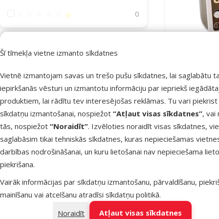
Atsauksmes 20%
0
Suņa lielums
Šī tīmekļa vietne izmanto sīkdatnes
Miniatūrs
7
Vietnē izmantojam savas un trešo pušu sīkdatnes, lai saglabātu t
Mazs
7
iepirkšanās vēsturi un izmantotu informāciju par iepriekš iegādāt
Papildba
O
Vidējs
7
produktiem, lai rādītu tev interesējošas reklāmas. Tu vari piekrist
sīkdatņu izmantošanai, nospiežot
“Atļaut visas sīkdatnes”
, vai
Liels
7
tās, nospiežot
“Noraidīt”
. Izvēloties noraidīt visas sīkdatnes, vi
Milzīgs
7
saglabāsim tikai tehniskās sīkdatnes, kuras nepieciešamas vietne
Noliktavā
Bezmaksas 
darbības nodrošināšanai, un kuru lietošanai nav nepieciešama lieto
Suņa vecums
piekrišana.
Vairāk informācijas par sīkdatņu izmantošanu, pārvaldīšanu, piekr
mainīšanu vai atcelšanu atradīsi
sīkdatņu politikā
.
Atļaut visas sīkdatnes
Kucēns
Pieaudzis
Noraidīt
Seniors