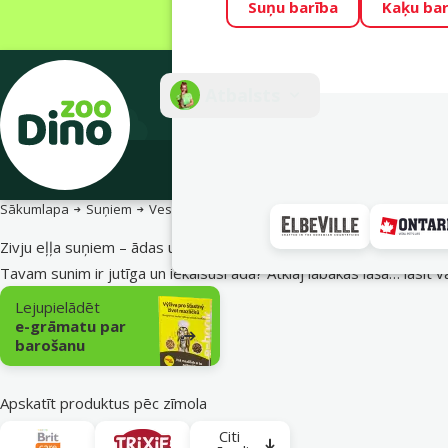
Suņu barība
Kaķu bar
Visu mēnesi Din
Fotokonkurss “G
Atbalsts
E-veik
Sākumlapa
Suņiem
Veselība un vitamīni
Zivju eļļas
Zivju eļļa suņiem – ādas un kažoka veselībai
Tavam sunim ir jutīga un iekaisusi āda? Atklāj labākās laša…
lasīt v
Apakškategorija
Lejupielādēt
e-grāmatu par
barošanu
Apskatīt produktus pēc zīmola
Citi