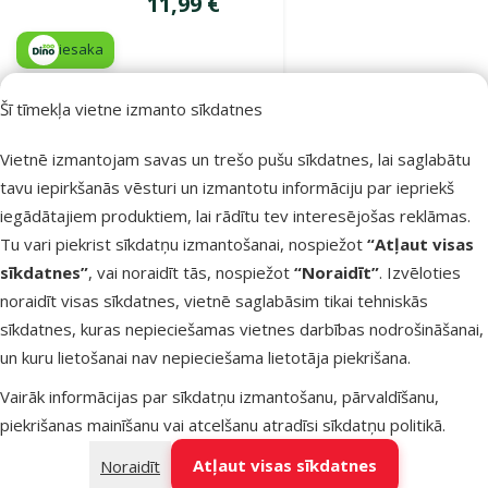
Cena
11,99 €
iesaka
Šī tīmekļa vietne izmanto sīkdatnes
Noliktavā
Pievienot grozam
Vietnē izmantojam savas un trešo pušu sīkdatnes, lai saglabātu
tavu iepirkšanās vēsturi un izmantotu informāciju par iepriekš
iegādātajiem produktiem, lai rādītu tev interesējošas reklāmas.
Atsauksmes 0%
Mākslīgs augs
Tu vari piekrist sīkdatņu izmantošanai, nospiežot
“Atļaut visas
terārijiem –
sīkdatnes”
, vai noraidīt tās, nospiežot
“Noraidīt”
. Izvēloties
ReptiPlanet
noraidīt visas sīkdatnes, vietnē saglabāsim tikai tehniskās
Liana with
sīkdatnes, kuras nepieciešamas vietnes darbības nodrošināšanai,
moss, 200 x 2
un kuru lietošanai nav nepieciešama lietotāja piekrišana.
cm
Vairāk informācijas par sīkdatņu izmantošanu, pārvaldīšanu,
Cena
14,99 €
piekrišanas mainīšanu vai atcelšanu atradīsi
sīkdatņu politikā
.
iesaka
Atļaut visas sīkdatnes
Noraidīt