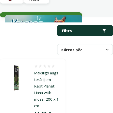
Aktuālie notikumi
Parametriskais filtrs
Atlasītie filtri
Produkti kategorijā Mākslīgas koka saknes
Filtrs
Kārtot pēc
Atsauksmes 0%
Mākslīgs augs
terārijiem –
ReptiPlanet
Liana with
moss, 200 x 1
cm