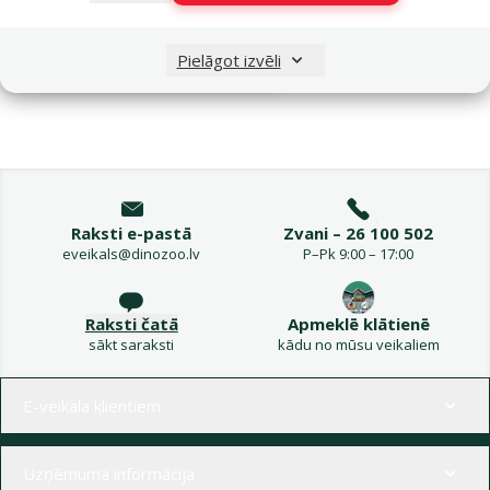
Noliktavā
Pievienot grozam
Pielāgot izvēli
Raksti e-pastā
Zvani – 26 100 502
eveikals@dinozoo.lv
P–Pk 9:00 – 17:00
Raksti čatā
Apmeklē klātienē
sākt saraksti
kādu no mūsu veikaliem
Izvēlne kājenē
E-veikala klientiem
Uzņēmuma informācija