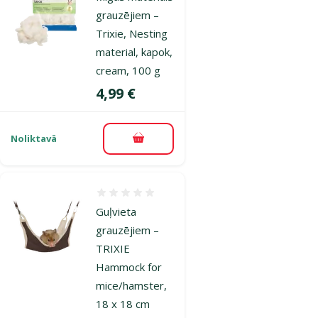
grauzējiem –
Trixie, Nesting
material, kapok,
cream, 100 g
Cena
4,99 €
Noliktavā
Pievienot grozam
Atsauksmes 0%
Guļvieta
grauzējiem –
TRIXIE
Hammock for
mice/hamster,
18 x 18 cm