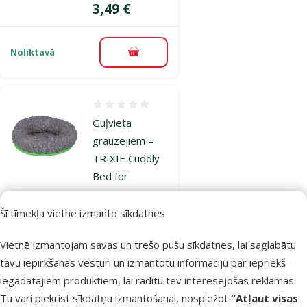
Cena
3,49 €
Noliktavā
Pievienot grozam
Atsauksmes 0%
Guļvieta
grauzējiem –
TRIXIE Cuddly
Bed for
Hamsters, 16 x
13 cm
Šī tīmekļa vietne izmanto sīkdatnes
Cena
3,49 €
Vietnē izmantojam savas un trešo pušu sīkdatnes, lai saglabātu
tavu iepirkšanās vēsturi un izmantotu informāciju par iepriekš
Noliktavā
iegādātajiem produktiem, lai rādītu tev interesējošas reklāmas.
Pievienot grozam
Tu vari piekrist sīkdatņu izmantošanai, nospiežot
“Atļaut visas