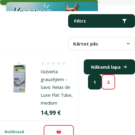
Parametriskais filtrs
Atlasītie filtri
Produkti kategorijā Guļvietas un materiāli migas veidošanai grau
Filtrs
Kārtot pēc
Atsauksmes 0%
Nākamā lapa
Guļvieta
grauzējiem –
1
2
Savic Relax de
Luxe Flat Tube,
medium
Cena
14,99 €
Noliktavā
Pievienot grozam