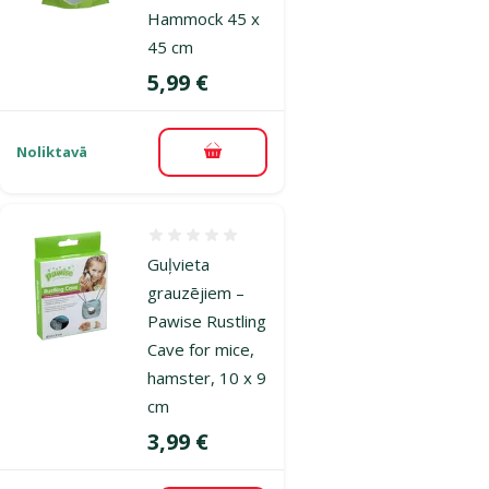
Hammock 45 x
45 cm
Cena
5,99 €
Noliktavā
Pievienot grozam
Atsauksmes 0%
Guļvieta
grauzējiem –
Pawise Rustling
Cave for mice,
hamster, 10 x 9
cm
Cena
3,99 €