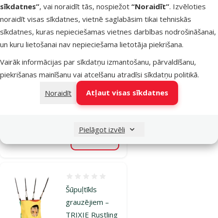
sīkdatnes”
, vai noraidīt tās, nospiežot
“Noraidīt”
. Izvēloties
Atsauksmes 0%
noraidīt visas sīkdatnes, vietnē saglabāsim tikai tehniskās
Guļvieta
sīkdatnes, kuras nepieciešamas vietnes darbības nodrošināšanai,
grauzējiem –
un kuru lietošanai nav nepieciešama lietotāja piekrišana.
TRIXIE Cuddly
Vairāk informācijas par sīkdatņu izmantošanu, pārvaldīšanu,
bed for small
piekrišanas mainīšanu vai atcelšanu atradīsi
sīkdatņu politikā
.
animals, 30 x
22 cm
Atļaut visas sīkdatnes
Noraidīt
Cena
4,99 €
Pielāgot izvēli
Noliktavā
Pievienot grozam
Atsauksmes 0%
Šūpuļtīkls
grauzējiem –
TRIXIE Rustling