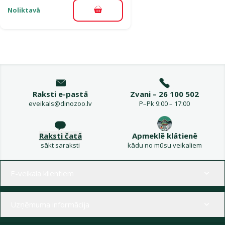
Noliktavā
Pievienot grozam
Raksti e-pastā
Zvani – 26 100 502
eveikals@dinozoo.lv
P–Pk 9:00 – 17:00
Raksti čatā
Apmeklē klātienē
sākt saraksti
kādu no mūsu veikaliem
Izvēlne kājenē
E-veikala klientiem
Uzņēmuma informācija