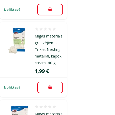
Noliktavā
Pievienot grozam
Atsauksmes 0%
Migas materiāls
grauzējiem –
Trixie, Nesting
material, kapok,
cream, 40 g
Cena
1,99 €
Noliktavā
Pievienot grozam
Atsauksmes 0%
Migas materiāls