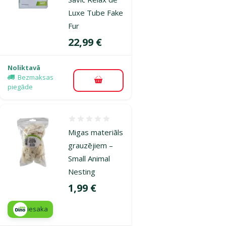
Luxe Tube Fake
Fur
Cena
22,99 €
Noliktavā
Bezmaksas
Pievienot grozam
piegāde
Atsauksmes 0%
Migas materiāls
grauzējiem –
Small Animal
Nesting
Cena
1,99 €
iesaka