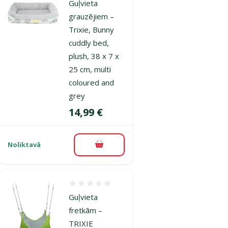
Guļvieta
grauzējiem –
Trixie, Bunny
cuddly bed,
plush, 38 x 7 x
25 cm, multi
coloured and
grey
Cena
14,99 €
Noliktavā
Pievienot grozam
Atsauksmes 0%
Guļvieta
fretkām –
TRIXIE