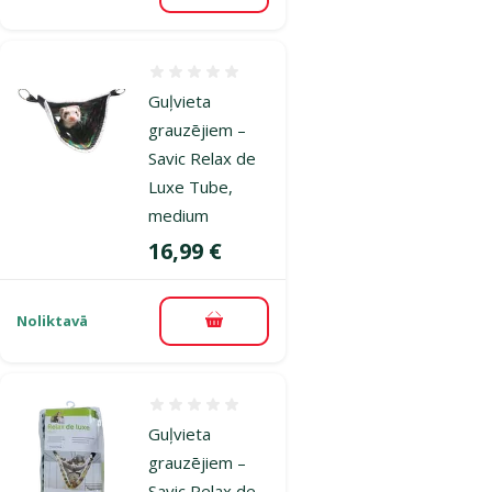
Atsauksmes 0%
Guļvieta
grauzējiem –
Savic Relax de
Luxe Tube,
medium
Cena
16,99 €
Noliktavā
Pievienot grozam
Atsauksmes 0%
Guļvieta
grauzējiem –
Savic Relax de