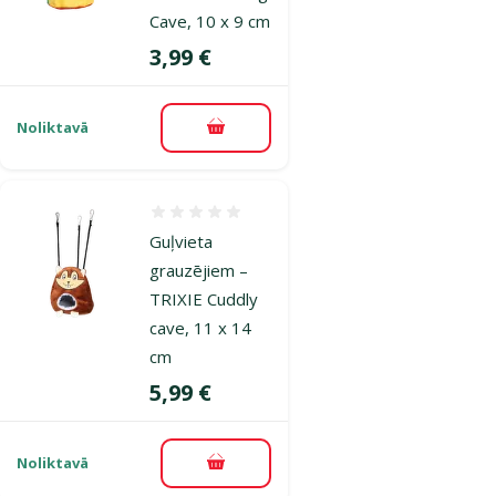
Cave, 10 x 9 cm
Cena
3,99 €
Noliktavā
Pievienot grozam
Atsauksmes 0%
Guļvieta
grauzējiem –
TRIXIE Cuddly
cave, 11 x 14
cm
Cena
5,99 €
Noliktavā
Pievienot grozam