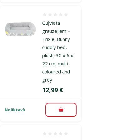
Atsauksmes 0%
Guļvieta
grauzējiem –
Trixie, Bunny
cuddly bed,
plush, 30 x 6 x
22 cm, multi
coloured and
grey
Cena
12,99 €
Noliktavā
Pievienot grozam
Atsauksmes 0%