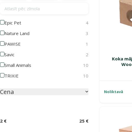
Atlasīt pēc zīmola
Epic Pet
4
Nature Land
3
PAWISE
1
Savic
2
Koka māj
Wood
Small Animals
10
TRIXIE
10
Cena
Noliktavā
2 €
25 €