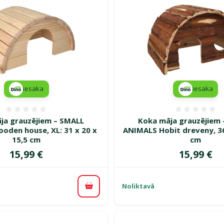
iesaka
iesaka
Atsauksmes 0%
Atsauk
ja grauzējiem – SMALL
Koka māja grauzējiem
oden house, XL: 31 x 20 x
ANIMALS Hobit dreveny, 36
15,5 cm
cm
Cena
Cena
15,99 €
15,99 €
Noliktavā
Pievienot grozam