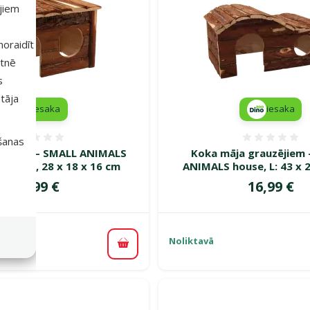
ajiem
 noraidīt
etnē
s
tāja
iesaka
iesaka
Atsauksmes 0%
Atsauk
išanas
zējiem – SMALL ANIMALS
Koka māja grauzējiem
 kurou, 28 x 18 x 16 cm
ANIMALS house, L: 43 x 
Cena
Cena
19,99 €
16,99 €
Noliktavā
piegāde
Pievienot grozam