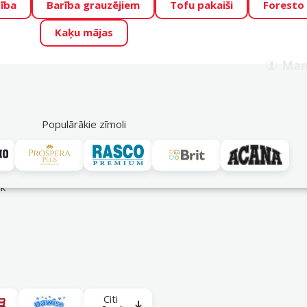
ība
Barība grauzējiem
Tofu pakaiši
Foresto
o Zoo piedāvā lieliskas cenas mīluļu TOP barībām! 🍖
→
Skat
Kaķu mājas
ADA ŪSAIŅI”!
Varbūt tieši Tavs mīlulis būs 2027. gada zvai
Man
Meklēt
als
Akciju piedāvājumi
Veikali
Pakalpojumi
P
39
Populārākie zīmoli
āk
Citi