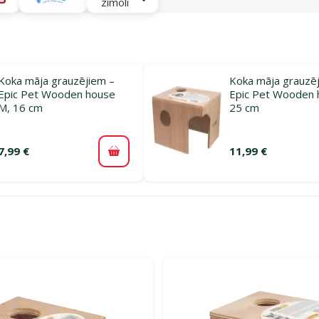
zīmoli
Koka māja grauzējiem –
Koka māja grauzē
Epic Pet Wooden house
Epic Pet Wooden 
M, 16 cm
25 cm
7,99 €
11,99 €
Pievienot grozam
rijā Mājiņas grauzējiem