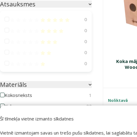
Atsauksmes
Atsauksmes 100%
0
Atsauksmes 80%
0
Atsauksmes 60%
0
Atsauksmes 40%
0
Koka māj
Atsauksmes 20%
0
Wood
Materiāls
Kokosrieksts
1
Noliktavā
Koks
22
Plastmasa
3
Šī tīmekļa vietne izmanto sīkdatnes
Plīšs
1
Vietnē izmantojam savas un trešo pušu sīkdatnes, lai saglabātu t