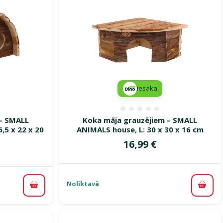
iesaka
smes 0%
Atsauksmes 0%
 – SMALL
Koka māja grauzējiem – SMALL
,5 x 22 x 20
ANIMALS house, L: 30 x 30 x 16 cm
Cena
16,99 €
Noliktavā
Pievi
Pievienot grozam