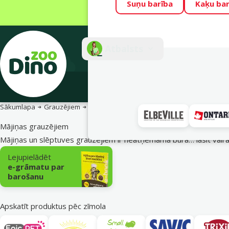
Suņu barība
Kaķu bar
Visu mēnesi Din
Fotokonkurss “G
Atbalsts
E-veik
Sākumlapa
Grauzējiem
Piederumi grauzēju būriem
Mājiņas
Mājiņas grauzējiem
Mājiņas un slēptuves grauzējiem ir neatņemama būra…
lasīt vair
Apakškategorija
Lejupielādēt
e-grāmatu par
barošanu
Apskatīt produktus pēc zīmola