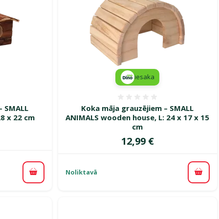
iesaka
smes 0%
Atsauksmes 0%
 – SMALL
Koka māja grauzējiem – SMALL
28 x 22 cm
ANIMALS wooden house, L: 24 x 17 x 15
cm
Cena
12,99 €
Noliktavā
Pievienot grozam
Pievi