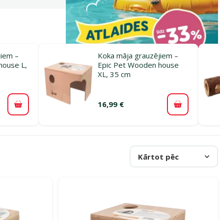
jiem –
Koka māja grauzējiem –
house L,
Epic Pet Wooden house
XL, 35 cm
16,99 €
Pievienot grozam
Pievienot 
Kārtot pēc