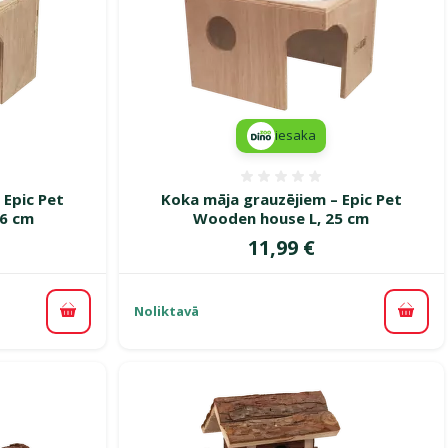
iesaka
smes 0%
Atsauksmes 0%
 Epic Pet
Koka māja grauzējiem – Epic Pet
6 cm
Wooden house L, 25 cm
Cena
11,99 €
Noliktavā
Pievienot grozam
Pievi