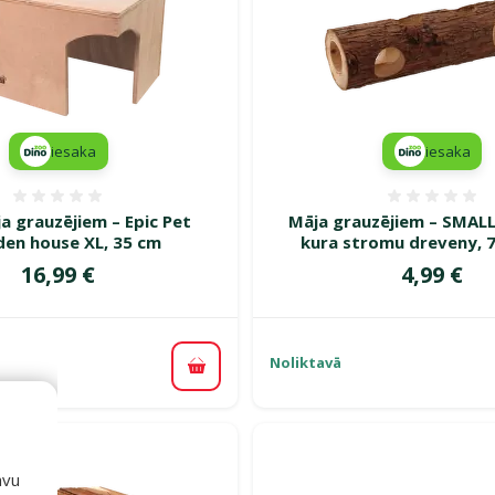
iesaka
iesaka
Atsauksmes 0%
Atsauk
a grauzējiem – Epic Pet
Māja grauzējiem – SMAL
en house XL, 35 cm
kura stromu dreveny, 7
Cena
Cena
16,99 €
4,99 €
Noliktavā
Pievienot grozam
avu