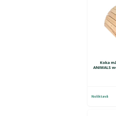
Koka mā
ANIMALS wo
Noliktavā