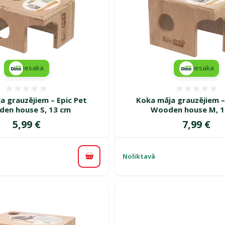
iesaka
iesaka
Atsauksmes 0%
Atsauk
a grauzējiem – Epic Pet
Koka māja grauzējiem –
en house S, 13 cm
Wooden house M, 1
Cena
Cena
5,99 €
7,99 €
Noliktavā
Pievienot grozam