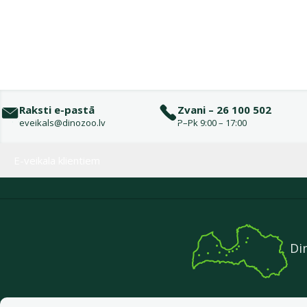
Raksti e-pastā
Zvani – 26 100 502
eveikals@dinozoo.lv
P–Pk 9:00 – 17:00
Izvēlne kājenē
E-veikala klientiem
Di