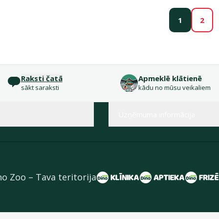
1
2
Raksti čatā
Apmeklē klātienē
sākt saraksti
kādu no mūsu veikaliem
Uzņēmuma informācija
no Zoo – Tava teritorija