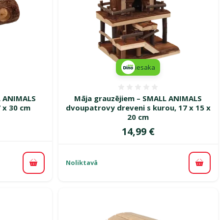
iesaka
smes 0%
Atsauksmes 0%
L ANIMALS
Māja grauzējiem – SMALL ANIMALS
 x 30 cm
dvoupatrovy dreveni s kurou, 17 x 15 x
20 cm
Cena
14,99 €
Noliktavā
Pievienot grozam
Pievi