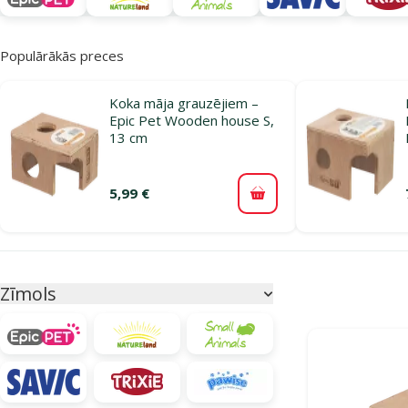
Populārākās preces
Koka māja grauzējiem –
Epic Pet Wooden house S,
13 cm
5,99 €
Pievienot grozam
Parametriskais filtrs
Atlasītie filtri
Zīmols
Produkti katego