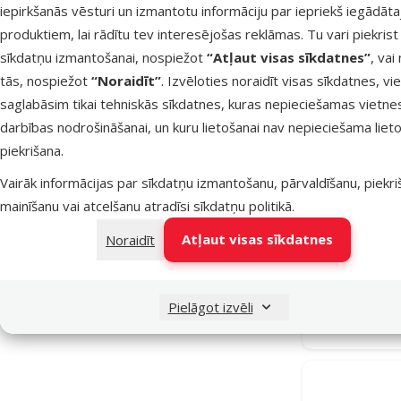
Poliesters
1
iepirkšanās vēsturi un izmantotu informāciju par iepriekš iegādāt
produktiem, lai rādītu tev interesējošas reklāmas. Tu vari piekrist
Krāsa
sīkdatņu izmantošanai, nospiežot
“Atļaut visas sīkdatnes”
, vai
tās, nospiežot
“Noraidīt”
. Izvēloties noraidīt visas sīkdatnes, vi
Brūna
Brūna/Bēša
Bēša
Daudzkrāsains
Koka krāsa
saglabāsim tikai tehniskās sīkdatnes, kuras nepieciešamas vietne
Īpašie piedāvājumi
darbības nodrošināšanai, un kuru lietošanai nav nepieciešama lieto
Mēneša lielā akcija
5
piekrišana.
Vairāk informācijas par sīkdatņu izmantošanu, pārvaldīšanu, piekr
Māja grau
mainīšanu vai atcelšanu atradīsi
sīkdatņu politikā
.
drevrny s
Atļaut visas sīkdatnes
Noraidīt
Noliktavā
Pielāgot izvēli
Bezmaksas 