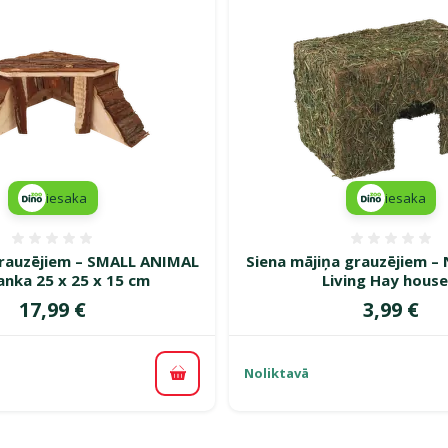
iesaka
iesaka
Atsauksmes 0%
Atsauk
rauzējiem – SMALL ANIMAL
Siena mājiņa grauzējiem –
anka 25 x 25 x 15 cm
Living Hay house
Cena
Cena
17,99 €
3,99 €
Noliktavā
Pievienot grozam