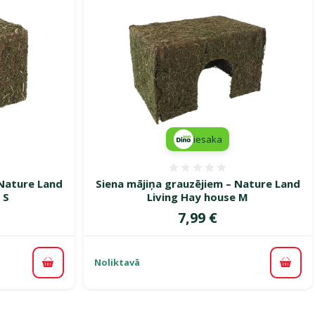
iesaka
smes 0%
Atsauksmes 0%
 Nature Land
Siena mājiņa grauzējiem – Nature Land
 S
Living Hay house M
Cena
7,99 €
Noliktavā
Pievienot grozam
Pievi