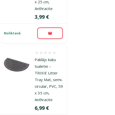
x 25 cm,
Anthracite
Cena
3,99 €
Noliktavā
Pievienot grozam
Atsauksmes 0%
Paklājs kaķu
tualetei –
TRIXIE Litter
Tray Mat, semi-
circular, PVC, 59
x 35 cm,
Anthracite
Cena
6,99 €