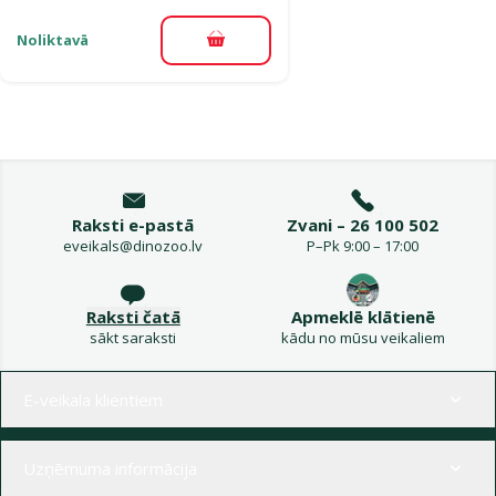
Noliktavā
Pievienot grozam
Raksti e-pastā
Zvani – 26 100 502
eveikals@dinozoo.lv
P–Pk 9:00 – 17:00
Raksti čatā
Apmeklē klātienē
sākt saraksti
kādu no mūsu veikaliem
Izvēlne kājenē
E-veikala klientiem
Uzņēmuma informācija