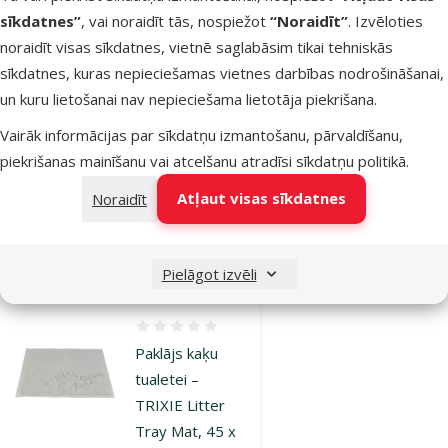
Atsauksmes 0%
sīkdatnes”
, vai noraidīt tās, nospiežot
“Noraidīt”
. Izvēloties
Paklājs kaķu
noraidīt visas sīkdatnes, vietnē saglabāsim tikai tehniskās
tualetei –
sīkdatnes, kuras nepieciešamas vietnes darbības nodrošināšanai,
TRIXIE Litter
un kuru lietošanai nav nepieciešama lietotāja piekrišana.
Tray Sieve-Mat,
EVA, 35 x 45
Vairāk informācijas par sīkdatņu izmantošanu, pārvaldīšanu,
cm, Grey
piekrišanas mainīšanu vai atcelšanu atradīsi
sīkdatņu politikā
.
Cena
12,99 €
Atļaut visas sīkdatnes
Noraidīt
Noliktavā
Pievienot grozam
Pielāgot izvēli
Atsauksmes 0%
Paklājs kaķu
tualetei –
TRIXIE Litter
Tray Mat, 45 x