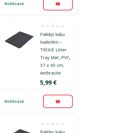
Noliktavā
Pievienot grozam
Atsauksmes 0%
Paklājs kaķu
tualetēm –
TRIXIE Litter
Tray Mat, PVC,
37 x 45 cm,
Anthracite
Cena
5,99 €
Noliktavā
Pievienot grozam
Atsauksmes 0%
Paklājs kaķu