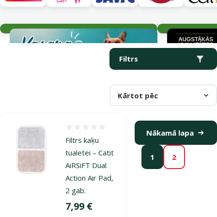
Aktuālie notikumi
Parametriskais filtrs
Atlasītie filtri
Produkti kategorijā Filtri un aksesuāri
Filtrs
Kārtot pēc
Atsauksmes 0%
Nākamā lapa
Filtrs kaķu
tualetei – Catit
1
2
AiRSiFT Dual
Action Air Pad,
2 gab.
Cena
7,99 €