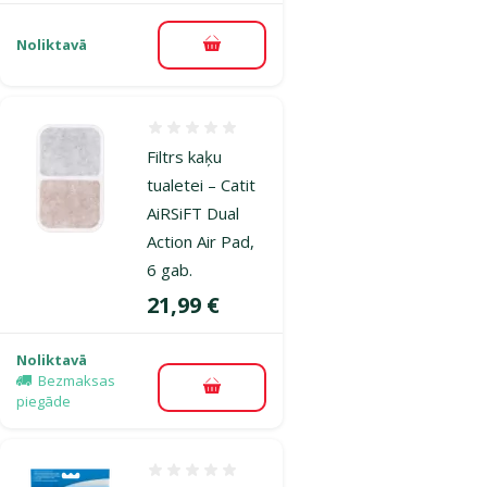
Noliktavā
Pievienot grozam
Atsauksmes 0%
Filtrs kaķu
tualetei – Catit
AiRSiFT Dual
Action Air Pad,
6 gab.
Cena
21,99 €
Noliktavā
Bezmaksas
Pievienot grozam
piegāde
Atsauksmes 0%