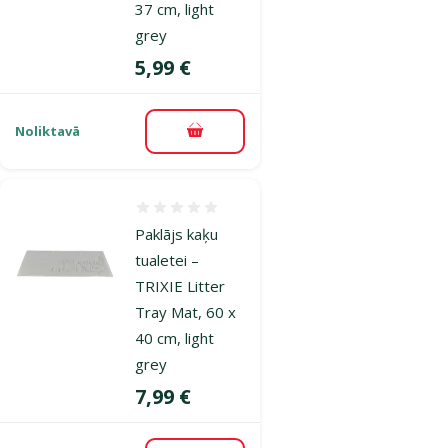
37 cm, light
grey
Cena
5,99 €
Noliktavā
Pievienot grozam
Atsauksmes 0%
Paklājs kaķu
tualetei –
TRIXIE Litter
Tray Mat, 60 x
40 cm, light
grey
Cena
7,99 €