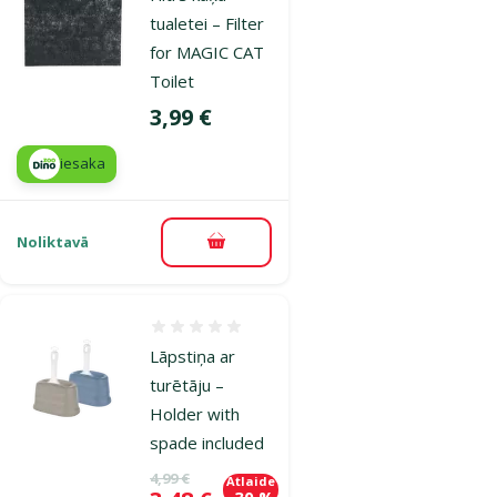
tualetei – Filter
for MAGIC CAT
Toilet
Cena
3,99 €
iesaka
Noliktavā
Pievienot grozam
Atsauksmes 0%
Lāpstiņa ar
turētāju –
Holder with
spade included
Oriģinālā cena
4,99 €
Atlaide
-30 %