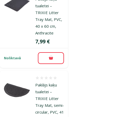
tualetei –
TRIXIE Litter
Tray Mat, PVC,
40 x 60 cm,
Anthracite
Cena
7,99 €
Noliktavā
Pievienot grozam
Atsauksmes 0%
Paklājs kaķu
tualetei –
TRIXIE Litter
Tray Mat, semi-
circular, PVC, 41