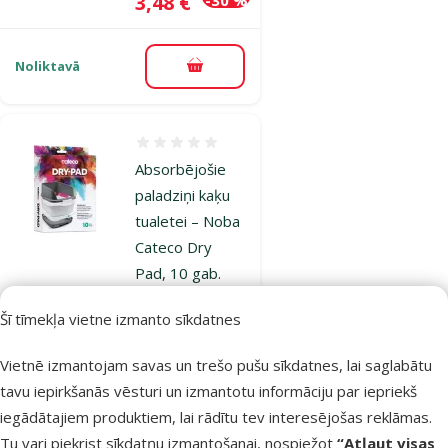
Cena
3,48 €
Noliktavā
Pievienot grozam
Atsauksmes 0%
Absorbējošie
paladziņi kaķu
tualetei – Noba
Cateco Dry
Pad, 10 gab.
Cena
8,99 €
Šī tīmekļa vietne izmanto sīkdatnes
Vietnē izmantojam savas un trešo pušu sīkdatnes, lai saglabātu
Noliktavā
Pievienot grozam
tavu iepirkšanās vēsturi un izmantotu informāciju par iepriekš
iegādātajiem produktiem, lai rādītu tev interesējošas reklāmas.
Tu vari piekrist sīkdatņu izmantošanai, nospiežot
“Atļaut visas