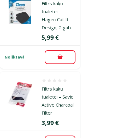
Filtrs kaķu
tualetei –
Hagen Cat It
Design, 2 gab.
Cena
5,99 €
Noliktavā
Pievienot grozam
Atsauksmes 0%
Filtrs kaķu
tualetei – Savic
Active Charcoal
Filter
Cena
3,99 €