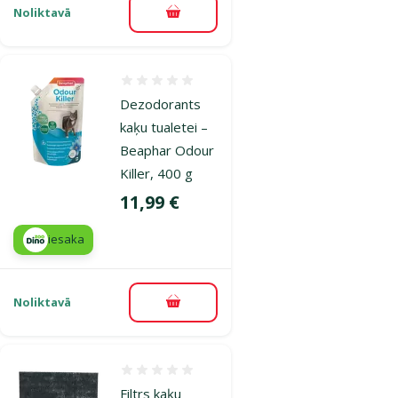
Noliktavā
Pievienot grozam
Atsauksmes 0%
Dezodorants
kaķu tualetei –
Beaphar Odour
Killer, 400 g
Cena
11,99 €
iesaka
Noliktavā
Pievienot grozam
Atsauksmes 0%
Filtrs kaķu