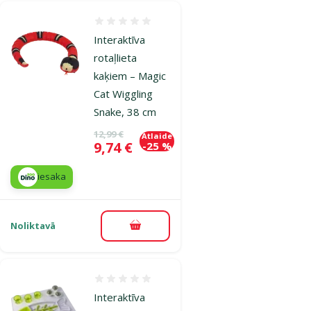
Atsauksmes 0%
Interaktīva
rotaļlieta
kaķiem – Magic
Cat Wiggling
Snake, 38 cm
Oriģinālā cena
12,99 €
Atlaide
Cena
9,74 €
-25 %
iesaka
Noliktavā
Pievienot grozam
Atsauksmes 0%
Interaktīva