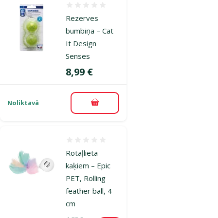
Atsauksmes 0%
Rezerves
bumbiņa – Cat
It Design
Senses
Cena
8,99 €
Noliktavā
Pievienot grozam
Atsauksmes 0%
Rotaļlieta
kaķiem – Epic
PET, Rolling
feather ball, 4
cm