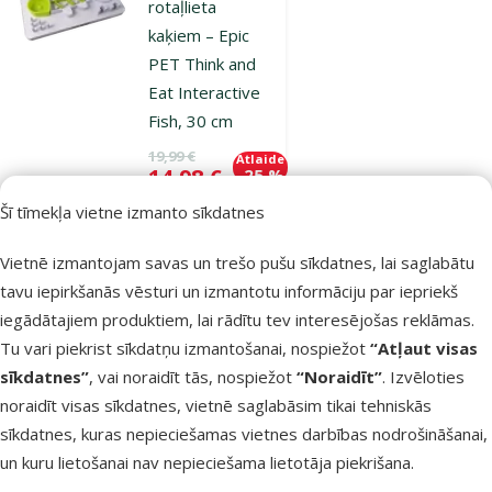
rotaļlieta
kaķiem – Epic
PET Think and
Eat Interactive
Fish, 30 cm
Oriģinālā cena
19,99 €
Atlaide
Cena
14,98 €
-25 %
Šī tīmekļa vietne izmanto sīkdatnes
iesaka
Vietnē izmantojam savas un trešo pušu sīkdatnes, lai saglabātu
tavu iepirkšanās vēsturi un izmantotu informāciju par iepriekš
Noliktavā
Pievienot grozam
iegādātajiem produktiem, lai rādītu tev interesējošas reklāmas.
Tu vari piekrist sīkdatņu izmantošanai, nospiežot
“Atļaut visas
sīkdatnes”
, vai noraidīt tās, nospiežot
“Noraidīt”
. Izvēloties
Atsauksmes 0%
noraidīt visas sīkdatnes, vietnē saglabāsim tikai tehniskās
Silikona
sīkdatnes, kuras nepieciešamas vietnes darbības nodrošināšanai,
laizīšanas
un kuru lietošanai nav nepieciešama lietotāja piekrišana.
paklājiņš