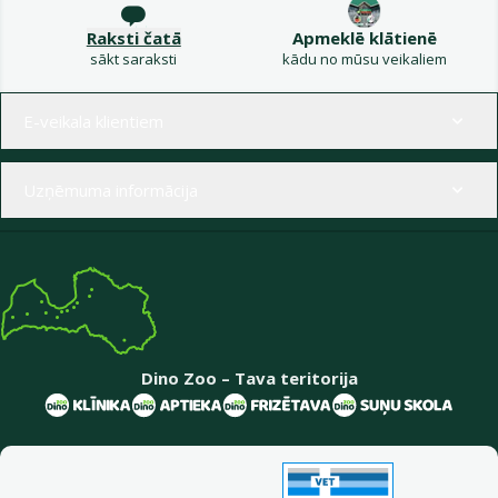
Raksti čatā
Apmeklē klātienē
sākt saraksti
kādu no mūsu veikaliem
Izvēlne kājenē
E-veikala klientiem
Uzņēmuma informācija
Dino Zoo – Tava teritorija