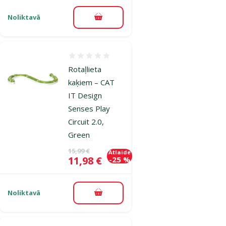
Noliktavā
Pievienot grozam
Atsauksmes 0%
Rotaļlieta
kaķiem – CAT
IT Design
Senses Play
Circuit 2.0,
Green
Oriģinālā cena
15,99 €
Atlaide
Cena
11,98 €
-25 %
Noliktavā
Pievienot grozam