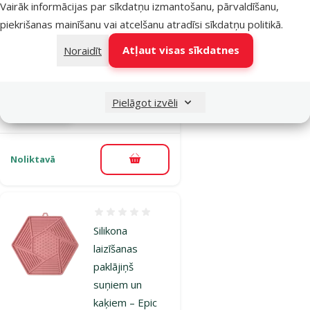
suņiem un
Vairāk informācijas par sīkdatņu izmantošanu, pārvaldīšanu,
kaķiem – Epic
piekrišanas mainīšanu vai atcelšanu atradīsi
sīkdatņu politikā
.
PET Lick and
Atļaut visas sīkdatnes
Noraidīt
Snack, hexagon
Cena
5,99 €
Pielāgot izvēli
iesaka
Noliktavā
Pievienot grozam
Atsauksmes 0%
Silikona
laizīšanas
paklājiņš
suņiem un
kaķiem – Epic