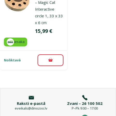
– Magic Cat
Interactive
circle 1, 33 x 33
x 6 cm
Cena
15,99 €
iesaka
Noliktavā
Pievienot grozam
Raksti e-pastā
Zvani – 26 100 502
eveikals@dinozoo.lv
P–Pk 9:00 – 17:00