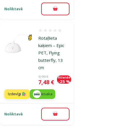
Noliktavā
Pievienot grozam
Atsauksmes 0%
Rotaļlieta
kaķiem – Epic
PET, Flying
butterfly, 13
cm
Oriģinālā cena
9,99 €
Atlaide
Cena
7,48 €
-25 %
Izdevīgi 🛍️
iesaka
Noliktavā
Pievienot grozam