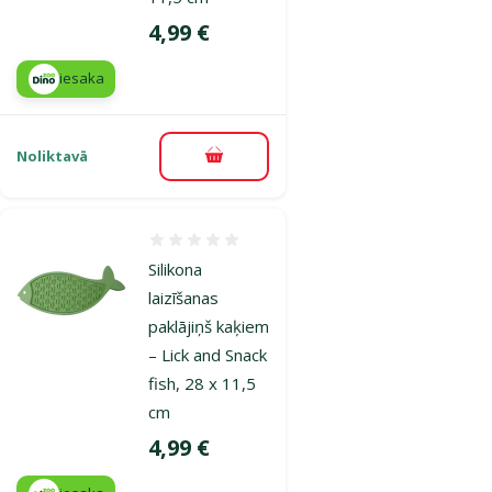
Cena
4,99 €
iesaka
Noliktavā
Pievienot grozam
Atsauksmes 0%
Silikona
laizīšanas
paklājiņš kaķiem
– Lick and Snack
fish, 28 x 11,5
cm
Cena
4,99 €