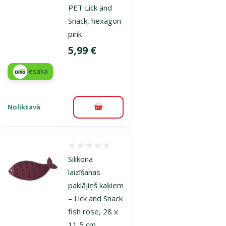
PET Lick and
Snack, hexagon
pink
Cena
5,99 €
iesaka
Noliktavā
Pievienot grozam
Atsauksmes 0%
Silikona
laizīšanas
paklājiņš kaķiem
– Lick and Snack
fish rose, 28 x
11,5 cm