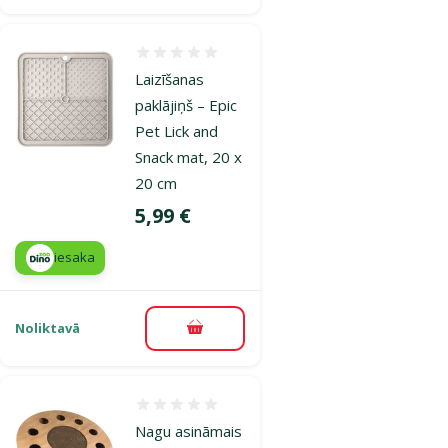
Atsauksmes 0%
Laizīšanas
paklājiņš – Epic
Pet Lick and
Snack mat, 20 x
20 cm
Cena
5,99 €
iesaka
Noliktavā
Pievienot grozam
Atsauksmes 0%
Nagu asināmais