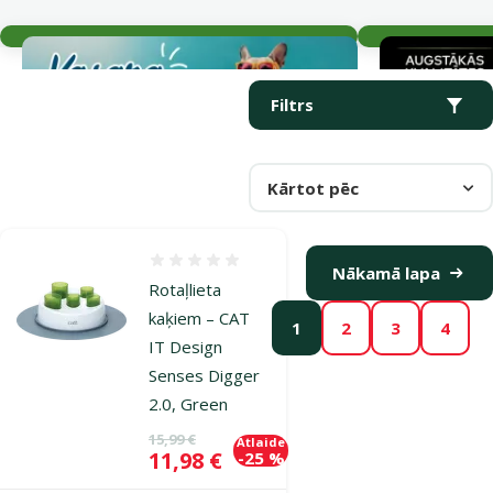
Aktuālie notikumi
Parametriskais filtrs
Atlasītie filtri
Produkti kategorijā Interaktīvās rotaļlietas kaķiem
Filtrs
Kārtot pēc
Atsauksmes 0%
Nākamā lapa
Rotaļlieta
kaķiem – CAT
1
2
3
4
IT Design
Senses Digger
2.0, Green
Oriģinālā cena
15,99 €
Atlaide
Cena
11,98 €
-25 %