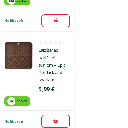
iesaka
Noliktavā
Pievienot grozam
Atsauksmes 0%
Laizīšanas
paklājiņš
suņiem – Epic
Pet Lick and
Snack mat
Cena
5,99 €
iesaka
Noliktavā
Pievienot grozam